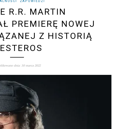
ALNOŚCI
ZAPOWIEDZI
E R.R. MARTIN
AŁ PREMIERĘ NOWEJ
IĄZANEJ Z HISTORIĄ
ESTEROS
likowano dnia: 30 marca 2022