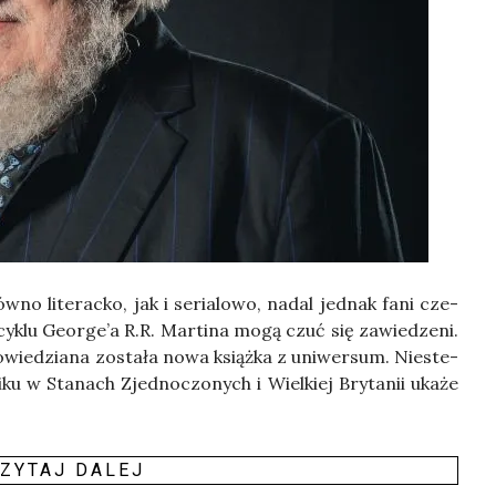
­no lite­rac­ko, jak i seria­lo­wo, nadal jed­nak fani cze­
cyklu Geo­r­ge­’a R.R. Mar­ti­na mogą czuć się zawie­dze­ni.
­wie­dzia­na zosta­ła nowa książ­ka z uni­wer­sum. Nie­ste­
u w Sta­nach Zjed­no­czo­nych i Wiel­kiej Bry­ta­nii uka­że
ZY­TAJ DALEJ