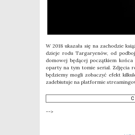
W 2018 uka­za­ła się na zacho­dzie książ
dzie­je rodu Tar­ga­ry­enów, od pod­b
domo­wej będą­cej począt­kiem koń­ca po
opar­ty na tym tomie serial. Zdję­cia roz
będzie­my mogli zoba­czyć efekt kil­ku­l
zade­biu­tu­je na plat­for­mie stre­amin­go
C
-->