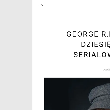
-->
GEORGE R.
DZIESI
SERIALO
Opubli