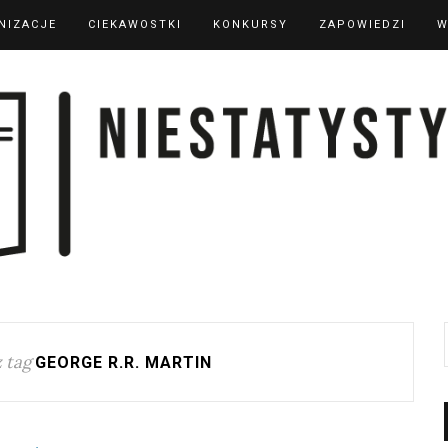
NIZACJE
CIEKAWOSTKI
KONKURSY
ZAPOWIEDZI
W
 tag
GEORGE R.R. MARTIN