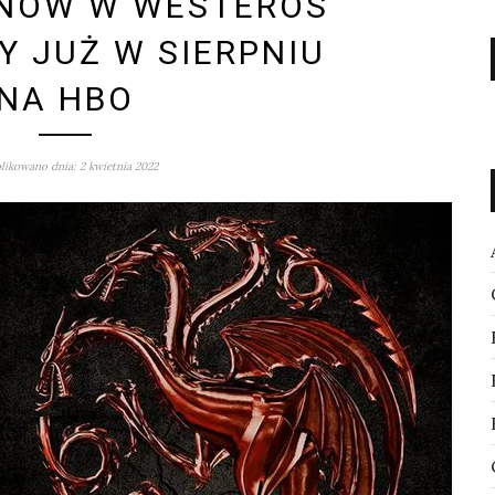
NÓW W WESTEROS
 JUŻ W SIERPNIU
NA HBO
ikowano dnia: 2 kwietnia 2022