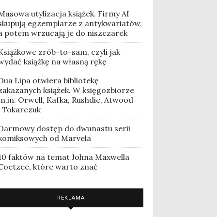
Masowa utylizacja książek. Firmy AI
skupują egzemplarze z antykwariatów,
a potem wrzucają je do niszczarek
Książkowe zrób-to-sam, czyli jak
wydać książkę na własną rękę
Dua Lipa otwiera bibliotekę
zakazanych książek. W księgozbiorze
m.in. Orwell, Kafka, Rushdie, Atwood
i Tokarczuk
Darmowy dostęp do dwunastu serii
komiksowych od Marvela
10 faktów na temat Johna Maxwella
Coetzee, które warto znać
REKLAMA