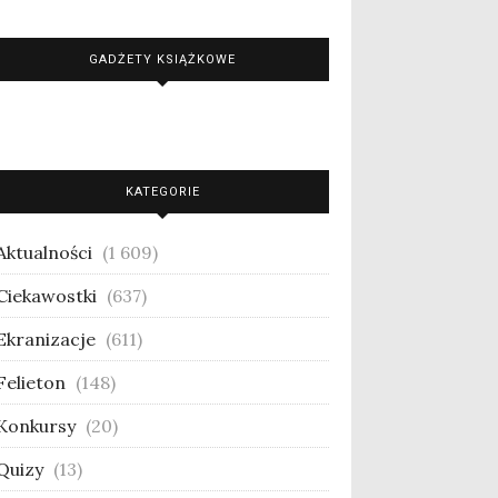
GADŻETY KSIĄŻKOWE
KATEGORIE
Aktualności
(1 609)
Ciekawostki
(637)
Ekranizacje
(611)
Felieton
(148)
Konkursy
(20)
Quizy
(13)