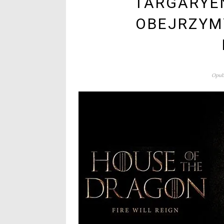
TARGARYE
OBEJRZYMY
Opubl