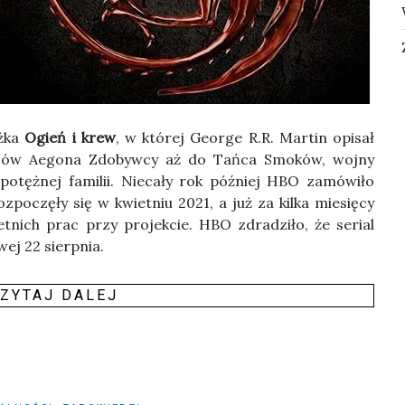
­ka
Ogień i krew
, w któ­rej Geo­r­ge R.R. Mar­tin opi­sał
o­jów Aego­na Zdo­byw­cy aż do Tań­ca Smo­ków, woj­ny
tęż­nej fami­lii. Nie­ca­ły rok póź­niej HBO zamó­wi­ło
­po­czę­ły się w kwiet­niu 2021, a już za kil­ka mie­się­cy
et­nich prac przy pro­jek­cie. HBO zdra­dzi­ło, że serial
­wej 22 sierp­nia.
ZY­TAJ DALEJ