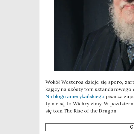
Wokół Weste­ros dzie­je się spo­ro, zarów
ka­ją­cy na szó­sty tom sztan­da­ro­we­go 
Na blo­gu ame­ry­kań­skie­go
pisa­rza zapo
ty nie są to Wichry zimy. W paź­dzier­ni­k
się tom The Rise of the Dra­gon.
C