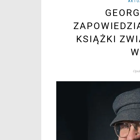
AKTU
GEORG
ZAPOWIEDZI
KSIĄŻKI ZW
W
Opub