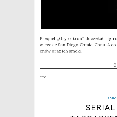
Pre­qu­el „Gry o tron” docze­kał się roz­
w cza­sie San Die­go Comic-Conu. A co zo
enów oraz ich smo­ki.
C
-->
EKRA
SERIAL