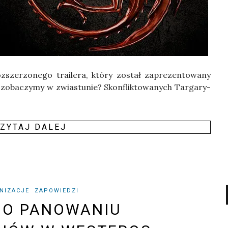
sze­rzo­ne­go tra­ile­ra, któ­ry został zapre­zen­to­wa­ny
ba­czy­my w zwia­stu­nie? Skon­flik­to­wa­nych Tar­ga­ry­
ZY­TAJ DALEJ
NIZACJE
ZAPOWIEDZI
 O PANOWANIU