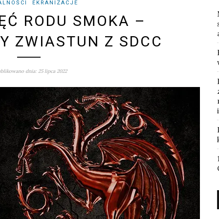
ALNOŚCI
EKRANIZACJE
ĘĆ RODU SMOKA –
Y ZWIASTUN Z SDCC
blikowano dnia: 25 lipca 2022