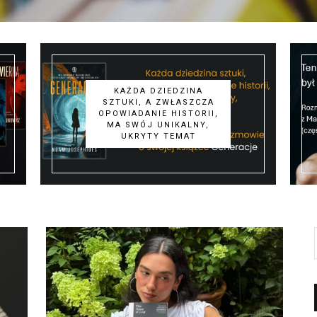
KAŻDA DZIEDZINA
SZTUKI, A ZWŁASZCZA
OPOWIADANIE HISTORII,
MA SWÓJ UNIKALNY,
UKRYTY TEMAT