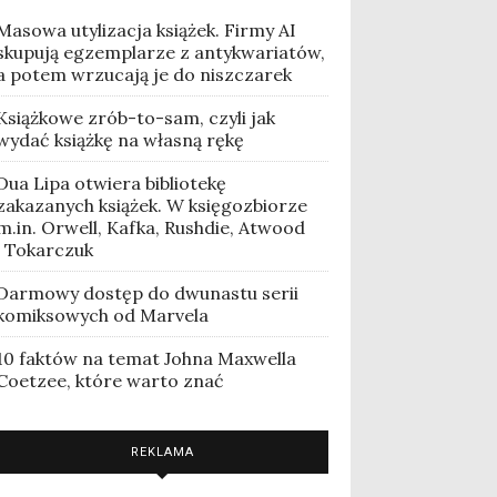
Masowa utylizacja książek. Firmy AI
skupują egzemplarze z antykwariatów,
a potem wrzucają je do niszczarek
Książkowe zrób-to-sam, czyli jak
wydać książkę na własną rękę
Dua Lipa otwiera bibliotekę
zakazanych książek. W księgozbiorze
m.in. Orwell, Kafka, Rushdie, Atwood
i Tokarczuk
Darmowy dostęp do dwunastu serii
komiksowych od Marvela
10 faktów na temat Johna Maxwella
Coetzee, które warto znać
REKLAMA