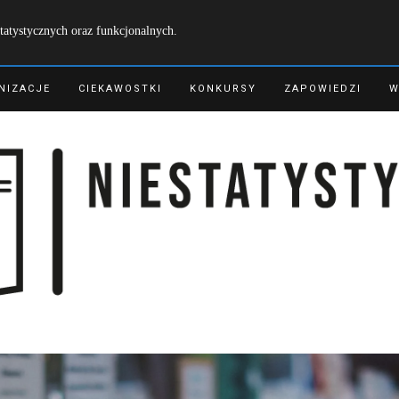
tatystycznych oraz funkcjonalnych.
NIZACJE
CIEKAWOSTKI
KONKURSY
ZAPOWIEDZI
W