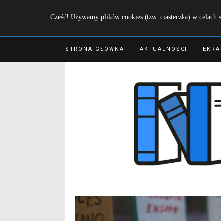
Cześć! Używamy plików cookies (tzw. ciasteczka) w celach s
STRONA GŁÓWNA
AKTUALNOŚCI
EKRA