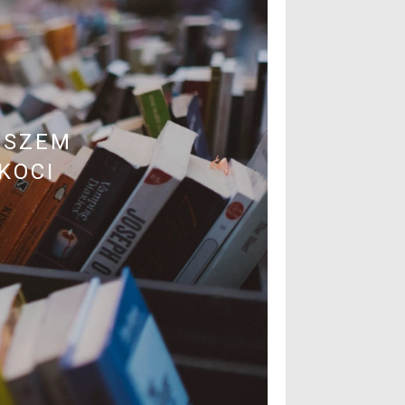
ĘPCY.
BIE