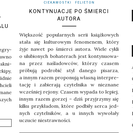
CIEKAWOSTKI
FELIETON
KONTYNUACJE PO ŚMIERCI
Y
AUTORA
ALU
Więk­szość popu­lar­nych serii książ­ko­wych
sta­ła się kul­tu­ro­wym feno­me­nem, któ­ry
żyje nawet po śmier­ci auto­ra. Wie­le cykli
z­gry­
o ulu­bio­nych boha­te­rach jest kon­ty­nu­owa­
daw­no
na przez naśla­dow­ców, któ­rzy cza­sem
sk­ni­
pró­bu­ją pod­ro­bić styl dane­go pisa­rza,
ki­py,
a innym razem pro­po­nu­ją wła­sną inter­pre­
id­nie
ta­cję i zabie­ra­ją czy­tel­ni­ka w nie­zna­ne
cie­li
wcze­śniej rejo­ny. Cza­sem wypa­da to lepiej,
­ma­ne
innym razem gorzej – dziś przyj­rzy­my się
szych
kil­ku przy­kła­dom, któ­re pod­bi­ły ser­ca jed­
nych czy­tel­ni­ków, a u innych wywo­ła­ły
uczu­cie niestrawności.