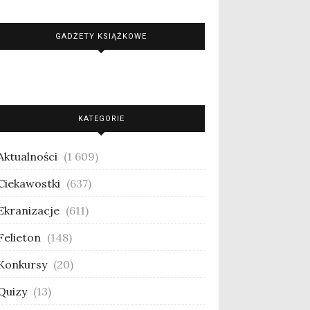
GADŻETY KSIĄŻKOWE
KATEGORIE
Aktualności
(1 609)
Ciekawostki
(637)
Ekranizacje
(611)
Felieton
(148)
Konkursy
(20)
Quizy
(13)