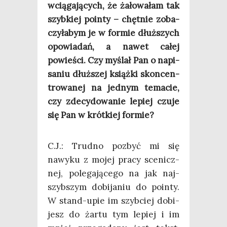
wcią­ga­ją­cych, że żało­wa­łam tak
szyb­kiej poin­ty – chęt­nie zoba­
czy­ła­bym je w for­mie dłuż­szych
opo­wia­dań, a nawet całej
powie­ści. Czy myślał Pan o napi­
sa­niu dłuż­szej książ­ki skon­cen­
tro­wa­nej na jed­nym tema­cie,
czy zde­cy­do­wa­nie lepiej czu­je
się Pan w krót­kiej formie?
C.J.: Trud­no pozbyć mi się
nawy­ku z mojej pra­cy sce­nicz­
nej, pole­ga­ją­ce­go na jak naj­
szyb­szym dobi­ja­niu do poin­ty.
W stand-upie im szyb­ciej dobi­
jesz do żar­tu tym lepiej i im