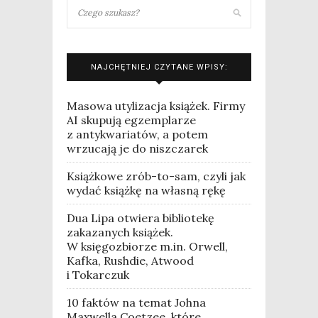
NAJCHĘTNIEJ CZYTANE WPISY:
Masowa utylizacja książek. Firmy
AI skupują egzemplarze
z antykwariatów, a potem
wrzucają je do niszczarek
Książkowe zrób-to-sam, czyli jak
wydać książkę na własną rękę
Dua Lipa otwiera bibliotekę
zakazanych książek.
W księgozbiorze m.in. Orwell,
Kafka, Rushdie, Atwood
i Tokarczuk
10 faktów na temat Johna
Maxwella Coetzee, które