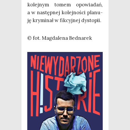
kolej­nym tomem opo­wia­dań,
a w następ­nej kolej­no­ści pla­nu­
ję kry­mi­nał w fik­cyj­nej dystopii.
© fot. Mag­da­le­na Bednarek