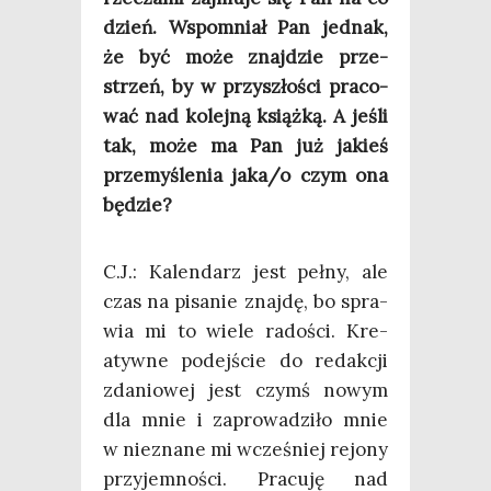
dzień. Wspo­mniał Pan jed­nak,
że być może znaj­dzie prze­
strzeń, by w przy­szło­ści pra­co­
wać nad kolej­ną książ­ką. A jeśli
tak, może ma Pan już jakieś
prze­my­śle­nia jaka/o czym ona
będzie?
C.J.: Kalen­darz jest peł­ny, ale
czas na pisa­nie znaj­dę, bo spra­
wia mi to wie­le rado­ści. Kre­
atyw­ne podej­ście do redak­cji
zda­nio­wej jest czymś nowym
dla mnie i zapro­wa­dzi­ło mnie
w nie­zna­ne mi wcze­śniej rejo­ny
przy­jem­no­ści. Pra­cu­ję nad