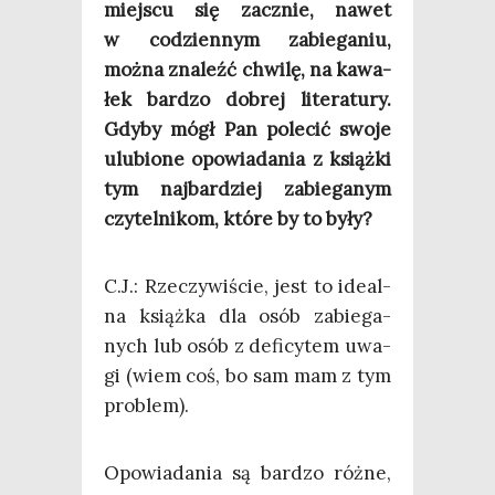
miej­scu się zacznie, nawet
w codzien­nym zabie­ga­niu,
moż­na zna­leźć chwi­lę, na kawa­
łek bar­dzo dobrej lite­ra­tu­ry.
Gdy­by mógł Pan pole­cić swo­je
ulu­bio­ne opo­wia­da­nia z książ­ki
tym naj­bar­dziej zabie­ga­nym
czy­tel­ni­kom, któ­re by to były?
C.J.: Rze­czy­wi­ście, jest to ide­al­
na książ­ka dla osób zabie­ga­
nych lub osób z defi­cy­tem uwa­
gi (wiem coś, bo sam mam z tym
problem).
Opo­wia­da­nia są bar­dzo róż­ne,