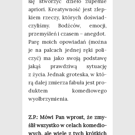
się stwo­rzyć dzie­ło zupeł­nie
aprio­ri. Kre­atyw­ność jest zlep­
kiem rze­czy, któ­rych doświad­
czy­li­śmy. Bodź­ców, emo­cji,
prze­my­śleń i cza­sem – aneg­dot.
Parę moich opo­wia­dań (moż­na
je na pal­cach jed­nej ręki poli­
czyć) ma jako swo­ją pod­sta­wę
jakąś praw­dzi­wą sytu­ację
z życia. Jed­nak gro­te­ska, w któ­
rą dalej zmie­rza fabu­ła jest pro­
duk­tem kome­dio­we­go
wyolbrzymienia.
Z.P.: Mówi Pan wprost, że zmy­
ślił wszyst­ko w celach kome­dio­
wych, ale wie­le z tych krót­kich