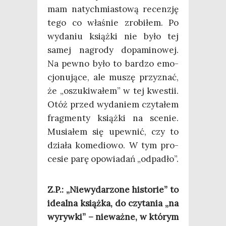
mam natych­mia­sto­wą recen­zję
tego co wła­śnie zro­bi­łem. Po
wyda­niu książ­ki nie było tej
samej nagro­dy dopa­mi­no­wej.
Na pew­no było to bar­dzo emo­
cjo­nu­ją­ce, ale muszę przy­znać,
że „oszu­ki­wa­łem” w tej kwe­stii.
Otóż przed wyda­niem czy­ta­łem
frag­men­ty książ­ki na sce­nie.
Musia­łem się upew­nić, czy to
dzia­ła kome­dio­wo. W tym pro­
ce­sie parę opo­wia­dań „odpa­dło”.
Z.P.: „Nie­wy­da­rzo­ne histo­rie” to
ide­al­na książ­ka, do czy­ta­nia „na
wyryw­ki” – nie­waż­ne, w któ­rym