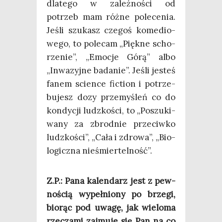
dla­te­go w zależ­no­ści od
potrzeb mam róż­ne pole­ce­nia.
Jeśli szu­kasz cze­goś kome­dio­
we­go, to pole­cam „Pięk­ne scho­
rze­nie”, „Emo­cje Górą” albo
„Inwa­zyj­ne bada­nie”. Jeśli jesteś
fanem scien­ce fic­tion i potrze­
bu­jesz dozy prze­my­śleń co do
kon­dy­cji ludz­ko­ści, to „Poszu­ki­
wa­ny za zbrod­nie prze­ciw­ko
ludz­ko­ści”, „Cała i zdro­wa”, „Bio­
lo­gicz­na nieśmiertelność”.
Z.P.: Pana kalen­darz jest z pew­
no­ścią wypeł­nio­ny po brze­gi,
bio­rąc pod uwa­gę, jak wie­lo­ma
rze­cza­mi zaj­mu­je się Pan na co