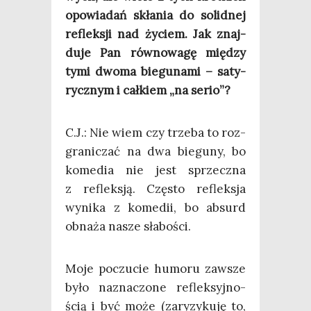
opo­wia­dań skła­nia do solid­nej
reflek­sji nad życiem. Jak znaj­
du­je Pan rów­no­wa­gę mię­dzy
tymi dwo­ma bie­gu­na­mi – saty­
rycz­nym i cał­kiem „na serio”?
C.J.: Nie wiem czy trze­ba to roz­
gra­ni­czać na dwa bie­gu­ny, bo
kome­dia nie jest sprzecz­na
z reflek­sją. Czę­sto reflek­sja
wyni­ka z kome­dii, bo absurd
obna­ża nasze słabości.
Moje poczu­cie humo­ru zawsze
było nazna­czo­ne reflek­syj­no­
ścią i być może (zary­zy­ku­ję to,