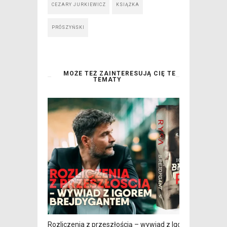
CEZARY JURKIEWICZ
KSIĄŻKA
PRÓSZYŃSKI
MOŻE TEŻ ZAINTERESUJĄ CIĘ TE
TEMATY
Rozliczenia z przeszłością – wywiad z Igorem