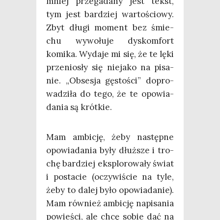
mniej prze­ga­da­ny jest tekst,
tym jest bar­dziej war­to­ścio­wy.
Zbyt dłu­gi moment bez śmie­
chu wywo­łu­je dys­kom­fort
komi­ka. Wyda­je mi się, że te lęki
prze­nio­sły się nie­ja­ko na pisa­
nie. „Obse­sja gęsto­ści” dopro­
wa­dzi­ła do tego, że te opo­wia­
da­nia są krótkie.
Mam ambi­cję, żeby następ­ne
opo­wia­da­nia były dłuż­sze i tro­
chę bar­dziej eks­plo­ro­wa­ły świat
i posta­cie (oczy­wi­ście na tyle,
żeby to dalej było opo­wia­da­nie).
Mam rów­nież ambi­cję napi­sa­nia
powie­ści, ale chcę sobie dać na