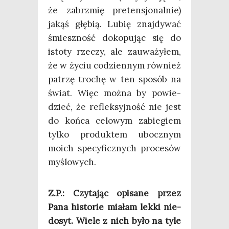
że zabrzmię pre­ten­sjo­nal­nie)
jakąś głę­bią. Lubię znaj­dy­wać
śmiesz­ność doko­pu­jąc się do
isto­ty rze­czy, ale zauwa­ży­łem,
że w życiu codzien­nym rów­nież
patrzę tro­chę w ten spo­sób na
świat. Więc moż­na by powie­
dzieć, że reflek­syj­ność nie jest
do koń­ca celo­wym zabie­giem
tyl­ko pro­duk­tem ubocz­nym
moich spe­cy­ficz­nych pro­ce­sów
myślowych.
Z.P.: Czy­ta­jąc opi­sa­ne przez
Pana histo­rie mia­łam lek­ki nie­
do­syt. Wie­le z nich było na tyle