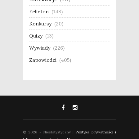
Felieton
(148)
Konkursy
(20)
Quizy
(13)
Wywiady
(226)
Zapowiedzi
(405)
© 2026 - Niestatystyczny |
Polityka prywatności i