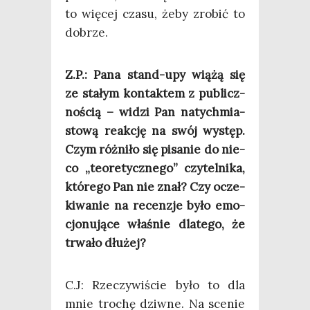
to wię­cej cza­su, żeby zro­bić to
dobrze.
Z.P.: Pana stand-upy wią­żą się
ze sta­łym kon­tak­tem z publicz­
no­ścią – widzi Pan natych­mia­
sto­wą reak­cję na swój występ.
Czym róż­ni­ło się pisa­nie do nie­
co „teo­re­tycz­ne­go” czy­tel­ni­ka,
któ­re­go Pan nie znał? Czy ocze­
ki­wa­nie na recen­zje było emo­
cjo­nu­ją­ce wła­śnie dla­te­go, że
trwa­ło dłużej?
C.J: Rze­czy­wi­ście było to dla
mnie tro­chę dziw­ne. Na sce­nie