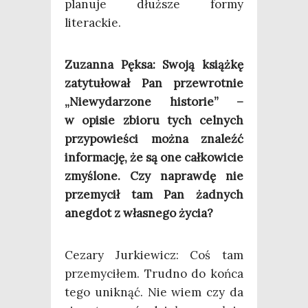
pla­nu­je dłuż­sze for­my
literackie.
Zuzan­na Pęk­sa: Swo­ją książ­kę
zaty­tu­ło­wał Pan prze­wrot­nie
„Nie­wy­da­rzo­ne histo­rie” –
w opi­sie zbio­ru tych cel­nych
przy­po­wie­ści moż­na zna­leźć
infor­ma­cję, że są one cał­ko­wi­cie
zmy­ślo­ne. Czy napraw­dę nie
prze­my­cił tam Pan żad­nych
aneg­dot z wła­sne­go życia?
Ceza­ry Jur­kie­wicz: Coś tam
prze­my­ci­łem. Trud­no do koń­ca
tego unik­nąć. Nie wiem czy da