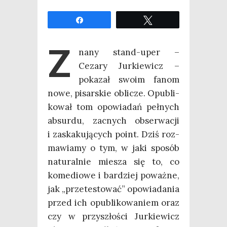
Udo­stęp­nij
Twe­etuj
Z
na­ny stand-uper –
Ceza­ry Jur­kie­wicz –
poka­zał swo­im fanom
nowe, pisar­skie obli­cze. Opu­bli­
ko­wał tom opo­wia­dań peł­nych
absur­du, zacnych obser­wa­cji
i zaska­ku­ją­cych point. Dziś roz­
ma­wia­my o tym, w jaki spo­sób
natu­ral­nie mie­sza się to, co
kome­dio­we i bar­dziej poważ­ne,
jak „prze­te­sto­wać” opo­wia­da­nia
przed ich opu­bli­ko­wa­niem oraz
czy w przy­szło­ści Jur­kie­wicz