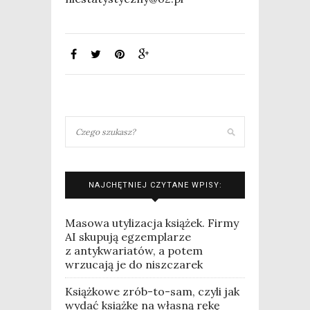
NAJCHĘTNIEJ CZYTANE WPISY:
Masowa utylizacja książek. Firmy
AI skupują egzemplarze
z antykwariatów, a potem
wrzucają je do niszczarek
Książkowe zrób-to-sam, czyli jak
wydać książkę na własną rękę