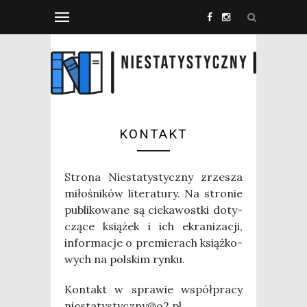
KONTAKT
Stro­na Nie­sta­ty­stycz­ny zrze­sza
miło­śni­ków lite­ra­tu­ry. Na stro­nie
publi­ko­wa­ne są cie­ka­wost­ki doty­
czą­ce ksią­żek i ich ekra­ni­za­cji,
infor­ma­cje o pre­mie­rach książ­ko­
wych na pol­skim rynku.
Kon­takt w spra­wie współ­pra­cy
niestatystyczny@o2.pl