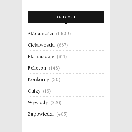
KATEGORIE
Aktualności
(1 609)
Ciekawostki
(637)
Ekranizacje
(611)
Felieton
(148)
Konkursy
(20)
Quizy
(13)
Wywiady
(226)
Zapowiedzi
(405)