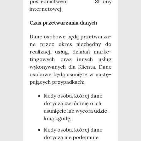
pośred­nic­twem Stro­ny
internetowej.
Czas prze­twa­rza­nia danych
Dane oso­bo­we będą prze­twa­rza­
ne przez okres nie­zbęd­ny do
reali­za­cji usług, dzia­łań mar­ke­
tin­go­wych oraz innych usług
wyko­ny­wa­nych dla Klien­ta. Dane
oso­bo­we będą usu­nię­te w nastę­
pu­ją­cych przypadkach:
kie­dy oso­ba, któ­rej dane
doty­czą zwró­ci się o ich
usu­nię­cie lub wyco­fa udzie­
lo­ną zgodę;
kie­dy oso­ba, któ­rej dane
doty­czą nie podej­mu­je