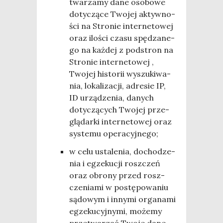
twa­rza­my dane oso­bo­we
doty­czą­ce Two­jej aktyw­no­
ści na Stro­nie inter­ne­to­wej
oraz ilo­ści cza­su spę­dza­ne­
go na każ­dej z pod­stron na
Stro­nie inter­ne­to­wej ,
Two­jej histo­rii wyszu­ki­wa­
nia, loka­li­za­cji, adre­sie IP,
ID urzą­dze­nia, danych
doty­czą­cych Two­jej prze­
glą­dar­ki inter­ne­to­wej oraz
sys­te­mu operacyjnego;
w celu usta­le­nia, docho­dze­
nia i egze­ku­cji rosz­czeń
oraz obro­ny przed rosz­
cze­nia­mi w postę­po­wa­niu
sądo­wym i inny­mi orga­na­mi
egze­ku­cyj­ny­mi, może­my