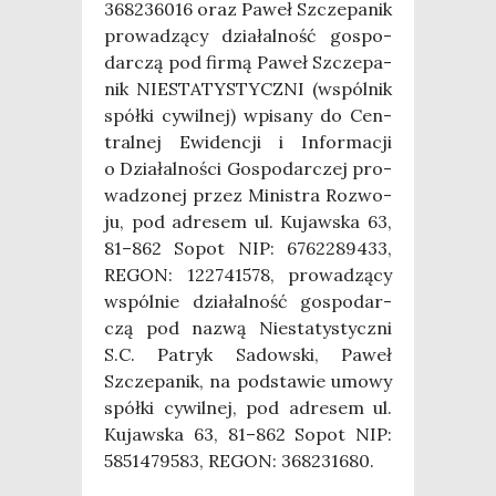
368236016 oraz Paweł Szcze­pa­nik
pro­wa­dzą­cy dzia­łal­ność gospo­
dar­czą pod fir­mą Paweł Szcze­pa­
nik NIESTATYSTYCZNI (wspól­nik
spół­ki cywil­nej) wpi­sa­ny do Cen­
tral­nej Ewi­den­cji i Infor­ma­cji
o Dzia­łal­no­ści Gospo­dar­czej pro­
wa­dzo­nej przez Mini­stra Roz­wo­
ju, pod adre­sem ul. Kujaw­ska 63,
81–862 Sopot NIP: 6762289433,
REGON: 122741578, pro­wa­dzą­cy
wspól­nie dzia­łal­ność gospo­dar­
czą pod nazwą Nie­sta­ty­stycz­ni
S.C. Patryk Sadow­ski, Paweł
Szcze­pa­nik, na pod­sta­wie umo­wy
spół­ki cywil­nej, pod adre­sem ul.
Kujaw­ska 63, 81–862 Sopot NIP:
5851479583, REGON: 368231680.