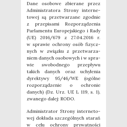
Dane oso­bo­we zbie­ra­ne przez
Admi­ni­stra­to­ra Stro­ny inter­ne­
to­wej są prze­twa­rza­ne zgod­nie
z prze­pi­sa­mi Roz­po­rzą­dze­nia
Par­la­men­tu Euro­pej­skie­go i Rady
(UE) 2016/679 z 27.04.2016 r.
w spra­wie ochro­ny osób fizycz­
nych w związ­ku z prze­twa­rza­
niem danych oso­bo­wych i w spra­
wie swo­bod­ne­go prze­pły­wu
takich danych oraz uchy­le­nia
dyrek­ty­wy 95/46/WE (ogól­ne
roz­po­rzą­dze­nie o ochro­nie
danych) (Dz. Urz. UE L 119, s. 1),
zwa­ne­go dalej: RODO.
Admi­ni­stra­tor Stro­ny inter­ne­to­
wej dokła­da szcze­gól­nych sta­rań
w celu ochro­ny pry­wat­no­ści