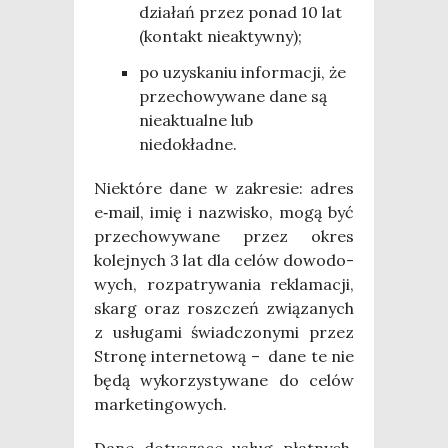
dzia­łań przez ponad 10 lat
(kon­takt nieaktywny);
po uzy­ska­niu infor­ma­cji, że
prze­cho­wy­wa­ne dane są
nie­ak­tu­al­ne lub
niedokładne.
Nie­któ­re dane w zakre­sie: adres
e‑mail, imię i nazwi­sko, mogą być
prze­cho­wy­wa­ne przez okres
kolej­nych 3 lat dla celów dowo­do­
wych, roz­pa­try­wa­nia rekla­ma­cji,
skarg oraz rosz­czeń zwią­za­nych
z usłu­ga­mi świad­czo­ny­mi przez
Stro­nę inter­ne­to­wą – dane te nie
będą wyko­rzy­sty­wa­ne do celów
marketingowych.