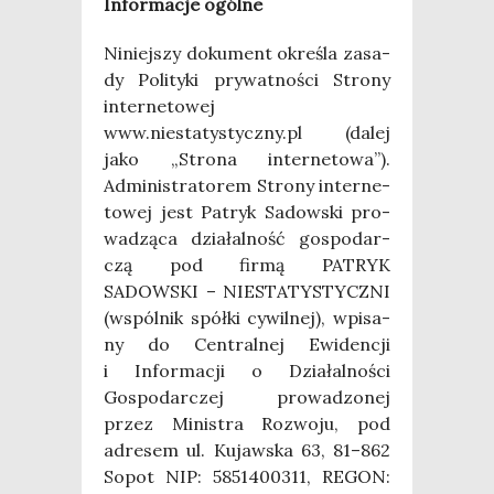
Infor­ma­cje ogólne
Niniej­szy doku­ment okre­śla zasa­
dy Poli­ty­ki pry­wat­no­ści Stro­ny
inter­ne­to­wej
www.niestatystyczny.pl (dalej
jako „Stro­na inter­ne­to­wa”).
Admi­ni­stra­to­rem Stro­ny inter­ne­
to­wej jest Patryk Sadow­ski pro­
wa­dzą­ca dzia­łal­ność gospo­dar­
czą pod fir­mą PATRYK
SADOWSKI – NIESTATYSTYCZNI
(wspól­nik spół­ki cywil­nej), wpi­sa­
ny do Cen­tral­nej Ewi­den­cji
i Infor­ma­cji o Dzia­łal­no­ści
Gospo­dar­czej pro­wa­dzo­nej
przez Mini­stra Roz­wo­ju, pod
adre­sem ul. Kujaw­ska 63, 81–862
Sopot NIP: 5851400311, REGON: