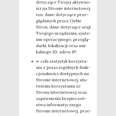
doty­czą­ce Two­jej aktyw­no­
ści na Stro­nie inter­ne­to­wej,
tzn. dane doty­czą­ce prze­
glą­da­nych przez Cie­bie
Stron, dane doty­czą­ce sesji
Two­je­go urzą­dze­nia, sys­te­
mu ope­ra­cyj­ne­go, prze­glą­
dar­ki, loka­li­za­cji oraz uni­
kal­ne­go ID, adres IP;
w celu sta­ty­styk korzy­sta­
nia z poszcze­gól­nych funk­
cjo­nal­no­ści dostęp­nych na
Stro­nie inter­ne­to­wej, uła­
twie­nia korzy­sta­nia ze
Stro­ny inter­ne­to­wej oraz
zapew­nie­nia bez­pie­czeń­
stwa infor­ma­tycz­ne­go
Stro­nie inter­ne­to­wej, prze­