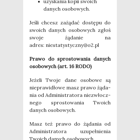
uzy­ska­nia kopii swo­ich
danych osobowych.
Jeśli chcesz zażą­dać dostę­pu do
swo­ich danych oso­bo­wych zgłoś
swo­je żąda­nie na
adres: niestatystyczny@o2.pl
Pra­wo do spro­sto­wa­nia danych
oso­bo­wych (art. 16 RODO)
Jeże­li Two­je dane oso­bo­we są
nie­pra­wi­dło­we masz pra­wo żąda­
nia od Admi­ni­stra­to­ra nie­zwłocz­
ne­go spro­sto­wa­nia Two­ich
danych osobowych.
Masz też pra­wo do żąda­nia od
Admi­ni­stra­to­ra uzu­peł­nie­nia
Two­ich danych osobowych.