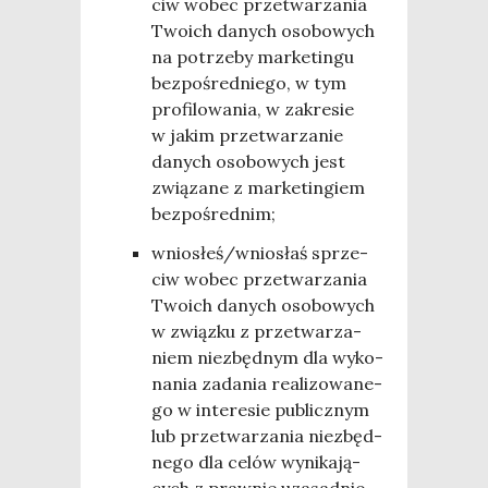
ciw wobec prze­twa­rza­nia
Two­ich danych oso­bo­wych
na potrze­by mar­ke­tin­gu
bez­po­śred­nie­go, w tym
pro­fi­lo­wa­nia, w zakre­sie
w jakim prze­twa­rza­nie
danych oso­bo­wych jest
zwią­za­ne z mar­ke­tin­giem
bezpośrednim;
wniosłeś/wniosłaś sprze­
ciw wobec prze­twa­rza­nia
Two­ich danych oso­bo­wych
w związ­ku z prze­twa­rza­
niem nie­zbęd­nym dla wyko­
na­nia zada­nia reali­zo­wa­ne­
go w inte­re­sie publicz­nym
lub prze­twa­rza­nia nie­zbęd­
ne­go dla celów wyni­ka­ją­