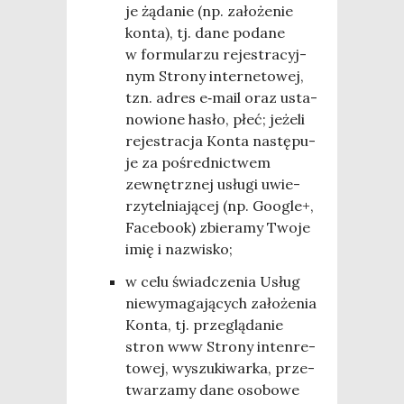
je żąda­nie (np. zało­że­nie
kon­ta), tj. dane poda­ne
w for­mu­la­rzu reje­stra­cyj­
nym Stro­ny inter­ne­to­wej,
tzn. adres e‑mail oraz usta­
no­wio­ne hasło, płeć; jeże­li
reje­stra­cja Kon­ta nastę­pu­
je za pośred­nic­twem
zewnętrz­nej usłu­gi uwie­
rzy­tel­nia­ją­cej (np. Google+,
Face­bo­ok) zbie­ra­my Two­je
imię i nazwisko;
w celu świad­cze­nia Usług
nie­wy­ma­ga­ją­cych zało­że­nia
Kon­ta, tj. prze­glą­da­nie
stron www Stro­ny inten­re­
to­wej, wyszu­ki­war­ka, prze­
twa­rza­my dane oso­bo­we