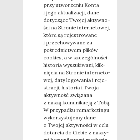
przy utwo­rze­niu Kon­ta
i jego aktu­ali­za­cji, dane
doty­czą­ce Two­jej aktyw­no­
ści na Stro­nie inter­ne­to­wej,
któ­re są reje­stro­wa­ne
i prze­cho­wy­wa­ne za
pośred­nic­twem pli­ków
cookies, a w szcze­gól­no­ści
histo­ria wyszu­ki­wa­ni, klik­
nię­cia na Stro­nie inter­ne­to­
wej, daty logo­wa­nia i reje­
stra­cji, histo­ria i Two­ja
aktyw­ność zwią­za­na
z naszą komu­ni­ka­cją z Tobą.
W przy­pad­ku remar­ke­tin­gu,
wyko­rzy­stu­je­my dane
o Two­jej aktyw­no­ści w celu
dotar­cia do Cie­bie z naszy­