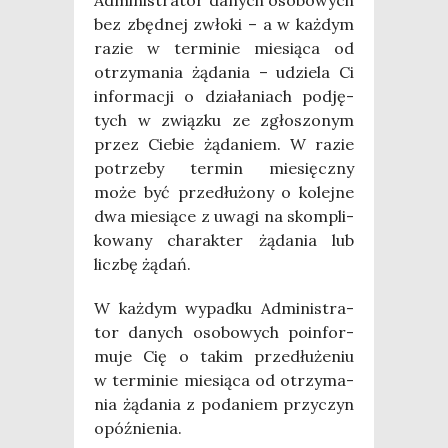
Admi­ni­stra­tor danych oso­bo­wych
bez zbęd­nej zwło­ki – a w każ­dym
razie w ter­mi­nie mie­sią­ca od
otrzy­ma­nia żąda­nia – udzie­la Ci
infor­ma­cji o dzia­ła­niach pod­ję­
tych w związ­ku ze zgło­szo­nym
przez Cie­bie żąda­niem. W razie
potrze­by ter­min mie­sięcz­ny
może być prze­dłu­żo­ny o kolej­ne
dwa mie­sią­ce z uwa­gi na skom­pli­
ko­wa­ny cha­rak­ter żąda­nia lub
licz­bę żądań.
W każ­dym wypad­ku Admi­ni­stra­
tor danych oso­bo­wych poin­for­
mu­je Cię o takim prze­dłu­że­niu
w ter­mi­nie mie­sią­ca od otrzy­ma­
nia żąda­nia z poda­niem przy­czyn
opóźnienia.