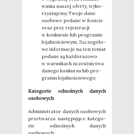
wa­nia naszej ofer­ty, wyko­
rzy­stu­je­my Two­je dane
oso­bo­we poda­ne w Kon­cie
oraz przy reje­stra­cji
w kon­kur­sie lub pro­gra­mie
lojal­no­ścio­wym. Szcze­gó­ło­
we infor­ma­cje na ten temat
poda­ne są każ­do­ra­zo­wo
w warun­kach uczest­nic­twa
dane­go kon­kur­su lub pro­
gra­mu lojalnościowego;
Kate­go­rie odno­śnych danych
osobowych
Admi­ni­stra­tor danych oso­bo­wych
prze­twa­rza nastę­pu­ją­ce kate­go­
rie odno­śnych danych
osobowych: