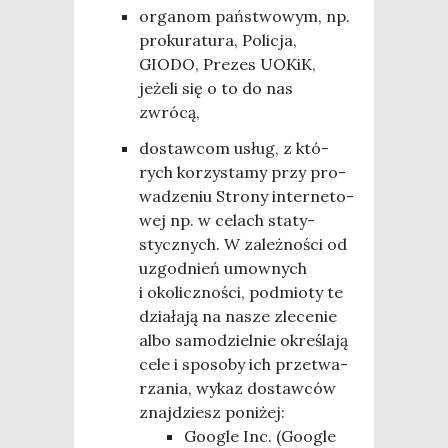
orga­nom pań­stwo­wym, np.
pro­ku­ra­tu­ra, Poli­cja,
GIODO, Pre­zes UOKiK,
jeże­li się o to do nas
zwrócą,
dostaw­com usług, z któ­
rych korzy­sta­my przy pro­
wa­dze­niu Stro­ny inter­ne­to­
wej np. w celach sta­ty­
stycz­nych. W zależ­no­ści od
uzgod­nień umow­nych
i oko­licz­no­ści, pod­mio­ty te
dzia­ła­ją na nasze zle­ce­nie
albo samo­dziel­nie okre­śla­ją
cele i spo­so­by ich prze­twa­
rza­nia, wykaz dostaw­ców
znaj­dziesz poniżej:
Google Inc. (Google