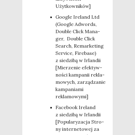
Użytkowników]
Google Ire­land Ltd
(Google Adwords,
Double Click Mana­
ger, Double Click
Search, Remar­ke­ting
Servi­ce, Fire­ba­se)
z sie­dzi­bą w Irlan­dii
[Mie­rze­nie efek­tyw­
no­ści kam­pa­nii rekla­
mo­wych, zarzą­dza­nie
kam­pa­nia­mi
reklamowymi]
Face­bo­ok Ire­land
z sie­dzi­bą w Irlan­dii
[Popu­la­ry­za­cja Stro­
ny inter­ne­to­wej za