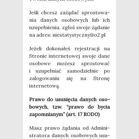
Jeśli chcesz zażą­dać spro­sto­wa­
nia danych oso­bo­wych lub ich
uzu­peł­nie­nia, zgłoś swo­je żąda­nie
na adres: niestatystyczny@o2.pl
Jeże­li doko­na­łeś reje­stra­cji na
Stro­nie inter­ne­to­wej swo­je dane
oso­bo­we możesz spro­sto­wać
i uzu­peł­niać samo­dziel­nie po
zalo­go­wa­niu się na Stro­nę
internetową.
Pra­wo do usu­nię­cia danych oso­
bo­wych, tzw. “pra­wo do bycia
zapo­mnia­nym” (art. 17 RODO)
Masz pra­wo żąda­nia od Admi­ni­
stra­to­ra danych oso­bo­wych usu­