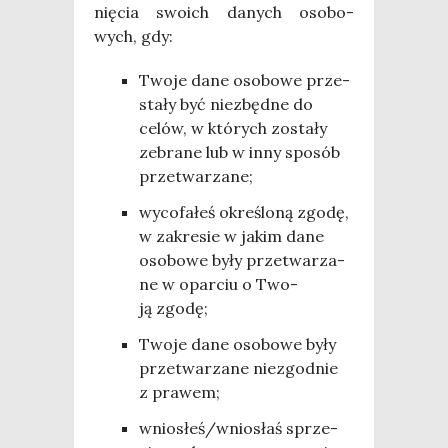
nię­cia swo­ich danych oso­bo­
wych, gdy:
Two­je dane oso­bo­we prze­
sta­ły być nie­zbęd­ne do
celów, w któ­rych zosta­ły
zebra­ne lub w inny spo­sób
przetwarzane;
wyco­fa­łeś okre­ślo­ną zgo­dę,
w zakre­sie w jakim dane
oso­bo­we były prze­twa­rza­
ne w opar­ciu o Two­
ją zgodę;
Two­je dane oso­bo­we były
prze­twa­rza­ne nie­zgod­nie
z prawem;
wniosłeś/wniosłaś sprze­