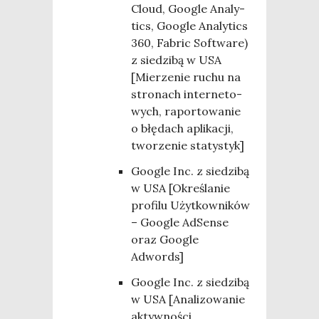
Clo­ud, Google Ana­ly­
tics, Google Ana­ly­tics
360, Fabric Softwa­re)
z sie­dzi­bą w USA
[Mie­rze­nie ruchu na
stro­nach inter­ne­to­
wych, rapor­to­wa­nie
o błę­dach apli­ka­cji,
two­rze­nie statystyk]
Google Inc. z sie­dzi­bą
w USA [Okre­śla­nie
pro­fi­lu Użyt­kow­ni­ków
– Google AdSen­se
oraz Google
Adwords]
Google Inc. z sie­dzi­bą
w USA [Ana­li­zo­wa­nie
aktyw­no­ści