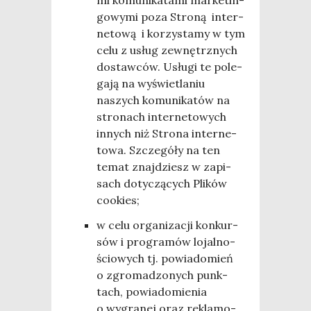
mi komu­ni­ka­ta­mi mar­ke­tin­
go­wy­mi poza Stro­ną inter­
ne­to­wą i korzy­sta­my w tym
celu z usług zewnętrz­nych
dostaw­ców. Usłu­gi te pole­
ga­ją na wyświe­tla­niu
naszych komu­ni­ka­tów na
stro­nach inter­ne­to­wych
innych niż Stro­na inter­ne­
to­wa. Szcze­gó­ły na ten
temat znaj­dziesz w zapi­
sach doty­czą­cych Pli­ków
cookies;
w celu orga­ni­za­cji kon­kur­
sów i pro­gra­mów lojal­no­
ścio­wych tj. powia­do­mień
o zgro­ma­dzo­nych punk­
tach, powia­do­mie­nia
o wygra­nej oraz rekla­mo­