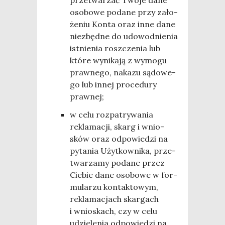
prze­twa­rzać Two­je dane
oso­bo­we poda­ne przy zało­
że­niu Kon­ta oraz inne dane
nie­zbęd­ne do udo­wod­nie­nia
ist­nie­nia rosz­cze­nia lub
któ­re wyni­ka­ją z wymo­gu
praw­ne­go, naka­zu sądo­we­
go lub innej pro­ce­du­ry
prawnej;
w celu roz­pa­try­wa­nia
rekla­ma­cji, skarg i wnio­
sków oraz odpo­wie­dzi na
pyta­nia Użyt­kow­ni­ka, prze­
twa­rza­my poda­ne przez
Cie­bie dane oso­bo­we w for­
mu­la­rzu kon­tak­to­wym,
rekla­ma­cjach skar­gach
i wnio­skach, czy w celu
udzie­le­nia odpo­wie­dzi na