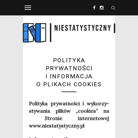
POLITYKA
PRYWATNOŚCI
I INFORMACJA
O PLIKACH COOKIES
Poli­ty­ka pry­wat­no­ści i wyko­rzy­
sty­wa­nia pli­ków „cookies” na
Stro­nie inter­ne­to­wej
www.niestatystyczny.pl