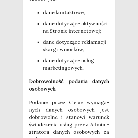
dane kon­tak­to­we;
dane doty­czą­ce aktyw­no­ści
na Stro­nie internetowej;
dane doty­czą­ce rekla­ma­cji
skarg i wniosków;
dane doty­czą­ce usług
marketingowych.
Dobro­wol­ność poda­nia danych
osobowych
Poda­nie przez Cie­bie wyma­ga­
nych danych oso­bo­wych jest
dobro­wol­ne i sta­no­wi waru­nek
świad­cze­nia usług przez Admi­ni­
stra­to­ra danych oso­bo­wych za