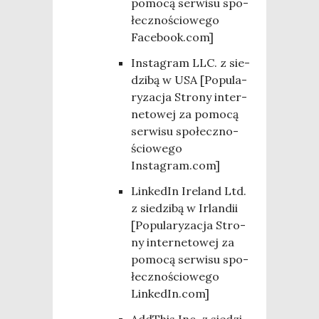
pomo­cą ser­wi­su spo­
łecz­no­ścio­we­go
Facebook.com]
Insta­gram LLC. z sie­
dzi­bą w USA [Popu­la­
ry­za­cja Stro­ny inter­
ne­to­wej za pomo­cą
ser­wi­su spo­łecz­no­
ścio­we­go
Instagram.com]
Lin­ke­dIn Ire­land Ltd.
z sie­dzi­bą w Irlan­dii
[Popu­la­ry­za­cja Stro­
ny inter­ne­to­wej za
pomo­cą ser­wi­su spo­
łecz­no­ścio­we­go
LinkedIn.com]