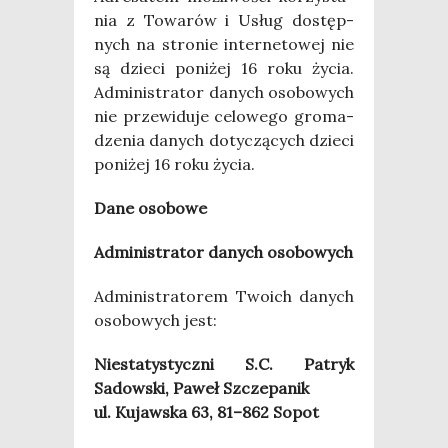
nia z Towa­rów i Usług dostęp­
nych na stro­nie inter­ne­to­wej nie
są dzie­ci poni­żej 16 roku życia.
Admi­ni­stra­tor danych oso­bo­wych
nie prze­wi­du­je celo­we­go gro­ma­
dze­nia danych doty­czą­cych dzie­ci
poni­żej 16 roku życia.
Dane oso­bo­we
Admi­ni­stra­tor danych osobowych
Admi­ni­stra­to­rem Two­ich danych
oso­bo­wych jest:
Nie­sta­ty­stycz­ni S.C. Patryk
Sadow­ski, Paweł Szczepanik
ul. Kujaw­ska 63, 81–862 Sopot