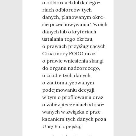
o odbior­cach lub kate­go­
riach odbior­ców tych
danych, pla­no­wa­nym okre­
sie prze­cho­wy­wa­nia Two­ich
danych lub o kry­te­riach
usta­la­nia tego okre­su,
o pra­wach przy­słu­gu­ją­cych
Ci na mocy RODO oraz
o pra­wie wnie­sie­nia skar­gi
do orga­nu nad­zor­cze­go,
o źró­dle tych danych,
o zauto­ma­ty­zo­wa­nym
podej­mo­wa­niu decy­zji,
w tym o pro­fi­lo­wa­niu oraz
o zabez­pie­cze­niach sto­so­
wa­nych w związ­ku z prze­
ka­za­niem tych danych poza
Unię Europejską;