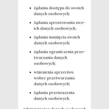
żąda­nia dostę­pu do swo­ich
danych osobowych;
żąda­nia spro­sto­wa­nia swo­
ich danych osobowych;
żąda­nia usu­nię­cia swo­ich
danych osobowych;
żąda­nia ogra­ni­cze­nia prze­
twa­rza­nia danych
osobowych;
wnie­sie­nia sprze­ci­wu
wobec prze­twa­rza­nia
danych osobowych;
żąda­nia prze­no­sze­nia
danych osobowych.