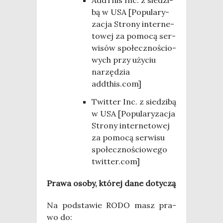
Add­This Inc. z sie­dzi­
bą w USA [Popu­la­ry­
za­cja Stro­ny inter­ne­
to­wej za pomo­cą ser­
wi­sów spo­łecz­no­ścio­
wych przy uży­ciu
narzę­dzia
addthis.com]
Twit­ter Inc. z sie­dzi­bą
w USA [Popu­la­ry­za­cja
Stro­ny inter­ne­to­wej
za pomo­cą ser­wi­su
spo­łecz­no­ścio­we­go
twitter.com]
Pra­wa oso­by, któ­rej dane dotyczą
Na pod­sta­wie RODO masz pra­
wo do: