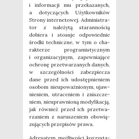
i infor­ma­cji mu prze­ka­za­nych,
a doty­czą­cych Użyt­kow­ni­ków
Stro­ny inter­ne­to­wej. Admi­ni­stra­
tor z nale­ży­tą sta­ran­no­ścią
dobie­ra i sto­su­je odpo­wied­nie
środ­ki tech­nicz­ne, w tym o cha­
rak­te­rze pro­gra­mi­stycz­nym
i orga­ni­za­cyj­nym, zapew­nia­ją­ce
ochro­nę prze­twa­rza­nych danych,
w szcze­gól­no­ści zabez­pie­cza
dane przed ich udo­stęp­nie­niem
oso­bom nie­upo­waż­nio­nym, ujaw­
nie­niem, utra­ce­niem i znisz­cze­
niem, nie­upraw­nio­ną mody­fi­ka­cją,
jak rów­nież przed ich prze­twa­
rza­niem z naru­sze­niem obo­wią­
zu­ją­cych prze­pi­sów prawa.
Adre­sa­tem moż­li­wo­ści korzy­sta­