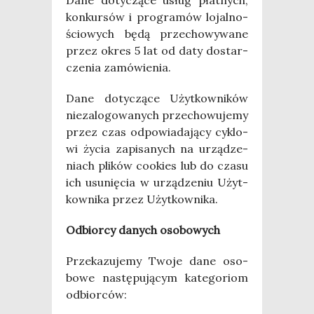
Dane doty­czą­ce usług płat­nych,
kon­kur­sów i pro­gra­mów lojal­no­
ścio­wych będą prze­cho­wy­wa­ne
przez okres 5 lat od daty dostar­
cze­nia zamówienia.
Dane doty­czą­ce Użyt­kow­ni­ków
nie­za­lo­go­wa­nych prze­cho­wu­je­my
przez czas odpo­wia­da­ją­cy cyklo­
wi życia zapi­sa­nych na urzą­dze­
niach pli­ków cookies lub do cza­su
ich usu­nię­cia w urzą­dze­niu Użyt­
kow­ni­ka przez Użytkownika.
Odbior­cy danych osobowych
Prze­ka­zu­je­my Two­je dane oso­
bo­we nastę­pu­ją­cym kate­go­riom
odbiorców: