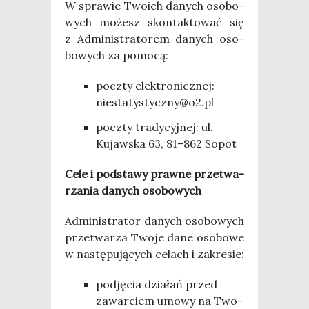
W spra­wie Two­ich danych oso­bo­
wych możesz skon­tak­to­wać się
z Admi­ni­stra­to­rem danych oso­
bo­wych za pomocą:
pocz­ty elek­tro­nicz­nej:
niestatystyczny@o2.pl
pocz­ty tra­dy­cyj­nej: ul.
Kujaw­ska 63, 81–862 Sopot
Cele i pod­sta­wy praw­ne prze­twa­
rza­nia danych osobowych
Admi­ni­stra­tor danych oso­bo­wych
prze­twa­rza Two­je dane oso­bo­we
w nastę­pu­ją­cych celach i zakresie:
pod­ję­cia dzia­łań przed
zawar­ciem umo­wy na Two­