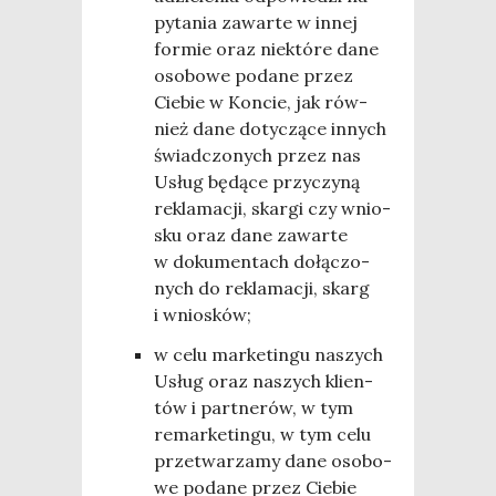
pyta­nia zawar­te w innej
for­mie oraz nie­któ­re dane
oso­bo­we poda­ne przez
Cie­bie w Kon­cie, jak rów­
nież dane doty­czą­ce innych
świad­czo­nych przez nas
Usług będą­ce przy­czy­ną
rekla­ma­cji, skar­gi czy wnio­
sku oraz dane zawar­te
w doku­men­tach dołą­czo­
nych do rekla­ma­cji, skarg
i wniosków;
w celu mar­ke­tin­gu naszych
Usług oraz naszych klien­
tów i part­ne­rów, w tym
remar­ke­tin­gu, w tym celu
prze­twa­rza­my dane oso­bo­
we poda­ne przez Cie­bie