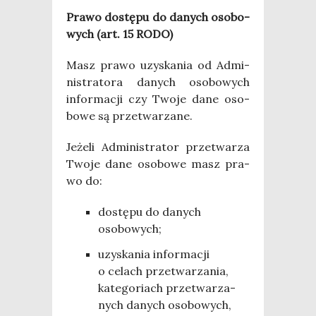
Pra­wo dostę­pu do danych oso­bo­
wych (art. 15 RODO)
Masz pra­wo uzy­ska­nia od Admi­
ni­stra­to­ra danych oso­bo­wych
infor­ma­cji czy Two­je dane oso­
bo­we są przetwarzane.
Jeże­li Admi­ni­stra­tor prze­twa­rza
Two­je dane oso­bo­we masz pra­
wo do:
dostę­pu do danych
osobowych;
uzy­ska­nia infor­ma­cji
o celach prze­twa­rza­nia,
kate­go­riach prze­twa­rza­
nych danych oso­bo­wych,