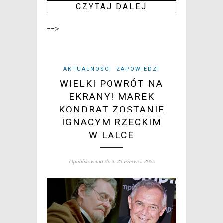
CZY­TAJ DALEJ
-->
AKTUALNOŚCI
ZAPOWIEDZI
WIELKI POWRÓT NA
EKRANY! MAREK
KONDRAT ZOSTANIE
IGNACYM RZECKIM
W LALCE
Opublikowano dnia: 23 czerwca 2025