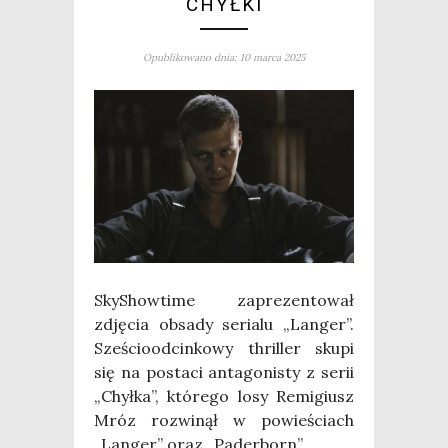
CHYŁKI
Opublikowano dnia: 10 marca 2025
Sky­Show­ti­me zapre­zen­to­wał
zdję­cia obsa­dy seria­lu „Lan­ger”.
Sze­ścio­od­cin­ko­wy thril­ler sku­pi
się na posta­ci anta­go­ni­sty z serii
„Chył­ka”, któ­re­go losy Remi­giusz
Mróz roz­wi­nął w powie­ściach
„Lan­ger” oraz „Pader­born”.