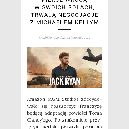
W SWOICH ROLACH,
TRWAJĄ NEGOCJACJE
Z MICHAELEM KELLYM
Opublikowano dnia: 12 listopada 2024
Ama­zon MGM Stu­dios zde­cy­do­
wa­ło się roz­sze­rzyć fran­czy­zę
będą­cą adap­ta­cją powie­ści Toma
Clancy’ego. Po zna­ko­mi­cie przy­
ję­tym seria­lu przy­szła pora na