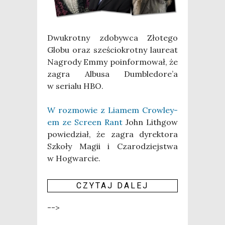
Dwu­krot­ny zdo­byw­ca Zło­te­go
Glo­bu oraz sze­ścio­krot­ny lau­re­at
Nagro­dy Emmy poin­for­mo­wał, że
zagra Albu­sa Dumbledore’a
w seria­lu HBO.
W roz­mo­wie z Lia­mem Crow­ley­
em ze Scre­en Rant
John Lith­gow
powie­dział, że zagra dyrek­to­ra
Szko­ły Magii i Cza­ro­dziej­stwa
w Hogwarcie.
CZY­TAJ DALEJ
-->