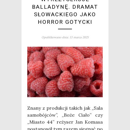
BALLADYNĘ. DRAMAT
SŁOWACKIEGO JAKO
HORROR GOTYCKI
Opublikowano dnia: 13 marca 2025
Zna­ny z pro­duk­cji takich jak „Sala
samo­bój­ców”, „Boże Cia­ło” czy
„Mia­sto 44” reży­ser Jan Koma­sa
posta­no­wił tym razem się­gnąć po