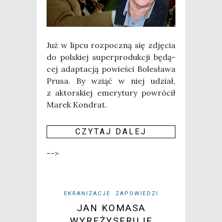
Już w lip­cu roz­pocz­ną się zdję­cia
do pol­skiej super­pro­duk­cji będą­
cej adap­ta­cją powie­ści Bole­sła­wa
Pru­sa. By wziąć w niej udział,
z aktor­skiej eme­ry­tu­ry powró­cił
Marek Kondrat.
CZY­TAJ DALEJ
-->
EKRANIZACJE
ZAPOWIEDZI
JAN KOMASA
WYREŻYSERUJE