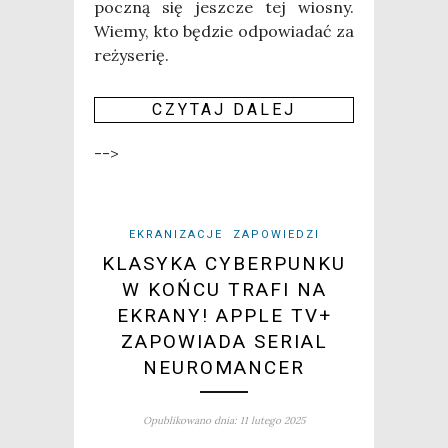
pocz­ną się jesz­cze tej wio­sny.
Wie­my, kto będzie odpo­wia­dać za
reżyserię.
CZY­TAJ DALEJ
-->
EKRANIZACJE
ZAPOWIEDZI
KLASYKA CYBERPUNKU
W KOŃCU TRAFI NA
EKRANY! APPLE TV+
ZAPOWIADA SERIAL
NEUROMANCER
Opublikowano dnia: 11 lutego 2025