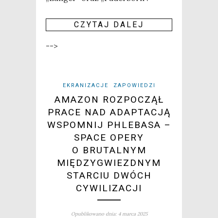
CZY­TAJ DALEJ
-->
EKRANIZACJE
ZAPOWIEDZI
AMAZON ROZPOCZĄŁ
PRACE NAD ADAPTACJĄ
WSPOMNIJ PHLEBASA –
SPACE OPERY
O BRUTALNYM
MIĘDZYGWIEZDNYM
STARCIU DWÓCH
CYWILIZACJI
Opublikowano dnia: 4 marca 2025