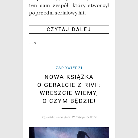
ten sam zespół, któ­ry stwo­rzył
poprzed­ni seria­lo­wy hit.
CZY­TAJ DALEJ
-->
ZAPOWIEDZI
NOWA KSIĄŻKA
O GERALCIE Z RIVII:
WRESZCIE WIEMY,
O CZYM BĘDZIE!
Opublikowano dnia: 21 listopada 2024