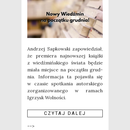
Andrzej Sap­kow­ski zapo­wie­dział,
że pre­mie­ra naj­now­szej książ­ki
z wiedź­miń­skie­go świa­ta będzie
mia­ła miej­sce na począt­ku grud­
nia. Infor­ma­cja ta poja­wi­ła się
w cza­sie spo­tka­nia autor­skie­go
zor­ga­ni­zo­wa­ne­go w ramach
Igrzysk Wolności.
CZY­TAJ DALEJ
-->