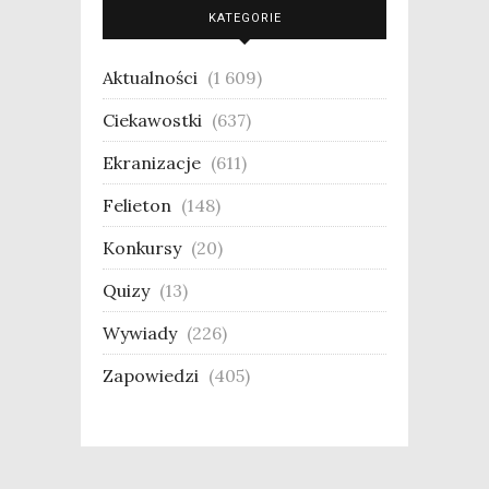
KATEGORIE
Aktualności
(1 609)
Ciekawostki
(637)
Ekranizacje
(611)
Felieton
(148)
Konkursy
(20)
Quizy
(13)
Wywiady
(226)
Zapowiedzi
(405)