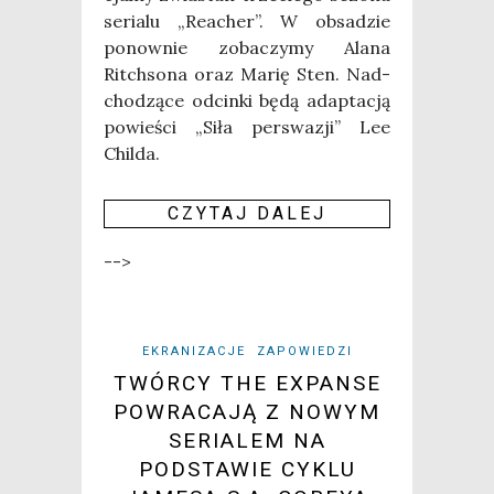
seria­lu „Reacher”. W obsa­dzie
ponow­nie zoba­czy­my Ala­na
Ritch­so­na oraz Marię Sten. Nad­
cho­dzą­ce odcin­ki będą adap­ta­cją
powie­ści „Siła per­swa­zji” Lee
Childa.
CZY­TAJ DALEJ
-->
EKRANIZACJE
ZAPOWIEDZI
TWÓRCY THE EXPANSE
POWRACAJĄ Z NOWYM
SERIALEM NA
PODSTAWIE CYKLU