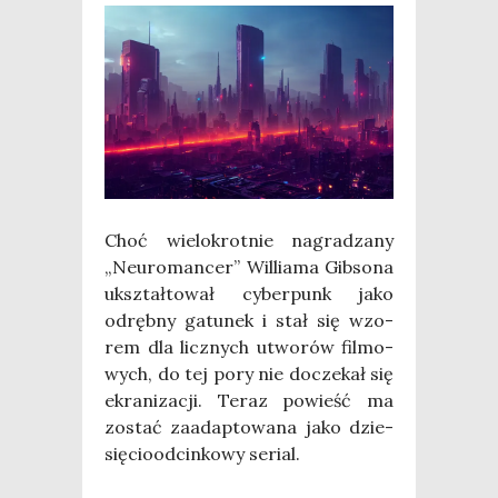
Choć wie­lo­krot­nie nagra­dza­ny
„Neu­ro­man­cer” Wil­lia­ma Gib­so­na
ukształ­to­wał cyber­punk jako
odręb­ny gatu­nek i stał się wzo­
rem dla licz­nych utwo­rów fil­mo­
wych, do tej pory nie docze­kał się
ekra­ni­za­cji. Teraz powieść ma
zostać zaadap­to­wa­na jako dzie­
się­cio­od­cin­ko­wy serial.