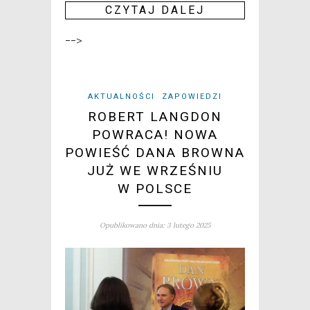
CZY­TAJ DALEJ
-->
AKTUALNOŚCI
ZAPOWIEDZI
ROBERT LANGDON
POWRACA! NOWA
POWIEŚĆ DANA BROWNA
JUŻ WE WRZEŚNIU
W POLSCE
Opublikowano dnia: 3 lutego 2025