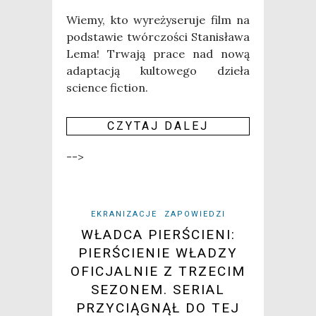
Wie­my, kto wyre­ży­se­ru­je film na
pod­sta­wie twór­czo­ści Sta­ni­sła­wa
Lema! Trwa­ją pra­ce nad nową
adap­ta­cją kul­to­we­go dzie­ła
scien­ce fiction.
CZY­TAJ DALEJ
-->
EKRANIZACJE
ZAPOWIEDZI
WŁADCA PIERŚCIENI:
PIERŚCIENIE WŁADZY
OFICJALNIE Z TRZECIM
SEZONEM. SERIAL
PRZYCIĄGNĄŁ DO TEJ