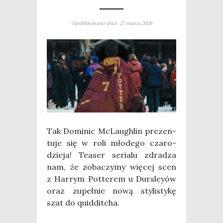
Opublikowano dnia: 27 marca 2026
Tak Domi­nic McLau­gh­lin pre­zen­
tu­je się w roli mło­de­go cza­ro­
dzie­ja! Teaser seria­lu zdra­dza
nam, że zoba­czy­my wię­cej scen
z Har­rym Pot­te­rem u Dur­sley­ów
oraz zupeł­nie nową sty­li­sty­kę
szat do quidditcha.