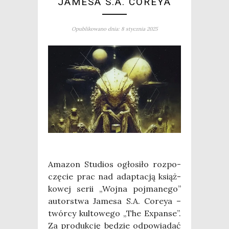
JAMESA S.A. COREYA
Opublikowano dnia: 8 stycznia 2025
Ama­zon Stu­dios ogło­si­ło roz­po­
czę­cie prac nad adap­ta­cją książ­
ko­wej serii „Woj­na poj­ma­ne­go”
autor­stwa Jame­sa S.A. Coreya –
twór­cy kul­to­we­go „The Expan­se”.
Za pro­duk­cję będzie odpo­wia­dać