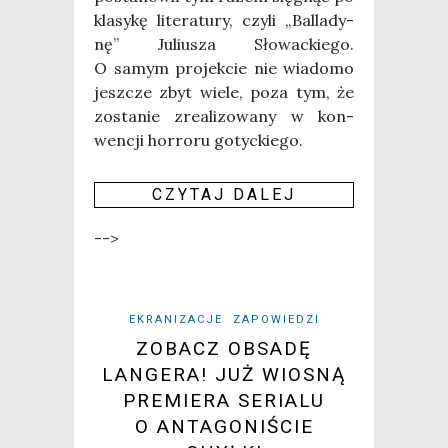
kla­sy­kę lite­ra­tu­ry, czy­li „Bal­la­dy­
nę” Juliu­sza Sło­wac­kie­go.
O samym pro­jek­cie nie wia­do­mo
jesz­cze zbyt wie­le, poza tym, że
zosta­nie zre­ali­zo­wa­ny w kon­
wen­cji hor­ro­ru gotyckiego.
CZY­TAJ DALEJ
-->
EKRANIZACJE
ZAPOWIEDZI
ZOBACZ OBSADĘ
LANGERA! JUŻ WIOSNĄ
PREMIERA SERIALU
O ANTAGONIŚCIE