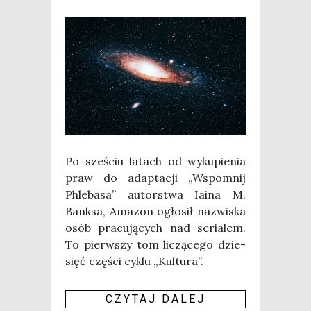
Po sze­ściu latach od wyku­pie­nia
praw do adap­ta­cji „Wspo­mnij
Phle­ba­sa” autor­stwa Iaina M.
Bank­sa, Ama­zon ogło­sił nazwi­ska
osób pra­cu­ją­cych nad seria­lem.
To pierw­szy tom liczą­ce­go dzie­
sięć czę­ści cyklu „Kul­tu­ra”.
CZY­TAJ DALEJ