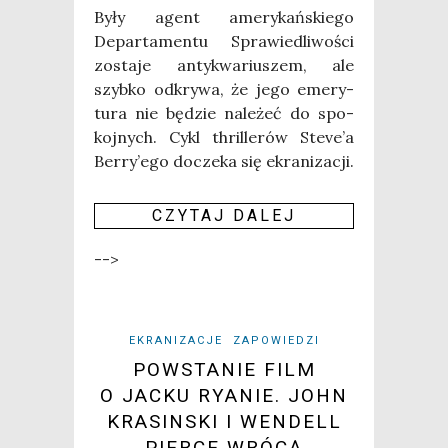
Były agent ame­ry­kań­skie­go
Depar­ta­men­tu Spra­wie­dli­wo­ści
zosta­je anty­kwa­riu­szem, ale
szyb­ko odkry­wa, że jego eme­ry­
tu­ra nie będzie nale­żeć do spo­
koj­nych. Cykl thril­le­rów Steve’a
Berry’ego docze­ka się ekra­ni­za­cji.
CZY­TAJ DALEJ
-->
EKRANIZACJE
ZAPOWIEDZI
POWSTANIE FILM
O JACKU RYANIE. JOHN
KRASINSKI I WENDELL
PIERCE WRÓCĄ