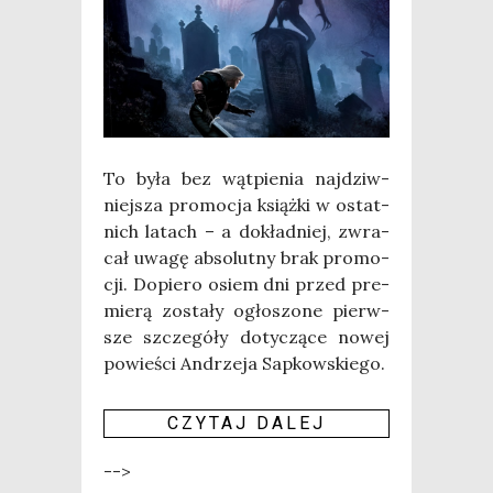
To była bez wąt­pie­nia naj­dziw­
niej­sza pro­mo­cja książ­ki w ostat­
nich latach – a dokład­niej, zwra­
cał uwa­gę abso­lut­ny brak pro­mo­
cji. Dopie­ro osiem dni przed pre­
mie­rą zosta­ły ogło­szo­ne pierw­
sze szcze­gó­ły doty­czą­ce nowej
powie­ści Andrze­ja Sap­kow­skie­go.
CZY­TAJ DALEJ
-->