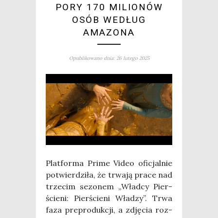
PORY 170 MILIONÓW
OSÓB WEDŁUG
AMAZONA
Opublikowano dnia: 26 lutego 2025
Plat­for­ma Pri­me Video ofi­cjal­nie
potwier­dzi­ła, że trwa­ją pra­ce nad
trze­cim sezo­nem „Wład­cy Pier­
ście­ni: Pier­ście­ni Wła­dzy”. Trwa
faza pre­pro­duk­cji, a zdję­cia roz­