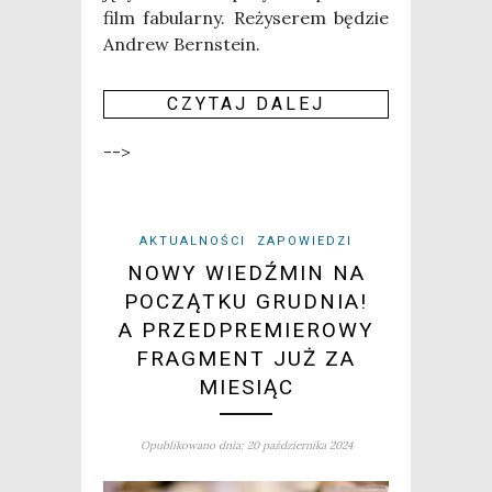
film fabu­lar­ny. Reży­se­rem będzie
Andrew Bern­ste­in.
CZY­TAJ DALEJ
-->
AKTUALNOŚCI
ZAPOWIEDZI
NOWY WIEDŹMIN NA
POCZĄTKU GRUDNIA!
A PRZEDPREMIEROWY
FRAGMENT JUŻ ZA
MIESIĄC
Opublikowano dnia: 20 października 2024