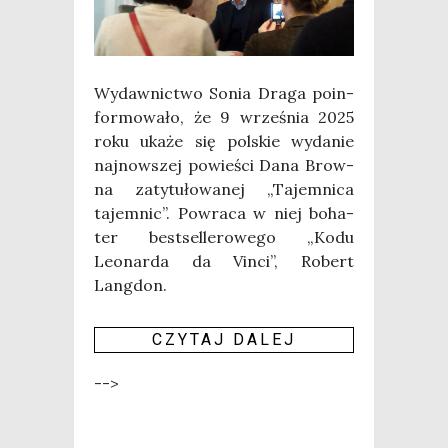
Wydaw­nic­two Sonia Dra­ga poin­
for­mo­wa­ło, że 9 wrze­śnia 2025
roku uka­że się pol­skie wyda­nie
naj­now­szej powie­ści Dana Brow­
na zaty­tu­ło­wa­nej „Tajem­ni­ca
tajem­nic”. Powra­ca w niej boha­
ter best­sel­le­ro­we­go „Kodu
Leonar­da da Vin­ci”, Robert
Langdon.
CZY­TAJ DALEJ
-->