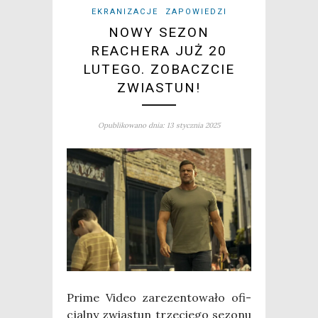
EKRANIZACJE
ZAPOWIEDZI
NOWY SEZON
REACHERA JUŻ 20
LUTEGO. ZOBACZCIE
ZWIASTUN!
Opublikowano dnia: 13 stycznia 2025
Pri­me Video zare­zen­to­wa­ło ofi­
cjal­ny zwia­stun trze­cie­go sezo­nu