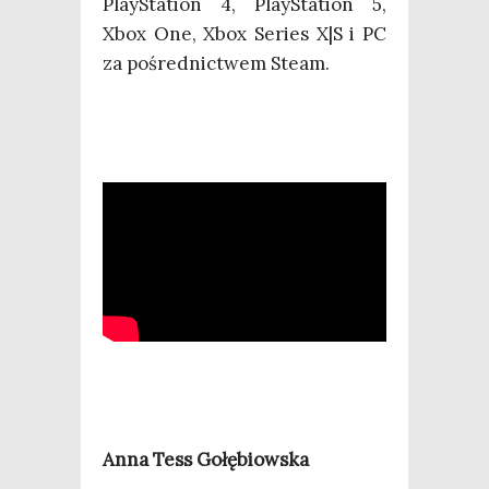
Play­Sta­tion 4, Play­Sta­tion 5,
Xbox One, Xbox Series X|S i PC
za pośred­nic­twem Steam.
Anna Tess Gołębiowska