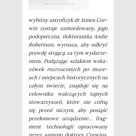
wybit­ny astro­fi­zyk dr James Cor­
win zosta­je zamor­do­wa­ny, jego
pod­opiecz­na, dok­to­rant­ka Andie
Robert­son, wyru­sza, aby odkryć
praw­dę sto­ją­cą za tym wyda­rze­
niem. Podą­ża­jąc szla­kiem wska­
zó­wek roz­rzu­co­nych po muze­
ach i miej­scach histo­rycz­nych na
całym świe­cie, znaj­du­je się na
celow­ni­ku wal­czą­cych taj­nych
sto­wa­rzy­szeń, któ­re nie cof­ną
się przed niczym, aby posiąść
prze­ło­mo­we urzą­dze­nie… frag­
ment tech­no­lo­gii opra­co­wa­ny
przez same­go dok­to­ra Cor­wi­na,