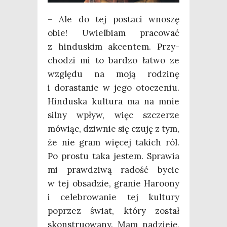
– Ale do tej posta­ci wno­szę
obie! Uwiel­biam pra­co­wać
z hin­du­skim akcen­tem. Przy­
cho­dzi mi to bar­dzo łatwo ze
wzglę­du na moją rodzi­nę
i dora­sta­nie w jego oto­cze­niu.
Hin­du­ska kul­tu­ra ma na mnie
sil­ny wpływ, więc szcze­rze
mówiąc, dziw­nie się czu­ję z tym,
że nie gram wię­cej takich ról.
Po pro­stu taka jestem. Spra­wia
mi praw­dzi­wą radość bycie
w tej obsa­dzie, gra­nie Haro­ony
i cele­bro­wa­nie tej kul­tu­ry
poprzez świat, któ­ry został
skon­stru­owa­ny. Mam nadzie­ję,