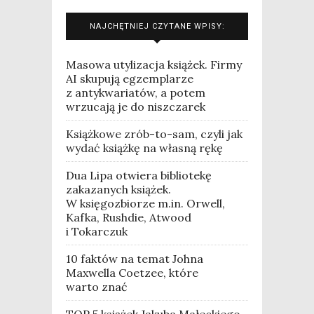
NAJCHĘTNIEJ CZYTANE WPISY:
Masowa utylizacja książek. Firmy
AI skupują egzemplarze
z antykwariatów, a potem
wrzucają je do niszczarek
Książkowe zrób-to-sam, czyli jak
wydać książkę na własną rękę
Dua Lipa otwiera bibliotekę
zakazanych książek.
W księgozbiorze m.in. Orwell,
Kafka, Rushdie, Atwood
i Tokarczuk
10 faktów na temat Johna
Maxwella Coetzee, które
warto znać
TOP 5 książek Jakuba Małeckiego