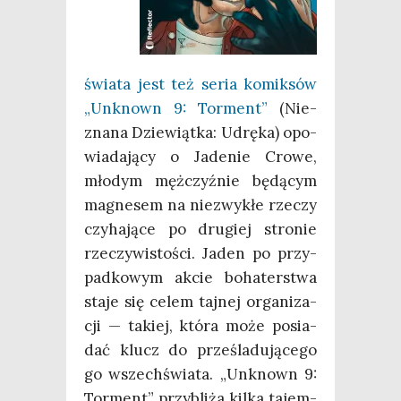
świa­ta jest też seria komik­sów
„Unk­nown 9: Tor­ment”
(Nie­
zna­na Dzie­wiąt­ka: Udrę­ka) opo­
wia­da­ją­cy o Jade­nie Cro­we,
mło­dym męż­czyź­nie będą­cym
magne­sem na nie­zwy­kłe rze­czy
czy­ha­ją­ce po dru­giej stro­nie
rze­czy­wi­sto­ści. Jaden po przy­
pad­ko­wym akcie boha­ter­stwa
sta­je się celem taj­nej orga­ni­za­
cji — takiej, któ­ra może posia­
dać klucz do prze­śla­du­ją­ce­go
go wszech­świa­ta. „Unk­nown 9:
Tor­ment” przy­bli­ża kil­ka tajem­