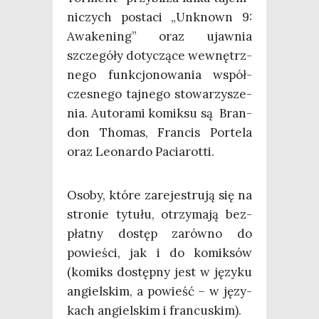
ni­czych posta­ci „Unk­nown 9:
Awa­ke­ning” oraz ujaw­nia
szcze­gó­ły doty­czą­ce wewnętrz­
ne­go funk­cjo­no­wa­nia współ­
cze­sne­go taj­ne­go sto­wa­rzy­sze­
nia. Auto­ra­mi komik­su są Bran­
don Tho­mas, Fran­cis Por­te­la
oraz Leonar­do Paciarotti.
Oso­by, któ­re zare­je­stru­ją się na
stro­nie tytu­łu, otrzy­ma­ją bez­
płat­ny dostęp zarów­no do
powie­ści, jak i do komik­sów
(komiks dostęp­ny jest w języ­ku
angiel­skim, a powieść – w języ­
kach angiel­skim i francuskim).