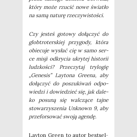
któ­ry może rzu­cić nowe świa­tło
na samą natu­rę rzeczywistości.
Czy jesteś goto­wy dołą­czyć do
glob­tro­ter­skiej przy­go­dy, któ­ra
obie­cu­je wysłać cię w samo ser­
ce misji odkry­cia ukry­tej histo­rii
ludz­ko­ści? Prze­czy­taj try­lo­gię
„Gene­sis” Lay­to­na Gre­ena, aby
dołą­czyć do poszu­ki­wań odpo­
wie­dzi i dowie­dzieć się, jak dale­
ko posu­ną się wal­czą­ce taj­ne
sto­wa­rzy­sze­nia Unk­nown 9, aby
prze­for­so­wać swo­ją agendę.
Lay­ton Gre­en to autor best­sel­