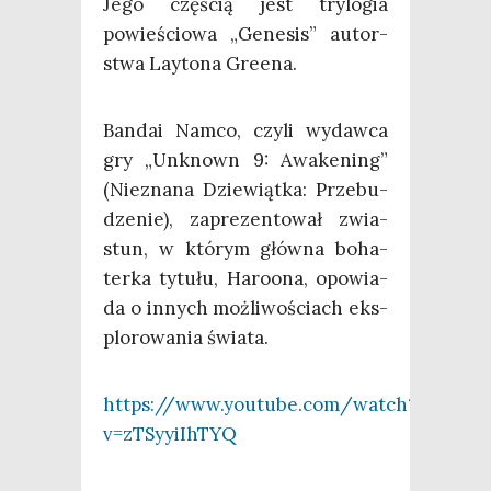
Jego czę­ścią jest try­lo­gia
powie­ścio­wa „Gene­sis” autor­
stwa Lay­to­na Greena.
Ban­dai Namco, czy­li wydaw­ca
gry „Unk­nown 9: Awa­ke­ning”
(Nie­zna­na Dzie­wiąt­ka: Prze­bu­
dze­nie), zapre­zen­to­wał zwia­
stun, w któ­rym głów­na boha­
ter­ka tytu­łu, Haro­ona, opo­wia­
da o innych moż­li­wo­ściach eks­
plo­ro­wa­nia świata.
https://www.youtube.com/watch?
v=zTSyyiIhTYQ