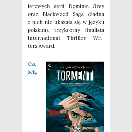
le­ro­wych serii Domi­nic Grey
oraz Blac­kwo­od Saga (żad­na
z nich nie uka­za­ła się w języ­ku
pol­skim), trzy­krot­ny fina­li­sta
Inter­na­tio­nal Thril­ler Wri­
ters Award.
Czę­
ścią