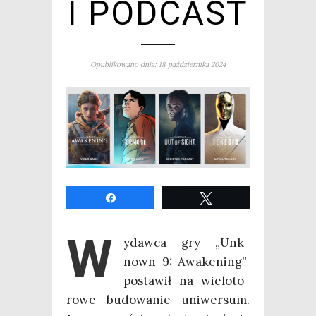
I PODCAST
Opublikowano dnia: 18 października 2024
Udo­stęp­nij
Twe­etuj
W
ydaw­ca gry „Unk­
nown 9: Awa­ke­ning”
posta­wił na wie­lo­to­
ro­we budo­wa­nie uni­wer­sum.