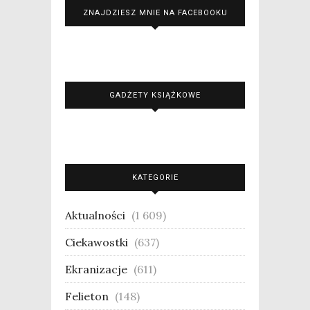
ZNAJDZIESZ MNIE NA FACEBOOKU
GADŻETY KSIĄŻKOWE
KATEGORIE
Aktualności
(1 609)
Ciekawostki
(637)
Ekranizacje
(611)
Felieton
(148)