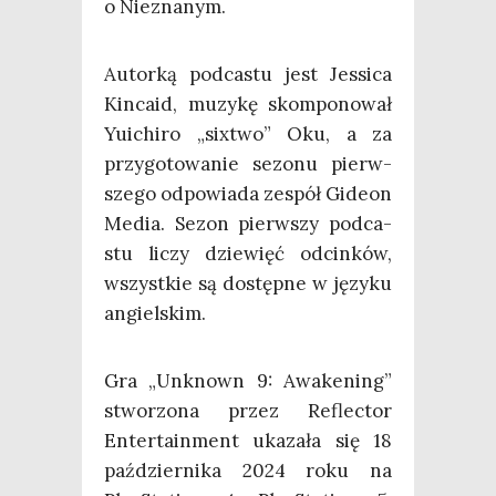
o Nieznanym.
Autor­ką pod­ca­stu jest Jes­si­ca
Kin­ca­id, muzy­kę skom­po­no­wał
Yuichi­ro „sixtwo” Oku, a za
przy­go­to­wa­nie sezo­nu pierw­
sze­go odpo­wia­da zespół Gide­on
Media. Sezon pierw­szy pod­ca­
stu liczy dzie­więć odcin­ków,
wszyst­kie są dostęp­ne w języ­ku
angielskim.
Gra „Unk­nown 9: Awa­ke­ning”
stwo­rzo­na przez Reflec­tor
Enter­ta­in­ment uka­za­ła się 18
paź­dzier­ni­ka 2024 roku na