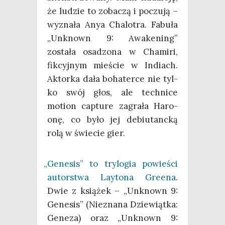
że ludzie to zoba­czą i poczu­ją –
wyzna­ła Anya Cha­lo­tra. Fabu­ła
„Unk­nown 9: Awa­ke­ning”
zosta­ła osa­dzo­na w Cha­mi­ri,
fik­cyj­nym mie­ście w Indiach.
Aktor­ka dała boha­ter­ce nie tyl­
ko swój głos, ale tech­ni­ce
motion cap­tu­re zagra­ła Haro­
onę, co było jej debiu­tanc­ką
rolą w świe­cie gier.
„
Gene­sis” to try­lo­gia powie­ści
autor­stwa Lay­to­na Gre­ena
.
Dwie z ksią­żek – „Unk­nown 9:
Gene­sis” (Nie­zna­na Dzie­wiąt­ka:
Gene­za) oraz „Unk­nown 9: