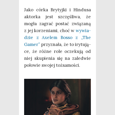
Jako cór­ka Bry­tyj­ki i Hin­du­sa
aktor­ka jest szczę­śli­wa, że
mogła zagrać postać zwią­za­ną
z jej korze­nia­mi, choć w
wywia­
dzie z Axe­lem Bos­so z „The
Gamer”
przy­zna­ła, że to iry­tu­ją­
ce, że róż­ne role ocze­ku­ją od
niej sku­pie­nia się na zale­d­wie
poło­wie swo­jej tożsamości.