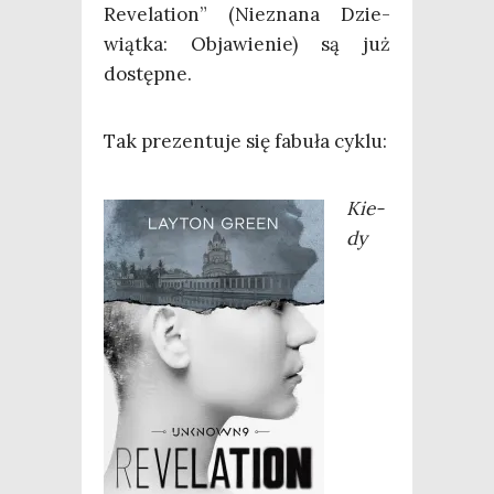
Reve­la­tion” (Nie­zna­na Dzie­
wiąt­ka: Obja­wie­nie) są już
dostępne.
Tak pre­zen­tu­je się fabu­ła cyklu:
Kie­
dy