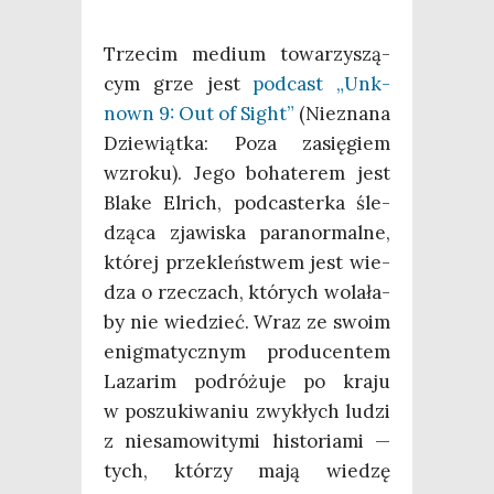
Trze­cim medium towa­rzy­szą­
cym grze jest
pod­cast „Unk­
nown 9: Out of Sight”
(Nie­zna­na
Dzie­wiąt­ka: Poza zasię­giem
wzro­ku). Jego boha­te­rem jest
Bla­ke Elrich, pod­ca­ster­ka śle­
dzą­ca zja­wi­ska para­nor­mal­ne,
któ­rej prze­kleń­stwem jest wie­
dza o rze­czach, któ­rych wola­ła­
by nie wie­dzieć. Wraz ze swo­im
enig­ma­tycz­nym pro­du­cen­tem
Laza­rim podró­żu­je po kra­ju
w poszu­ki­wa­niu zwy­kłych ludzi
z nie­sa­mo­wi­ty­mi histo­ria­mi —
tych, któ­rzy mają wie­dzę