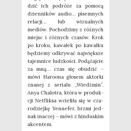
dzić ich podró­że za pomo­cą
dzien­ni­ków audio… pisem­nych
rela­cji… lub wizu­al­nych
mediów. Pocho­dzi­my z róż­nych
miejsc i róż­nych cza­sów. Krok
po kro­ku, kawa­łek po kawał­ku
będzie­my odkry­wać naj­więk­sze
tajem­ni­ce ludz­ko­ści. Podą­żaj­cie
za mną… czas się obu­dzić –
mówi Haro­ona gło­sem aktor­ki
zna­nej z seria­lu „Wiedź­min”.
Anya Cha­lo­tra, któ­ra w pro­duk­
cji Net­flik­sa wcie­li­ła się w cza­
ro­dziej­kę Yen­ne­fer, brzmi jed­
nak ina­czej – mówi z hin­du­skim
akcentem.