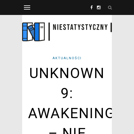
AKTUALNOŚCI
UNKNOWN
9:
AWAKENING
– NIE