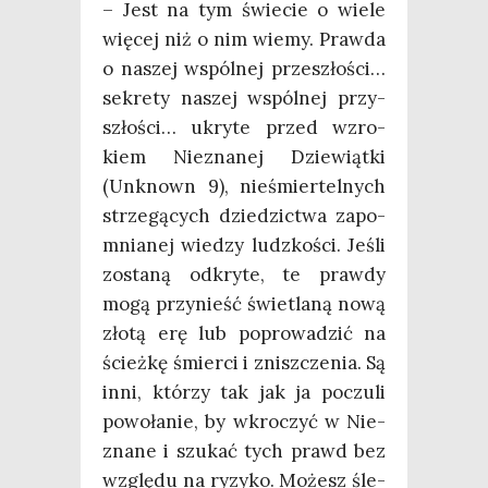
– Jest na tym świe­cie o wie­le
wię­cej niż o nim wie­my. Praw­da
o naszej wspól­nej prze­szło­ści…
sekre­ty naszej wspól­nej przy­
szło­ści… ukry­te przed wzro­
kiem Nie­zna­nej Dzie­wiąt­ki
(Unk­nown 9), nie­śmier­tel­nych
strze­gą­cych dzie­dzic­twa zapo­
mnia­nej wie­dzy ludz­ko­ści. Jeśli
zosta­ną odkry­te, te praw­dy
mogą przy­nieść świe­tla­ną nową
zło­tą erę lub popro­wa­dzić na
ścież­kę śmier­ci i znisz­cze­nia. Są
inni, któ­rzy tak jak ja poczu­li
powo­ła­nie, by wkro­czyć w Nie­
zna­ne i szu­kać tych prawd bez
wzglę­du na ryzy­ko. Możesz śle­