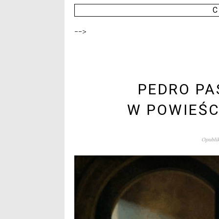
C
-->
PEDRO PA
W POWIEŚC
Opublik