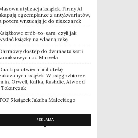
Masowa utylizacja książek. Firmy AI
skupują egzemplarze z antykwariatów,
a potem wrzucają je do niszczarek
Książkowe zrób-to-sam, czyli jak
wydać książkę na własną rękę
Darmowy dostęp do dwunastu serii
komiksowych od Marvela
Dua Lipa otwiera bibliotekę
zakazanych książek. W księgozbiorze
m.in. Orwell, Kafka, Rushdie, Atwood
i Tokarczuk
TOP 5 książek Jakuba Małeckiego
REKLAMA