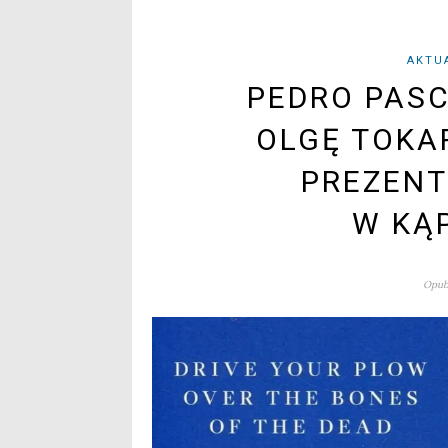
AKTU
PEDRO PAS
OLGĘ TOKA
PREZENT
W KĄ
Opubl