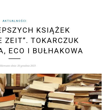
AKTUALNOŚCI
EPSZYCH KSIĄŻEK
E ZEIT”. TOKARCZUK
A, ECO I BUŁHAKOWA
ikowano dnia: 20 grudnia 2023