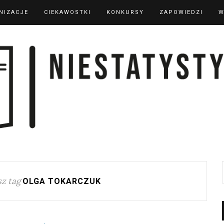
NIZACJE
CIEKAWOSTKI
KONKURSY
ZAPOWIEDZI
W
z tag
OLGA TOKARCZUK