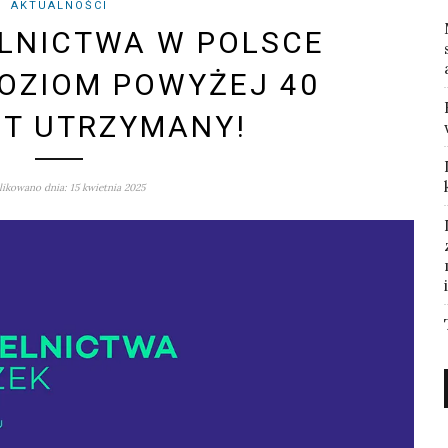
AKTUALNOŚCI
LNICTWA W POLSCE
POZIOM POWYŻEJ 40
T UTRZYMANY!
ikowano dnia: 15 kwietnia 2025