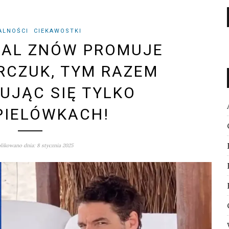
ALNOŚCI
CIEKAWOSTKI
CAL ZNÓW PROMUJE
RCZUK, TYM RAZEM
UJĄC SIĘ TYLKO
PIELÓWKACH!
ikowano dnia: 8 stycznia 2025