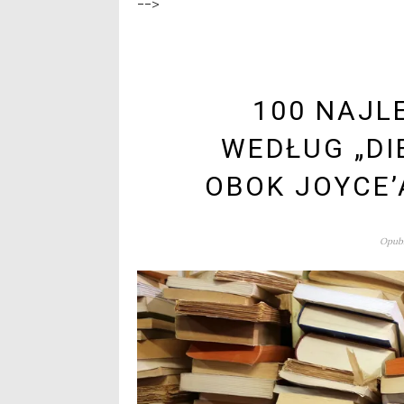
-->
100 NAJL
WEDŁUG „DI
OBOK JOYCE’
Opubl