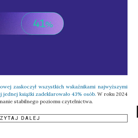
o­wej zasko­czył wszyst­kich wskaź­ni­ka­mi naj­wyż­szy­mi
ej jed­nej książ­ki zade­kla­ro­wa­ło 43% osób.
W roku 2024
­nie sta­bil­ne­go pozio­mu czy­tel­nic­twa.
ZY­TAJ DALEJ