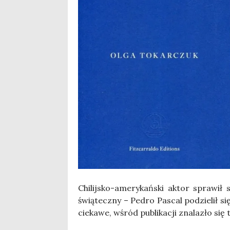
Chi­lij­sko-ame­ry­kań­ski aktor spra­wił
świą­tecz­ny – Pedro Pas­cal podzie­lił si
cie­ka­we, wśród publi­ka­cji zna­la­zło się 