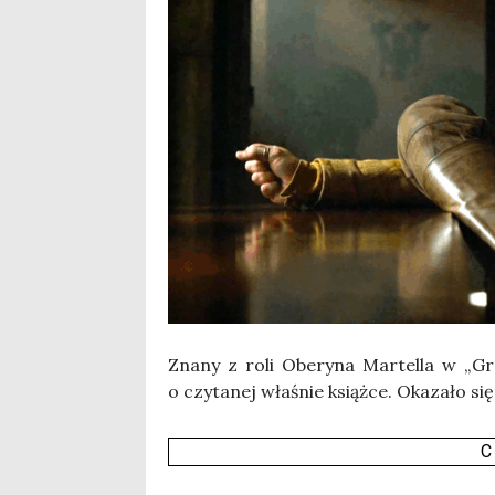
Zna­ny z roli Obe­ry­na Mar­tel­la w „
o czy­ta­nej wła­śnie książ­ce. Oka­za­ło si
C