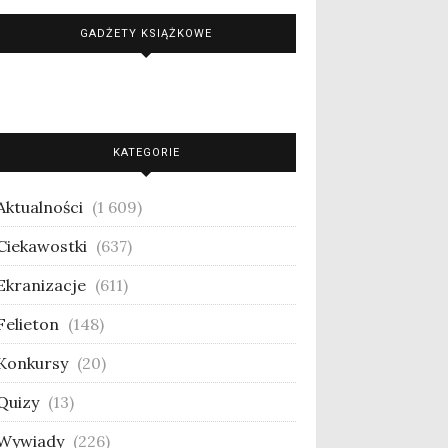
GADŻETY KSIĄŻKOWE
KATEGORIE
Aktualności
(1 609)
Ciekawostki
(637)
Ekranizacje
(611)
Felieton
(148)
Konkursy
(20)
Quizy
(13)
Wywiady
(226)