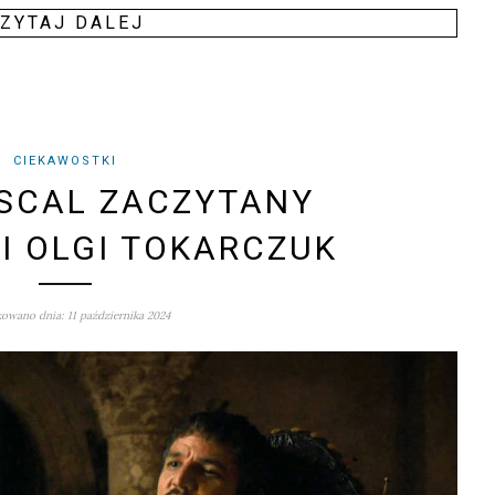
ZY­TAJ DALEJ
CIEKAWOSTKI
SCAL ZACZYTANY
I OLGI TOKARCZUK
owano dnia: 11 października 2024