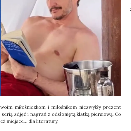
 swo­im miło­śnicz­kom i miło­śni­kom nie­zwy­kły pre­zent
ę serią zdjęć i nagrań z odsło­nię­tą klat­ką pier­sio­wą. Co
też miej­sce… dla lite­ra­tu­ry.