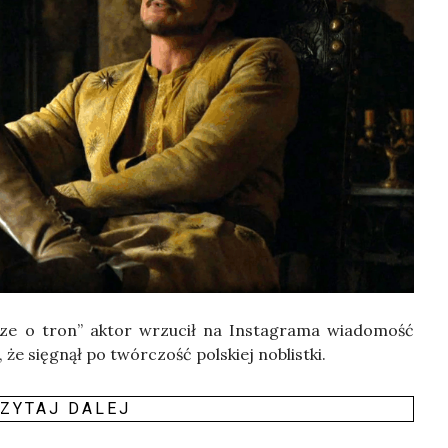
Grze o tron” aktor wrzu­cił na Insta­gra­ma wia­do­mość
ę, że się­gnął po twór­czość pol­skiej noblistki.
ZY­TAJ DALEJ