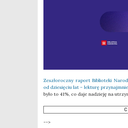
Zeszło­rocz­ny raport Biblio­te­ki Naro­d
od dzie­się­ciu lat – lek­tu­rę przy­naj­mni
było to 41%, co daje nadzie­ję na utrzy­ma
C
-->