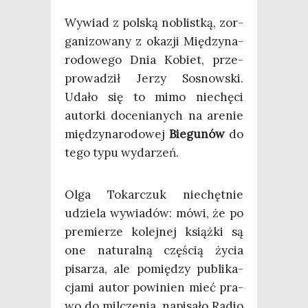
Wywiad z pol­ską noblist­ką, zor­
ga­ni­zo­wa­ny z oka­zji Mię­dzy­na­
ro­do­we­go Dnia Kobiet, prze­
pro­wa­dził Jerzy Sosnow­ski.
Uda­ło się to mimo nie­chę­ci
autor­ki doce­nia­nych na are­nie
mię­dzy­na­ro­do­wej
Bie­gu­nów
do
tego typu wydarzeń.
Olga Tokar­czuk nie­chęt­nie
udzie­la wywia­dów: mówi, że po
pre­mie­rze kolej­nej książ­ki są
one natu­ral­ną czę­ścią życia
pisa­rza, ale pomię­dzy publi­ka­
cja­mi autor powi­nien mieć pra­
wo do mil­cze­nia, napi­sa­ło Radio