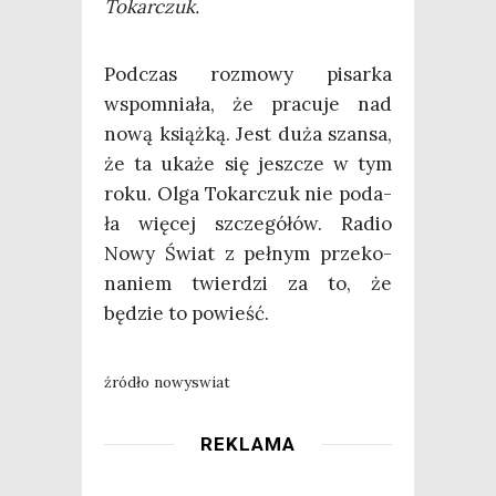
Tokarczuk.
Pod­czas roz­mo­wy pisar­ka
wspo­mnia­ła, że pra­cu­je nad
nową książ­ką. Jest duża szan­sa,
że ta uka­że się jesz­cze w tym
roku. Olga Tokar­czuk nie poda­
ła wię­cej szcze­gó­łów. Radio
Nowy Świat z peł­nym prze­ko­
na­niem twier­dzi za to, że
będzie to powieść.
źró­dło nowyswiat
REKLAMA