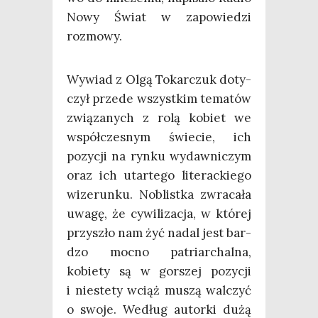
Nowy Świat w zapo­wie­dzi
rozmowy.
Wywiad z Olgą Tokar­czuk doty­
czył przede wszyst­kim tema­tów
zwią­za­nych z rolą kobiet we
współ­cze­snym świe­cie, ich
pozy­cji na ryn­ku wydaw­ni­czym
oraz ich utar­te­go lite­rac­kie­go
wize­run­ku. Noblist­ka zwra­ca­ła
uwa­gę, że cywi­li­za­cja, w któ­rej
przy­szło nam żyć nadal jest bar­
dzo moc­no patriar­chal­na,
kobie­ty są w gor­szej pozy­cji
i nie­ste­ty wciąż muszą wal­czyć
o swo­je. Według autor­ki dużą