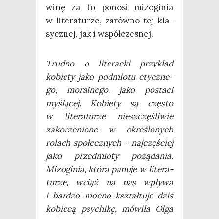
winę za to pono­si mizo­gi­nia
w lite­ra­tu­rze, zarów­no tej kla­
sycz­nej, jak i współczesnej.
Trud­no o lite­rac­ki przy­kład
kobie­ty jako pod­mio­tu etycz­ne­
go, moral­ne­go, jako posta­ci
myślą­cej. Kobie­ty są czę­sto
w lite­ra­tu­rze nie­szczę­śli­wie
zako­rze­nio­ne w okre­ślo­nych
rolach spo­łecz­nych – naj­czę­ściej
jako przed­mio­ty pożą­da­nia.
Mizo­gi­nia, któ­ra panu­je w lite­ra­
tu­rze, wciąż na nas wpły­wa
i bar­dzo moc­no kształ­tu­je dziś
kobie­cą psy­chi­kę, mówi­ła Olga