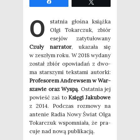
Udo­stęp­nij
Twe­etuj
O
stat­nia gło­śna książ­ka
Olgi Tokar­czuk, zbiór
ese­jów zaty­tu­ło­wa­ny
Czu­ły nar­ra­tor
, uka­za­ła się
w zeszłym roku. W 2018 wyda­ny
został zbiór opo­wia­dań z dwo­
ma star­szy­mi tek­sta­mi autor­ki:
Pro­fe­so­rem Andrew­sem w War­
sza­wie oraz Wyspą
. Ostat­nia jej
powieść zaś to
Księ­gi Jaku­bo­we
z 2014. Pod­czas roz­mo­wy na
ante­nie Radia Nowy Świat Olga
Tokar­czuk wspo­mnia­ła, że pra­
cu­je nad nową publikacją.