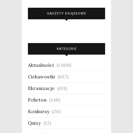
GADŻETY KSIĄŻKOWE
KATEGORIE
Aktualności
(1 609)
Ciekawostki
(637)
Ekranizacje
(611)
Felieton
(148)
Konkursy
(20)
Quizy
(13)