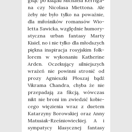
gnąć po książ­ki Micha­ela Ker­ri­ga­
na czy Nico­la­sa Miet­to­na. Ale
żeby nie było tyl­ko na poważ­nie,
dla miło­śni­ków roman­sów Wio­
let­ta Sawic­ka, względ­nie humo­ry­
stycz­na urban fan­ta­sy Mar­ty
Kisiel, no i nie tyl­ko dla młod­szych
pięk­na inspi­ra­cja rosyj­skim folk­
lo­rem w wyko­na­niu Kathe­ri­ne
Arden. Ocze­ku­ją­cy sil­niej­szych
wra­żeń nie powin­ni stro­nić od
pro­zy Agniesz­ki Pło­szaj bądź
Vikra­ma Chan­dra, chy­ba że nie
prze­pa­da­ją za fik­cją, wów­czas
nikt nie bro­ni im zwie­dzić kobie­
ce­go wię­zie­nia wraz z duetem
Kata­rzy­ny Borow­skiej oraz Anny
Matu­siak-Rze­śnio­wiec­kiej. A i
sym­pa­ty­cy kla­sycz­nej fan­ta­sy