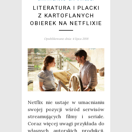
LITERATURA I PLACKI
Z KARTOFLANYCH
OBIEREK NA NETFLIXIE
Opublikowano dnia: 4 lipca 2018
Net­flix nie usta­je w umac­nia­niu
swo­jej pozy­cji wśród ser­wi­sów
stre­amu­ją­cych fil­my i seria­le.
Coraz wię­cej uwa­gi przy­kła­da do
wła­snych autor­skich pro­duk­cji.