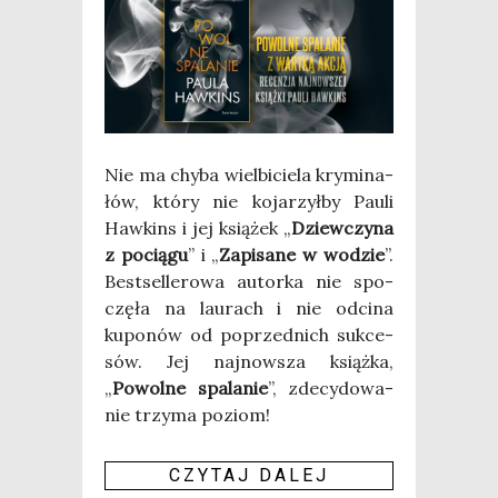
Nie ma chy­ba wiel­bi­cie­la kry­mi­na­
łów, któ­ry nie koja­rzył­by Pau­li
Haw­kins i jej ksią­żek „
Dziew­czy­na
z pocią­gu
” i „
Zapi­sa­ne w wodzie
”.
Best­sel­le­ro­wa autor­ka nie spo­
czę­ła na lau­rach i nie odci­na
kupo­nów od poprzed­nich suk­ce­
sów. Jej naj­now­sza książ­ka,
„
Powol­ne spa­la­nie
”, zde­cy­do­wa­
nie trzy­ma poziom!
CZY­TAJ DALEJ