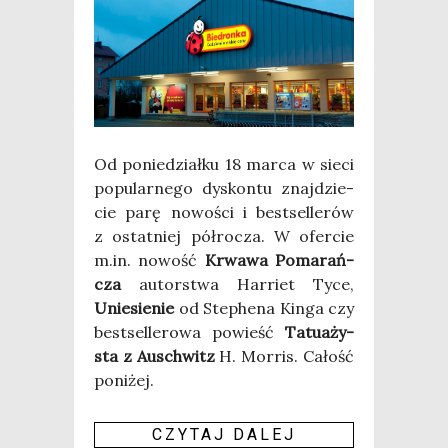
Od ponie­dział­ku 18 mar­ca w sie­ci
popu­lar­ne­go dys­kon­tu znaj­dzie­
cie parę nowo­ści i best­sel­le­rów
z ostat­niej pół­ro­cza. W ofer­cie
m.in. nowość
Krwa­wa Poma­rań­
cza
autor­stwa Har­riet Tyce,
Unie­sie­nie
od Ste­phe­na Kin­ga czy
best­sel­le­ro­wa powieść
Tatu­aży­
sta z Auschwitz
H. Mor­ris. Całość
poni­żej.
CZY­TAJ DALEJ