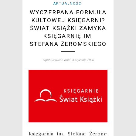
AKTUALNOŚCI
WYCZERPANA FORMUŁA
KULTOWEJ KSIĘGARNI?
ŚWIAT KSIĄŻKI ZAMYKA
KSIĘGARNIĘ IM.
STEFANA ŻEROMSKIEGO
Opublikowano dnia: 3 stycznia 2020
Księ­gar­nia im. Ste­fa­na Żerom­