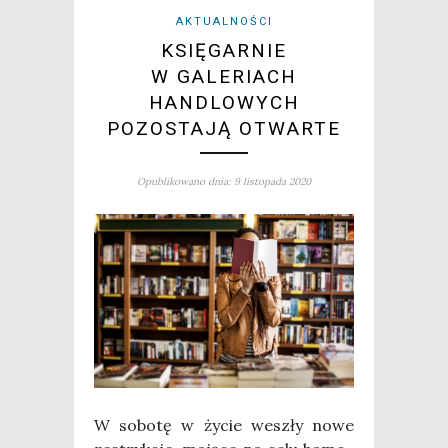
AKTUALNOŚCI
KSIĘGARNIE
W GALERIACH
HANDLOWYCH
POZOSTAJĄ OTWARTE
Opublikowano dnia: 9 listopada 2020
W sobo­tę w życie weszły nowe