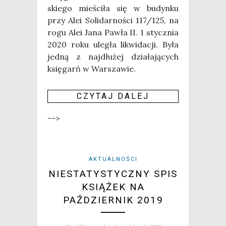
skie­go mie­ści­ła się w budyn­ku
przy Alei Soli­dar­no­ści 117/125, na
rogu Alei Jana Paw­ła II. 1 stycz­nia
2020 roku ule­gła likwi­da­cji. Była
jed­ną z naj­dłu­żej dzia­ła­ją­cych
księ­garń w War­sza­wie.
CZY­TAJ DALEJ
-->
AKTUALNOŚCI
NIESTATYSTYCZNY SPIS
KSIĄŻEK NA
PAŹDZIERNIK 2019