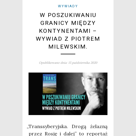
WYWIADY
W POSZUKIWANIU
GRANICY MIĘDZY
KONTYNENTAMI –
WYWIAD Z PIOTREM
MILEWSKIM.
Opublikowano dnia: 15 października 2020
„
Trans­sy­be­ryj­ska. Dro­gą żela­zną
przez Rosję i dalej” to repor­taż