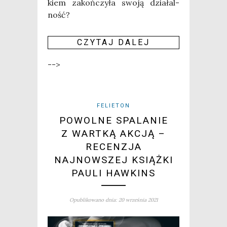
kiem zakoń­czy­ła swo­ją dzia­łal­
ność?
CZY­TAJ DALEJ
-->
FELIETON
POWOLNE SPALANIE
Z WARTKĄ AKCJĄ –
RECENZJA
NAJNOWSZEJ KSIĄŻKI
PAULI HAWKINS
Opublikowano dnia: 20 września 2021