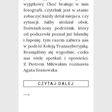
wyjąt­ko­wy. Choć bra­ku­je w nim
foto­gra­fii, czy­tel­nik jest w sta­nie
zoba­czyć każ­dy detal miej­sca, czy
sytu­acji. Jak­by sie­dział obok.
Doświad­czo­ny podróż­nik, któ­ry
od pod­szew­ki poznał już Islan­dię
i Japo­nię, tym razem zabie­ra nas
w podróż Kole­ją Trans­sy­be­ryj­ską.
Roz­siądź­my się wygod­nie, cze­ka
nas wie­le spo­tkań i opo­wie­ści.
Z Pio­trem Milew­skim roz­ma­wia
Aga­ta Sosnow­ska.
CZY­TAJ DALEJ
-->