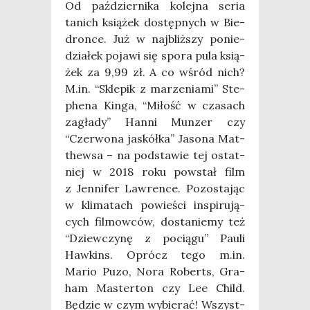
Od paź­dzier­ni­ka kolej­na seria
tanich ksią­żek dostęp­nych w Bie­
dron­ce. Już w naj­bliż­szy ponie­
dzia­łek poja­wi się spo­ra pula ksią­
żek za 9,99 zł. A co wśród nich?
M.in. “Skle­pik z marze­nia­mi” Ste­
phe­na Kin­ga, “Miłość w cza­sach
zagła­dy” Han­ni Mun­zer czy
“Czer­wo­na jaskół­ka” Jaso­na Mat­
thew­sa – na pod­sta­wie tej ostat­
niej w 2018 roku powstał film
z Jen­ni­fer Law­ren­ce. Pozo­sta­jąc
w kli­ma­tach powie­ści inspi­ru­ją­
cych fil­mow­ców, dosta­nie­my też
“Dziew­czy­nę z pocią­gu” Pau­li
Haw­kins. Oprócz tego m.in.
Mario Puzo, Nora Roberts, Gra­
ham Master­ton czy Lee Child.
Będzie w czym wybie­rać! Wszyst­