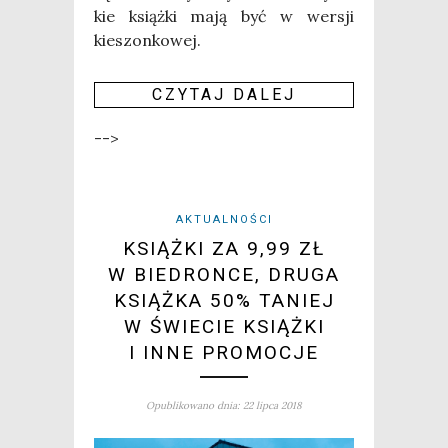
kie książ­ki mają być w wer­sji
kieszonkowej.
CZY­TAJ DALEJ
-->
AKTUALNOŚCI
KSIĄŻKI ZA 9,99 ZŁ
W BIEDRONCE, DRUGA
KSIĄŻKA 50% TANIEJ
W ŚWIECIE KSIĄŻKI
I INNE PROMOCJE
Opublikowano dnia: 22 lipca 2018