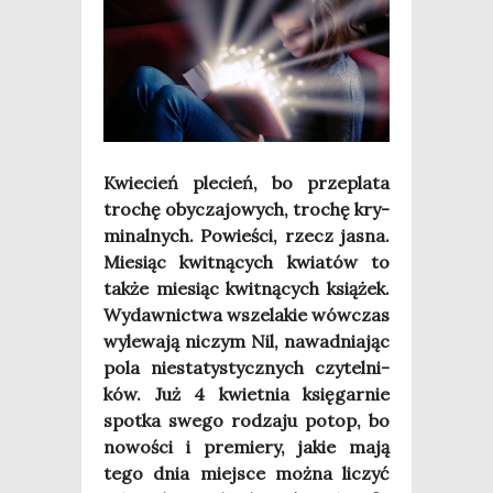
Kwie­cień ple­cień, bo prze­pla­ta
tro­chę oby­cza­jo­wych, tro­chę kry­
mi­nal­nych. Powie­ści, rzecz jasna.
Mie­siąc kwit­ną­cych kwia­tów to
tak­że mie­siąc kwit­ną­cych ksią­żek.
Wydaw­nic­twa wsze­la­kie wów­czas
wyle­wa­ją niczym Nil, nawad­nia­jąc
pola nie­sta­ty­stycz­nych czy­tel­ni­
ków. Już 4 kwiet­nia księ­gar­nie
spo­tka swe­go rodza­ju potop, bo
nowo­ści i pre­mie­ry, jakie mają
tego dnia miej­sce moż­na liczyć