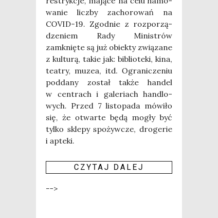
restryk­cje, mają­ce na celu hamo­
wa­nie licz­by zacho­ro­wań na
COVID-19. Zgod­nie z roz­po­rzą­
dze­niem Rady Mini­strów
zamknię­te są już obiek­ty zwią­za­ne
z kul­tu­rą, takie jak: biblio­te­ki, kina,
teatry, muzea, itd. Ogra­ni­cze­niu
pod­da­ny został tak­że han­del
w cen­trach i gale­riach han­dlo­
wych. Przed 7 listo­pa­da mówi­ło
się, że otwar­te będą mogły być
tyl­ko skle­py spo­żyw­cze, dro­ge­rie
i apte­ki.
CZY­TAJ DALEJ
-->