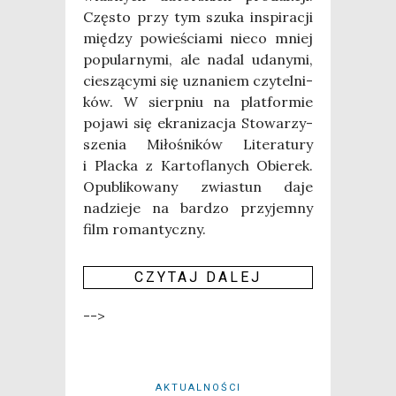
Czę­sto przy tym szu­ka inspi­ra­cji
mię­dzy powie­ścia­mi nie­co mniej
popu­lar­ny­mi, ale nadal uda­ny­mi,
cie­szą­cy­mi się uzna­niem czy­tel­ni­
ków. W sierp­niu na plat­for­mie
poja­wi się ekra­ni­za­cja Sto­wa­rzy­
sze­nia Miło­śni­ków Lite­ra­tu­ry
i Plac­ka z Kar­to­fla­nych Obie­rek.
Opu­bli­ko­wa­ny zwia­stun daje
nadzie­je na bar­dzo przy­jem­ny
film roman­tycz­ny.
CZY­TAJ DALEJ
-->
AKTUALNOŚCI