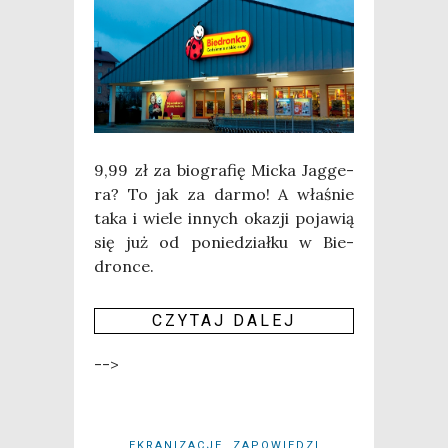
9,99 zł za bio­gra­fię Mic­ka Jag­ge­
ra? To jak za dar­mo! A wła­śnie
taka i wie­le innych oka­zji poja­wią
się już od ponie­dział­ku w Bie­
dron­ce.
CZY­TAJ DALEJ
-->
EKRANIZACJE
ZAPOWIEDZI