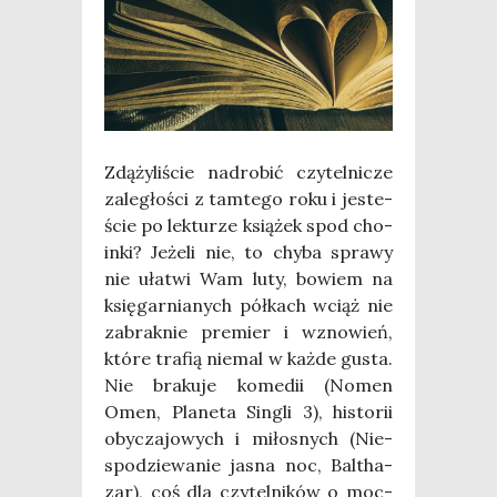
Zdą­ży­li­ście nad­ro­bić czy­tel­ni­cze
zale­gło­ści z tam­te­go roku i jeste­
ście po lek­tu­rze ksią­żek spod cho­
in­ki? Jeże­li nie, to chy­ba spra­wy
nie uła­twi Wam luty, bowiem na
księ­gar­nia­nych pół­kach wciąż nie
zabrak­nie pre­mier i wzno­wień,
któ­re tra­fią nie­mal w każ­de gusta.
Nie bra­ku­je kome­dii (Nomen
Omen, Pla­ne­ta Sin­gli 3), histo­rii
oby­cza­jo­wych i miło­snych (Nie­
spo­dzie­wa­nie jasna noc, Bal­tha­
zar), coś dla czy­tel­ni­ków o moc­