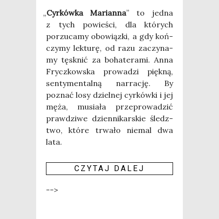
„
Cyr­ków­ka Marian­na
” to jed­na
z tych powie­ści, dla któ­rych
porzu­ca­my obo­wiąz­ki, a gdy koń­
czy­my lek­tu­rę, od razu zaczy­na­
my tęsk­nić za boha­te­ra­mi. Anna
Frycz­kow­ska pro­wa­dzi pięk­ną,
sen­ty­men­tal­ną nar­ra­cję. By
poznać losy dziel­nej cyr­ków­ki i jej
męża, musia­ła prze­pro­wa­dzić
praw­dzi­we dzien­ni­kar­skie śledz­
two, któ­re trwa­ło nie­mal dwa
lata.
CZY­TAJ DALEJ
-->