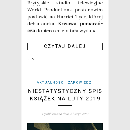
Bry­tyj­skie stu­dio tele­wi­zyj­ne
World Pro­duc­tions posta­no­wi­ło
posta­wić na Har­riet Tyce, któ­rej
debiu­tanc­ka
Krwa­wa poma­rań­
cza
dopie­ro co zosta­ła wyda­na.
CZY­TAJ DALEJ
-->
AKTUALNOŚCI
ZAPOWIEDZI
NIESTATYSTYCZNY SPIS
KSIĄŻEK NA LUTY 2019
Opublikowano dnia: 2 lutego 2019