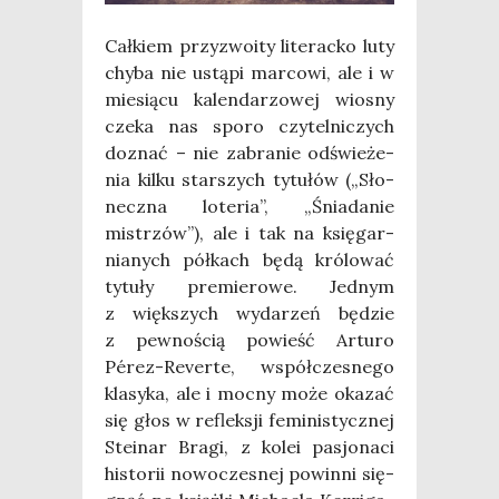
Cał­kiem przy­zwo­ity lite­rac­ko luty
chy­ba nie ustą­pi mar­co­wi, ale i w
mie­sią­cu kalen­da­rzo­wej wio­sny
cze­ka nas spo­ro czy­tel­ni­czych
doznać – nie zabra­nie odświe­że­
nia kil­ku star­szych tytu­łów („Sło­
necz­na lote­ria”, „Śnia­da­nie
mistrzów”), ale i tak na księ­gar­
nia­nych pół­kach będą kró­lo­wać
tytu­ły pre­mie­ro­we. Jed­nym
z więk­szych wyda­rzeń będzie
z pew­no­ścią powieść Artu­ro
Pérez-Rever­te, współ­cze­sne­go
kla­sy­ka, ale i moc­ny może oka­zać
się głos w reflek­sji femi­ni­stycz­nej
Ste­inar Bra­gi, z kolei pasjo­na­ci
histo­rii nowo­cze­snej powin­ni się­