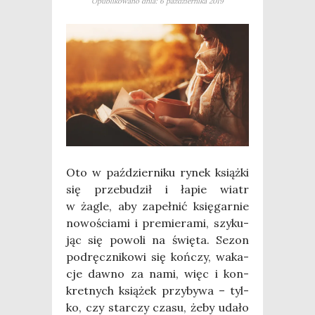
Opublikowano dnia: 6 października 2019
Oto w paź­dzier­ni­ku rynek książ­ki
się prze­bu­dził i łapie wiatr
w żagle, aby zapeł­nić księ­gar­nie
nowo­ścia­mi i pre­mie­ra­mi, szy­ku­
jąc się powo­li na świę­ta. Sezon
pod­ręcz­ni­ko­wi się koń­czy, waka­
cje daw­no za nami, więc i kon­
kret­nych ksią­żek przy­by­wa – tyl­
ko, czy star­czy cza­su, żeby uda­ło