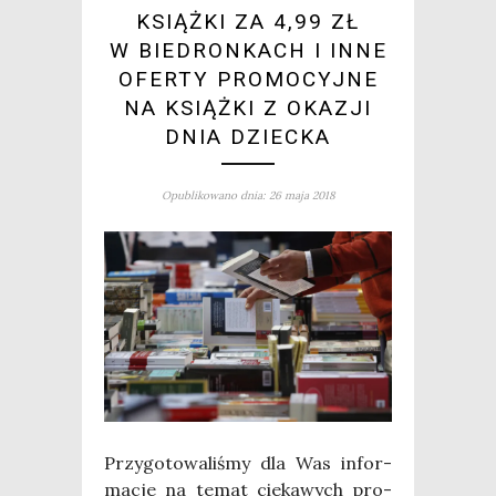
KSIĄŻKI ZA 4,99 ZŁ
W BIEDRONKACH I INNE
OFERTY PROMOCYJNE
NA KSIĄŻKI Z OKAZJI
DNIA DZIECKA
Opublikowano dnia: 26 maja 2018
Przy­go­to­wa­li­śmy dla Was infor­
ma­cje na temat cie­ka­wych pro­