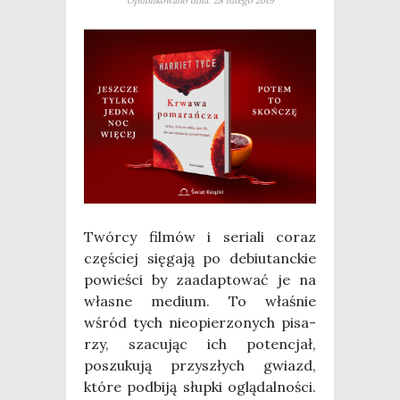
Opublikowano dnia: 28 lutego 2019
Twór­cy fil­mów i seria­li coraz
czę­ściej się­ga­ją po debiu­tanc­kie
powie­ści by zaadap­to­wać je na
wła­sne medium. To wła­śnie
wśród tych nie­opie­rzo­nych pisa­
rzy, sza­cu­jąc ich poten­cjał,
poszu­ku­ją przy­szłych gwiazd,
któ­re pod­bi­ją słup­ki oglą­dal­no­ści.