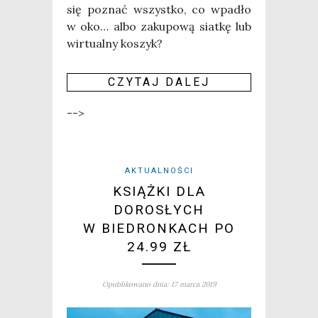
się poznać wszyst­ko, co wpa­dło
w oko… albo zaku­po­wą siat­kę lub
wir­tu­al­ny koszyk?
CZY­TAJ DALEJ
-->
AKTUALNOŚCI
KSIĄŻKI DLA
DOROSŁYCH
W BIEDRONKACH PO
24.99 ZŁ
Opublikowano dnia: 17 marca 2019