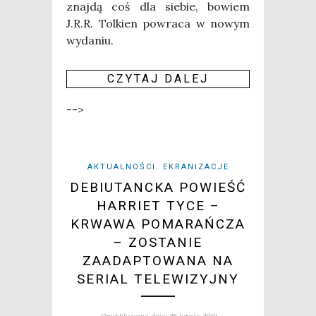
znaj­dą coś dla sie­bie, bowiem
J.R.R. Tol­kien powra­ca w nowym
wyda­niu.
CZY­TAJ DALEJ
-->
AKTUALNOŚCI
EKRANIZACJE
DEBIUTANCKA POWIEŚĆ
HARRIET TYCE –
KRWAWA POMARAŃCZA
– ZOSTANIE
ZAADAPTOWANA NA
SERIAL TELEWIZYJNY