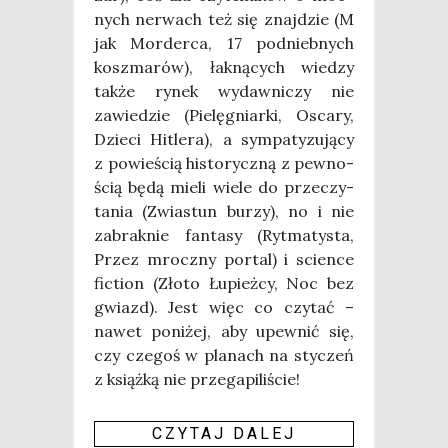
nych ner­wach też się znaj­dzie (M
jak Mor­der­ca, 17 pod­nieb­nych
kosz­ma­rów), łak­ną­cych wie­dzy
tak­że rynek wydaw­ni­czy nie
zawie­dzie (Pie­lę­gniar­ki, Osca­ry,
Dzie­ci Hitle­ra), a sym­pa­ty­zu­ją­cy
z powie­ścią histo­rycz­ną z pew­no­
ścią będą mie­li wie­le do prze­czy­
ta­nia (Zwia­stun burzy), no i nie
zabrak­nie fan­ta­sy (Ryt­ma­ty­sta,
Przez mrocz­ny por­tal) i scien­ce
fic­tion (Zło­to Łupież­cy, Noc bez
gwiazd). Jest więc co czy­tać –
nawet poni­żej, aby upew­nić się,
czy cze­goś w pla­nach na sty­czeń
z książ­ką nie prze­ga­pi­li­ście!
CZY­TAJ DALEJ