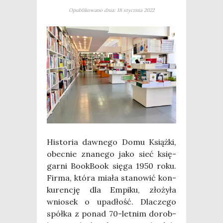
Opublikowano dnia: 18 stycznia 2022
Histo­ria daw­ne­go Domu Książ­ki,
obec­nie zna­ne­go jako sieć księ­
gar­ni Book­Bo­ok się­ga 1950 roku.
Fir­ma, któ­ra mia­ła sta­no­wić kon­
ku­ren­cję dla Empi­ku, zło­ży­ła
wnio­sek o upa­dłość. Dla­cze­go
spół­ka z ponad 70-let­nim dorob­