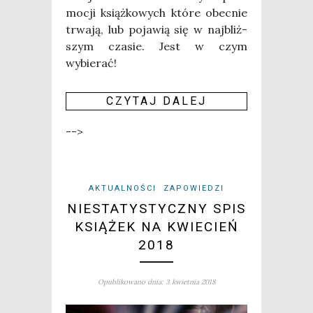
mo­cji książ­ko­wych któ­re obec­nie
trwa­ją, lub poja­wią się w naj­bliż­
szym cza­sie. Jest w czym
wybierać!
CZY­TAJ DALEJ
-->
AKTUALNOŚCI
ZAPOWIEDZI
NIESTATYSTYCZNY SPIS
KSIĄŻEK NA KWIECIEŃ
2018
Opublikowano dnia: 3 kwietnia 2018