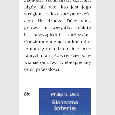
nigdy nie wie, kto jest jego
wro­giem, a kto sprzy­mie­rzeń­
cem. Na dro­dze Fal­có sta­ją
goto­we na wszyst­ko kobie­ty
i bez­względ­ni męż­czyź­ni.
Codzien­nie nie­mal cudem uda­
je mu się ucho­dzić cało z bru­
tal­nych starć. Aż wresz­cie poja­
wia się ona. Eva. Nie­bez­piecz­ny
duch przeszłości.
Sło­