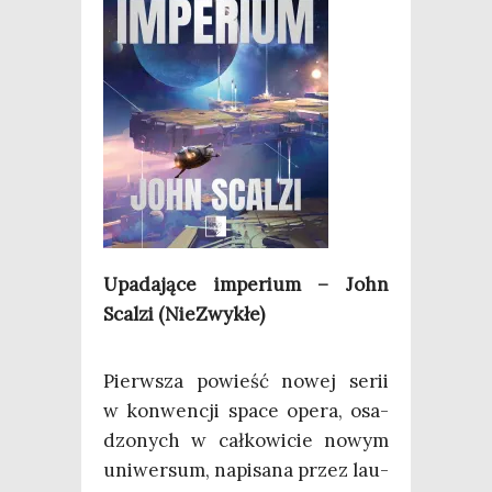
Upa­da­ją­ce impe­rium – John
Scal­zi (Nie­Zwy­kłe)
Pierw­sza powieść nowej serii
w kon­wen­cji spa­ce ope­ra, osa­
dzo­nych w cał­ko­wi­cie nowym
uni­wer­sum, napi­sa­na przez lau­