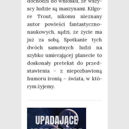
docho­dzi do wnio­sku, że wszy­
scy ludzie są maszy­na­mi. Kil­go­
re Tro­ut, niko­mu nie­zna­ny
autor powie­ści fan­ta­stycz­no­
nau­ko­wych, sądzi, że życie ma
już za sobą. Spo­tka­nie tych
dwóch samot­nych ludzi na
szyb­ko umie­ra­ją­cej pla­ne­cie to
dosko­na­ły pre­tekst do przed­
sta­wie­nia – z nie­po­zba­wio­ną
humo­ru iro­nią – świa­ta, w któ­
rym żyjemy.