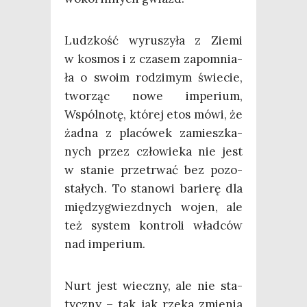
Ludz­kość wyru­szy­ła z Zie­mi
w kosmos i z cza­sem zapo­mnia­
ła o swo­im rodzi­mym świe­cie,
two­rząc nowe impe­rium,
Wspól­no­tę, któ­rej etos mówi, że
żad­na z pla­có­wek zamiesz­ka­
nych przez czło­wie­ka nie jest
w sta­nie prze­trwać bez pozo­
sta­łych. To sta­no­wi barie­rę dla
mię­dzy­gwiezd­nych wojen, ale
też sys­tem kon­tro­li wład­ców
nad imperium.
Nurt jest wiecz­ny, ale nie sta­
tycz­ny – tak jak rze­ka zmie­nia