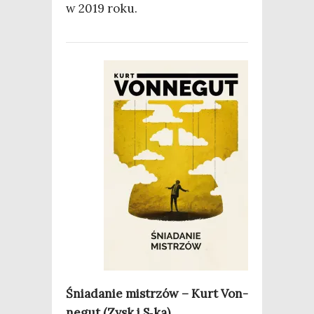
w 2019 roku.
Śnia­da­nie mistrzów – Kurt Von­
ne­gut (Zysk i S‑ka)