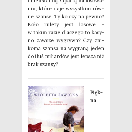
i nie­ustan­ną. Opar­tą na loso­wa­
niu, któ­re daje wszyst­kim rów­
ne szan­se. Tyl­ko czy na pew­no?
Koło rule­ty jest loso­we –
w takim razie dla­cze­go to kasy­
no zawsze wygry­wa? Czy zni­
ko­ma szan­sa na wygra­ną jeden
do iluś miliar­dów jest lep­sza niż
brak szansy?
Pięk­
na