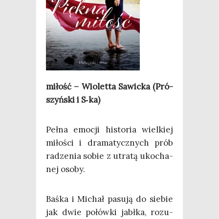
miłość – Wio­let­ta Sawic­ka (Pró­
szyń­ski i S‑ka)
Peł­na emo­cji histo­ria wiel­kiej
miło­ści i dra­ma­tycz­nych prób
radze­nia sobie z utra­tą uko­cha­
nej osoby.
B
aśka i Michał pasu­ją do sie­bie
jak dwie połów­ki jabł­ka, rozu­