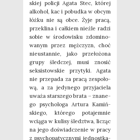
skiej poli­cji Aga­ta Stec, któ­rej
alko­hol, kac i pobud­ka w obcym
łóż­ku nie są obce. Żyje pra­cą,
prze­kli­na i cał­kiem nie­źle radzi
sobie w śro­do­wi­sku zdo­mi­no­
wa­nym przez męż­czyzn, choć
nie­ustan­nie, jako prze­ło­żo­na
gru­py śled­czej, musi zno­sić
sek­si­stow­skie przy­ty­ki. Aga­ta
nie prze­pa­da za pra­cą zespo­ło­
wą, a za jedy­ne­go przy­ja­cie­la
uwa­ża star­sze­go bra­ta – zna­ne­
go psy­cho­lo­ga Artu­ra Kamiń­
skie­go, któ­re­go pota­jem­nie
wcią­ga w kuli­sy śledz­twa, licząc
na jego doświad­cze­nie w pra­cy
z psy­cho­pa­tycz­ny­mi jed­nost­ka­