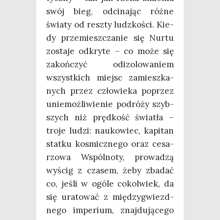
swój bieg, odci­na­jąc róż­ne
świa­ty od resz­ty ludz­ko­ści. Kie­
dy prze­miesz­cza­nie się Nur­tu
zosta­je odkry­te – co może się
zakoń­czyć odizo­lo­wa­niem
wszyst­kich miejsc zamiesz­ka­
nych przez czło­wie­ka poprzez
unie­moż­li­wie­nie podró­ży szyb­
szych niż pręd­kość świa­tła –
tro­je ludzi: nauko­wiec, kapi­tan
stat­ku kosmicz­ne­go oraz cesa­
rzo­wa Wspól­no­ty, pro­wa­dzą
wyścig z cza­sem, żeby zba­dać
co, jeśli w ogó­le cokol­wiek, da
się ura­to­wać z mię­dzy­gwiezd­
ne­go impe­rium, znaj­du­ją­ce­go