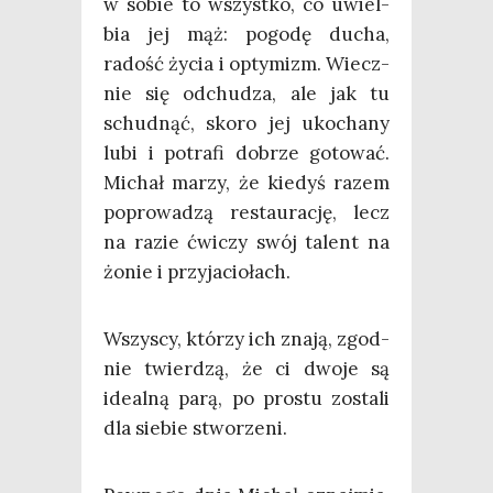
w sobie to wszyst­ko, co uwiel­
bia jej mąż: pogo­dę ducha,
radość życia i opty­mizm. Wiecz­
nie się odchu­dza, ale jak tu
schud­nąć, sko­ro jej uko­cha­ny
lubi i potra­fi dobrze goto­wać.
Michał marzy, że kie­dyś razem
popro­wa­dzą restau­ra­cję, lecz
na razie ćwi­czy swój talent na
żonie i przyjaciołach.
Wszy­scy, któ­rzy ich zna­ją, zgod­
nie twier­dzą, że ci dwo­je są
ide­al­ną parą, po pro­stu zosta­li
dla sie­bie stworzeni.