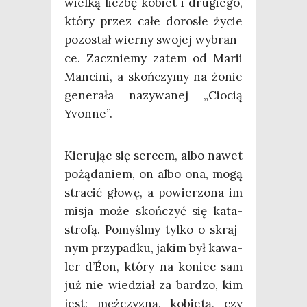
wiel­ką licz­bę kobiet i dru­gie­go,
któ­ry przez całe doro­słe życie
pozo­stał wier­ny swo­jej wybran­
ce. Zacznie­my zatem od Marii
Man­ci­ni, a skoń­czy­my na żonie
gene­ra­ła nazy­wa­nej „Cio­cią
Yvonne”.
Kie­ru­jąc się ser­cem, albo nawet
pożą­da­niem, on albo ona, mogą
stra­cić gło­wę, a powie­rzo­na im
misja może skoń­czyć się kata­
stro­fą. Pomyśl­my tyl­ko o skraj­
nym przy­pad­ku, jakim był kawa­
ler d’Éon, któ­ry na koniec sam
już nie wie­dział za bar­dzo, kim
jest: męż­czy­zną, kobie­tą, czy