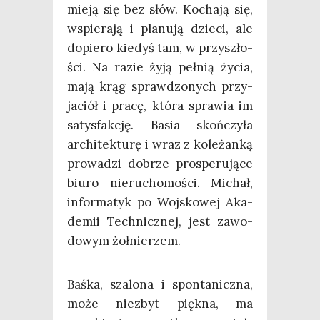
mie­ją się bez słów. Kocha­ją się,
wspie­ra­ją i pla­nu­ją dzie­ci, ale
dopie­ro kie­dyś tam, w przy­szło­
ści. Na razie żyją peł­nią życia,
mają krąg spraw­dzo­nych przy­
ja­ciół i pra­cę, któ­ra spra­wia im
satys­fak­cję. Basia skoń­czy­ła
archi­tek­tu­rę i wraz z kole­żan­ką
pro­wa­dzi dobrze pro­spe­ru­ją­ce
biu­ro nie­ru­cho­mo­ści. Michał,
infor­ma­tyk po Woj­sko­wej Aka­
de­mii Tech­nicz­nej, jest zawo­
do­wym żołnierzem.
Baś­ka, sza­lo­na i spon­ta­nicz­na,
może nie­zbyt pięk­na, ma