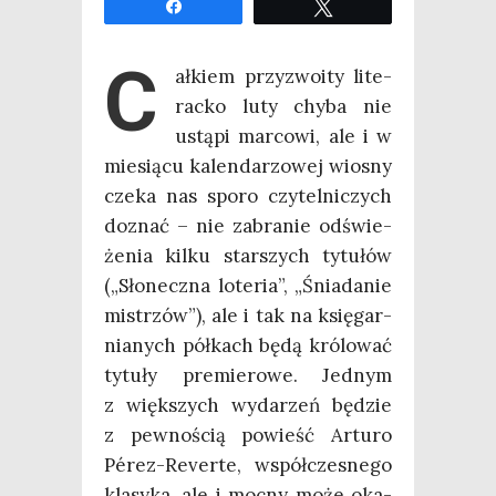
Udo­stęp­nij
Twe­etuj
C
ał­kiem przy­zwo­ity lite­
rac­ko luty chy­ba nie
ustą­pi mar­co­wi, ale i w
mie­sią­cu kalen­da­rzo­wej wio­sny
cze­ka nas spo­ro czy­tel­ni­czych
doznać – nie zabra­nie odświe­
że­nia kil­ku star­szych tytu­łów
(„Sło­necz­na lote­ria”, „Śnia­da­nie
mistrzów”), ale i tak na księ­gar­
nia­nych pół­kach będą kró­lo­wać
tytu­ły pre­mie­ro­we. Jed­nym
z więk­szych wyda­rzeń będzie
z pew­no­ścią powieść Artu­ro
Pérez-Rever­te, współ­cze­sne­go
kla­sy­ka, ale i moc­ny może oka­