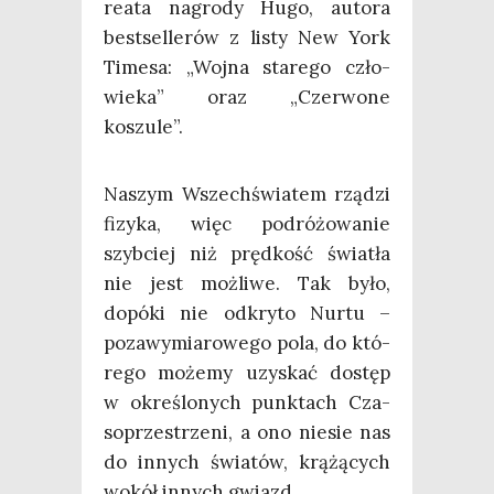
re­ata nagro­dy Hugo, auto­ra
best­sel­le­rów z listy New York
Time­sa: „Woj­na sta­re­go czło­
wie­ka” oraz „Czer­wo­ne
koszule”.
Naszym Wszech­świa­tem rzą­dzi
fizy­ka, więc podró­żo­wa­nie
szyb­ciej niż pręd­kość świa­tła
nie jest moż­li­we. Tak było,
dopó­ki nie odkry­to Nur­tu –
poza­wy­mia­ro­we­go pola, do któ­
re­go może­my uzy­skać dostęp
w okre­ślo­nych punk­tach Cza­
so­prze­strze­ni, a ono nie­sie nas
do innych świa­tów, krą­żą­cych
wokół innych gwiazd.