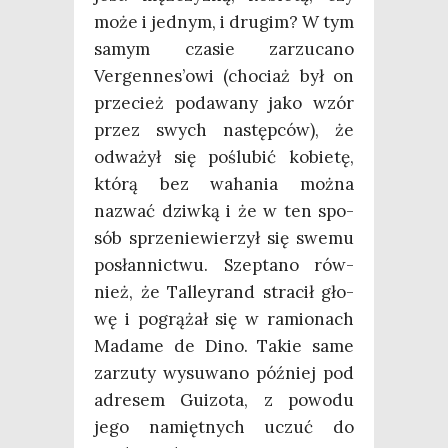
może i jed­nym, i dru­gim? W tym
samym cza­sie zarzu­ca­no
Vergennes’owi (cho­ciaż był on
prze­cież poda­wa­ny jako wzór
przez swych następ­ców), że
odwa­żył się poślu­bić kobie­tę,
któ­rą bez waha­nia moż­na
nazwać dziw­ką i że w ten spo­
sób sprze­nie­wie­rzył się swe­mu
posłan­nic­twu. Szep­ta­no rów­
nież, że Tal­ley­rand stra­cił gło­
wę i pogrą­żał się w ramio­nach
Mada­me de Dino. Takie same
zarzu­ty wysu­wa­no póź­niej pod
adre­sem Guizo­ta, z powo­du
jego namięt­nych uczuć do