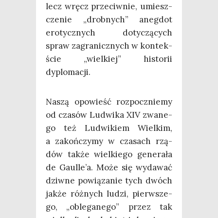
lecz wręcz prze­ciw­nie, umiesz­
cze­nie „drob­nych” aneg­dot
e
rotycz­nych doty­czą­cych
spraw zagra­nicz­nych w kon­tek­
ście „wiel­kiej” histo­rii
dyplomacji.
Naszą opo­wieść roz­pocz­nie­my
od cza­sów Ludwi­ka XIV zwa­ne­
go też Ludwi­kiem Wiel­kim,
a zakoń­czy­my w cza­sach rzą­
dów tak­że wiel­kie­go gene­ra­ła
de Gaulle’a. Może się wyda­wać
dziw­ne powią­za­nie tych dwóch
jak­że róż­nych ludzi, pierw­sze­
go, „oble­ga­ne­go” przez tak