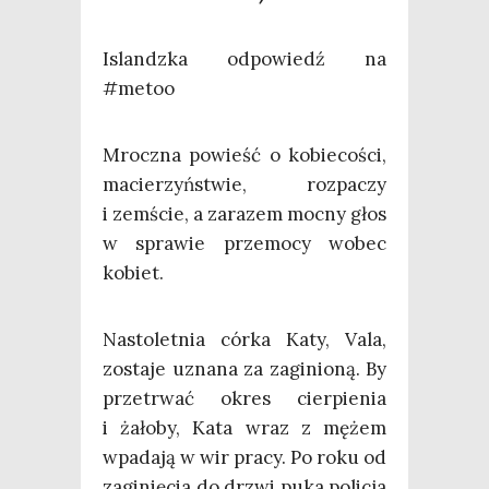
Islandz­ka odpo­wiedź na
#metoo
Mrocz­na powieść o kobie­co­ści,
macie­rzyń­stwie, roz­pa­czy
i zemście, a zara­zem moc­ny głos
w spra­wie prze­mo­cy wobec
kobiet.
Nasto­let­nia cór­ka Katy, Vala,
zosta­je uzna­na za zagi­nio­ną. By
prze­trwać okres cier­pie­nia
i żało­by, Kata wraz z mężem
wpa­da­ją w wir pra­cy. Po roku od
zagi­nię­cia do drzwi puka poli­cja