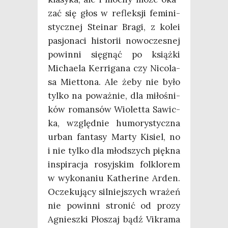
zać się głos w reflek­sji femi­ni­
stycz­nej Ste­inar Bra­gi, z kolei
pasjo­na­ci histo­rii nowo­cze­snej
powin­ni się­gnąć po książ­ki
Micha­ela Ker­ri­ga­na czy Nico­la­
sa Miet­to­na. Ale żeby nie było
tyl­ko na poważ­nie, dla miło­śni­
ków roman­sów Wio­let­ta Sawic­
ka, względ­nie humo­ry­stycz­na
urban fan­ta­sy Mar­ty Kisiel, no
i nie tyl­ko dla młod­szych pięk­na
inspi­ra­cja rosyj­skim folk­lo­rem
w wyko­na­niu Kathe­ri­ne Arden.
Ocze­ku­ją­cy sil­niej­szych wra­żeń
nie powin­ni stro­nić od pro­zy
Agniesz­ki Pło­szaj bądź Vikra­ma