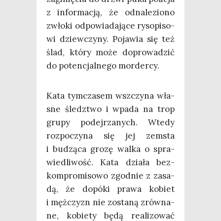
z infor­ma­cją, że odna­le­zio­no
zwło­ki odpo­wia­da­ją­ce ryso­pi­so­
wi dziew­czy­ny. Poja­wia się też
ślad, któ­ry może dopro­wa­dzić
do poten­cjal­ne­go mordercy.
Kata tym­cza­sem wsz­czy­na wła­
sne śledz­two i wpa­da na trop
gru­py podej­rza­nych. Wte­dy
roz­po­czy­na się jej zemsta
i budzą­ca gro­zę wal­ka o spra­
wie­dli­wość. Kata dzia­ła bez­
kom­pro­mi­so­wo zgod­nie z zasa­
dą, że dopó­ki pra­wa kobiet
i męż­czyzn nie zosta­ną zrów­na­
ne, kobie­ty będą reali­zo­wać