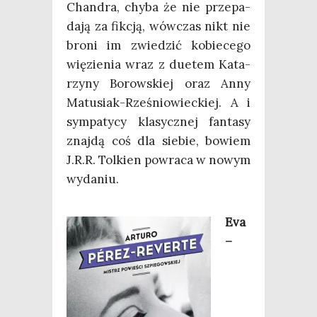
Chan­dra, chy­ba że nie prze­pa­
da­ją za fik­cją, wów­czas nikt nie
bro­ni im zwie­dzić kobie­ce­go
wię­zie­nia wraz z duetem Kata­
rzy­ny Borow­skiej oraz Anny
Matu­siak-Rze­śnio­wiec­kiej. A i
sym­pa­ty­cy kla­sycz­nej fan­ta­sy
znaj­dą coś dla sie­bie, bowiem
J.R.R. Tol­kien powra­ca w nowym
wydaniu.
Eva
–