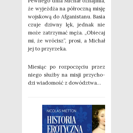
Pew­ne­go dnia Michał oznaj­mia,
że wyjeż­dża na pół­rocz­ną misję
woj­sko­wą do Afga­ni­sta­nu. Basia
czu­je dziw­ny lęk, jed­nak nie
może zatrzy­mać męża. „Obie­caj
mi, że wró­cisz”, pro­si, a Michał
jej to przyrzeka.
Mie­siąc po roz­po­czę­ciu przez
nie­go służ­by na misji przy­cho­
dzi wia­do­mość z dowództwa…