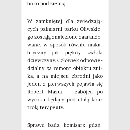
bo­ko pod ziemią.
W zamknię­tej dla zwie­dza­ją­
cych pal­miar­ni par­ku Oliw­skie­
go zosta­ją zna­le­zio­ne zaaran­żo­
wa­ne, w spo­sób rów­nie maka­
brycz­ny jak pięk­ny, zwło­ki
dziew­czy­ny. Czło­wiek odpo­wie­
dzial­ny za remont obiek­tu zni­
ka, a na miej­scu zbrod­ni jako
jeden z pierw­szych poja­wia się
Robert Mazur – zabój­ca po
wyro­ku będą­cy pod sta­łą kon­
tro­lą terapeuty.
Spra­wę bada komi­sarz gdań­