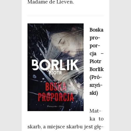
Mada­me de Lieven.
Boska
pro­
por­
cja –
Piotr
Bor­lik
(Pró­
szyń­
ski)
Mat­
ka to
skarb, a miej­sce skar­bu jest głę­