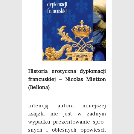
Histo­ria ero­tycz­na dyplo­ma­cji
fran­cu­skiej – Nico­las Miet­ton
(Bel­lo­na)
Inten­cją auto­ra niniej­szej
książ­ki nie jest w żad­nym
wypad­ku pre­zen­to­wa­nie spro­
śnych i oble­śnych opo­wie­ści,