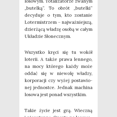
loso­wym. Tota­li­za­to­rze zwa­nym
„butel­ką”. To obrót „butel­ki”
decy­du­je o tym, kto zosta­nie
Loter­mi­strzem – naj­waż­niej­szą,
dzier­żą­cą wła­dzę oso­bą w całym
Ukła­dzie Słonecznym.
Wszyst­ko krę­ci się tu wokół
lote­rii. A tak­że pra­wa len­ne­go,
na mocy któ­re­go każ­dy może
oddać się w nie­wo­lę wła­dzy,
kor­po­ra­cji czy wyżej posta­wio­
nej jed­no­st­ce. Jed­nak machi­na
loso­wa jest ponad wszystkim.
Takie życie jest grą. Wiecz­ną