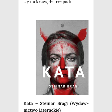
się na kra­wę­dzi rozpadu.
Kata – Ste­inar Bra­gi (Wydaw­
nic­two Literackie)