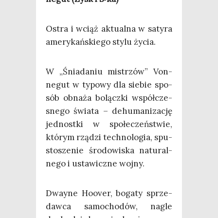
Ostra i wciąż aktu­al­na w saty­ra
ame­ry­kań­skie­go sty­lu życia.
W „Śnia­da­niu mistrzów” Von­
ne­gut w typo­wy dla sie­bie spo­
sób obna­ża bolącz­ki współ­cze­
sne­go świa­ta – dehu­ma­ni­za­cję
jed­nost­ki w spo­łe­czeń­stwie,
któ­rym rzą­dzi tech­no­lo­gia, spu­
sto­sze­nie śro­do­wi­ska natu­ral­
ne­go i usta­wicz­ne wojny.
Dway­ne Hoover, boga­ty sprze­
daw­ca samo­cho­dów, nagle