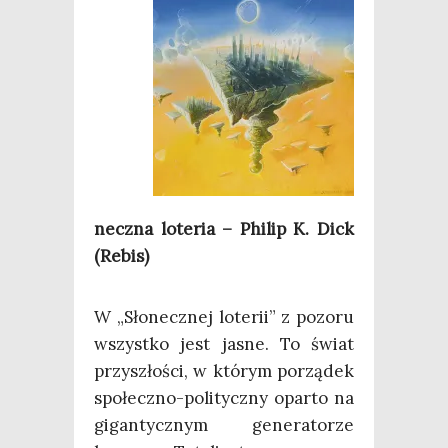
necz­na lote­ria – Phi­lip K. Dick
(Rebis)
W „Sło­necz­nej lote­rii” z pozo­ru
wszyst­ko jest jasne. To świat
przy­szło­ści, w któ­rym porzą­dek
spo­łecz­no-poli­tycz­ny opar­to na
gigan­tycz­nym gene­ra­to­rze