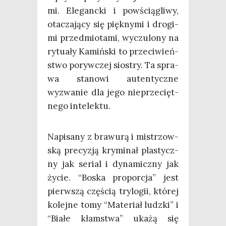
mi. Ele­ganc­ki i powścią­gli­wy,
ota­cza­ją­cy się pięk­ny­mi i dro­gi­
mi przed­mio­ta­mi, wyczu­lo­ny na
rytu­ały Kamiń­ski to prze­ci­wień­
stwo poryw­czej sio­stry. Ta spra­
wa sta­no­wi auten­tycz­ne
wyzwa­nie dla jego nie­prze­cięt­
ne­go intelektu.
Napi­sa­ny z bra­wu­rą i mistrzow­
ską pre­cy­zją kry­mi­nał pla­stycz­
ny jak serial i dyna­micz­ny jak
życie. “Boska pro­por­cja” jest
pierw­szą czę­ścią try­lo­gii, któ­rej
kolej­ne tomy “Mate­riał ludz­ki” i
“Bia­łe kłam­stwa” uka­żą się