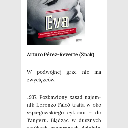
Artu­ro Pérez-Rever­te (Znak)
W podwój­nej grze nie ma
zwycięzców.
1937. Pozba­wio­ny zasad najem­
nik Loren­zo Fal­có tra­fia w oko
szpie­gow­skie­go cyklo­nu – do
Tan­ge­ru. Błą­dząc w dusz­nych
zauł­kach szem­ra­nych dziel­nic,