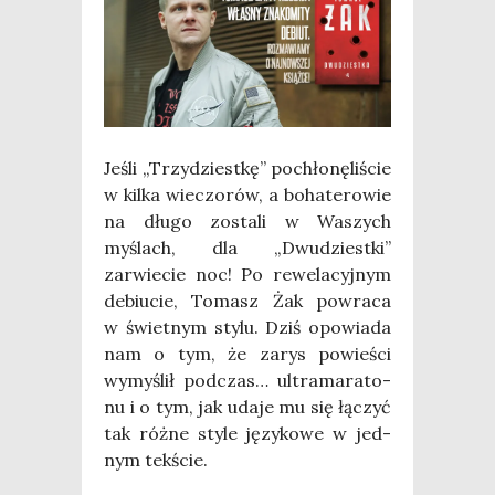
Jeśli „Trzy­dziest­kę” pochło­nę­li­ście
w kil­ka wie­czo­rów, a boha­te­ro­wie
na dłu­go zosta­li w Waszych
myślach, dla „Dwu­dziest­ki”
zarwie­cie noc! Po rewe­la­cyj­nym
debiu­cie, Tomasz Żak powra­ca
w świet­nym sty­lu. Dziś opo­wia­da
nam o tym, że zarys powie­ści
wymy­ślił pod­czas… ultra­ma­ra­to­
nu i o tym, jak uda­je mu się łączyć
tak róż­ne sty­le języ­ko­we w jed­
nym tek­ście.