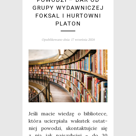
GRUPY WYDAWNICZEJ
FOKSAL I HURTOWNI
PLATON
Opublikowano dnia: 17 września 2024
Jeśli macie wie­dzę o biblio­te­ce,
któ­ra ucier­pia­ła wsku­tek ostat­
niej powo­dzi, skon­tak­tuj­cie się
z nią jak naj­szyb­ciej – do 30