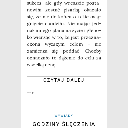
suk­ces, ale gdy wresz­cie posta­
no­wi­ła zostać pisar­ką, oka­za­ło
się, że nie do koń­ca o takie osią­
gnię­cie cho­dzi­ło. Nie mając jed­
nak inne­go pla­nu na życie i głę­bo­
ko wie­rząc w to, że jest prze­zna­
czo­na wyż­szym celom – nie
zamie­rza się pod­dać. Choć­by
ozna­cza­ło to dąże­nie do celu za
wszel­ką cenę.
CZY­TAJ DALEJ
-->
WYWIADY
GODZINY ŚLĘCZENIA