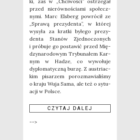
ki, zaś w „Chci­wo­ści” ostrze­gał
przed nie­rów­no­ścia­mi spo­łecz­
ny­mi. Marc Els­berg powró­cił ze
„Spra­wą pre­zy­den­ta”, w któ­rej
wysy­ła za krat­ki byłe­go pre­zy­
den­ta Sta­nów Zjed­no­czo­nych
i pró­bu­je go posta­wić przed Mię­
dzy­na­ro­do­wym Try­bu­na­łem Kar­
nym w Hadze, co wywo­łu­je
dyplo­ma­tycz­ną burzę. Z austriac­
kim pisa­rzem poroz­ma­wia­li­śmy
o kra­ju Wuja Sama, ale też o sytu­
acji w Pol­sce.
CZY­TAJ DALEJ
-->