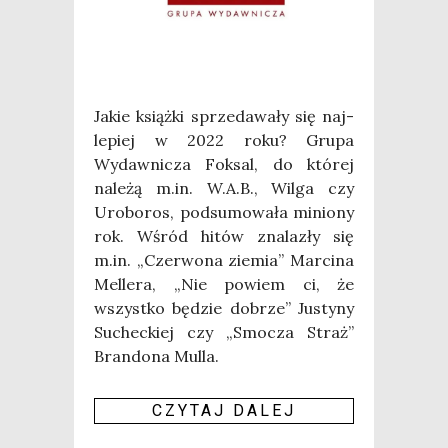
Jakie książ­ki sprze­da­wa­ły się naj­
le­piej w 2022 roku? Gru­pa
Wydaw­ni­cza Fok­sal, do któ­rej
nale­żą m.in. W.A.B., Wil­ga czy
Uro­bo­ros, pod­su­mo­wa­ła minio­ny
rok. Wśród hitów zna­la­zły się
m.in. „Czer­wo­na zie­mia” Mar­ci­na
Mel­le­ra, „Nie powiem ci, że
wszyst­ko będzie dobrze” Justy­ny
Suchec­kiej czy „Smo­cza Straż”
Bran­do­na Mul­la.
CZY­TAJ DALEJ