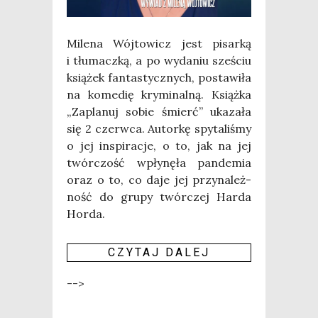
Mile­na Wój­to­wicz jest pisar­ką
i tłu­macz­ką, a po wyda­niu sze­ściu
ksią­żek fan­ta­stycz­nych, posta­wi­ła
na kome­dię kry­mi­nal­ną. Książ­ka
„Zapla­nuj sobie śmierć” uka­za­ła
się 2 czerw­ca. Autor­kę spy­ta­li­śmy
o jej inspi­ra­cje, o to, jak na jej
twór­czość wpły­nę­ła pan­de­mia
oraz o to, co daje jej przy­na­leż­
ność do gru­py twór­czej Har­da
Hor­da.
CZY­TAJ DALEJ
-->