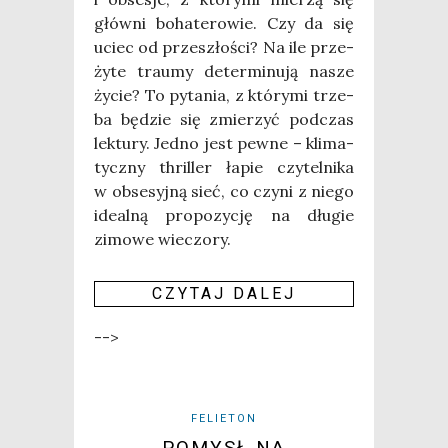
głów­ni boha­te­ro­wie. Czy da się
uciec od prze­szło­ści? Na ile prze­
ży­te trau­my deter­mi­nu­ją nasze
życie? To pyta­nia, z któ­ry­mi trze­
ba będzie się zmie­rzyć pod­czas
lek­tu­ry. Jed­no jest pew­ne – kli­ma­
tycz­ny thril­ler łapie czy­tel­ni­ka
w obse­syj­ną sieć, co czy­ni z nie­go
ide­al­ną pro­po­zy­cję na dłu­gie
zimo­we wie­czo­ry.
CZY­TAJ DALEJ
-->
FELIETON
POMYSŁ NA