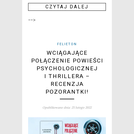
CZY­TAJ DALEJ
-->
FELIETON
WCIĄGAJĄCE
POŁĄCZENIE POWIEŚCI
PSYCHOLOGICZNEJ
I THRILLERA –
RECENZJA
POZORANTKI!
Opublikowano dnia: 25 lutego 2022