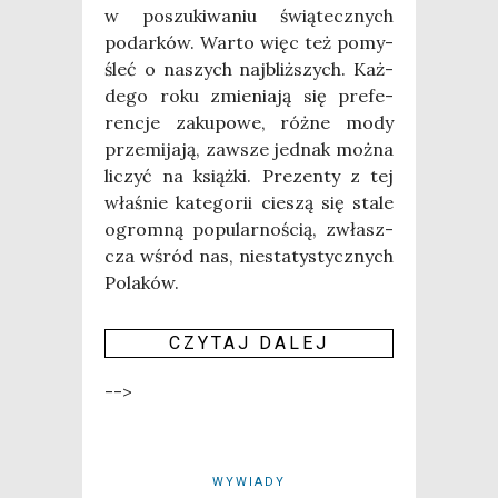
w poszu­ki­wa­niu świą­tecz­nych
podar­ków. War­to więc też pomy­
śleć o naszych naj­bliż­szych. Każ­
de­go roku zmie­nia­ją się pre­fe­
ren­cje zaku­po­we, róż­ne mody
prze­mi­ja­ją, zawsze jed­nak moż­na
liczyć na książ­ki. Pre­zen­ty z tej
wła­śnie kate­go­rii cie­szą się sta­le
ogrom­ną popu­lar­no­ścią, zwłasz­
cza wśród nas, nie­sta­ty­stycz­nych
Pola­ków.
CZY­TAJ DALEJ
-->
WYWIADY