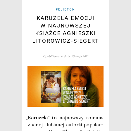
FELIETON
KARUZELA EMOCJI
W NAJNOWSZEJ
KSIĄŻCE AGNIESZKI
LITOROWICZ-SIEGERT
Opublikowano dnia: 25 maja 2021
„
Karu­ze­la
” to naj­now­szy romans
zna­nej i lubia­nej autor­ki popu­lar­