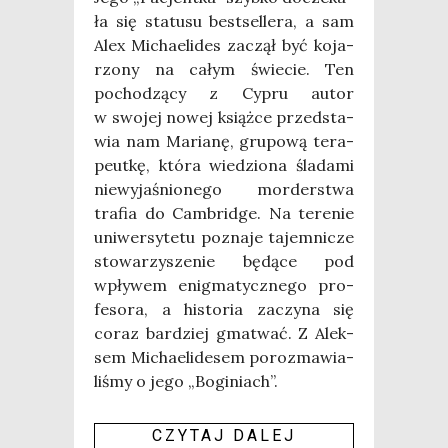
ła się sta­tu­su best­sel­le­ra, a sam
Alex Micha­eli­des zaczął być koja­
rzo­ny na całym świe­cie. Ten
pocho­dzą­cy z Cypru autor
w swo­jej nowej książ­ce przed­sta­
wia nam Maria­nę, gru­po­wą tera­
peut­kę, któ­ra wie­dzio­na śla­da­mi
nie­wy­ja­śnio­ne­go mor­der­stwa
tra­fia do Cam­brid­ge. Na tere­nie
uni­wer­sy­te­tu pozna­je tajem­ni­cze
sto­wa­rzy­sze­nie będą­ce pod
wpły­wem enig­ma­tycz­ne­go pro­
fe­so­ra, a histo­ria zaczy­na się
coraz bar­dziej gma­twać. Z Alek­
sem Micha­eli­de­sem poroz­ma­wia­
li­śmy o jego „Bogi­niach”.
CZY­TAJ DALEJ