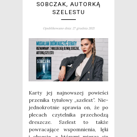
SOBCZAK, AUTORKĄ
SZELESTU
Opublikowano dnia: 27 grudnia 2021
Kar­ty jej naj­now­szej powie­ści
prze­ni­ka tytu­ło­wy „sze­lest”. Nie­
jed­no­krot­nie spra­wia on, że po
ple­cach czy­tel­ni­ka prze­cho­dzą
dresz­cze. Sze­lest to tak­że
powra­ca­ją­ce wspo­mnie­nia, lęki
i obse­sje, z któ­ry­mi mie­rzą się