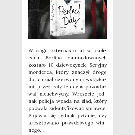
W cią­gu czter­na­stu lat w oko­li­
cach Ber­li­na zamor­do­wa­nych
zosta­ło 10 dziew­czy­nek. Seryj­ny
mor­der­ca, któ­ry zna­czył dro­gę
do ich ciał czer­wo­ny­mi wstąż­ka­
mi, przez cały ten czas pozo­sta­
wał nie­uchwyt­ny. Wresz­cie jed­
nak poli­cja wpa­da na ślad, któ­ry
pozwa­la ziden­ty­fi­ko­wać spraw­cę.
Poja­wia się jed­nak pyta­nie, czy
aresz­to­wa­no praw­dzi­we­go win­
ne­go…