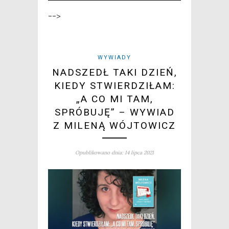
-->
WYWIADY
NADSZEDŁ TAKI DZIEŃ,
KIEDY STWIERDZIŁAM:
„A CO MI TAM,
SPRÓBUJĘ” – WYWIAD
Z MILENĄ WÓJTOWICZ
Opublikowano dnia: 14 lipca 2021