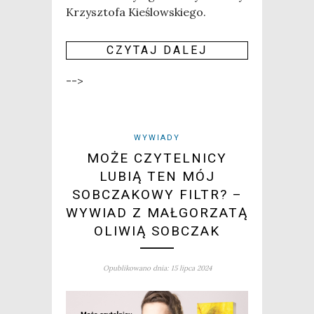
Krzysz­to­fa Kie­ślow­skie­go.
CZY­TAJ DALEJ
-->
WYWIADY
MOŻE CZYTELNICY
LUBIĄ TEN MÓJ
SOBCZAKOWY FILTR? –
WYWIAD Z MAŁGORZATĄ
OLIWIĄ SOBCZAK
Opublikowano dnia: 15 lipca 2024