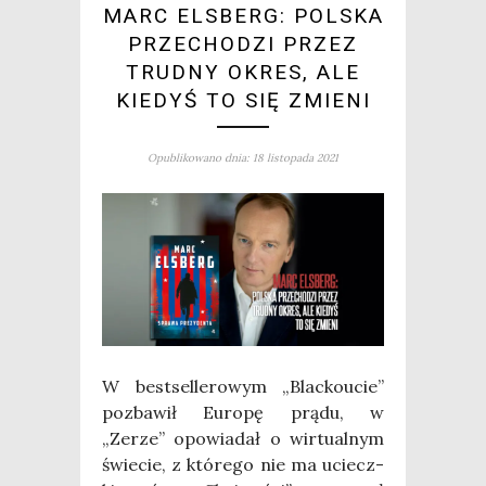
MARC ELSBERG: POLSKA
PRZECHODZI PRZEZ
TRUDNY OKRES, ALE
KIEDYŚ TO SIĘ ZMIENI
Opublikowano dnia: 18 listopada 2021
W best­sel­le­ro­wym „Blac­ko­ucie”
pozba­wił Euro­pę prą­du, w
„Zerze” opo­wia­dał o wir­tu­al­nym
świe­cie, z któ­re­go nie ma uciecz­