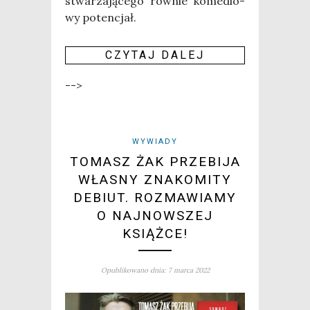
stwa­rza­ją­ce­go rów­nie kome­dio­
wy poten­cjał.
CZY­TAJ DALEJ
-->
WYWIADY
TOMASZ ŻAK PRZEBIJA
WŁASNY ZNAKOMITY
DEBIUT. ROZMAWIAMY
O NAJNOWSZEJ
KSIĄŻCE!
Opublikowano dnia: 7 marca 2022