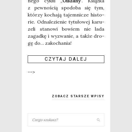
ne­go cyklu „
Olsza­ny
”. Książ­ka
z pew­no­ścią spodo­ba się tym,
któ­rzy kocha­ją tajem­ni­cze histo­
rie. Odna­le­zie­nie tytu­ło­wej karu­
ze­li sta­no­wi bowiem nie lada
zagad­kę i wyzwa­nie, a tak­że dro­
gę do… zako­cha­nia!
CZY­TAJ DALEJ
-->
ZOBACZ STARSZE WPISY