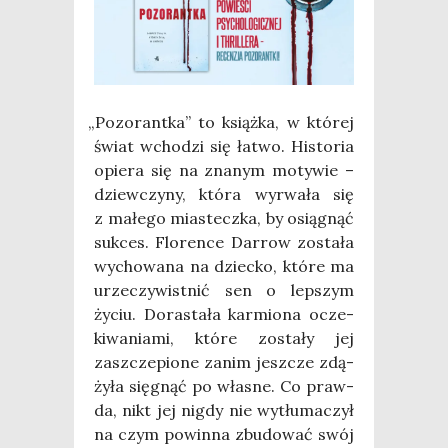
„
Pozo­rant­ka” to książ­ka, w któ­rej
świat wcho­dzi się łatwo. Histo­ria
opie­ra się na zna­nym moty­wie –
dziew­czy­ny, któ­ra wyrwa­ła się
z małe­go mia­stecz­ka, by osią­gnąć
suk­ces. Flo­ren­ce Dar­row zosta­ła
wycho­wa­na na dziec­ko, któ­re ma
urze­czy­wist­nić sen o lep­szym
życiu. Dora­sta­ła kar­mio­na ocze­
ki­wa­nia­mi, któ­re zosta­ły jej
zaszcze­pio­ne zanim jesz­cze zdą­
ży­ła się­gnąć po wła­sne. Co praw­
da, nikt jej nigdy nie wytłu­ma­czył
na czym powin­na zbu­do­wać swój