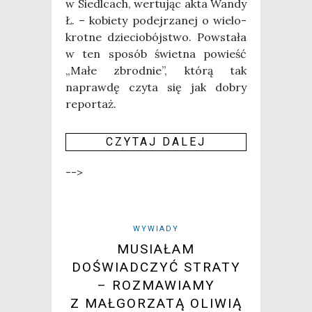
w Sie­dl­cach, wer­tu­jąc akta Wan­dy
Ł. – kobie­ty podej­rza­nej o wie­lo­
krot­ne dzie­cio­bój­stwo. Powsta­ła
w ten spo­sób świet­na powieść
„Małe zbrod­nie”, któ­rą tak
napraw­dę czy­ta się jak dobry
repor­taż.
CZY­TAJ DALEJ
-->
WYWIADY
MUSIAŁAM
DOŚWIADCZYĆ STRATY
– ROZMAWIAMY
Z MAŁGORZATĄ OLIWIĄ