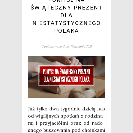
ŚWIĄTECZNY PREZENT
DLA
NIESTATYSTYCZNEGO
POLAKA
Opublikowano dnia: 10 grudnia 2021
Już tyl­ko dwa tygo­dnie dzie­lą nas
od wigi­lij­nych spo­tkań z rodzi­na­
mi i przy­ja­ciół­mi oraz od rado­
sne­go buszo­wa­nia pod cho­in­ka­mi