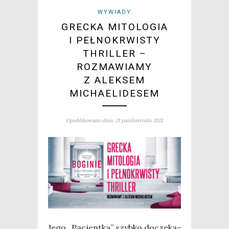
WYWIADY
GRECKA MITOLOGIA
I PEŁNOKRWISTY
THRILLER –
ROZMAWIAMY
Z ALEKSEM
MICHAELIDESEM
Opublikowano dnia: 21 października 2021
Jego „Pacjent­ka” szyb­ko docze­ka­