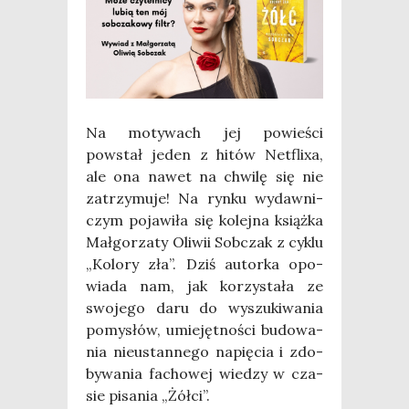
Na moty­wach jej powie­ści
powstał jeden z hitów Net­fli­xa,
ale ona nawet na chwi­lę się nie
zatrzy­mu­je! Na ryn­ku wydaw­ni­
czym poja­wi­ła się kolej­na książ­ka
Mał­go­rza­ty Oli­wii Sob­czak z cyklu
„Kolo­ry zła”. Dziś autor­ka opo­
wia­da nam, jak korzy­sta­ła ze
swo­je­go daru do wyszu­ki­wa­nia
pomy­słów, umie­jęt­no­ści budo­wa­
nia nie­ustan­ne­go napię­cia i zdo­
by­wa­nia facho­wej wie­dzy w cza­
sie pisa­nia „Żół­ci”.