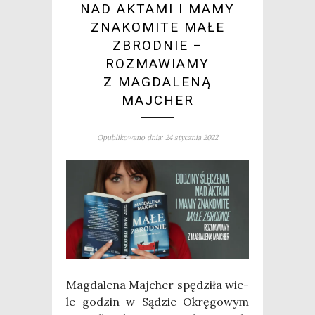
NAD AKTAMI I MAMY
ZNAKOMITE MAŁE
ZBRODNIE –
ROZMAWIAMY
Z MAGDALENĄ
MAJCHER
Opublikowano dnia: 24 stycznia 2022
Mag­da­le­na Maj­cher spę­dzi­ła wie­
le godzin w Sądzie Okrę­go­wym