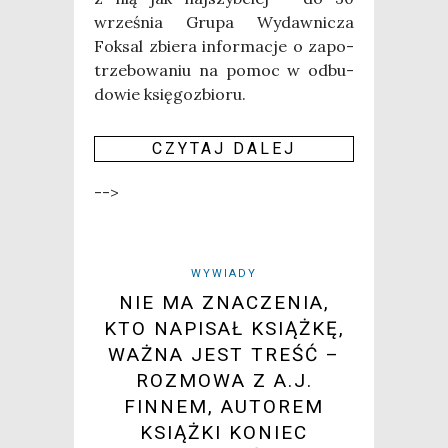
wrze­śnia Gru­pa Wydaw­ni­cza
Fok­sal zbie­ra infor­ma­cje o zapo­
trze­bo­wa­niu na pomoc w odbu­
do­wie księgozbioru.
CZY­TAJ DALEJ
-->
WYWIADY
NIE MA ZNACZENIA,
KTO NAPISAŁ KSIĄŻKĘ,
WAŻNA JEST TREŚĆ –
ROZMOWA Z A.J.
FINNEM, AUTOREM
KSIĄŻKI KONIEC