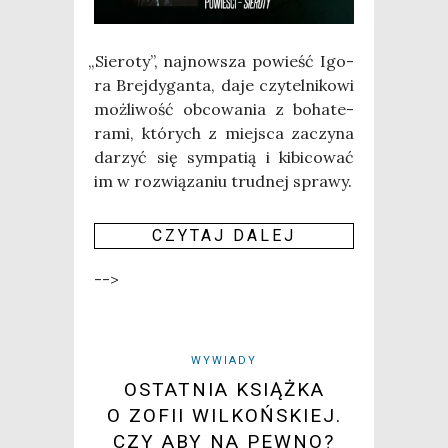
„
Sie­ro­ty”, naj­now­sza powieść Igo­
ra Brej­dy­gan­ta, daje czy­tel­ni­ko­wi
moż­li­wość obco­wa­nia z boha­te­
ra­mi, któ­rych z miej­sca zaczy­na
darzyć się sym­pa­tią i kibi­co­wać
im w roz­wią­za­niu trud­nej spra­wy.
CZY­TAJ DALEJ
-->
WYWIADY
OSTATNIA KSIĄŻKA
O ZOFII WILKOŃSKIEJ.
CZY ABY NA PEWNO?