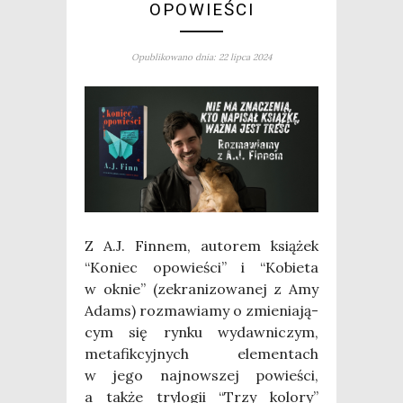
OPOWIEŚCI
Opublikowano dnia: 22 lipca 2024
Z A.J. Fin­nem, auto­rem ksią­żek
“Koniec opo­wie­ści” i “Kobie­ta
w oknie” (zekra­ni­zo­wa­nej z Amy
Adams) roz­ma­wia­my o zmie­nia­ją­
cym się ryn­ku wydaw­ni­czym,
meta­fik­cyj­nych ele­men­tach
w jego naj­now­szej powie­ści,
a tak­że try­lo­gii “Trzy kolo­ry”