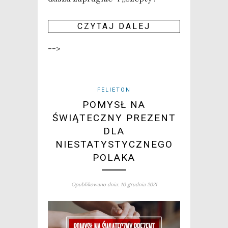
CZY­TAJ DALEJ
-->
FELIETON
POMYSŁ NA
ŚWIĄTECZNY PREZENT
DLA
NIESTATYSTYCZNEGO
POLAKA
Opublikowano dnia: 10 grudnia 2021