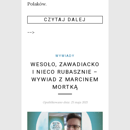
Pola­ków.
CZY­TAJ DALEJ
-->
WYWIADY
WESOŁO, ZAWADIACKO
I NIECO RUBASZNIE –
WYWIAD Z MARCINEM
MORTKĄ
Opublikowano dnia: 25 maja 2021