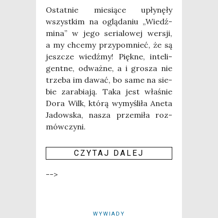
Ostat­nie mie­sią­ce upły­nę­ły
wszyst­kim na oglą­da­niu „Wiedź­
mi­na” w jego seria­lo­wej wer­sji,
a my chce­my przy­po­mnieć, że są
jesz­cze wiedź­my! Pięk­ne, inte­li­
gent­ne, odważ­ne, a i gro­sza nie
trze­ba im dawać, bo same na sie­
bie zara­bia­ją. Taka jest wła­śnie
Dora Wilk, któ­rą wymy­śli­ła Ane­ta
Jadow­ska, nasza prze­mi­ła roz­
mów­czy­ni.
CZY­TAJ DALEJ
-->
WYWIADY