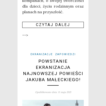
kom­pa­nach, o swo­jej twór­czo­ści
dla dzie­ci, życiu rodzin­nym oraz
pla­nach na przy­szłość.
CZY­TAJ DALEJ
-->
EKRANIZACJE
ZAPOWIEDZI
POWSTANIE
EKRANIZACJA
NAJNOWSZEJ POWIEŚCI
JAKUBA MAŁECKIEGO!
Opublikowano dnia: 11 maja 2021