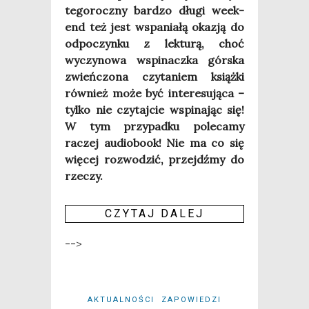
tego­rocz­ny bar­dzo dłu­gi week­
end też jest wspa­nia­łą oka­zją do
odpo­czyn­ku z lek­tu­rą, choć
wyczy­no­wa wspi­nacz­ka gór­ska
zwień­czo­na czy­ta­niem książ­ki
rów­nież może być inte­re­su­ją­ca –
tyl­ko nie czy­taj­cie wspi­na­jąc się!
W tym przy­pad­ku pole­ca­my
raczej audio­bo­ok! Nie ma co się
wię­cej roz­wo­dzić, przejdź­my do
rze­czy.
CZY­TAJ DALEJ
-->
AKTUALNOŚCI
ZAPOWIEDZI