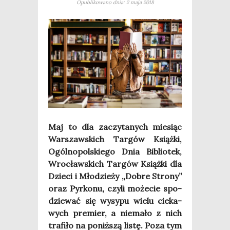
Opublikowano dnia: 2 maja 2018
Maj to dla zaczy­ta­nych mie­siąc
War­szaw­skich Tar­gów Książ­ki,
Ogól­no­pol­skie­go Dnia Biblio­tek,
Wro­cław­skich Tar­gów Książ­ki dla
Dzie­ci i Mło­dzie­ży „Dobre Stro­ny”
oraz Pyr­ko­nu, czy­li może­cie spo­
dzie­wać się wysy­pu wie­lu cie­ka­
wych pre­mier, a nie­ma­ło z nich
tra­fi­ło na poniż­szą listę. Poza tym