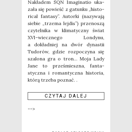
Nakła­dem SQN Ima­gi­na­tio uka­
za­ła się powieść z gatun­ku „histo­
ri­cal fan­ta­sy”. Autor­ki (nazy­wa­ją
sie­bie „trze­ma lej­dis”) prze­no­szą
czy­tel­ni­ka w kli­ma­tycz­ny świat
XVI–wiecznego Lon­dy­nu,
a dokład­niej na dwór dyna­stii
Tudo­rów, gdzie roz­po­czy­na się
sza­lo­na gra o tron… Moja Lady
Jane to prze­śmiesz­na, fan­ta­
stycz­na i roman­tycz­na histo­ria,
któ­rą trze­ba poznać. .
CZY­TAJ DALEJ
-->