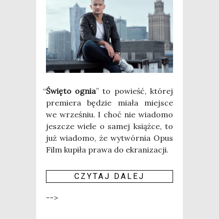
“
Świę­to ognia
” to powieść, któ­rej
pre­mie­ra będzie mia­ła miej­sce
we wrze­śniu. I choć nie wia­do­mo
jesz­cze wie­le o samej książ­ce, to
już wia­do­mo, że wytwór­nia Opus
Film kupi­ła pra­wa do ekra­ni­za­cji.
CZY­TAJ DALEJ
-->