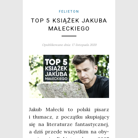
FELIETON
TOP 5 KSIĄŻEK JAKUBA
MAŁECKIEGO
Opublikowano dnia: 17 listopada 2020
Jakub Małec­ki to pol­ski pisarz
i tłu­macz, z począt­ku sku­pia­ją­cy
się na lite­ra­tu­rze fan­ta­stycz­nej,
a dziś przede wszyst­kim na oby­