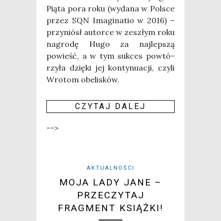
Pią­ta pora roku (wyda­na w Pol­sce
przez SQN Ima­gi­na­tio w 2016) –
przy­niósł autor­ce w zeszłym roku
nagro­dę Hugo za naj­lep­szą
powieść, a w tym suk­ces powtó­
rzy­ła dzię­ki jej kon­ty­nu­acji, czy­li
Wro­tom obe­li­sków.
CZY­TAJ DALEJ
-->
AKTUALNOŚCI
MOJA LADY JANE –
PRZECZYTAJ
FRAGMENT KSIĄŻKI!