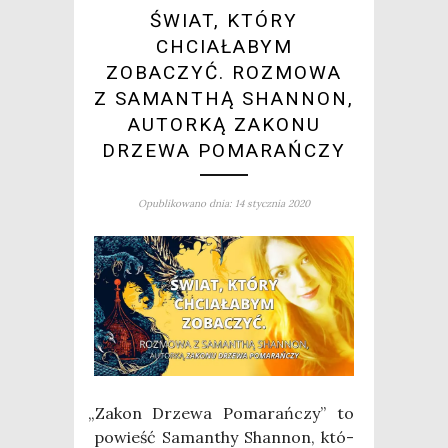
ŚWIAT, KTÓRY
CHCIAŁABYM
ZOBACZYĆ. ROZMOWA
Z SAMANTHĄ SHANNON,
AUTORKĄ ZAKONU
DRZEWA POMARAŃCZY
Opublikowano dnia: 14 stycznia 2020
„
Zakon Drze­wa Poma­rań­czy” to
powieść Saman­thy Shan­non, któ­