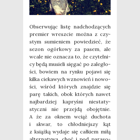
Obser­wu­jąc listę nad­cho­dzą­cych
pre­mier wresz­cie moż­na z czy­
stym sumie­niem powie­dzieć, że
sezon ogór­ko­wy za pasem, ale
wca­le nie ozna­cza to, że czy­tel­ni­
cy będą musie­li się­gać po zale­gło­
ści, bowiem na ryn­ku poja­wi się
kil­ka cie­ka­wych wzno­wień i nowo­
ści, wśród któ­rych znaj­dzie się
parę takich, obok któ­rych nawet
naj­bar­dziej kapry­śni nie­sta­ty­
stycz­ni nie przej­dą obo­jęt­nie.
A że za oknem wciąż ducho­ta
i skwar, to chłod­niej­szy kąt
z książ­ką wyda­je się cał­kiem miłą
alter­na­ty­wą, choć i pod para­so­