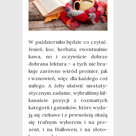
W paź­dzier­ni­ku będzie co czy­tać.
Jesień, koc, her­ba­ta, ewen­tu­al­nie
kawa, no i oczy­wi­ście dobrze
dobra­na lek­tu­ra – a tych nie bra­
ku­je zarów­no wśród pre­mier, jak
i wzno­wień, więc dla każ­de­go coś
miłe­go. A żeby uła­twić nie­sta­ty­
stycz­nym zada­nie, wybra­li­śmy kil­
ka­na­ście pozy­cji z roz­ma­itych
kate­go­rii i gatun­ków, któ­re wyda­
ją się cie­ka­we i z pew­no­ścią oka­żą
się traf­nym wybo­rem i na pre­
zent, i na Hal­lo­wen, i na zło­to-