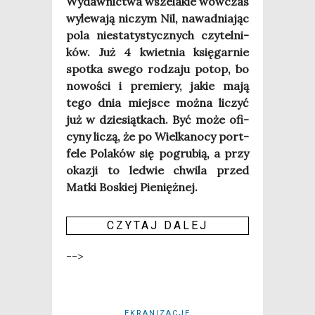
Wydaw­nic­twa wsze­la­kie wów­czas
wyle­wa­ją niczym Nil, nawad­nia­jąc
pola nie­sta­ty­stycz­nych czy­tel­ni­
ków. Już 4 kwiet­nia księ­gar­nie
spo­tka swe­go rodza­ju potop, bo
nowo­ści i pre­mie­ry, jakie mają
tego dnia miej­sce moż­na liczyć
już w dzie­siąt­kach. Być może ofi­
cy­ny liczą, że po Wiel­ka­no­cy port­
fe­le Pola­ków się pogru­bią, a przy
oka­zji to led­wie chwi­la przed
Mat­ki Boskiej Pie­nięż­nej.
CZY­TAJ DALEJ
-->
EKRANIZACJE