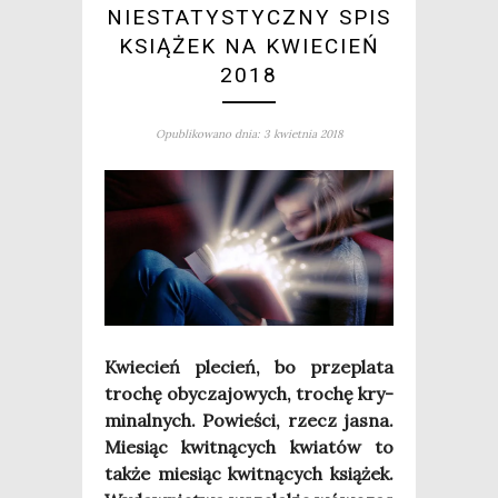
NIESTATYSTYCZNY SPIS
KSIĄŻEK NA KWIECIEŃ
2018
Opublikowano dnia: 3 kwietnia 2018
Kwie­cień ple­cień, bo prze­pla­ta
tro­chę oby­cza­jo­wych, tro­chę kry­
mi­nal­nych. Powie­ści, rzecz jasna.
Mie­siąc kwit­ną­cych kwia­tów to
tak­że mie­siąc kwit­ną­cych ksią­żek.