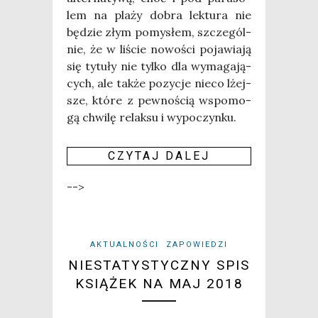
lem na pla­ży dobra lek­tu­ra nie
będzie złym pomy­słem, szcze­gól­
nie, że w liście nowo­ści poja­wia­ją
się tytu­ły nie tyl­ko dla wyma­ga­ją­
cych, ale tak­że pozy­cje nie­co lżej­
sze, któ­re z pew­no­ścią wspo­mo­
gą chwi­lę relak­su i wypo­czyn­ku.
CZY­TAJ DALEJ
-->
AKTUALNOŚCI
ZAPOWIEDZI
NIESTATYSTYCZNY SPIS
KSIĄŻEK NA MAJ 2018