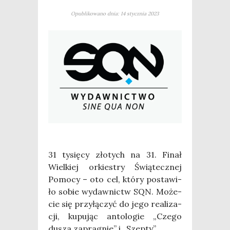
Opublikowano dnia: 14 stycznia 2023
31 tysię­cy zło­tych na 31. Finał
Wiel­kiej orkie­stry Świą­tecz­nej
Pomo­cy – oto cel, któ­ry posta­wi­
ło sobie wydaw­nictw SQN. Może­
cie się przy­łą­czyć do jego reali­za­
cji, kupu­jąc anto­lo­gie „Cze­go
dusza zapra­gnie” i „Szep­ty”.