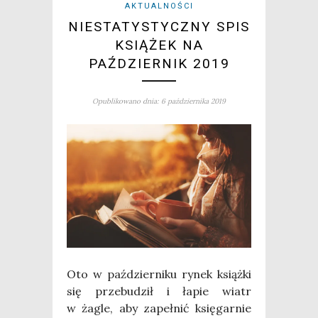
AKTUALNOŚCI
NIESTATYSTYCZNY SPIS
KSIĄŻEK NA
PAŹDZIERNIK 2019
Opublikowano dnia: 6 października 2019
Oto w paź­dzier­ni­ku rynek książ­ki
się prze­bu­dził i łapie wiatr
w żagle, aby zapeł­nić księ­gar­nie