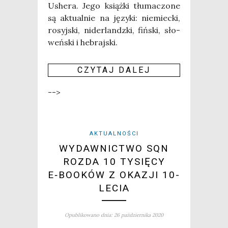
Ushe­ra. Jego książ­ki tłu­ma­czo­ne
są aktu­al­nie na języ­ki: nie­miec­ki,
rosyj­ski, nider­landz­ki, fiń­ski, sło­
weń­ski i hebraj­ski.
CZY­TAJ DALEJ
-->
AKTUALNOŚCI
WYDAWNICTWO SQN
ROZDA 10 TYSIĘCY
E‑BOOKÓW Z OKAZJI 10-
LECIA
Opublikowano dnia: 26 października 2020