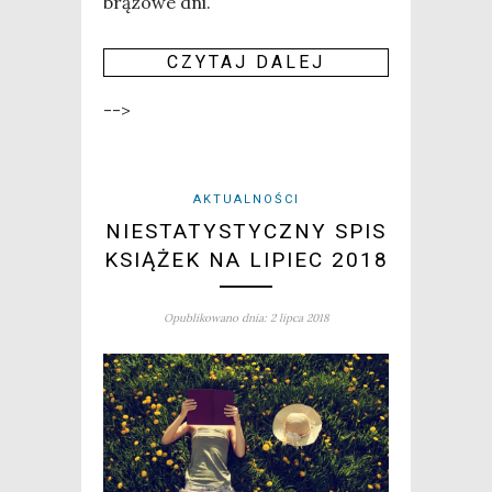
brą­zo­we dni.
CZY­TAJ DALEJ
-->
AKTUALNOŚCI
NIESTATYSTYCZNY SPIS
KSIĄŻEK NA LIPIEC 2018
Opublikowano dnia: 2 lipca 2018