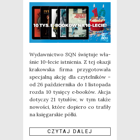
Wydaw­nic­two SQN świę­tu­je wła­
śnie 10-lecie ist­nie­nia. Z tej oka­zji
kra­kow­ska fir­ma przy­go­to­wa­ła
spe­cjal­ną akcję dla czy­tel­ni­ków –
od 26 paź­dzier­ni­ka do 1 listo­pa­da
roz­da 10 tysię­cy e‑booków. Akcja
doty­czy 21 tytu­łów, w tym tak­że
nowo­ści, któ­re dopie­ro co tra­fi­ły
na księ­gar­skie pół­ki.
CZY­TAJ DALEJ