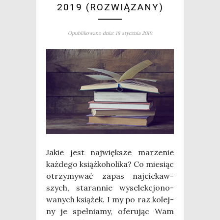
2019 (ROZWIĄZANY)
Opublikowano dnia: 18 stycznia 2019
Jakie jest naj­więk­sze marze­nie
każ­de­go książ­ko­ho­li­ka? Co mie­siąc
otrzy­my­wać zapas naj­cie­kaw­
szych, sta­ran­nie wyse­lek­cjo­no­
wa­nych ksią­żek. I my po raz kolej­
ny je speł­nia­my, ofe­ru­jąc Wam