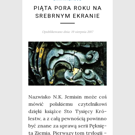
PIĄTA PORA ROKU NA
SREBRNYM EKRANIE
Opublikowano dnia: 19 sierpnia 2017
Nazwi­sko N.K. Jemi­sin może coś
mówić pol­skie­mu czy­tel­ni­ko­wi
dzię­ki książ­ce Sto Tysię­cy Kró­
lestw, a z całą pew­no­ścią powin­no
być zna­ne za spra­wą serii Pęk­nię­
ta Zie­mia. Pierw­szy tom try­lo­gii –