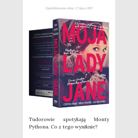
Opublikowano dnia: 17 lipca 2017
Tudo­ro­wie spo­ty­ka­ją Mon­ty
Pytho­na. Co z tego wyniknie?