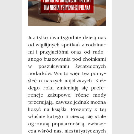
Już tyl­ko dwa tygo­dnie dzie­lą nas
od wigi­lij­nych spo­tkań z rodzi­na­
mi i przy­ja­ciół­mi oraz od rado­
sne­go buszo­wa­nia pod cho­in­ka­mi
w poszu­ki­wa­niu świą­tecz­nych
podar­ków. War­to więc też pomy­
śleć o naszych naj­bliż­szych. Każ­
de­go roku zmie­nia­ją się pre­fe­
ren­cje zaku­po­we, róż­ne mody
prze­mi­ja­ją, zawsze jed­nak moż­na
liczyć na książ­ki. Pre­zen­ty z tej
wła­śnie kate­go­rii cie­szą się sta­le
ogrom­ną popu­lar­no­ścią, zwłasz­
cza wśród nas, nie­sta­ty­stycz­nych