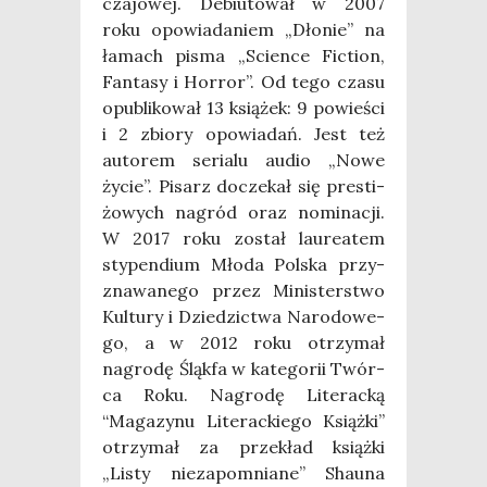
cza­jo­wej. Debiu­to­wał w 2007
roku opo­wia­da­niem „Dło­nie” na
łamach pisma „Scien­ce Fic­tion,
Fan­ta­sy i Hor­ror”. Od tego cza­su
opu­bli­ko­wał 13 ksią­żek: 9 powie­ści
i 2 zbio­ry opo­wia­dań. Jest też
auto­rem seria­lu audio „Nowe
życie”. Pisarz docze­kał się pre­sti­
żo­wych nagród oraz nomi­na­cji.
W 2017 roku został lau­re­atem
sty­pen­dium Mło­da Pol­ska przy­
zna­wa­ne­go przez Mini­ster­stwo
Kul­tu­ry i Dzie­dzic­twa Naro­do­we­
go, a w 2012 roku otrzy­mał
nagro­dę Śląk­fa w kate­go­rii Twór­
ca Roku. Nagro­dę Lite­rac­ką
“Maga­zy­nu Lite­rac­kie­go Książ­ki”
otrzy­mał za prze­kład książ­ki
„Listy nie­za­po­mnia­ne” Shau­na