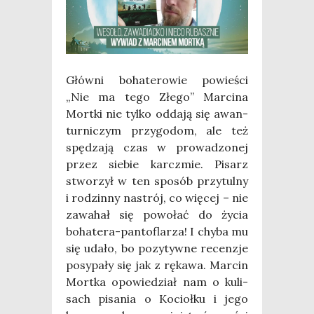
Głów­ni boha­te­ro­wie powie­ści
„Nie ma tego Złe­go” Mar­ci­na
Mort­ki nie tyl­ko odda­ją się awan­
tur­ni­czym przy­go­dom, ale też
spę­dza­ją czas w pro­wa­dzo­nej
przez sie­bie karcz­mie. Pisarz
stwo­rzył w ten spo­sób przy­tul­ny
i rodzin­ny nastrój, co wię­cej – nie
zawa­hał się powo­łać do życia
boha­te­ra-pan­to­fla­rza! I chy­ba mu
się uda­ło, bo pozy­tyw­ne recen­zje
posy­pa­ły się jak z ręka­wa. Mar­cin
Mort­ka opo­wie­dział nam o kuli­
sach pisa­nia o Kocioł­ku i jego