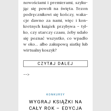
nowo­ścia­mi i pre­mie­ra­mi, szy­ku­
jąc się powo­li na świę­ta. Sezon
pod­ręcz­ni­ko­wi się koń­czy, waka­
cje daw­no za nami, więc i kon­
kret­nych ksią­żek przy­by­wa – tyl­
ko, czy star­czy cza­su, żeby uda­ło
się poznać wszyst­ko, co wpa­dło
w oko… albo zaku­po­wą siat­kę lub
wir­tu­al­ny koszyk?
CZY­TAJ DALEJ
-->
KONKURSY
WYGRAJ KSIĄŻKI NA
CAŁY ROK – EDYCJA