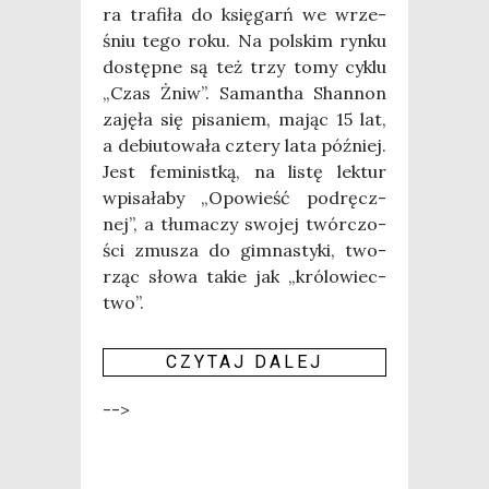
ra tra­fi­ła do księ­garń we wrze­
śniu tego roku. Na pol­skim ryn­ku
dostęp­ne są też trzy tomy cyklu
„Czas Żniw”. Saman­tha Shan­non
zaję­ła się pisa­niem, mając 15 lat,
a debiu­to­wa­ła czte­ry lata póź­niej.
Jest femi­nist­ką, na listę lek­tur
wpi­sa­ła­by „Opo­wieść pod­ręcz­
nej”, a tłu­ma­czy swo­jej twór­czo­
ści zmu­sza do gim­na­sty­ki, two­
rząc sło­wa takie jak „kró­lo­wiec­
two”.
CZY­TAJ DALEJ
-->