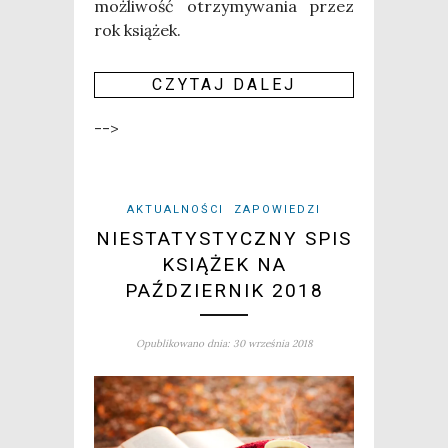
moż­li­wość otrzy­my­wa­nia przez
rok ksią­żek.
CZY­TAJ DALEJ
-->
AKTUALNOŚCI
ZAPOWIEDZI
NIESTATYSTYCZNY SPIS
KSIĄŻEK NA
PAŹDZIERNIK 2018
Opublikowano dnia: 30 września 2018