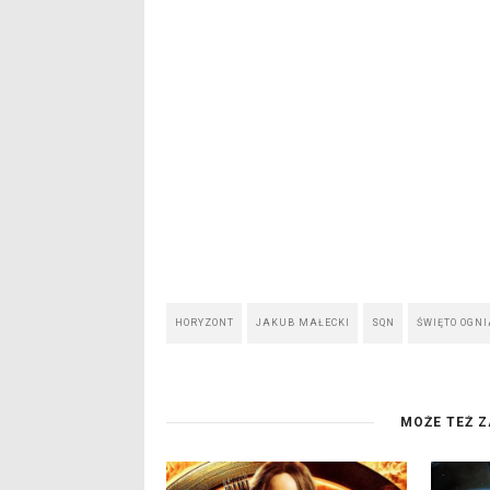
HORYZONT
JAKUB MAŁECKI
SQN
ŚWIĘTO OGNI
MOŻE TEŻ Z