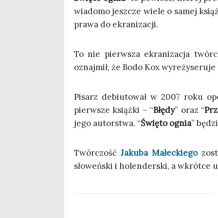
wia­do­mo jesz­cze wie­le o samej ksią
pra­wa do ekranizacji.
To nie pierw­sza ekra­ni­za­cja twór­
oznaj­mił, że Bodo Kox wyre­ży­se­ru­je 
Pisarz debiu­to­wał w 2007 roku opo
pierw­sze książ­ki – “
Błę­dy
” oraz “
Prz
jego autor­stwa. “
Świę­to ognia
” będzi
Twór­czość
Jaku­ba Małec­kie­go
zosta
sło­weń­ski i holen­der­ski, a wkrót­ce