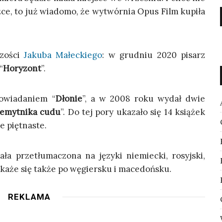
ż­ce, to już wia­do­mo, że wytwór­nia Opus Film kupi­ła
czo­ści
Jaku­ba Małec­kie­go
: w grud­niu 2020 pisarz
“
Hory­zont
”.
­wia­da­niem “
Dło­nie
”, a w 2008 roku wydał dwie
e­myt­ni­ka cudu
”. Do tej pory uka­za­ło się 14 ksią­żek
e piętnaste.
­ła prze­tłu­ma­czo­na na języ­ki nie­miec­ki, rosyj­ski,
 uka­że się tak­że po węgier­sku i macedońsku.
REKLAMA