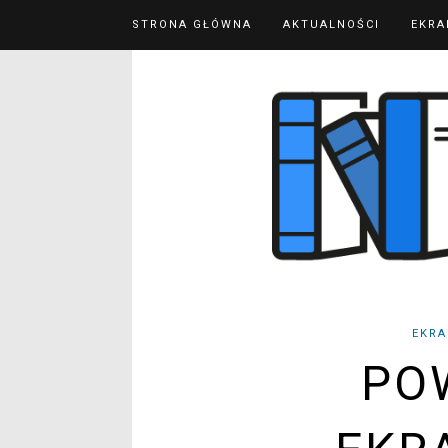
STRONA GŁÓWNA
AKTUALNOŚCI
EKRA
EKRA
PO