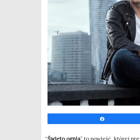
Udo­stęp­nij
“
Świę­to ognia
” to powieść, któ­rej pre