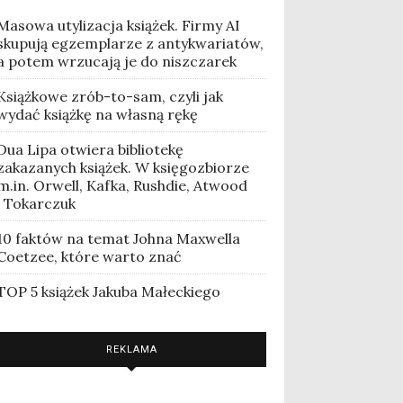
Masowa utylizacja książek. Firmy AI
skupują egzemplarze z antykwariatów,
a potem wrzucają je do niszczarek
Książkowe zrób-to-sam, czyli jak
wydać książkę na własną rękę
Dua Lipa otwiera bibliotekę
zakazanych książek. W księgozbiorze
m.in. Orwell, Kafka, Rushdie, Atwood
i Tokarczuk
10 faktów na temat Johna Maxwella
Coetzee, które warto znać
TOP 5 książek Jakuba Małeckiego
REKLAMA