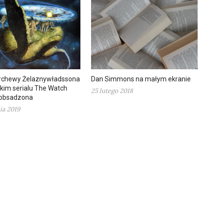
rchewy Żelaznywładssona
Dan Simmons na małym ekranie
kim serialu The Watch
25 lutego 2018
 obsadzona
ia 2019