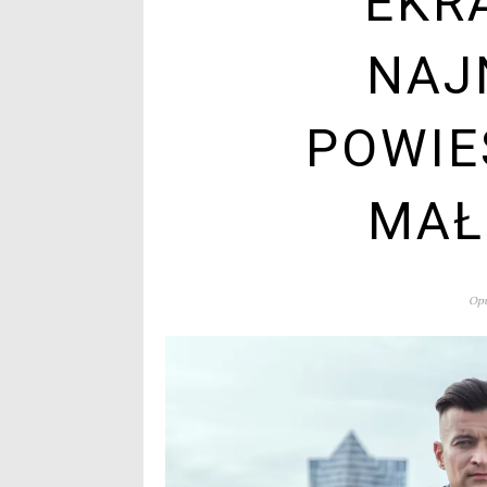
EKR
NAJ
POWIE
MAŁ
Opu