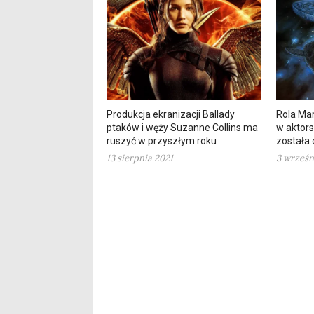
Produkcja ekranizacji Ballady
Rola Ma
ptaków i węży Suzanne Collins ma
w aktors
ruszyć w przyszłym roku
została
13 sierpnia 2021
3 wrześn