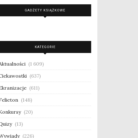
GADŻETY KSIĄŻKOWE
KATEGORIE
Aktualności
(1 609)
Ciekawostki
(637)
Ekranizacje
(611)
Felieton
(148)
Konkursy
(20)
Quizy
(13)
Wywiady
(226)