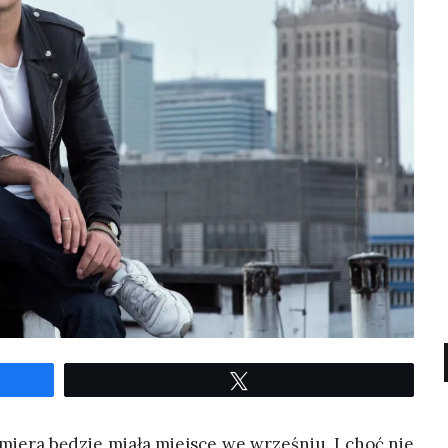
Twe­etuj
­mie­ra będzie mia­ła miej­sce we wrze­śniu. I choć nie