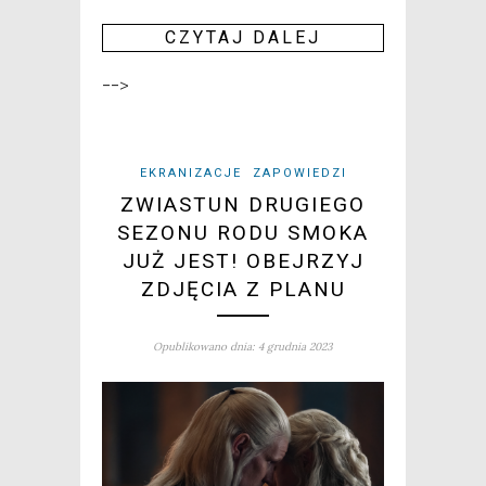
CZY­TAJ DALEJ
-->
EKRANIZACJE
ZAPOWIEDZI
ZWIASTUN DRUGIEGO
SEZONU RODU SMOKA
JUŻ JEST! OBEJRZYJ
ZDJĘCIA Z PLANU
Opublikowano dnia: 4 grudnia 2023