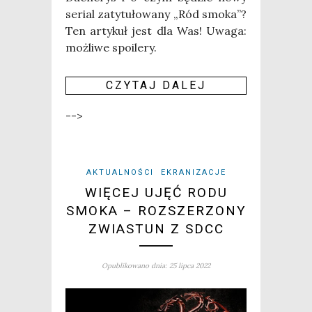
serial zaty­tu­ło­wa­ny „Ród smo­ka”?
Ten arty­kuł jest dla Was! Uwa­ga:
moż­li­we spo­ile­ry.
CZY­TAJ DALEJ
-->
AKTUALNOŚCI
EKRANIZACJE
WIĘCEJ UJĘĆ RODU
SMOKA – ROZSZERZONY
ZWIASTUN Z SDCC
Opublikowano dnia: 25 lipca 2022