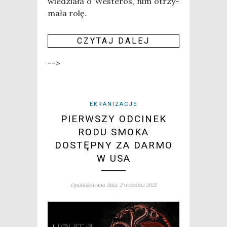
wie­dzia­ła o Weste­ros, nim otrzy­
ma­ła rolę.
CZY­TAJ DALEJ
-->
EKRANIZACJE
PIERWSZY ODCINEK
RODU SMOKA
DOSTĘPNY ZA DARMO
W USA
Opublikowano dnia: 2 września 2022