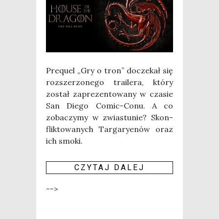
Pre­qu­el „Gry o tron” docze­kał się
roz­sze­rzo­ne­go tra­ile­ra, któ­ry
został zapre­zen­to­wa­ny w cza­sie
San Die­go Comic-Conu. A co
zoba­czy­my w zwia­stu­nie? Skon­
flik­to­wa­nych Tar­ga­ry­enów oraz
ich smo­ki.
CZY­TAJ DALEJ
-->