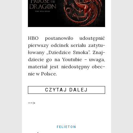
HBO posta­no­wi­ło udo­stęp­nić
pierw­szy odci­nek seria­lu zaty­tu­
ło­wa­ny „Dzie­dzi­ce Smo­ka”. Znaj­
dzie­cie go na Youtu­bie – uwa­ga,
mate­riał jest nie­do­stęp­ny obec­
nie w Pol­sce.
CZY­TAJ DALEJ
-->
FELIETON