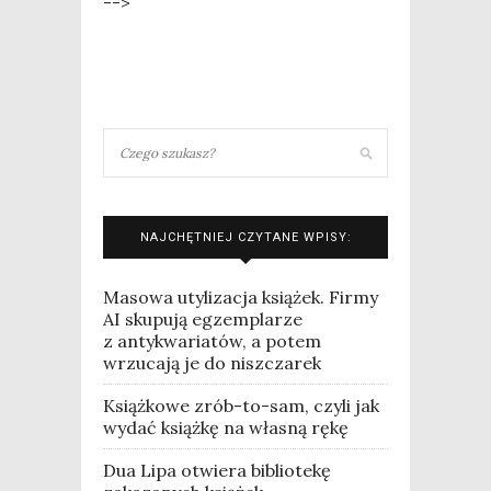
-->
NAJCHĘTNIEJ CZYTANE WPISY:
Masowa utylizacja książek. Firmy
AI skupują egzemplarze
z antykwariatów, a potem
wrzucają je do niszczarek
Książkowe zrób-to-sam, czyli jak
wydać książkę na własną rękę
Dua Lipa otwiera bibliotekę