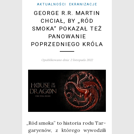
AKTUALNOŚCI
EKRANIZACJE
GEORGE R.R. MARTIN
CHCIAŁ, BY „RÓD
SMOKA” POKAZAŁ TEŻ
PANOWANIE
POPRZEDNIEGO KRÓLA
Opublikowano dnia: 2 listopada 2022
„
Ród smo­ka” to histo­ria rodu Tar­
ga­ry­enów, z któ­re­go wywo­dzi­li