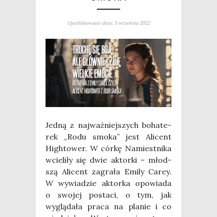
Opublikowano dnia: 5 września 2022
Jed­ną z naj­waż­niej­szych boha­te­
rek „Rodu smo­ka” jest Ali­cent
High­to­wer. W cór­kę Namiest­ni­ka
wcie­li­ły się dwie aktor­ki – młod­
szą Ali­cent zagra­ła Emi­ly Carey.
W wywia­dzie aktor­ka opo­wia­da
o swo­jej posta­ci, o tym, jak
wyglą­da­ła pra­ca na pla­nie i co