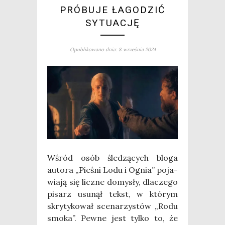
PRÓBUJE ŁAGODZIĆ
SYTUACJĘ
Opublikowano dnia: 8 września 2024
Wśród osób śle­dzą­cych blo­ga
auto­ra „Pie­śni Lodu i Ognia” poja­
wia­ją się licz­ne domy­sły, dla­cze­go
pisarz usu­nął tekst, w któ­rym
skry­ty­ko­wał sce­na­rzy­stów „Rodu
smo­ka”. Pew­ne jest tyl­ko to, że