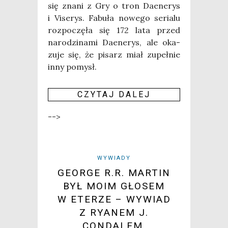
się zna­ni z Gry o tron Daene­rys
i Vise­rys. Fabu­ła nowe­go seria­lu
roz­po­czę­ła się 172 lata przed
naro­dzi­na­mi Daene­rys, ale oka­
zu­je się, że pisarz miał zupeł­nie
inny pomysł.
CZY­TAJ DALEJ
-->
WYWIADY
GEORGE R.R. MARTIN
BYŁ MOIM GŁOSEM
W ETERZE – WYWIAD
Z RYANEM J.
CONDALEM,