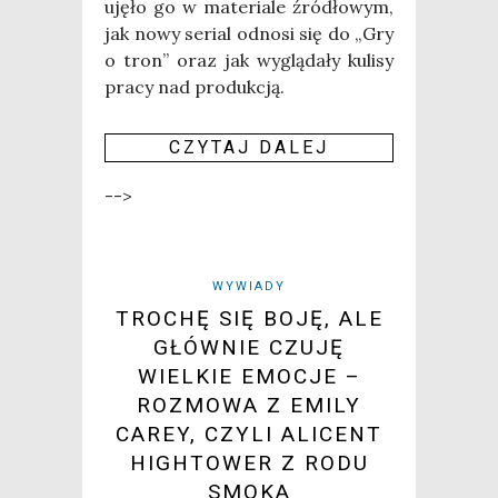
uję­ło go w mate­ria­le źró­dło­wym,
jak nowy serial odno­si się do „Gry
o tron” oraz jak wyglą­da­ły kuli­sy
pra­cy nad pro­duk­cją.
CZY­TAJ DALEJ
-->
WYWIADY
TROCHĘ SIĘ BOJĘ, ALE
GŁÓWNIE CZUJĘ
WIELKIE EMOCJE –
ROZMOWA Z EMILY
CAREY, CZYLI ALICENT
HIGHTOWER Z RODU
SMOKA