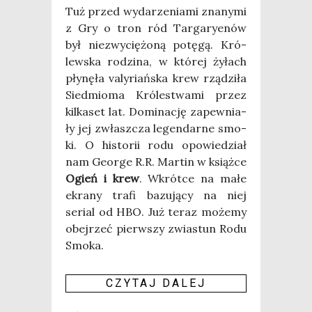
Tuż przed wyda­rze­nia­mi zna­ny­mi
z Gry o tron ród Tar­ga­ry­enów
był nie­zwy­cię­żo­ną potę­gą. Kró­
lew­ska rodzi­na, w któ­rej żyłach
pły­nę­ła valy­riań­ska krew rzą­dzi­ła
Sied­mio­ma Kró­le­stwa­mi przez
kil­ka­set lat. Domi­na­cję zapew­nia­
ły jej zwłasz­cza legen­dar­ne smo­
ki. O histo­rii rodu opo­wie­dział
nam Geo­r­ge R.R. Mar­tin w książ­ce
Ogień i krew
. Wkrót­ce na małe
ekra­ny tra­fi bazu­ją­cy na niej
serial od HBO. Już teraz może­my
obej­rzeć pierw­szy zwia­stun Rodu
Smo­ka.
CZY­TAJ DALEJ