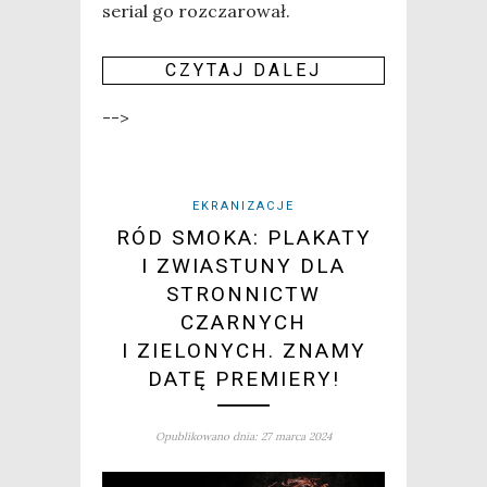
serial go rozczarował.
CZY­TAJ DALEJ
-->
EKRANIZACJE
RÓD SMOKA: PLAKATY
I ZWIASTUNY DLA
STRONNICTW
CZARNYCH
I ZIELONYCH. ZNAMY
DATĘ PREMIERY!
Opublikowano dnia: 27 marca 2024