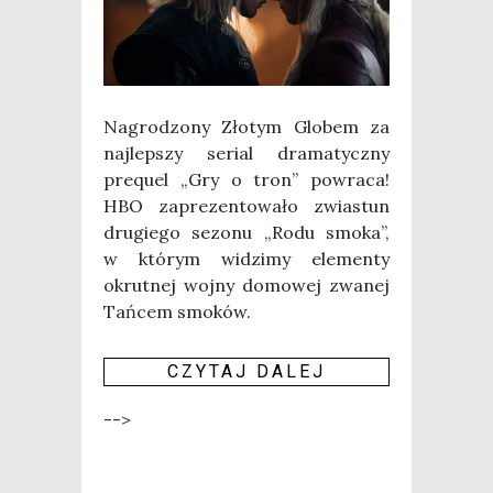
Nagro­dzo­ny Zło­tym Glo­bem za
naj­lep­szy serial dra­ma­tycz­ny
pre­qu­el „Gry o tron” powra­ca!
HBO zapre­zen­to­wa­ło zwia­stun
dru­gie­go sezo­nu „Rodu smo­ka”,
w któ­rym widzi­my ele­men­ty
okrut­nej woj­ny domo­wej zwa­nej
Tań­cem smo­ków.
CZY­TAJ DALEJ
-->