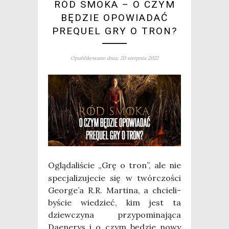
RÓD SMOKA – O CZYM
BĘDZIE OPOWIADAĆ
PREQUEL GRY O TRON?
Opublikowano dnia: 20 sierpnia 2022
Oglą­da­li­ście „Grę o tron”, ale nie
spe­cja­li­zu­je­cie się w twór­czo­ści
George’a R.R. Mar­ti­na, a chcie­li­
by­ście wie­dzieć, kim jest ta
dziew­czy­na przy­po­mi­na­ją­ca
Daene­rys i o czym będzie nowy