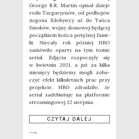
Geo­r­ge R.R. Mar­tin opi­sał dzie­je
rodu Tar­ga­ry­enów, od pod­bo­jów
Aego­na Zdo­byw­cy aż do Tań­ca
Smo­ków, woj­ny domo­wej będą­cej
począt­kiem koń­ca potęż­nej fami­
lii. Nie­ca­ły rok póź­niej HBO
zamó­wi­ło opar­ty na tym tomie
serial. Zdję­cia roz­po­czę­ły się
w kwiet­niu 2021, a już za kil­ka
mie­się­cy będzie­my mogli zoba­
czyć efekt kil­ku­let­nich prac przy
pro­jek­cie. HBO zdra­dzi­ło, że
serial zade­biu­tu­je na plat­for­mie
stre­amin­go­wej 22 sierp­nia.
CZY­TAJ DALEJ
-->