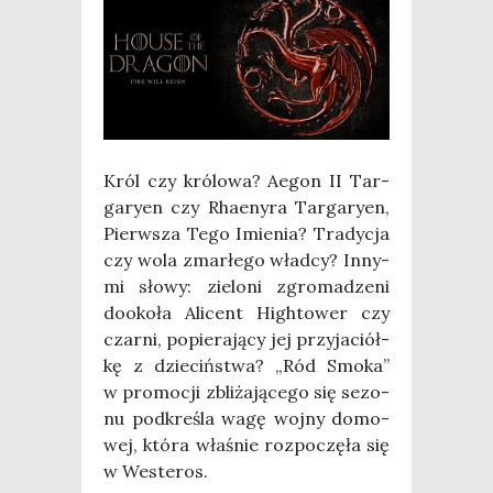
Król czy kró­lo­wa? Aegon II Tar­
ga­ry­en czy Rha­eny­ra Tar­ga­ry­en,
Pierw­sza Tego Imie­nia? Tra­dy­cja
czy wola zmar­łe­go wład­cy? Inny­
mi sło­wy: zie­lo­ni zgro­ma­dze­ni
dooko­ła Ali­cent High­to­wer czy
czar­ni, popie­ra­ją­cy jej przy­ja­ciół­
kę z dzie­ciń­stwa? „Ród Smo­ka”
w pro­mo­cji zbli­ża­ją­ce­go się sezo­
nu pod­kre­śla wagę woj­ny domo­
wej, któ­ra wła­śnie roz­po­czę­ła się
w Weste­ros.