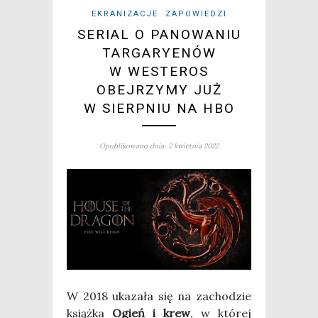
EKRANIZACJE
ZAPOWIEDZI
SERIAL O PANOWANIU
TARGARYENÓW
W WESTEROS
OBEJRZYMY JUŻ
W SIERPNIU NA HBO
Opublikowano dnia: 2 kwietnia 2022
W 2018 uka­za­ła się na zacho­dzie
książ­ka
Ogień i krew
, w któ­rej