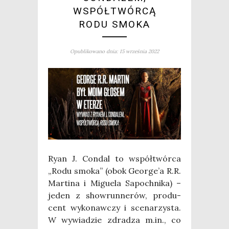
WSPÓŁTWÓRCĄ
RODU SMOKA
Opublikowano dnia: 15 września 2022
Ryan J. Con­dal to współ­twór­ca
„Rodu smo­ka” (obok George’a R.R.
Mar­ti­na i Migu­ela Sapoch­ni­ka) –
jeden z show­run­ne­rów, pro­du­
cent wyko­naw­czy i sce­na­rzy­sta.
W wywia­dzie zdra­dza m.in., co