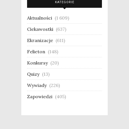
KATEGORIE
Aktualności
(1 609)
Ciekawostki
(637)
Ekranizacje
(611)
Felieton
(148)
Konkursy
(20)
Quizy
(13)
Wywiady
(226)
Zapowiedzi
(405)