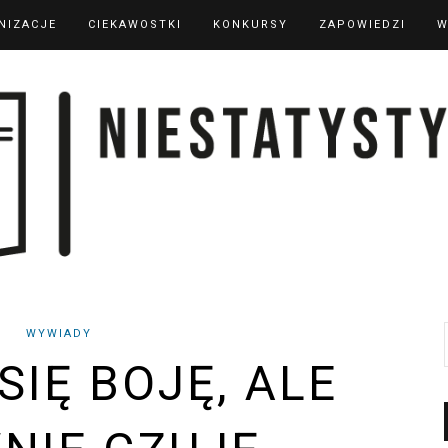
NIZACJE
CIEKAWOSTKI
KONKURSY
ZAPOWIEDZI
W
WYWIADY
SIĘ BOJĘ, ALE