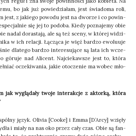
nych reguł i zna swo­je powin­no­ści jako kobie­ta. Na
temu, bo jak już powie­dzia­łam, jest świa­do­ma roli,
kim jest, z jakie­go powo­du jest na dwo­rze i co powin­
­spe­cjal­nie się jej to podo­ba. Kie­dy pozna­je­my obie
e nadal dora­sta­ją, ale są też sce­ny, w któ­rej widzi­
i­ka w ich rela­cji. Łączą­ca je więź bar­dzo ewo­lu­uje
nie dla­te­go bar­dzo inte­re­su­ją­ce są lata ich wcze­
co góru­je nad Ali­cent. Naj­cie­kaw­sze jest to, któ­ra
eł­niać ocze­ki­wa­nia, jakie oto­cze­nie ma wobec mło­
 jak wyglą­da­ły two­je inte­rak­cje z aktor­ką, któ­ra
?
wspól­ny język. Oli­via [Cooke] i Emma [D’Arcy] wzię­ły
y­dła i mia­ły na nas oko przez cały czas. Obie są fan­