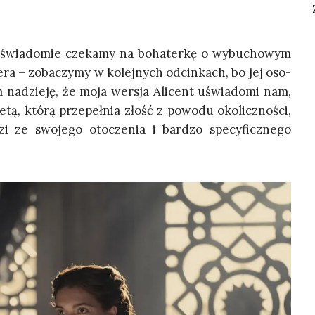
d­świa­do­mie cze­ka­my na boha­ter­kę o wybu­cho­wym
ze­ra – zoba­czy­my w kolej­nych odcin­kach, bo jej oso­
m nadzie­ję, że moja wer­sja Ali­cent uświa­do­mi nam,
tą, któ­rą prze­peł­nia złość z powo­du oko­licz­no­ści,
i ze swo­je­go oto­cze­nia i bar­dzo spe­cy­ficz­ne­go