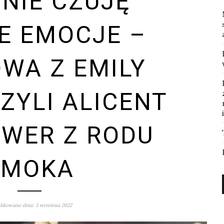
NIE CZUJĘ
IE EMOCJE –
WA Z EMILY
CZYLI ALICENT
WER Z RODU
SMOKA
ikowano dnia: 5 września 2022