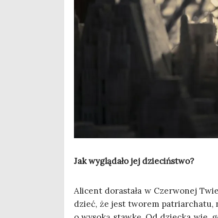
Jak wyglą­da­ło jej dzieciństwo?
Ali­cent dora­sta­ła w Czer­wo­nej Tw
dzieć, że jest two­rem patriar­cha­tu,
o wyso­ką staw­kę. Od dziec­ka wie, g