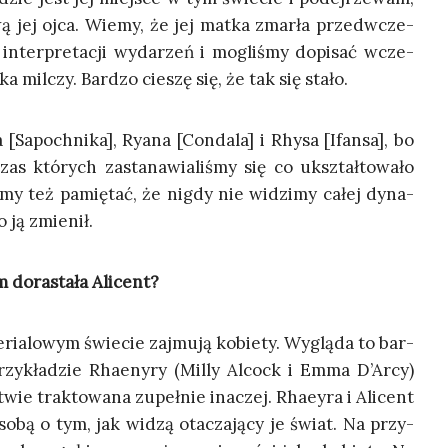
ą jej ojca. Wie­my, że jej mat­ka zmar­ła przed­wcze­
 inter­pre­ta­cji wyda­rzeń i mogli­śmy dopi­sać wcze­
ka mil­czy. Bar­dzo cie­szę się, że tak się stało.
apoch­ni­ka], Ryana [Con­da­la] i Rhy­sa [Ifan­sa], bo
­czas któ­rych zasta­na­wia­li­śmy się co ukształ­to­wa­ło
­my też pamię­tać, że nigdy nie widzi­my całej dyna­
o ją zmienił.
 dora­sta­ła Alicent?
ria­lo­wym świe­cie zaj­mu­ją kobie­ty. Wyglą­da to bar­
rzy­kła­dzie Rha­eny­ry (Mil­ly Alcock i Emma D’Arcy)
twie trak­to­wa­na zupeł­nie ina­czej. Rha­ey­ra i Ali­cent
e sobą o tym, jak widzą ota­cza­ją­cy je świat. Na przy­