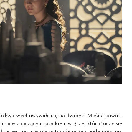
ier­dzy i wycho­wy­wa­ła się na dwo­rze. Moż­na powie­
 nic nie zna­czą­cym pion­kiem w grze, któ­ra toczy się
dzie jest jej miej­sce w tym świe­cie i podej­rze­wam,