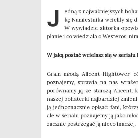
J
ed­ną z naj­waż­niej­szych boha
kę Namiest­ni­ka wcie­li­ły się 
W wywia­dzie aktor­ka opo­wia­d
pla­nie i co wie­dzia­ła o Weste­ros, nim
W jaką postać wcie­lasz się w seria­l
Gram mło­dą Ali­cent High­to­wer, có
pozna­je­my, spra­wia na nas wra­że­n
porów­na­my ją ze star­szą Ali­cent, k
naszej boha­ter­ki naj­bar­dziej zmie­
ją jed­no­znacz­nie opi­sać: fani, któ­r
ale w seria­lu pozna­je­my ją jako mł
zacznie postrze­gać ją nie­co inaczej.