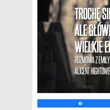
Udo­stęp­nij