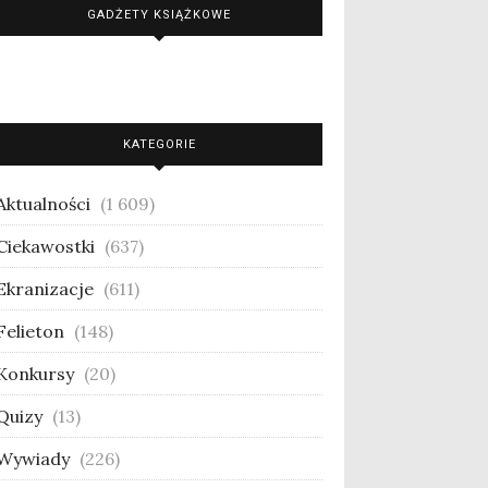
GADŻETY KSIĄŻKOWE
KATEGORIE
Aktualności
(1 609)
Ciekawostki
(637)
Ekranizacje
(611)
Felieton
(148)
Konkursy
(20)
Quizy
(13)
Wywiady
(226)