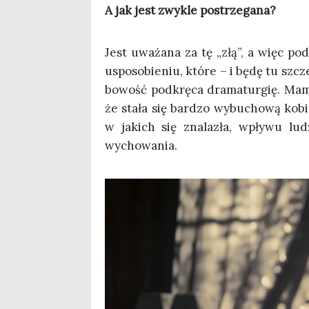
A jak jest zwy­kle postrzegana?
Jest uwa­ża­na za tę „złą”, a więc po
uspo­so­bie­niu, któ­re – i będę tu szc
bo­wość pod­krę­ca dra­ma­tur­gię. Ma
że sta­ła się bar­dzo wybu­cho­wą kobie­
w jakich się zna­la­zła, wpły­wu ludz
wychowania.