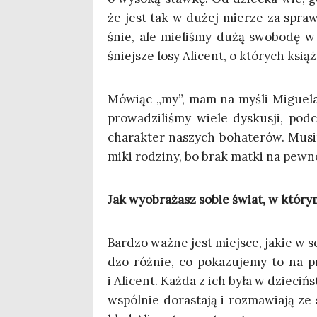
że jest tak w dużej mie­rze za spra­w
śnie, ale mie­li­śmy dużą swo­bo­dę w
śniej­sze losy Ali­cent, o któ­rych książ­
Mówiąc „my”, mam na myśli Migu­ela [S
pro­wa­dzi­li­śmy wie­le dys­ku­sji, pod
cha­rak­ter naszych boha­te­rów. Musi
mi­ki rodzi­ny, bo brak mat­ki na pew­n
Jak wyobra­żasz sobie świat, w któ­rym
Bar­dzo waż­ne jest miej­sce, jakie w se
dzo róż­nie, co poka­zu­je­my to na p
i Ali­cent. Każ­da z ich była w dzie­ciń­s
wspól­nie dora­sta­ją i roz­ma­wia­ją z