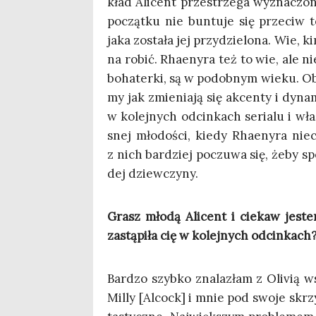
kład Ali­cent prze­strze­ga wyzna­czo­
począt­ku nie bun­tu­je się prze­ciw 
jaka zosta­ła jej przy­dzie­lo­na. Wie, 
na robić. Rha­eny­ra też to wie, ale nie
boha­ter­ki, są w podob­nym wie­ku. Obi
my jak zmie­nia­ją się akcen­ty i dyna­m
w kolej­nych odcin­kach seria­lu i wła­ś
snej mło­do­ści, kie­dy Rha­eny­ra nie­
z nich bar­dziej poczu­wa się, żeby sp
dej dziewczyny.
Grasz mło­dą Ali­cent i cie­kaw jestem
zastą­pi­ła cię w kolej­nych odcinkach
Bar­dzo szyb­ko zna­la­złam z Oli­vią 
Mil­ly [Alcock] i mnie pod swo­je skrz