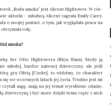
­te­rek „Rodu smo­ka” jest Ali­cent High­to­wer. W cór­
dwie aktor­ki – młod­szą Ali­cent zagra­ła Emi­ly Carey.
a o swo­jej posta­ci, o tym, jak wyglą­da­ła pra­ca na
 otrzy­ma­ła rolę.
u Ród smoka?
r­kę Ser Otto High­to­we­ra (Rhys Ifans). Kie­dy ją
ie mło­dej, bar­dzo naiw­nej dziew­czy­ny, ale jeśli
tó­rą gra Oli­vią [Cooke], to widzi­my, że cha­rak­ter
nia się we wcze­snych latach jej życia. Trud­no jest mi
zy czy­ta­li sagę, mają na jej temat wyro­bio­ne zda­nie,
o­dą dziew­czy­nę i być może dzię­ki temu część z nich