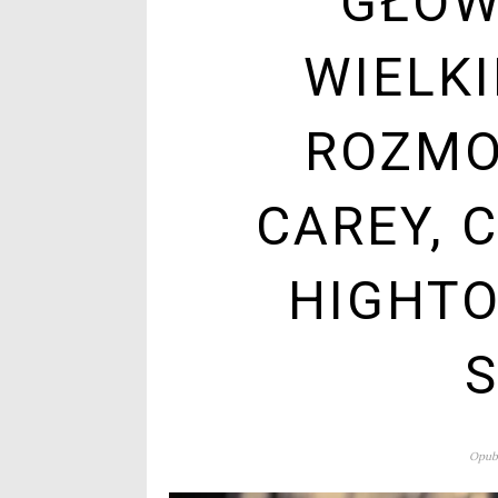
GŁÓW
WIELK
ROZMO
CAREY, 
HIGHTO
Opubl