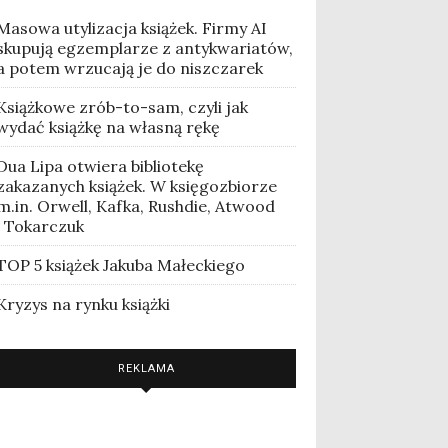
Masowa utylizacja książek. Firmy AI
skupują egzemplarze z antykwariatów,
a potem wrzucają je do niszczarek
Książkowe zrób-to-sam, czyli jak
wydać książkę na własną rękę
Dua Lipa otwiera bibliotekę
zakazanych książek. W księgozbiorze
m.in. Orwell, Kafka, Rushdie, Atwood
i Tokarczuk
TOP 5 książek Jakuba Małeckiego
Kryzys na rynku książki
REKLAMA