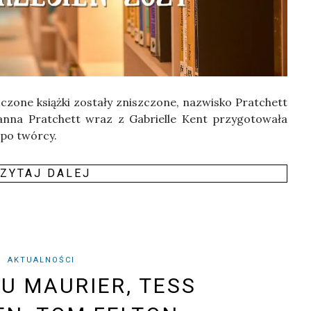
czo­ne książ­ki zosta­ły znisz­czo­ne, nazwi­sko Prat­chett
n­na Prat­chett wraz z Gabriel­le Kent przy­go­to­wa­ła
ę po twórcy.
ZY­TAJ DALEJ
AKTUALNOŚCI
U MAURIER, TESS