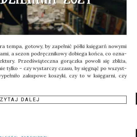
­ra tem­pa, goto­wy, by zapeł­nić pół­ki księ­garń nowy­mi
 nami, a sezon pod­ręcz­ni­ko­wy dobie­ga koń­ca, co ozna­
k­tu­ry. Przed­świą­tecz­na gorącz­ka powo­li się zbli­ża,
nie tyl­ko – czy wystar­czy cza­su, by się­gnąć po wszyst­
peł­ni­ło zaku­po­we koszy­ki, czy to w księ­gar­ni, czy
ZY­TAJ DALEJ