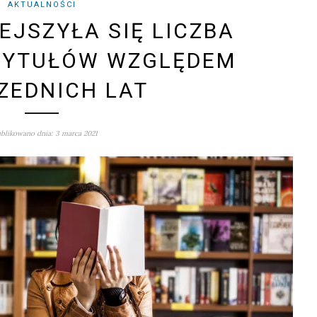
AKTUALNOŚCI
EJSZYŁA SIĘ LICZBA
TYTUŁÓW WZGLĘDEM
ZEDNICH LAT
blikowano dnia: 3 marca 2021