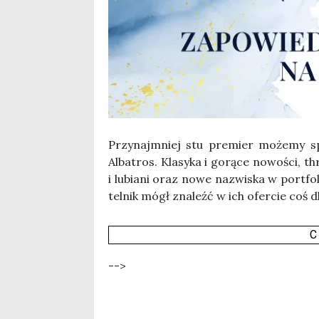
Przy­naj­mniej stu pre­mier może­my s
Alba­tros. Kla­sy­ka i gorą­ce nowo­ści, th
i lubia­ni oraz nowe nazwi­ska w port­fo­lio
tel­nik mógł zna­leźć w ich ofer­cie coś dl
C
-->