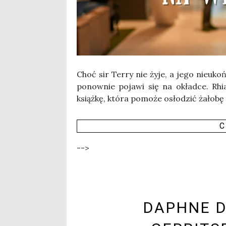
Choć sir Ter­ry nie żyje, a jego nie­ukoń­
ponow­nie poja­wi się na okład­ce. Rhia
książ­kę, któ­ra pomo­że osło­dzić żało­b
C
-->
DAPHNE D