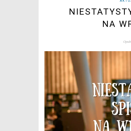
AKTU
NIESTATYST
NA W
Opubl