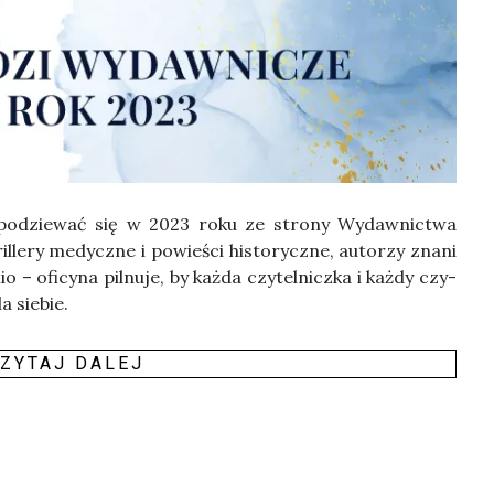
po­dzie­wać się w 2023 roku ze stro­ny Wydaw­nic­twa
ril­le­ry medycz­ne i powie­ści histo­rycz­ne, auto­rzy zna­ni
 – ofi­cy­na pil­nu­je, by każ­da czy­tel­nicz­ka i każ­dy czy­
a sie­bie.
ZY­TAJ DALEJ