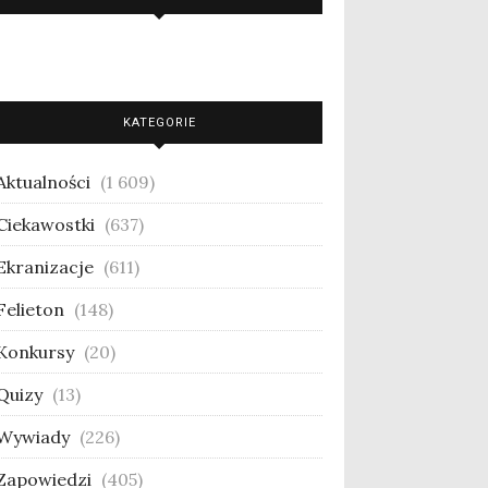
KATEGORIE
Aktualności
(1 609)
Ciekawostki
(637)
Ekranizacje
(611)
Felieton
(148)
Konkursy
(20)
Quizy
(13)
Wywiady
(226)
Zapowiedzi
(405)