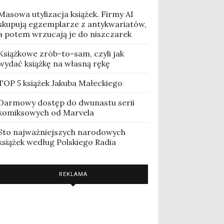
Masowa utylizacja książek. Firmy AI
skupują egzemplarze z antykwariatów,
a potem wrzucają je do niszczarek
Książkowe zrób-to-sam, czyli jak
wydać książkę na własną rękę
TOP 5 książek Jakuba Małeckiego
Darmowy dostęp do dwunastu serii
komiksowych od Marvela
Sto najważniejszych narodowych
książek według Polskiego Radia
REKLAMA