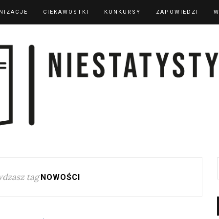
NIZACJE
CIEKAWOSTKI
KONKURSY
ZAPOWIEDZI
W
dzasz tag
NOWOŚCI