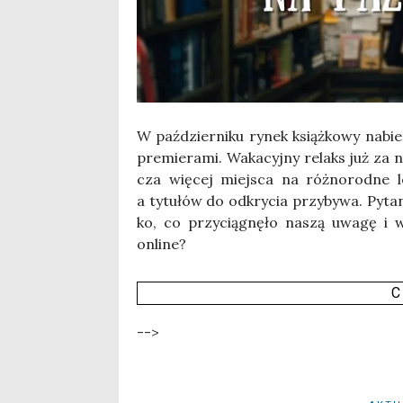
W paź­dzier­ni­ku rynek książ­ko­wy nabie
pre­mie­ra­mi. Waka­cyj­ny relaks już za
cza wię­cej miej­sca na róż­no­rod­ne le
a tytu­łów do odkry­cia przy­by­wa. Pyta­
ko, co przy­cią­gnę­ło naszą uwa­gę i wy
online?
C
-->