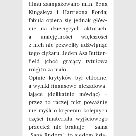
fil­mu zaan­ga­żo­wa­no m.in. Bena
King­sleya i Har­ri­so­na For­da;
fabu­ła opie­ra się jed­nak głów­
nie na dzie­cię­cych akto­rach,
a umie­jęt­no­ści więk­szo­ści
z nich nie pozwo­li­ły udźwi­gnąć
tego cię­ża­ru. Jeden Asa But­ter­
field (choć gra­ją­cy tytu­ło­wa
rolę) to za mało.
Opi­nie kry­ty­ków był chłod­ne,
a wyni­ki finan­so­we nie­za­do­wa­
la­ją­ce (deli­kat­nie mówiąc) –
przez to raczej nikt poważ­nie
nie myśli o krę­ce­niu kolej­nych
czę­ści (mate­ria­łu wyj­ścio­we­go
prze­cież nie bra­ku­je – sama
„Saga Ende­ra” to sie­dem ksią­