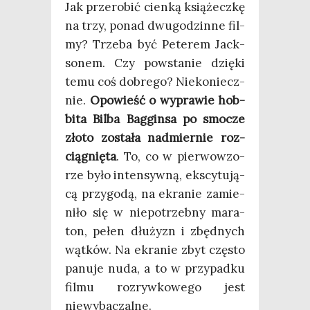
Jak prze­ro­bić cien­ką ksią­żecz­kę
na trzy, ponad dwu­go­dzin­ne fil­
my? Trze­ba być Pete­rem Jack­
so­nem. Czy powsta­nie dzię­ki
temu coś dobre­go? Nie­ko­niecz­
nie.
Opo­wieść o wypra­wie hob­
bi­ta Bil­ba Bag­gin­sa po smo­cze
zło­to zosta­ła nad­mier­nie roz­
cią­gnię­ta
. To, co w pier­wo­wzo­
rze było inten­syw­ną, eks­cy­tu­ją­
cą przy­go­dą, na ekra­nie zamie­
ni­ło się w nie­po­trzeb­ny mara­
ton, pełen dłu­żyzn i zbęd­nych
wąt­ków. Na ekra­nie zbyt czę­sto
panu­je nuda, a to w przy­pad­ku
fil­mu roz­ryw­ko­we­go jest
niewybaczalne.