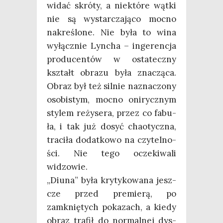
widać skró­ty, a nie­któ­re wąt­ki
nie są wystar­cza­ją­co moc­no
nakre­ślo­ne. Nie była to wina
wyłącz­nie Lyn­cha – inge­ren­cja
pro­du­cen­tów w osta­tecz­ny
kształt obra­zu była zna­czą­ca.
Obraz był też sil­nie nazna­czo­ny
oso­bi­stym, moc­no oni­rycz­nym
sty­lem reży­se­ra, przez co fabu­
ła, i tak już dosyć cha­otycz­na,
tra­ci­ła dodat­ko­wo na czy­tel­no­
ści. Nie tego ocze­ki­wa­li
widzowie.
„Diu­na” była kry­ty­ko­wa­na jesz­
cze przed pre­mie­rą, po
zamknię­tych poka­zach, a kie­dy
obraz tra­fił do nor­mal­nej dys­