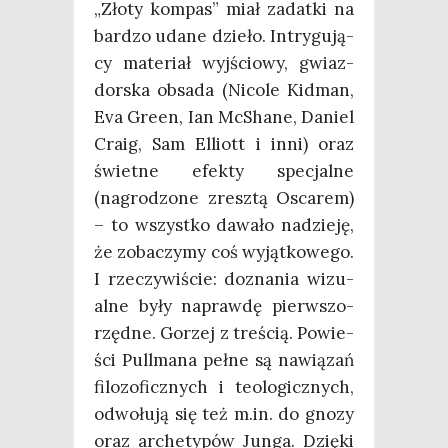
„Zło­ty kom­pas” miał zadat­ki na
bar­dzo uda­ne dzie­ło. Intry­gu­ją­
cy mate­riał wyj­ścio­wy, gwiaz­
dor­ska obsa­da (Nico­le Kid­man,
Eva Gre­en, Ian McSha­ne, Daniel
Cra­ig, Sam Elliott i inni) oraz
świet­ne efek­ty spe­cjal­ne
(nagro­dzo­ne zresz­tą Osca­rem)
– to wszyst­ko dawa­ło nadzie­ję,
że zoba­czy­my coś wyjąt­ko­we­go.
I rze­czy­wi­ście: dozna­nia wizu­
al­ne były napraw­dę pierw­szo­
rzęd­ne. Gorzej z tre­ścią. Powie­
ści Pul­l­ma­na peł­ne są nawią­zań
filo­zo­ficz­nych i teo­lo­gicz­nych,
odwo­łu­ją się też m.in. do gno­zy
oraz arche­ty­pów Jun­ga. Dzię­ki