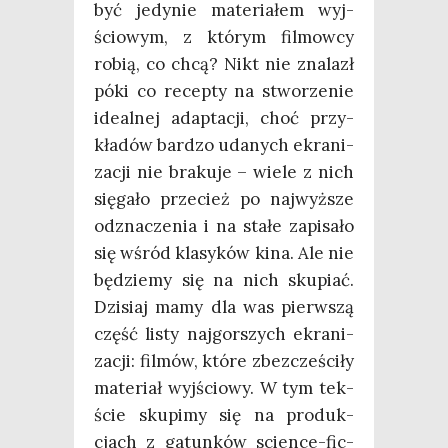
być jedy­nie mate­ria­łem wyj­
ścio­wym, z któ­rym fil­mow­cy
robią, co chcą? Nikt nie zna­lazł
póki co recep­ty na stwo­rze­nie
ide­al­nej adap­ta­cji, choć przy­
kła­dów bar­dzo uda­nych ekra­ni­
za­cji nie bra­ku­je – wie­le z nich
się­ga­ło prze­cież po naj­wyż­sze
odzna­cze­nia i na sta­łe zapi­sa­ło
się wśród kla­sy­ków kina. Ale nie
będzie­my się na nich sku­piać.
Dzi­siaj mamy dla was pierw­szą
część listy naj­gor­szych ekra­ni­
za­cji: fil­mów, któ­re zbez­cze­ści­ły
mate­riał wyj­ścio­wy. W tym tek­
ście sku­pi­my się na pro­duk­
cjach z gatun­ków scien­ce-fic­