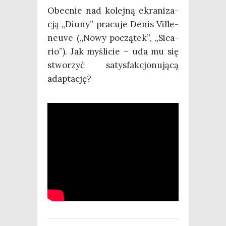
Obec­nie nad kolej­ną ekra­ni­za­
cją „Diu­ny” pra­cu­je Denis Vil­le­
neu­ve („Nowy począ­tek”, „Sica­
rio”). Jak myśli­cie – uda mu się
stwo­rzyć satys­fak­cjo­nu­ją­cą
adaptację?