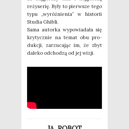
reży­se­rię. Były to pierw­sze tego
typu „wyróż­nie­nia” w histo­rii
Stu­dia Ghibli.
Sama autor­ka wypo­wia­da­ła się
kry­tycz­nie na temat obu pro­
duk­cji, zarzu­ca­jąc im, że zbyt
dale­ko odcho­dzą od jej wizji.
JA, ROBOT