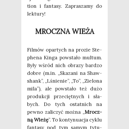
tion i fan­ta­sy. Zapra­sza­my do
lektury!
MROCZNA WIEŻA
Fil­mów opar­tych na pro­zie Ste­
phe­na Kin­ga powsta­ło mul­tum.
Były wśród nich obra­zy bar­dzo
dobre (m.in. „Ska­za­ni na Shaw­
shank”, „Lśnie­nie”, „To”, „Zie­lo­na
mila”), ale powsta­ło też dużo
pro­duk­cji prze­cięt­nych i sła­
bych. Do tych ostat­nich na
pew­no zali­czyć moż­na „
Mrocz­
ną Wie­żę
”. To kon­ty­nu­acja cyklu
fan­ta­sy pod tym samym tytu­