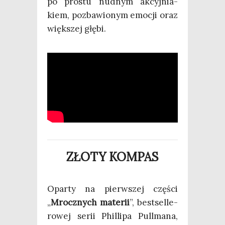
po pro­stu nud­nym akcyj­nia­
kiem, pozba­wio­nym emo­cji oraz
więk­szej głębi.
ZŁOTY KOMPAS
Opar­ty na pierw­szej czę­ści
„
Mrocz­nych mate­rii
”, best­sel­le­
ro­wej serii Phil­li­pa Pul­l­ma­na,