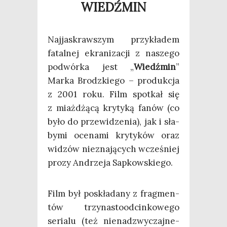
WIEDŹMIN
Naj­ja­skraw­szym przy­kła­dem
fatal­nej ekra­ni­za­cji z nasze­go
podwór­ka jest „
Wiedź­min
”
Mar­ka Brodz­kie­go – pro­duk­cja
z 2001 roku. Film spo­tkał się
z miaż­dżą­cą kry­ty­ką fanów (co
było do prze­wi­dze­nia), jak i sła­
by­mi oce­na­mi kry­ty­ków oraz
widzów nie­zna­ją­cych wcze­śniej
pro­zy Andrze­ja Sapkowskiego.
Film był poskła­da­ny z frag­men­
tów trzy­na­sto­od­cin­ko­we­go
seria­lu (też nie­na­dzwy­czaj­ne­