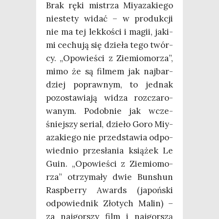
Brak ręki mistrza Miy­aza­kie­go
nie­ste­ty widać – w pro­duk­cji
nie ma tej lek­ko­ści i magii, jaki­
mi cechu­ją się dzie­ła tego twór­
cy. „Opo­wie­ści z Zie­mio­mo­rza”,
mimo że są fil­mem jak naj­bar­
dziej popraw­nym, to jed­nak
pozo­sta­wia­ją widza roz­cza­ro­
wa­nym. Podob­nie jak wcze­
śniej­szy serial, dzie­ło Goro Miy­
aza­kie­go nie przed­sta­wia odpo­
wied­nio prze­sła­nia ksią­żek Le
Guin. „Opo­wie­ści z Zie­mio­mo­
rza” otrzy­ma­ły dwie Bun­shun
Rasp­ber­ry Awards (japoń­ski
odpo­wied­nik Zło­tych Malin) –
za naj­gor­szy film i naj­gor­szą