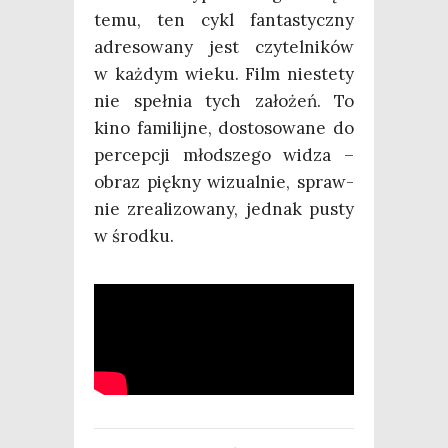
temu, ten cykl fan­ta­stycz­ny
adre­so­wa­ny jest czy­tel­ni­ków
w każ­dym wie­ku. Film nie­ste­ty
nie speł­nia tych zało­żeń. To
kino fami­lij­ne, dosto­so­wa­ne do
per­cep­cji młod­sze­go widza –
obraz pięk­ny wizu­al­nie, spraw­
nie zre­ali­zo­wa­ny, jed­nak pusty
w środku.