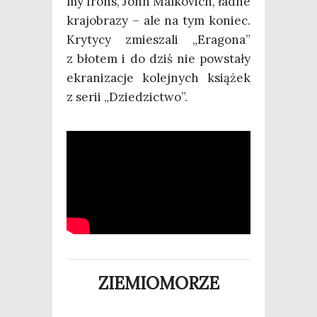
my Irons, John Mal­ko­vich, ład­ne
kra­jo­bra­zy – ale na tym koniec.
Kry­ty­cy zmie­sza­li „Era­go­na”
z bło­tem i do dziś nie powsta­ły
ekra­ni­za­cje kolej­nych ksią­żek
z serii „Dzie­dzic­two”.
ZIEMIOMORZE