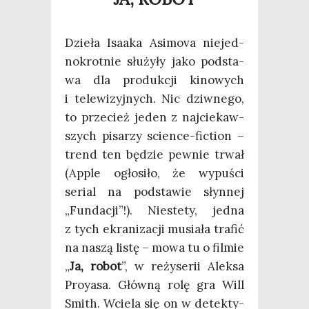
Dzie­ła Isa­aka Asi­mo­va nie­jed­
no­krot­nie słu­ży­ły jako pod­sta­
wa dla pro­duk­cji kino­wych
i tele­wi­zyj­nych. Nic dziw­ne­go,
to prze­cież jeden z naj­cie­kaw­
szych pisa­rzy scien­ce-fic­tion –
trend ten będzie pew­nie trwał
(Apple ogło­si­ło, że wypu­ści
serial na pod­sta­wie słyn­nej
„Fun­da­cji”!). Nie­ste­ty, jed­na
z tych ekra­ni­za­cji musia­ła tra­fić
na naszą listę – mowa tu o fil­mie
„
Ja, robot
”, w reży­se­rii Alek­sa
Proy­asa. Głów­ną rolę gra Will
Smith. Wcie­la się on w detek­ty­