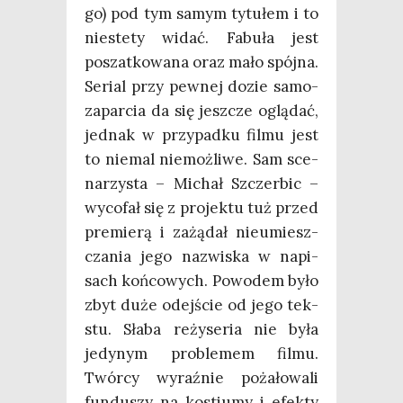
go) pod tym samym tytu­łem i to
nie­ste­ty widać. Fabu­ła jest
poszat­ko­wa­na oraz mało spój­na.
Serial przy pew­nej dozie samo­
za­par­cia da się jesz­cze oglą­dać,
jed­nak w przy­pad­ku fil­mu jest
to nie­mal nie­moż­li­we. Sam sce­
na­rzy­sta – Michał Szczer­bic –
wyco­fał się z pro­jek­tu tuż przed
pre­mie­rą i zażą­dał nie­umiesz­
cza­nia jego nazwi­ska w napi­
sach koń­co­wych. Powo­dem było
zbyt duże odej­ście od jego tek­
stu. Sła­ba reży­se­ria nie była
jedy­nym pro­ble­mem fil­mu.
Twór­cy wyraź­nie poża­ło­wa­li
fun­du­szy na kostiu­my i efek­ty