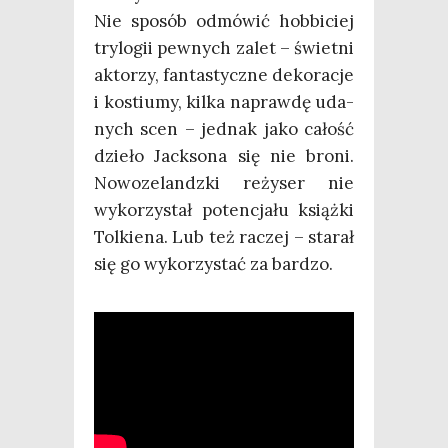
Nie spo­sób odmó­wić hob­bi­ciej
try­lo­gii pew­nych zalet – świet­ni
akto­rzy, fan­ta­stycz­ne deko­ra­cje
i kostiu­my, kil­ka napraw­dę uda­
nych scen – jed­nak jako całość
dzie­ło Jack­so­na się nie bro­ni.
Nowo­ze­landz­ki reży­ser nie
wyko­rzy­stał poten­cja­łu książ­ki
Tol­kie­na. Lub też raczej – sta­rał
się go wyko­rzy­stać za bardzo.