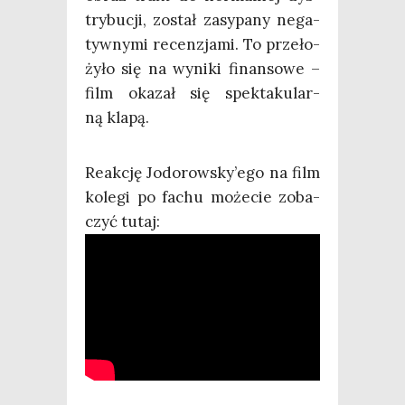
try­bu­cji, został zasy­pa­ny nega­
tyw­ny­mi recen­zja­mi. To prze­ło­
ży­ło się na wyni­ki finan­so­we –
film oka­zał się spek­ta­ku­lar­
ną klapą.
Reak­cję Jodorowsky’ego na film
kole­gi po fachu może­cie zoba­
czyć tutaj: