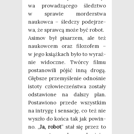
wa pro­wa­dzą­ce­go śledz­two
w spra­wie mor­der­stwa
naukow­ca – śled­czy podej­rze­
wa, że spraw­cą może być robot.
Asi­mov był pisa­rzem, ale też
naukow­cem oraz filo­zo­fem –
w jego książ­kach było to wyraź­
nie widocz­ne. Twór­cy fil­mu
posta­no­wi­li pójść inną dro­gą.
Głęb­sze prze­my­śle­nie odno­śnie
isto­ty czło­wie­czeń­stwa zosta­ły
odsta­wio­ne na dal­szy plan.
Posta­wio­no przede wszyst­kim
na intry­gę i sen­sa­cję, co też nie
wyszło do koń­ca tak jak powin­
no. „
Ja, robot
” stał się przez to