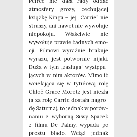
Peir­ce nie dała rady oddać
atmos­fe­ry gro­zy, cechu­ją­cej
książ­kę Kin­ga – jej „Car­rie” nie
stra­szy, ani nawet nie wywo­łu­je
nie­po­ko­ju. Wła­ści­wie nie
wywo­łu­je pra­wie żad­nych emo­
cji. Fil­mo­wi wyraź­nie bra­ku­je
wyra­zu, jest potwor­nie nija­ki.
Duża w tym „zasłu­ga” wystę­pu­
ją­cych w nim akto­rów. Mimo iż
wcie­la­ją­ca się w tytu­ło­wą rolę
Chloë Gra­ce Moretz jest nie­zła
(a za rolę Car­rie dosta­ła nagro­
dę Satur­na), to jed­nak w porów­
na­niu z wybor­ną Sis­sy Spa­cek
z fil­mu De Pal­my, wypa­da po
pro­stu bla­do. Wciąż jed­nak