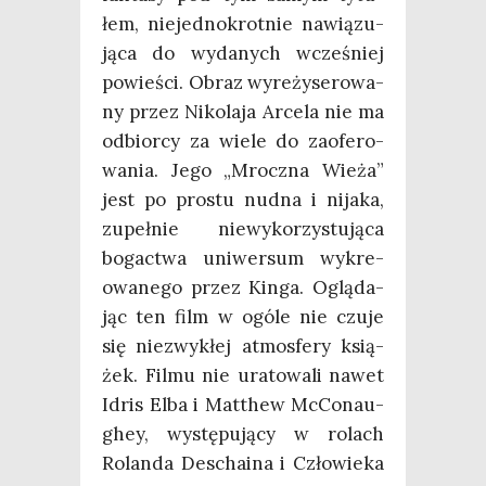
łem, nie­jed­no­krot­nie nawią­zu­
ją­ca do wyda­nych wcze­śniej
powie­ści. Obraz wyre­ży­se­ro­wa­
ny przez Niko­la­ja Arce­la nie ma
odbior­cy za wie­le do zaofe­ro­
wa­nia. Jego „Mrocz­na Wie­ża”
jest po pro­stu nud­na i nija­ka,
zupeł­nie nie­wy­ko­rzy­stu­ją­ca
bogac­twa uni­wer­sum wykre­
owa­ne­go przez Kin­ga. Oglą­da­
jąc ten film w ogó­le nie czu­je
się nie­zwy­kłej atmos­fe­ry ksią­
żek. Fil­mu nie ura­to­wa­li nawet
Idris Elba i Mat­thew McCo­nau­
ghey, wystę­pu­ją­cy w rolach
Rolan­da Descha­ina i Czło­wie­ka