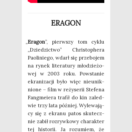
ERAGON
„
Era­gon
”, pierw­szy tom cyklu
„Dzie­dzic­two” Chri­sto­phe­ra
Paoli­nie­go, wdarł się prze­bo­jem
na rynek lite­ra­tu­ry mło­dzie­żo­
wej w 2003 roku. Powsta­nie
ekra­ni­za­cji było więc nie­unik­
nio­ne – film w reży­se­rii Ste­fe­na
Fang­me­ie­ra tra­fił do kin zale­d­
wie trzy lata póź­niej. Wyle­wa­ją­
cy się z ekra­nu patos sku­tecz­
nie zabił roz­ryw­ko­wy cha­rak­ter
tej histo­rii. Ja rozu­miem, że