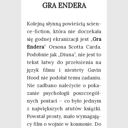
GRA ENDERA
Kolej­ną słyn­ną powie­ścią scien­
ce-fic­tion, któ­ra nie docze­ka­ła
się god­nej ekra­ni­za­cji jest „
Gra
Ende­ra
” Orso­na Scot­ta Car­da.
Podob­nie jak „Diu­na”, nie jest to
tekst łatwy do prze­ło­że­nia na
język fil­mu i nie­ste­ty Gavin
Hood nie podo­łał temu zada­niu.
Nie zadba­no nale­ży­cie o poka­
za­nie psy­cho­lo­gii poszcze­gól­
nych posta­ci – co było jed­nym
z naj­więk­szych atu­tów książ­ki.
Powstał pro­sty, mało wyma­ga­ją­
cy film o woj­nie w kosmo­sie. Do