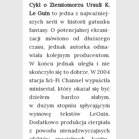
Cykl o Zie­mio­mo­rzu Ursu­li K.
Le Guin
to jed­na z naj­waż­niej­
szych serii w histo­rii gatun­ku
fan­ta­sy. O poten­cjal­nej ekra­ni­
za­cji mówio­no od dłuż­sze­go
cza­su, jed­nak autor­ka odma­
wia­ła kolej­nym pro­du­cen­tom.
W koń­cu jed­nak ule­gła i nie
skoń­czy­ło się to dobrze. W 2004
sta­cja Sci-Fi Chan­nel wypu­ści­ła
mini­se­rial, któ­ry oka­zał się być
dzie­łem bar­dzo sła­bym,
w dużym stop­niu spły­ca­ją­cym
wymo­wę tek­stów LeGu­in.
Dodat­ko­wo pro­duk­cja cier­pia­ła
z powo­du nie­na­dzwy­czaj­nych
efek­tów spe­cjal­nych, kostiu­