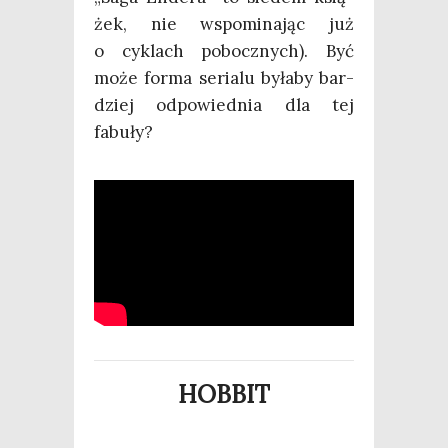
żek, nie wspo­mi­na­jąc już
o cyklach pobocz­nych). Być
może for­ma seria­lu była­by bar­
dziej odpo­wied­nia dla tej
fabuły?
HOBBIT