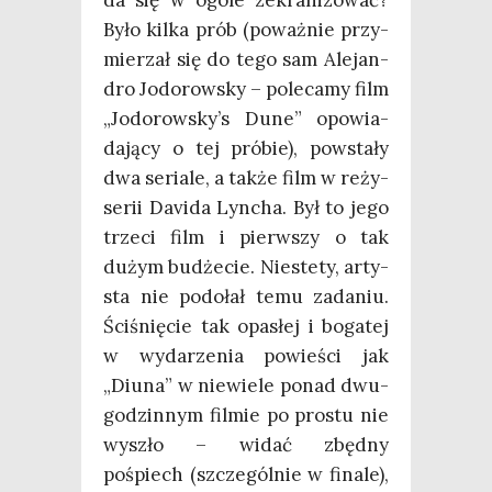
da się w ogó­le zekra­ni­zo­wać?
Było kil­ka prób (poważ­nie przy­
mie­rzał się do tego sam Ale­jan­
dro Jodo­row­sky – pole­ca­my film
„Jodo­row­sky­’s Dune” opo­wia­
da­ją­cy o tej pró­bie), powsta­ły
dwa seria­le, a tak­że film w reży­
se­rii Davi­da Lyn­cha. Był to jego
trze­ci film i pierw­szy o tak
dużym budże­cie. Nie­ste­ty, arty­
sta nie podo­łał temu zada­niu.
Ści­śnię­cie tak opa­słej i boga­tej
w wyda­rze­nia powie­ści jak
„Diu­na” w nie­wie­le ponad dwu­
go­dzin­nym fil­mie po pro­stu nie
wyszło – widać zbęd­ny
pośpiech (szcze­gól­nie w fina­le),