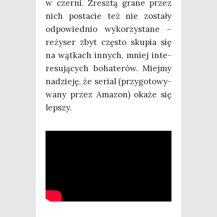
w czer­ni. Zresz­tą gra­ne przez
nich posta­cie też nie zosta­ły
odpo­wied­nio wyko­rzy­sta­ne –
reży­ser zbyt czę­sto sku­pia się
na wąt­kach innych, mniej inte­
re­su­ją­cych boha­te­rów. Miej­my
nadzie­ję, że serial (przy­go­to­wy­
wa­ny przez Ama­zon) oka­że się
lepszy.