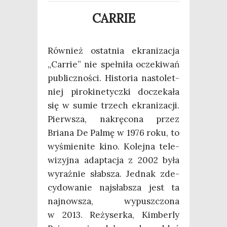
CARRIE
Rów­nież ostat­nia ekra­ni­za­cja
„Car­rie” nie speł­ni­ła ocze­ki­wań
publicz­no­ści. Histo­ria nasto­let­
niej piro­ki­ne­tycz­ki docze­ka­ła
się w sumie trzech ekra­ni­za­cji.
Pierw­sza, nakrę­co­na przez
Bria­na De Pal­mę w 1976 roku, to
wyśmie­ni­te kino. Kolej­na tele­
wi­zyj­na adap­ta­cja z 2002 była
wyraź­nie słab­sza. Jed­nak zde­
cy­do­wa­nie naj­słab­sza jest ta
naj­now­sza, wypusz­czo­na
w 2013. Reży­ser­ka, Kim­ber­ly