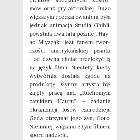
mów oraz gry aktor­skiej. Dużo
więk­szym roz­cza­ro­wa­niem była
jed­nak ani­ma­cja Stu­dia Ghi­bli,
powsta­ła dwa lata póź­niej. Hay­
ao Miy­aza­ki jest fanem twór­
czo­ści ame­ry­kań­skiej pisar­ki
i od daw­na chciał prze­ło­żyć ją
na język fil­mu. Nie­ste­ty, kie­dy
wytwór­nia dosta­ła zgo­dę na
pro­duk­cję, słyn­ny arty­sta był
zaję­ty pra­cą nad „Rucho­mym
zam­kiem Hau­ru” – zada­nie
ekra­ni­za­cji losów cza­ro­dzie­ja
Geda otrzy­mał jego syn, Goro.
Nie­mniej, wią­za­no z tym fil­mem
spo­re nadzieje.