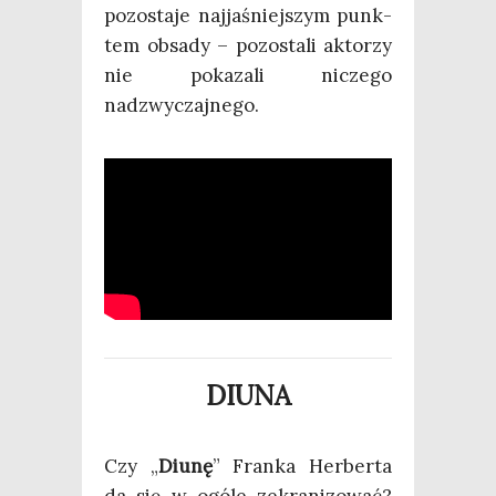
pozo­sta­je naj­ja­śniej­szym punk­
tem obsa­dy – pozo­sta­li akto­rzy
nie poka­za­li nicze­go
nadzwyczajnego.
DIUNA
Czy „
Diu­nę
” Fran­ka Her­ber­ta