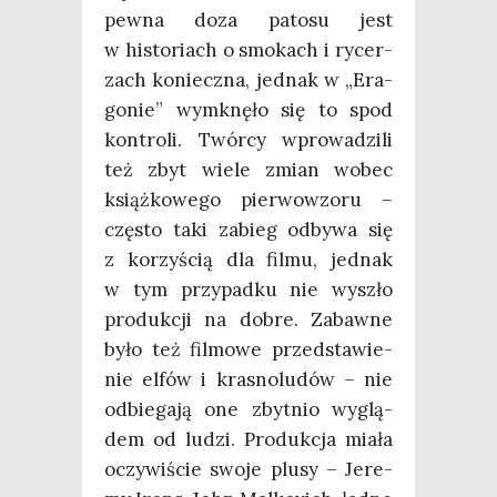
pew­na doza pato­su jest
w histo­riach o smo­kach i rycer­
zach koniecz­na, jed­nak w „Era­
go­nie” wymknę­ło się to spod
kon­tro­li. Twór­cy wpro­wa­dzi­li
też zbyt wie­le zmian wobec
książ­ko­we­go pier­wo­wzo­ru –
czę­sto taki zabieg odby­wa się
z korzy­ścią dla fil­mu, jed­nak
w tym przy­pad­ku nie wyszło
pro­duk­cji na dobre. Zabaw­ne
było też fil­mo­we przed­sta­wie­
nie elfów i kra­sno­lu­dów – nie
odbie­ga­ją one zbyt­nio wyglą­
dem od ludzi. Pro­duk­cja mia­ła
oczy­wi­ście swo­je plu­sy – Jere­