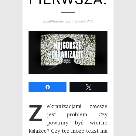
Opublikowano dnia: 1 stycznia 2019
Udo­stęp­nij
Twe­etuj
Z
ekra­ni­za­cja­mi zawsze
jest pro­blem. Czy
powin­ny być wier­ne
książ­ce? Czy też może tekst ma