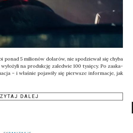
i ponad 5 milio­nów dola­rów, nie spo­dzie­wał się chy­ba
 wyło­ży­li na pro­duk­cję zale­d­wie 100 tysię­cy. Po zaska­
­acja – i wła­śnie poja­wi­ły się pierw­sze infor­ma­cje, jak
ZY­TAJ DALEJ