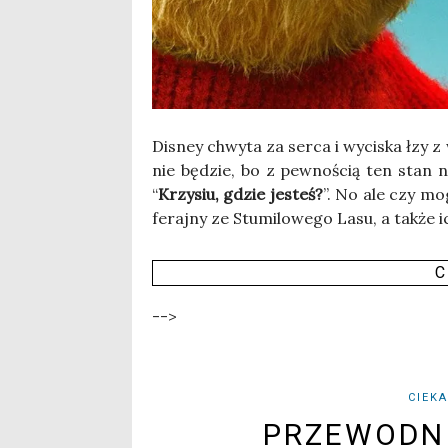
Disney chwy­ta za ser­ca i wyci­ska łzy z 
nie będzie, bo z pew­no­ścią ten stan ni
“
Krzy­siu, gdzie jesteś?
”. No ale czy mog
feraj­ny ze Stu­mi­lo­we­go Lasu, a tak­że ic
C
-->
CIEK
PRZEWODNI