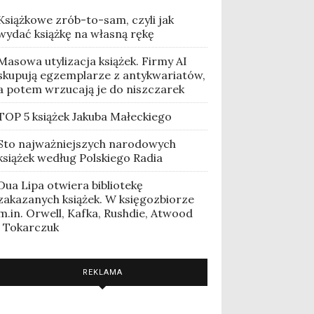
Książkowe zrób-to-sam, czyli jak
wydać książkę na własną rękę
Masowa utylizacja książek. Firmy AI
skupują egzemplarze z antykwariatów,
a potem wrzucają je do niszczarek
TOP 5 książek Jakuba Małeckiego
Sto najważniejszych narodowych
książek według Polskiego Radia
Dua Lipa otwiera bibliotekę
zakazanych książek. W księgozbiorze
m.in. Orwell, Kafka, Rushdie, Atwood
i Tokarczuk
REKLAMA