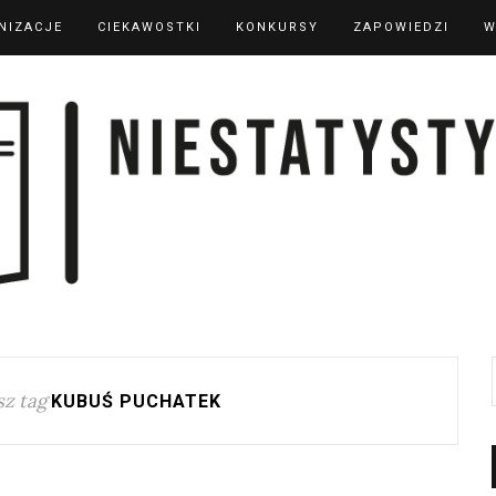
NIZACJE
CIEKAWOSTKI
KONKURSY
ZAPOWIEDZI
W
z tag
KUBUŚ PUCHATEK