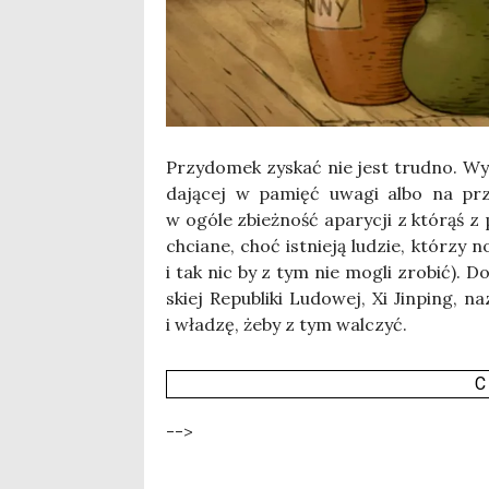
Przy­do­mek zyskać nie jest trud­no. Wy
da­ją­cej w pamięć uwa­gi albo na przy
w ogó­le zbież­ność apa­ry­cji z któ­rąś z
chcia­ne, choć ist­nie­ją ludzie, któ­rzy
i tak nic by z tym nie mogli zro­bić). Do 
skiej Repu­bli­ki Ludo­wej, Xi Jin­ping, 
i wła­dzę, żeby z tym wal­czyć.
C
-->