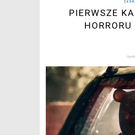
EKRA
PIERWSZE KA
HORRORU 
Opubl