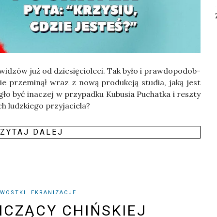
widzów już od dzie­się­cio­le­ci. Tak było i praw­do­po­dob­
e prze­mi­nął wraz z nową pro­duk­cją stu­dia, jaką jest
ło być ina­czej w przy­pad­ku Kubu­sia Puchat­ka i resz­ty
h ludz­kie­go przy­ja­cie­la?
ZY­TAJ DALEJ
AWOSTKI
EKRANIZACJE
CZĄCY CHIŃSKIEJ