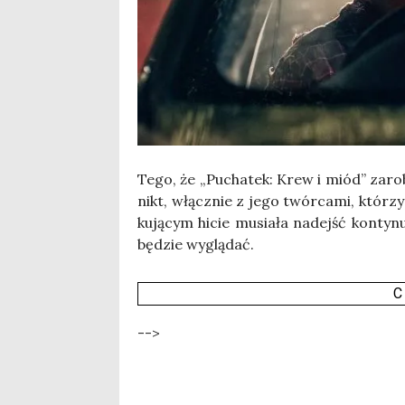
Tego, że „Pucha­tek: Krew i miód” zaro­b
nikt, włącz­nie z jego twór­ca­mi, któ­rzy
ku­ją­cym hicie musia­ła nadejść kon­ty­nu
będzie wyglą­dać.
C
-->