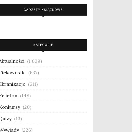
GADŻETY KSIĄŻKOWE
KATEGORIE
Aktualności
(1 609)
Ciekawostki
(637)
Ekranizacje
(611)
Felieton
(148)
Konkursy
(20)
Quizy
(13)
Wywiady
(226)