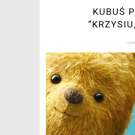
KUBUŚ P
“KRZYSIU
Opubl