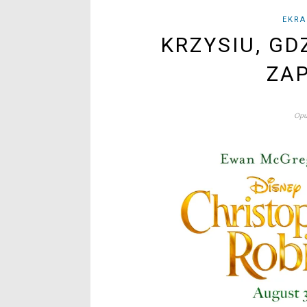
EKRA
KRZYSIU, GD
ZAP
Opu