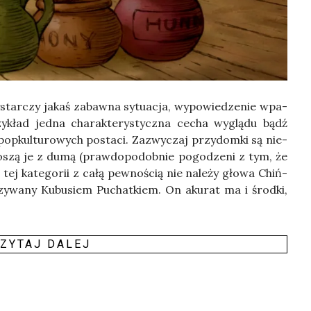
star­czy jakaś zabaw­na sytu­acja, wypo­wie­dze­nie wpa­
­kład jed­na cha­rak­te­ry­stycz­na cecha wyglą­du bądź
 popkul­tu­ro­wych posta­ci. Zazwy­czaj przy­dom­ki są nie­
 noszą je z dumą (praw­do­po­dob­nie pogo­dze­ni z tym, że
tej kate­go­rii z całą pew­no­ścią nie nale­ży gło­wa Chiń­
nazy­wa­ny Kubu­siem Puchat­kiem. On aku­rat ma i środ­ki,
ZY­TAJ DALEJ