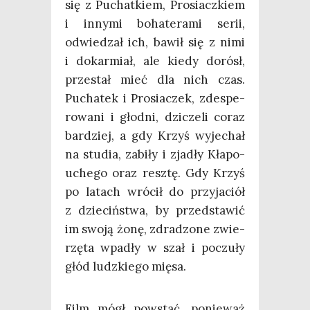
się z Puchat­kiem, Pro­siacz­kiem
i inny­mi boha­te­ra­mi serii,
odwie­dzał ich, bawił się z nimi
i dokar­miał, ale kie­dy dorósł,
prze­stał mieć dla nich czas.
Pucha­tek i Pro­sia­czek, zde­spe­
ro­wa­ni i głod­ni, dzi­cze­li coraz
bar­dziej, a gdy Krzyś wyje­chał
na stu­dia, zabi­ły i zja­dły Kła­po­
uche­go oraz resz­tę. Gdy Krzyś
po latach wró­cił do przy­ja­ciół
z dzie­ciń­stwa, by przed­sta­wić
im swo­ją żonę, zdra­dzo­ne zwie­
rzę­ta wpa­dły w szał i poczu­ły
głód ludz­kie­go mięsa.
Film mógł powstać, ponie­waż