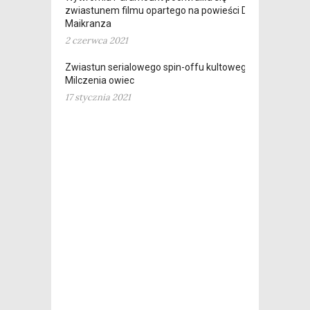
zwiastunem filmu opartego na powieści D. Erica
Maikranza
2 czerwca 2021
Zwiastun serialowego spin-offu kultowego
Milczenia owiec
17 stycznia 2021