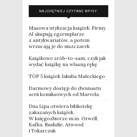
NAJCHĘTNIEJ CZYTANE WPISY:
Masowa utylizacja książek. Firmy
AI skupują egzemplarze
z antykwariatów, a potem
wrzucają je do niszczarek
Książkowe zrób-to-sam, czyli jak
wydać książkę na własną rękę
TOP 5 książek Jakuba Małeckiego
Darmowy dostęp do dwunastu
serii komiksowych od Marvela
Dua Lipa otwiera bibliotekę
zakazanych książek.
W księgozbiorze m.in. Orwell,
Kafka, Rushdie, Atwood
i Tokarczuk