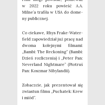
w 2022 roku powieść A.A.
Milne’a tra­fi­ła w USA do dome­
ny publicznej.
Co cie­ka­we, Rhys Fra­ke-Water­
field zapo­wie­dział już pra­cę nad
dwo­ma kolej­ny­mi fil­ma­mi:
„Bam­bi: The Rec­ko­ning” (Bam­bi:
Dzień roz­li­cze­nia) i „Peter Pan:
Never­land Night­ma­re” (Pio­truś
Pan: Kosz­mar Nibylandii).
Zobacz­cie, jak pre­zen­to­wał się
zwia­stun fil­mu „Pucha­tek: Krew
i miód”.