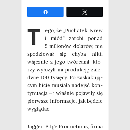
Udo­stęp­nij
Twe­etuj
T
ego, że „Pucha­tek: Krew
i miód” zaro­bi ponad
5 milio­nów dola­rów, nie
spo­dzie­wał się chy­ba nikt,
włącz­nie z jego twór­ca­mi, któ­
rzy wyło­ży­li na pro­duk­cję zale­
d­wie 100 tysię­cy. Po zaska­ku­ją­
cym hicie musia­ła nadejść kon­
ty­nu­acja – i wła­śnie poja­wi­ły się
pierw­sze infor­ma­cje, jak będzie
wyglądać.
Jag­ged Edge Pro­duc­tions, fir­ma