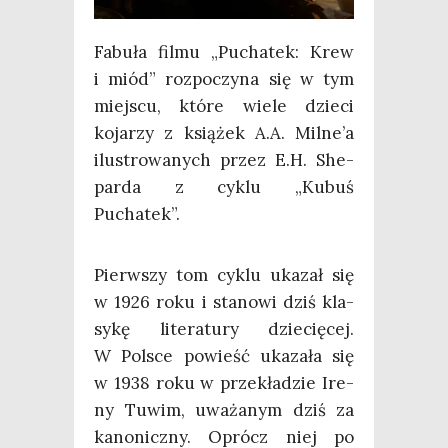
Fabu­ła fil­mu „Pucha­tek: Krew
i miód” roz­po­czy­na się w tym
miej­scu, któ­re wie­le dzie­ci
koja­rzy z ksią­żek A.A. Milne’a
ilu­stro­wa­nych przez E.H. She­
par­da z cyklu „Kubuś
Puchatek”.
Pierw­szy tom cyklu uka­zał się
w 1926 roku i sta­no­wi dziś kla­
sy­kę lite­ra­tu­ry dzie­cię­cej.
W Pol­sce powieść uka­za­ła się
w 1938 roku w prze­kła­dzie Ire­
ny Tuwim, uwa­ża­nym dziś za
kano­nicz­ny. Oprócz niej po