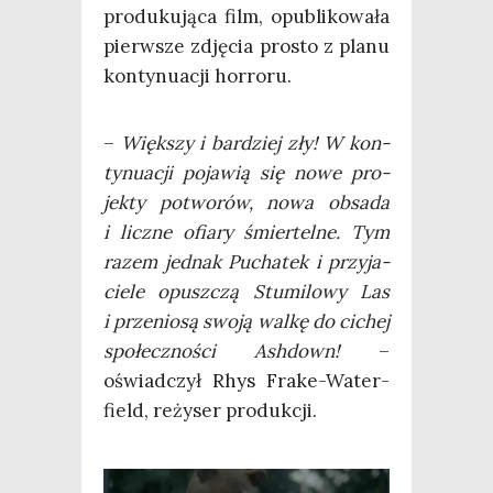
pro­du­ku­ją­ca film, opu­bli­ko­wa­ła
pierw­sze zdję­cia pro­sto z pla­nu
kon­ty­nu­acji horroru.
–
Więk­szy i bar­dziej zły! W kon­
ty­nu­acji poja­wią się nowe pro­
jek­ty potwo­rów, nowa obsa­da
i licz­ne ofia­ry śmier­tel­ne. Tym
razem jed­nak Pucha­tek i przy­ja­
cie­le opusz­czą Stu­mi­lo­wy Las
i prze­nio­są swo­ją wal­kę do cichej
spo­łecz­no­ści Ash­down!
–
oświad­czył Rhys Fra­ke-Water­
field, reży­ser produkcji.