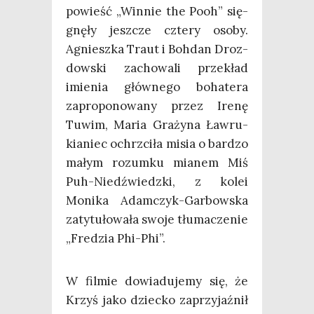
powieść „Win­nie the Pooh” się­
gnę­ły jesz­cze czte­ry oso­by.
Agniesz­ka Traut i Boh­dan Droz­
dow­ski zacho­wa­li prze­kład
imie­nia głów­ne­go boha­te­ra
zapro­po­no­wa­ny przez Ire­nę
Tuwim, Maria Gra­ży­na Ław­ru­
kia­niec ochrzci­ła misia o bar­dzo
małym rozum­ku mia­nem Miś
Puh-Niedź­wiedz­ki, z kolei
Moni­ka Adam­czyk-Gar­bow­ska
zaty­tu­ło­wa­ła swo­je tłu­ma­cze­nie
„Fre­dzia Phi-Phi”.
W fil­mie dowia­du­je­my się, że
Krzyś jako dziec­ko zaprzy­jaź­nił