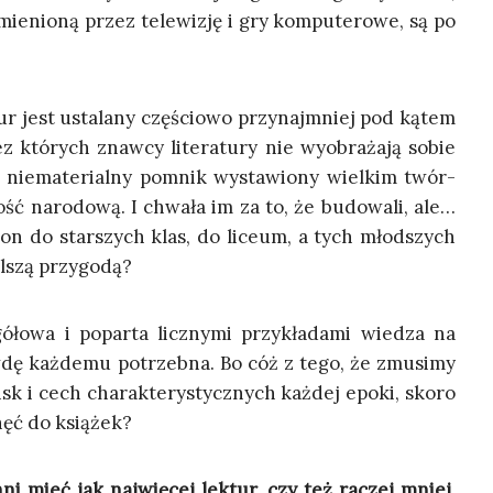
ie­nio­ną przez tele­wi­zję i gry kom­pu­te­ro­we, są po
r jest usta­la­ny czę­ścio­wo przy­naj­mniej pod kątem
z któ­rych znaw­cy lite­ra­tu­ry nie wyobra­ża­ją sobie
i nie­ma­te­rial­ny pomnik wysta­wio­ny wiel­kim twór­
ość naro­do­wą. I chwa­ła im za to, że budo­wa­li, ale…
on do star­szych klas, do liceum, a tych młod­szych
al­szą przygodą?
­ło­wa i popar­ta licz­ny­mi przy­kła­da­mi wie­dza na
aw­dę każ­de­mu potrzeb­na. Bo cóż z tego, że zmu­si­my
 i cech cha­rak­te­ry­stycz­nych każ­dej epo­ki, sko­ro
hęć do książek?
i mieć jak naj­wię­cej lek­tur, czy też raczej mniej,