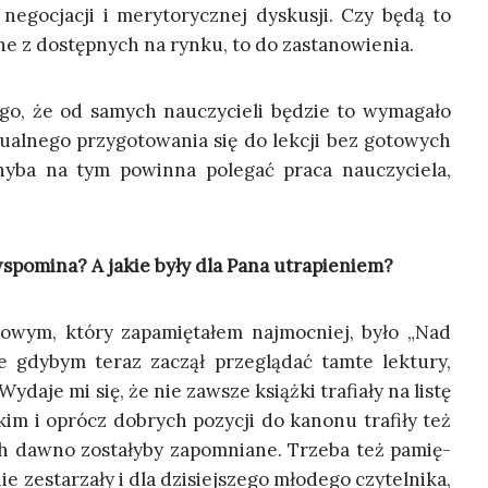
ego­cja­cji i mery­to­rycz­nej dys­ku­sji. Czy będą to
l­ne z dostęp­nych na ryn­ku, to do zastanowienia.
ego, że od samych nauczy­cie­li będzie to wyma­ga­ło
du­al­ne­go przy­go­to­wa­nia się do lek­cji bez goto­wych
hy­ba na tym powin­na pole­gać pra­ca nauczy­cie­la,
n wspo­mi­na? A jakie były dla Pana utrapieniem?
o­wym, któ­ry zapa­mię­ta­łem naj­moc­niej, było „Nad
 gdy­bym teraz zaczął prze­glą­dać tam­te lek­tu­ry,
 Wyda­je mi się, że nie zawsze książ­ki tra­fia­ły na listę
­kim i oprócz dobrych pozy­cji do kano­nu tra­fi­ły też
 daw­no zosta­ły­by zapo­mnia­ne. Trze­ba też pamię­
e zesta­rza­ły i dla dzi­siej­sze­go mło­de­go czy­tel­ni­ka,