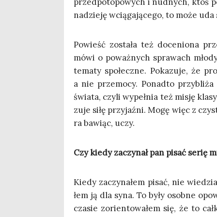
przed­po­to­po­wych i nud­nych, ktoś p
nadzie­ję wcią­ga­ją­ce­go, to może uda
Powieść zosta­ła też doce­nio­na prz
mówi o poważ­nych spra­wach mło­dych 
tema­ty spo­łecz­ne. Poka­zu­je, że pro­
a nie prze­mo­cy. Ponad­to przy­bli­ża 
świa­ta, czy­li wypeł­nia też misję kla­
zu­je siłę przy­jaź­ni. Mogę więc z cz
ra bawiąc, uczy.
Czy kie­dy zaczy­nał pan pisać serię my
Kie­dy zaczy­na­łem pisać, nie wie­dz
łem ją dla syna. To były osob­ne opo­
cza­sie zorien­to­wa­łem się, że to c