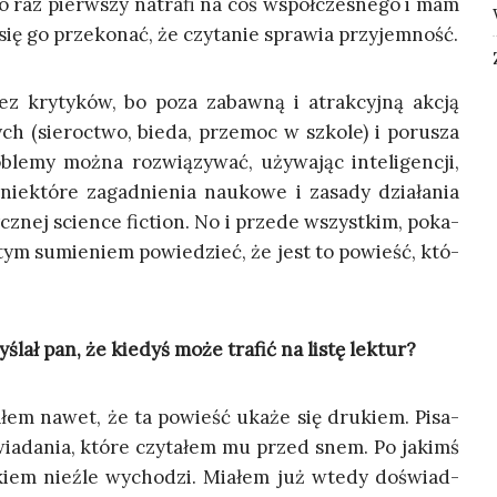
o raz pierw­szy natra­fi na coś współ­cze­sne­go i mam
 się go prze­ko­nać, że czy­ta­nie spra­wia przyjemność.
ez kry­ty­ków, bo poza zabaw­ną i atrak­cyj­ną akcją
(sie­roc­two, bie­da, prze­moc w szko­le) i poru­sza
ble­my moż­na roz­wią­zy­wać, uży­wa­jąc inte­li­gen­cji,
nie­któ­re zagad­nie­nia nauko­we i zasa­dy dzia­ła­nia
sycz­nej scien­ce fic­tion. No i przede wszyst­kim, poka­
y­stym sumie­niem powie­dzieć, że jest to powieść, któ­
ślał pan, że kie­dyś może tra­fić na listę lektur?
ia­łem nawet, że ta powieść uka­że się dru­kiem. Pisa­
wia­da­nia, któ­re czy­ta­łem mu przed snem. Po jakimś
ał­kiem nie­źle wycho­dzi. Mia­łem już wte­dy doświad­