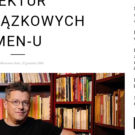
EKTUR
IĄZKOWYCH
MEN‑U
ikowano dnia: 22 grudnia 2016