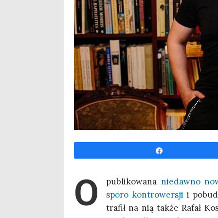
Udo­stęp­nij
O
pu­bli­ko­wa­na
nie­daw­no now
spo­ro kon­tro­wer­sji
i pobu­dz
tra­fił na nią tak­że Rafał 