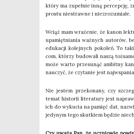
któ­ry ma zupeł­nie inną per­cep­cję, zm
pro­stu nie­straw­ne i niezrozumiałe.
Wciąż mam wra­że­nie, że kanon lek­tu
upa­mięt­nia­nia waż­nych auto­rów, be
edu­ka­cji kolej­nych poko­leń. To tak
com, któ­rzy budo­wa­li naszą toż­sa­m
może war­to prze­su­nąć ambit­ny kan
nauczyć, że czy­ta­nie jest naj­wspa­ni
Nie jestem prze­ko­na­ny, czy szcze­gó
temat histo­rii lite­ra­tu­ry jest napr
ich do wyku­cia na pamięć dat, nazwisk
jedy­nym tego skut­kiem będzie nie­c
Czy uwa­ża Pan, że ucznio­wie powin­n