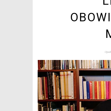
L
OBOW
Opubl