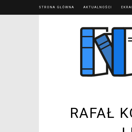
STRONA GŁÓWNA
AKTUALNOŚCI
EKRA
RAFAŁ K