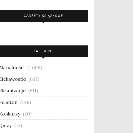
GADŻETY KSIĄŻKOWE
KATEGORIE
Aktualności
(1 609)
Ciekawostki
(637)
Ekranizacje
(611)
Felieton
(148)
Konkursy
(20)
Quizy
(13)