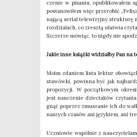
cze­nie w pisa­niu, opu­bli­ko­wa­łem 
posta­no­wi­łem więc prze­ro­bić „Feli
na­ją­cą serial tele­wi­zyj­ny struk­tu
roz­dzia­łach, co zresz­tą uła­twia czyt
Szcze­rze mówiąc, to nigdy nie spo­dzie
Jakie inne książ­ki widział­by Pan na te
Moim zda­niem lista lek­tur obo­wiąz­
sta­wów­ki, powin­na być jak naj­bar­dz
pro­po­zy­cji. W począt­ko­wym okre­s
jest naucze­nie dzie­cia­ków czy­ta­nia
gnąć poprzez zmu­sza­nie ich do wał­ko­
naszych cza­sów ani języ­kiem, ani tre
Ucznio­wie wspól­nie z nauczy­cie­la­m