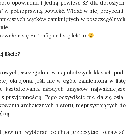
spo­ro opo­wia­dań i jed­ną powieść SF dla doro­słych,
­xa” w peł­no­praw­ną powieść. Widać w niej przy­po­mi­
­rę mniej­szych wąt­ków zamknię­tych w poszcze­gól­nych
anie.
­wa­łem się, że tra­fię na listę lektur
j liście?
ko­wych, szcze­gól­nie w naj­młod­szych kla­sach pod­
iej okro­jo­na, jeśli nie w ogó­le zamie­nio­na w listę
ie kształ­to­wa­nia mło­dych umy­słów naj­waż­niej­sze
 z przy­jem­no­ścią. Tego oczy­wi­ście nie da się osią­
wa­nia archa­icz­nych histo­rii, nie­przy­sta­ją­cych do
ścią.
i powin­ni wybie­rać, co chcą prze­czy­tać i oma­wiać.