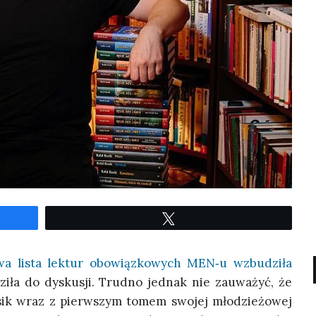
Twe­etuj
a lista lek­tur obo­wiąz­ko­wych MEN‑u wzbu­dzi­ła
i­ła do dys­ku­sji. Trud­no jed­nak nie zauwa­żyć, że
Kosik wraz z pierw­szym tomem swo­jej mło­dzie­żo­wej