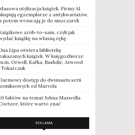
Masowa utylizacja książek. Firmy AI
skupują egzemplarze z antykwariatów,
a potem wrzucają je do niszczarek
Książkowe zrób-to-sam, czyli jak
wydać książkę na własną rękę
Dua Lipa otwiera bibliotekę
zakazanych książek. W księgozbiorze
m.in. Orwell, Kafka, Rushdie, Atwood
i Tokarczuk
Darmowy dostęp do dwunastu serii
komiksowych od Marvela
10 faktów na temat Johna Maxwella
Coetzee, które warto znać
REKLAMA