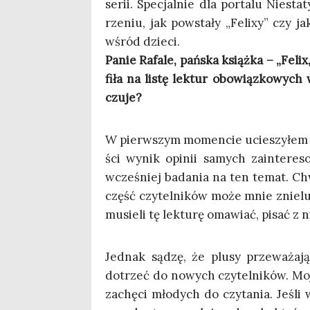
serii. Spe­cjal­nie dla por­ta­lu Nies
rze­niu, jak powsta­ły „Feli­xy” czy jak 
wśród dzieci.
Panie Rafa­le, pań­ska książ­ka – „Feli
fi­ła na listę lek­tur obo­wiąz­ko­wy
czuje?
W pierw­szym momen­cie ucie­szy­łem się
ści wynik opi­nii samych zain­te­re­so
wcze­śniej bada­nia na ten temat. Chw
część czy­tel­ni­ków może mnie znie­lu­
musie­li tę lek­tu­rę oma­wiać, pisać z
Jed­nak sądzę, że plu­sy prze­wa­ża
dotrzeć do nowych czy­tel­ni­ków. Moją 
zachę­ci mło­dych do czy­ta­nia. Jeśli 