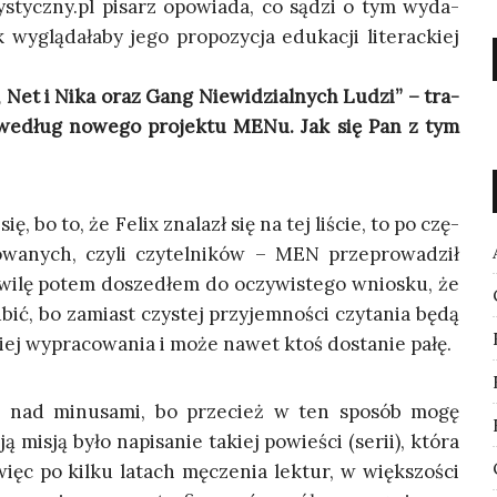
tatystyczny.pl pisarz opo­wia­da, co sądzi o tym wyda­
wyglą­da­ła­by jego pro­po­zy­cja edu­ka­cji lite­rac­kiej
x, Net i Nika oraz Gang Nie­wi­dzial­nych Ludzi” – tra­
ch według nowe­go pro­jek­tu MENu. Jak się Pan z tym
, bo to, że Felix zna­lazł się na tej liście, to po czę­
­wa­nych, czy­li czy­tel­ni­ków – MEN prze­pro­wa­dził
i­lę potem dosze­dłem do oczy­wi­ste­go wnio­sku, że
bić, bo zamiast czy­stej przy­jem­no­ści czy­ta­nia będą
 niej wypra­co­wa­nia i może nawet ktoś dosta­nie pałę.
­ją nad minu­sa­mi, bo prze­cież w ten spo­sób mogę
misją było napi­sa­nie takiej powie­ści (serii), któ­ra
więc po kil­ku latach męcze­nia lek­tur, w więk­szo­ści