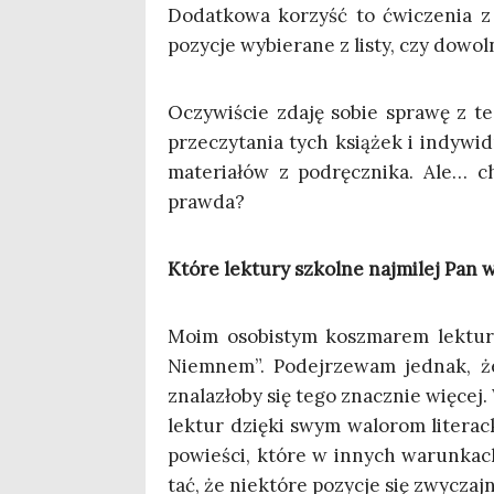
Dodat­ko­wa korzyść to ćwi­cze­nia z n
pozy­cje wybie­ra­ne z listy, czy dowo
Oczy­wi­ście zda­ję sobie spra­wę z t
prze­czy­ta­nia tych ksią­żek i indy­wi­
mate­ria­łów z pod­ręcz­ni­ka. Ale… c
prawda?
Któ­re lek­tu­ry szkol­ne naj­mi­lej Pa
Moim oso­bi­stym kosz­ma­rem lek­tu­r
Nie­mnem”. Podej­rze­wam jed­nak, że
zna­la­zło­by się tego znacz­nie wię­cej.
lek­tur dzię­ki swym walo­rom lite­rac
powie­ści, któ­re w innych warun­kach
tać, że nie­któ­re pozy­cje się zwy­czaj­ni