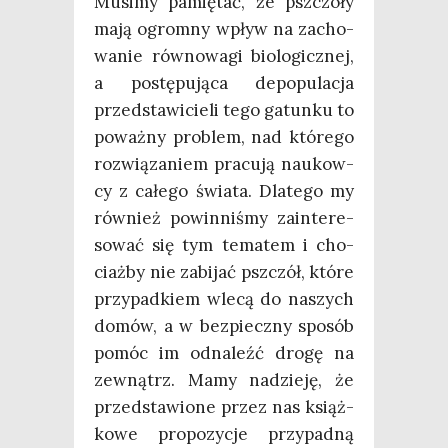
Musi­my pamię­tać, że psz­czo­ły
mają ogrom­ny wpływ na zacho­
wa­nie rów­no­wa­gi bio­lo­gicz­nej,
a postę­pu­ją­ca depo­pu­la­cja
przed­sta­wi­cie­li tego gatun­ku to
poważ­ny pro­blem, nad któ­re­go
roz­wią­za­niem pra­cu­ją naukow­
cy z całe­go świa­ta. Dla­te­go my
rów­nież powin­ni­śmy zain­te­re­
so­wać się tym tema­tem i cho­
ciaż­by nie zabi­jać psz­czół, któ­re
przy­pad­kiem wle­cą do naszych
domów, a w bez­piecz­ny spo­sób
pomóc im odna­leźć dro­gę na
zewnątrz. Mamy nadzie­ję, że
przed­sta­wio­ne przez nas książ­
ko­we pro­po­zy­cje przy­pad­ną