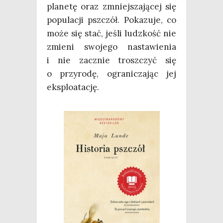
pla­ne­tę oraz zmniej­sza­ją­cej się
popu­la­cji psz­czół. Poka­zu­je, co
może się stać, jeśli ludz­kość nie
zmie­ni swo­je­go nasta­wie­nia
i nie zacznie trosz­czyć się
o przy­ro­dę, ogra­ni­cza­jąc jej
eksploatację.