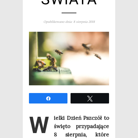
Opublikowano dnia: 8 sierpnia 2018
Udo­stęp­nij
Twe­etuj
W
iel­ki Dzień Psz­czół to
świę­to przy­pa­da­ją­ce
8 sierp­nia, któ­re