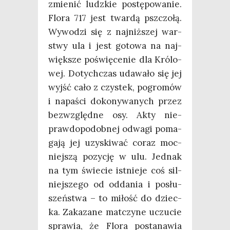
zmie­nić ludz­kie postę­po­wa­nie.
Flo­ra 717 jest twar­dą psz­czo­łą.
Wywo­dzi się z naj­niż­szej war­
stwy ula i jest goto­wa na naj­
więk­sze poświę­ce­nie dla Kró­lo­
wej. Dotych­czas uda­wa­ło się jej
wyjść cało z czy­stek, pogro­mów
i napa­ści doko­ny­wa­nych przez
bez­względ­ne osy. Akty nie­
praw­do­po­dob­nej odwa­gi poma­
ga­ją jej uzy­ski­wać coraz moc­
niej­szą pozy­cję w ulu. Jed­nak
na tym świe­cie ist­nie­je coś sil­
niej­sze­go od odda­nia i posłu­
szeń­stwa – to miłość do dziec­
ka. Zaka­za­ne mat­czy­ne uczu­cie
spra­wia, że Flo­ra posta­na­wia