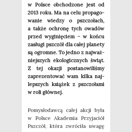
w Pol­sce obcho­dzo­ne jest od
2013 roku. Ma na celu pro­pa­go­
wa­nie wie­dzy o psz­czo­łach,
a tak­że ochro­nę tych owa­dów
przed wygi­nię­ciem − w koń­cu
zasłu­gi psz­czół dla całej pla­ne­ty
są ogrom­ne. To jed­no z naj­waż­
niej­szych eko­lo­gicz­nych świąt.
Z tej oka­zji posta­no­wi­li­śmy
zapre­zen­to­wać wam kil­ka naj­
lep­szych ksią­żek z psz­czo­ła­mi
w roli głównej.
Pomy­sło­daw­cą całej akcji była
w Pol­sce Aka­de­mia Przy­ja­ciół
Psz­czół, któ­ra zwró­ci­ła uwa­gę