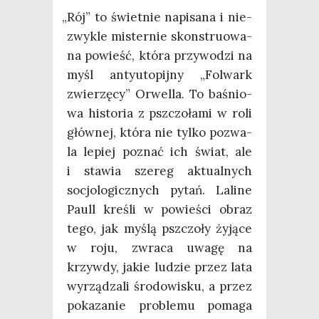
„
Rój” to świet­nie napi­sa­na i nie­
zwy­kle mister­nie skon­stru­owa­
na powieść, któ­ra przy­wo­dzi na
myśl anty­uto­pij­ny „Fol­wark
zwie­rzę­cy” Orwel­la. To baśnio­
wa histo­ria z psz­czo­ła­mi w roli
głów­nej, któ­ra nie tyl­ko pozwa­
la lepiej poznać ich świat, ale
i sta­wia sze­reg aktu­al­nych
socjo­lo­gicz­nych pytań. Lali­ne
Paull kre­śli w powie­ści obraz
tego, jak myślą psz­czo­ły żyją­ce
w roju, zwra­ca uwa­gę na
krzyw­dy, jakie ludzie przez lata
wyrzą­dza­li śro­do­wi­sku, a przez
poka­za­nie pro­ble­mu poma­ga