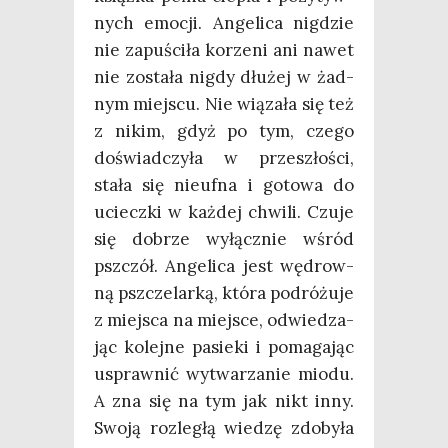
nych emo­cji. Ange­li­ca nigdzie
nie zapu­ści­ła korze­ni ani nawet
nie zosta­ła nigdy dłu­żej w żad­
nym miej­scu. Nie wią­za­ła się też
z nikim, gdyż po tym, cze­go
doświad­czy­ła w prze­szło­ści,
sta­ła się nie­uf­na i goto­wa do
uciecz­ki w każ­dej chwi­li. Czu­je
się dobrze wyłącz­nie wśród
psz­czół. Ange­li­ca jest wędrow­
ną psz­cze­lar­ką, któ­ra podró­żu­je
z miej­sca na miej­sce, odwie­dza­
jąc kolej­ne pasie­ki i poma­ga­jąc
uspraw­nić wytwa­rza­nie mio­du.
A zna się na tym jak nikt inny.
Swo­ją roz­le­głą wie­dzę zdo­by­ła