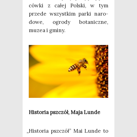
ców­ki z całej Pol­ski, w tym
przede wszyst­kim par­ki naro­
do­we, ogro­dy bota­nicz­ne,
muzea i gminy.
Histo­ria psz­czół, Maja Lunde
„
Histo­ria psz­czół” Mai Lun­de to