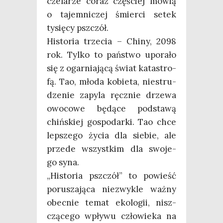
cze­la­rze coraz czę­ściej mówią
o tajem­ni­czej śmier­ci setek
tysię­cy pszczół.
Histo­ria trze­cia – Chi­ny, 2098
rok. Tyl­ko to pań­stwo upo­ra­ło
się z ogar­nia­ją­cą świat kata­stro­
fą. Tao, mło­da kobie­ta, nie­stru­
dze­nie zapy­la ręcz­nie drze­wa
owo­co­we będą­ce pod­sta­wą
chiń­skiej gospo­dar­ki. Tao chce
lep­sze­go życia dla sie­bie, ale
przede wszyst­kim dla swo­je­
go syna.
„Histo­ria psz­czół” to powieść
poru­sza­ją­ca nie­zwy­kle waż­ny
obec­nie temat eko­lo­gii, nisz­
czą­ce­go wpły­wu czło­wie­ka na