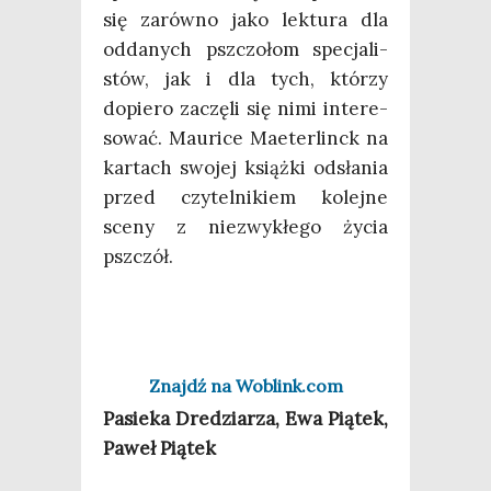
się zarów­no jako lek­tu­ra dla
odda­nych psz­czo­łom spe­cja­li­
stów, jak i dla tych, któ­rzy
dopie­ro zaczę­li się nimi inte­re­
so­wać. Mau­ri­ce Maeter­linck na
kar­tach swo­jej książ­ki odsła­nia
przed czy­tel­ni­kiem kolej­ne
sce­ny z nie­zwy­kłe­go życia
pszczół.
Znajdź na Woblink.com
Pasie­ka Dre­dzia­rza, Ewa Pią­tek,
Paweł Piątek