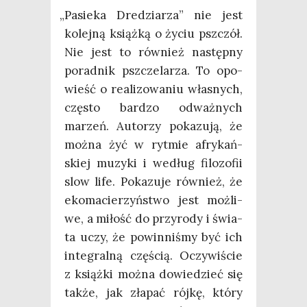
„
Pasie­ka Dre­dzia­rza” nie jest
kolej­ną książ­ką o życiu psz­czół.
Nie jest to rów­nież następ­ny
porad­nik psz­cze­la­rza. To opo­
wieść o reali­zo­wa­niu wła­snych,
czę­sto bar­dzo odważ­nych
marzeń. Auto­rzy poka­zu­ją, że
moż­na żyć w ryt­mie afry­kań­
skiej muzy­ki i według filo­zo­fii
slow life. Poka­zu­je rów­nież, że
eko­ma­cie­rzyń­stwo jest moż­li­
we, a miłość do przy­ro­dy i świa­
ta uczy, że powin­ni­śmy być ich
inte­gral­ną czę­ścią. Oczy­wi­ście
z książ­ki moż­na dowie­dzieć się
tak­że, jak zła­pać rój­kę, któ­ry