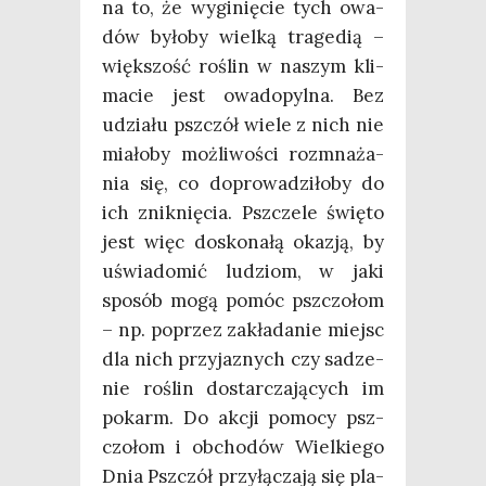
na to, że wygi­nię­cie tych owa­
dów było­by wiel­ką tra­ge­dią –
więk­szość roślin w naszym kli­
ma­cie jest owa­do­pyl­na. Bez
udzia­łu psz­czół wie­le z nich nie
mia­ło­by moż­li­wo­ści roz­mna­ża­
nia się, co dopro­wa­dzi­ło­by do
ich znik­nię­cia. Psz­cze­le świę­to
jest więc dosko­na­łą oka­zją, by
uświa­do­mić ludziom, w jaki
spo­sób mogą pomóc psz­czo­łom
– np. poprzez zakła­da­nie miejsc
dla nich przy­ja­znych czy sadze­
nie roślin dostar­cza­ją­cych im
pokarm. Do akcji pomo­cy psz­
czo­łom i obcho­dów Wiel­kie­go
Dnia Psz­czół przy­łą­cza­ją się pla­