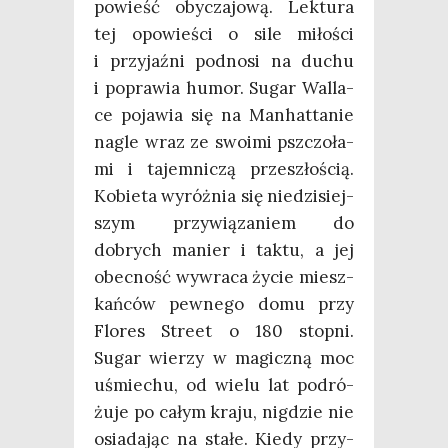
powieść oby­cza­jo­wą. Lek­tu­ra
tej opo­wie­ści o sile miło­ści
i przy­jaź­ni pod­no­si na duchu
i popra­wia humor. Sugar Wal­la­
ce poja­wia się na Man­hat­ta­nie
nagle wraz ze swo­imi psz­czo­ła­
mi i tajem­ni­czą prze­szło­ścią.
Kobie­ta wyróż­nia się nie­dzi­siej­
szym przy­wią­za­niem do
dobrych manier i tak­tu, a jej
obec­ność wywra­ca życie miesz­
kań­ców pew­ne­go domu przy
Flo­res Stre­et o 180 stop­ni.
Sugar wie­rzy w magicz­ną moc
uśmie­chu, od wie­lu lat podró­
żu­je po całym kra­ju, nigdzie nie
osia­da­jąc na sta­łe. Kie­dy przy­