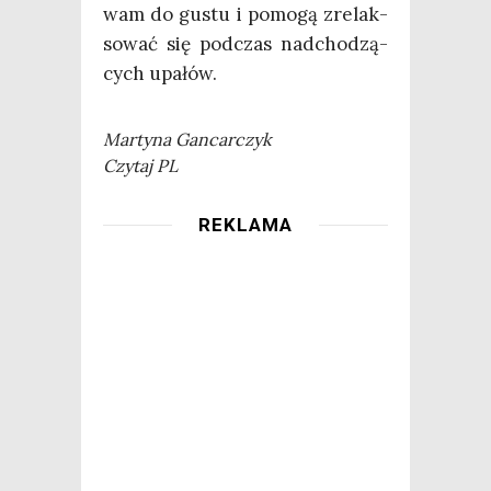
wam do gustu i pomo­gą zre­lak­
so­wać się pod­czas nad­cho­dzą­
cych upałów.
Mar­ty­na Gancarczyk
Czy­taj PL
REKLAMA