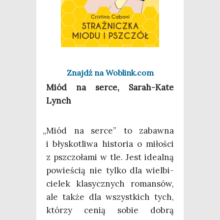
Znajdź na Woblink.com
Miód na ser­ce, Sarah-Kate
Lynch
„
Miód na ser­ce” to zabaw­na
i bły­sko­tli­wa histo­ria o miło­ści
z psz­czo­ła­mi w tle. Jest ide­al­ną
powie­ścią nie tyl­ko dla wiel­bi­
cie­lek kla­sycz­nych roman­sów,
ale tak­że dla wszyst­kich tych,
któ­rzy cenią sobie dobrą