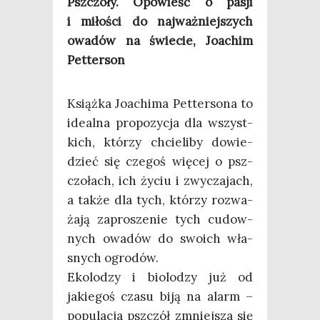
Psz­czo­ły. Opo­wieść o pasji
i miło­ści do naj­waż­niej­szych
owa­dów na świe­cie, Joachim
Petterson
Książ­ka Joachi­ma Pet­ter­so­na to
ide­al­na pro­po­zy­cja dla wszyst­
kich, któ­rzy chcie­li­by dowie­
dzieć się cze­goś wię­cej o psz­
czo­łach, ich życiu i zwy­cza­jach,
a tak­że dla tych, któ­rzy roz­wa­
ża­ją zapro­sze­nie tych cudow­
nych owa­dów do swo­ich wła­
snych ogrodów.
Eko­lo­dzy i bio­lo­dzy już od
jakie­goś cza­su biją na alarm –
popu­la­cja psz­czół zmniej­sza się