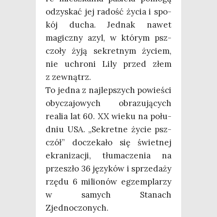
odzy­skać jej radość życia i spo­
kój ducha. Jed­nak nawet
magicz­ny azyl, w któ­rym psz­
czo­ły żyją sekret­nym życiem,
nie uchro­ni Lily przed złem
z zewnątrz.
To jed­na z naj­lep­szych powie­ści
oby­cza­jo­wych obra­zu­ją­cych
realia lat 60. XX wie­ku na połu­
dniu USA. „Sekret­ne życie psz­
czół” docze­ka­ło się świet­nej
ekra­ni­za­cji, tłu­ma­cze­nia na
prze­szło 36 języ­ków i sprze­da­ży
rzę­du 6 milio­nów egzem­pla­rzy
w samych Sta­nach
Zjednoczonych.