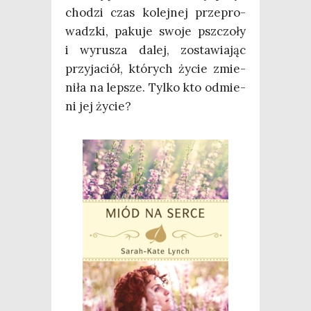
cho­dzi czas kolej­nej prze­pro­
wadz­ki, paku­je swo­je psz­czo­ły
i wyru­sza dalej, zosta­wia­jąc
przy­ja­ciół, któ­rych życie zmie­
ni­ła na lep­sze. Tyl­ko kto odmie­
ni jej życie?