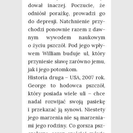
do­wał ina­czej. Poczu­cie, że
odniósł poraż­kę, pro­wa­dzi go
do depre­sji. Natchnie­nie przy­
cho­dzi ponow­nie razem z daw­
nym wywo­dem nauko­wym
o życiu psz­czół. Pod jego wpły­
wem Wil­liam budu­je ul, któ­ry
przy­nie­sie sła­wę zarów­no jemu,
jak i jego potomkom.
Histo­ria dru­ga – USA, 2007 rok.
Geo­r­ge to hodow­ca psz­czół,
któ­ry posia­da wie­le uli – chce
nadal roz­wi­jać swo­ją pasie­kę
i prze­ka­zać ją syno­wi. Nie­ste­ty
jego marze­nia nie są marze­nia­
mi jego rodzi­ny. Co gor­sza psz­