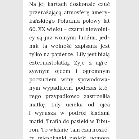
Na jej kar­tach dosko­na­le czuć
prze­ra­ża­ją­cą atmos­fe­rę ame­ry­
kań­skie­go Połu­dnia poło­wy lat
60. XX wie­ku – czar­ni nie­wol­ni­
cy są już wol­ny­mi ludź­mi, jed­
nak ta wol­ność zapi­sa­na jest
tyl­ko na papie­rze. Lily jest bia­łą
czter­na­sto­lat­ką. Żyje z agre­
syw­nym ojcem i ogrom­nym
poczu­ciem winy spo­wo­do­wa­
nym wypad­kiem, pod­czas któ­
re­go przy­pad­ko­wo zastrze­li­ła
mat­kę. Lily ucie­ka od ojca
i wyru­sza w podróż śla­da­mi
mat­ki. Tra­fia do pasie­ki w Tibu­
ron. To wła­śnie tam czar­no­skó­
re miesz­kan­ki pasie­ki pomo­gą