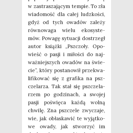
w zastra­sza­ją­cym tem­pie. To zła
wia­do­mość dla całej ludz­ko­ści,
gdyż od tych owa­dów zale­ży
rów­no­wa­ga wie­lu eko­sys­te­
mów. Powa­gę sytu­acji dostrzegł
autor książ­ki „Psz­czo­ły. Opo­
wieść o pasji i miło­ści do naj­
waż­niej­szych owa­dów na świe­
cie”, któ­ry posta­no­wił prze­kwa­
li­fi­ko­wać się z gra­fi­ka na psz­
cze­la­rza. Tak stał się psz­cze­la­
rzem po godzi­nach, a swo­jej
pasji poświę­ca każ­dą wol­ną
chwi­lę. Zna psz­cze­le zwy­cza­je,
wie, jak obła­ska­wić te wyjąt­ko­
we owa­dy, jak stwo­rzyć im