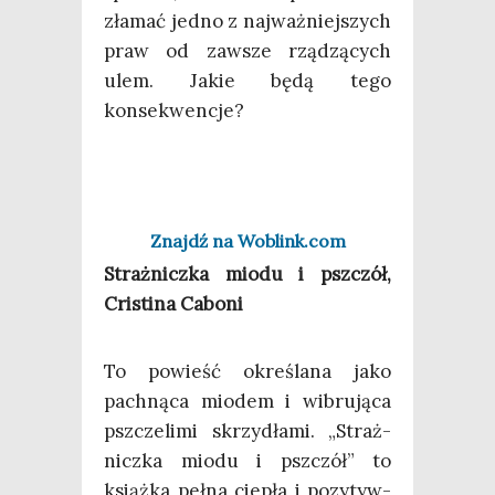
zła­mać jed­no z naj­waż­niej­szych
praw od zawsze rzą­dzą­cych
ulem. Jakie będą tego
konsekwencje?
Znajdź na Woblink.com
Straż­nicz­ka mio­du i psz­czół,
Cri­sti­na Caboni
To powieść okre­śla­na jako
pach­ną­ca mio­dem i wibru­ją­ca
psz­cze­li­mi skrzy­dła­mi. „Straż­
nicz­ka mio­du i psz­czół” to
książ­ka peł­na cie­pła i pozy­tyw­