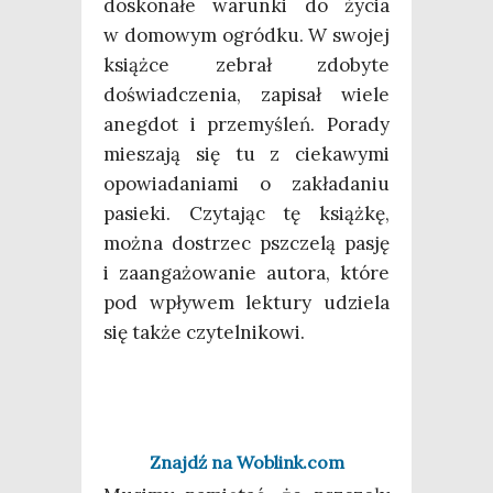
dosko­na­łe warun­ki do życia
w domo­wym ogród­ku. W swo­jej
książ­ce zebrał zdo­by­te
doświad­cze­nia, zapi­sał wie­le
aneg­dot i prze­my­śleń. Pora­dy
mie­sza­ją się tu z cie­ka­wy­mi
opo­wia­da­nia­mi o zakła­da­niu
pasie­ki. Czy­ta­jąc tę książ­kę,
moż­na dostrzec psz­cze­lą pasję
i zaan­ga­żo­wa­nie auto­ra, któ­re
pod wpły­wem lek­tu­ry udzie­la
się tak­że czytelnikowi.
Znajdź na Woblink.com