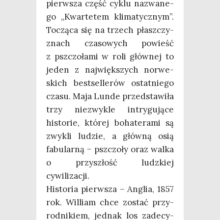
pierw­sza część cyklu nazwa­ne­
go „Kwar­te­tem kli­ma­tycz­nym”.
Toczą­ca się na trzech płasz­czy­
znach cza­so­wych powieść
z psz­czo­ła­mi w roli głów­nej to
jeden z naj­więk­szych nor­we­
skich best­sel­le­rów ostat­nie­go
cza­su. Maja Lun­de przed­sta­wi­ła
trzy nie­zwy­kle intry­gu­ją­ce
histo­rie, któ­rej boha­te­ra­mi są
zwy­kli ludzie, a głów­ną osią
fabu­lar­ną − psz­czo­ły oraz wal­ka
o przy­szłość ludz­kiej
cywilizacji.
Histo­ria pierw­sza – Anglia, 1857
rok. Wil­liam chce zostać przy­
rod­ni­kiem, jed­nak los zade­cy­