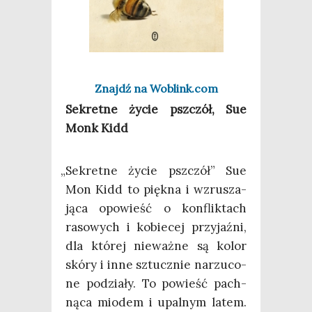
Znajdź na Woblink.com
Sekret­ne życie psz­czół, Sue
Monk Kidd
„
Sekret­ne życie psz­czół” Sue
Mon Kidd to pięk­na i wzru­sza­
ją­ca opo­wieść o kon­flik­tach
raso­wych i kobie­cej przy­jaź­ni,
dla któ­rej nie­waż­ne są kolor
skó­ry i inne sztucz­nie narzu­co­
ne podzia­ły. To powieść pach­
ną­ca mio­dem i upal­nym latem.