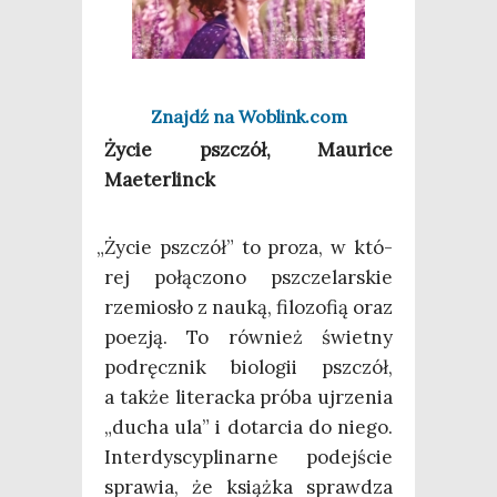
Znajdź na Woblink.com
Życie psz­czół, Mau­ri­ce
Maeterlinck
„
Życie psz­czół” to pro­za, w któ­
rej połą­czo­no psz­cze­lar­skie
rze­mio­sło z nauką, filo­zo­fią oraz
poezją. To rów­nież świet­ny
pod­ręcz­nik bio­lo­gii psz­czół,
a tak­że lite­rac­ka pró­ba ujrze­nia
„ducha ula” i dotar­cia do nie­go.
Inter­dy­scy­pli­nar­ne podej­ście
spra­wia, że książ­ka spraw­dza