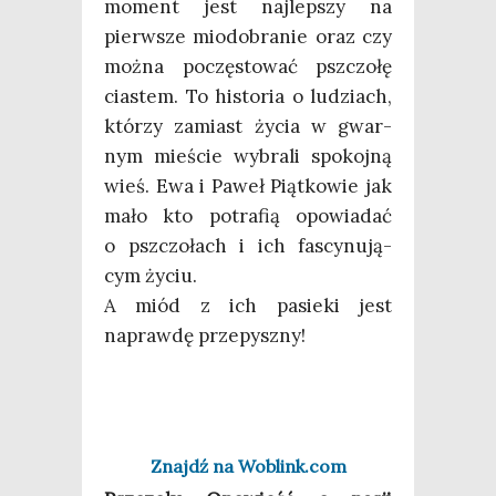
moment jest naj­lep­szy na
pierw­sze mio­do­bra­nie oraz czy
moż­na poczę­sto­wać psz­czo­łę
cia­stem. To histo­ria o ludziach,
któ­rzy zamiast życia w gwar­
nym mie­ście wybra­li spo­koj­ną
wieś. Ewa i Paweł Piąt­ko­wie jak
mało kto potra­fią opo­wia­dać
o psz­czo­łach i ich fascy­nu­ją­
cym życiu.
A miód z ich pasie­ki jest
napraw­dę przepyszny!
Znajdź na Woblink.com