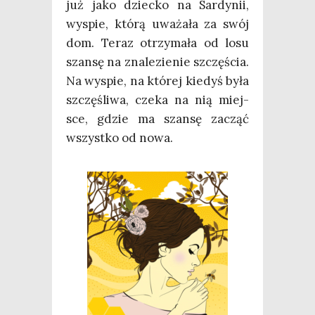
już jako dziec­ko na Sar­dy­nii,
wyspie, któ­rą uwa­ża­ła za swój
dom. Teraz otrzy­ma­ła od losu
szan­sę na zna­le­zie­nie szczę­ścia.
Na wyspie, na któ­rej kie­dyś była
szczę­śli­wa, cze­ka na nią miej­
sce, gdzie ma szan­sę zacząć
wszyst­ko od nowa.