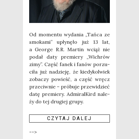
Od momen­tu wyda­nia „Tań­ca ze
smo­ka­mi” upły­nę­ło już 13 lat,
a Geo­r­ge R.R. Mar­tin wciąż nie
podał daty pre­mie­ry „Wichrów
zimy”. Część fanek i fanów porzu­
ci­ła już nadzie­ję, że kie­dy­kol­wiek
zoba­czy powieść, a część wręcz
prze­ciw­nie – pró­bu­je prze­wi­dzieć
datę pre­mie­ry. Admi­ral­Kird nale­
ży do tej dru­giej grupy.
CZY­TAJ DALEJ
-->