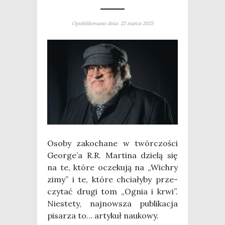
Opublikowano dnia: 22 marca 2025
Oso­by zako­cha­ne w twór­czo­ści
George’a R.R. Mar­ti­na dzie­lą się
na te, któ­re ocze­ku­ją na „Wichry
zimy” i te, któ­re chcia­ły­by prze­
czy­tać dru­gi tom „Ognia i krwi”.
Nie­ste­ty, naj­now­sza publi­ka­cja
pisa­rza to… arty­kuł naukowy.