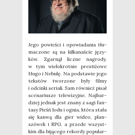
Jego powie­ści i opo­wia­da­nia tłu­
ma­czo­ne są na kil­ka­na­ście języ­
ków. Zgar­nął licz­ne nagro­dy,
w tym wie­lo­krot­nie pre­sti­żo­we
Hugo i Nebu­lę. Na pod­sta­wie jego
tek­stów two­rzo­ne były fil­my
i odcin­ki seria­li. Sam rów­nież pisał
sce­na­riu­sze tele­wi­zyj­ne. Naj­bar­
dziej jed­nak jest zna­ny z sagi fan­
ta­sy Pieśń lodu i ognia, któ­ra sta­ła
się kan­wą dla gier wideo, plan­
szó­wek i RPG, a przede wszyst­
kim dla biją­ce­go rekor­dy popu­lar­