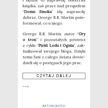
książ­ka, zaś pra­ce nad pre­qu­elem
“
Domu Smo­ka
” idą napraw­dę
dobrze. Geo­r­ge R.R. Mar­tin poin­
for­mo­wał, co u niego.
Geo­r­ge R.R. Mar­tin, autor “
Gry
o tron
” i pozo­sta­łych powie­ści
z cyklu “
Pieśń Lodu i Ognia
”, zak­
tu­ali­zo­wał swo­je­go blo­ga. Dzię­ki
temu fani z całe­go świa­ta dowie­
dzie­li się o postę­pach jego prac.
CZY­TAJ DALEJ
-->
AKTUALNOŚCI