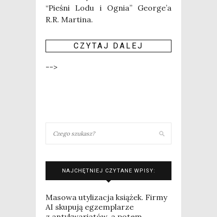
“Pie­śni Lodu i Ognia” Geo­r­ge­’a
R.R. Mar­ti­na.
CZY­TAJ DALEJ
-->
NAJCHĘTNIEJ CZYTANE WPISY:
Masowa utylizacja książek. Firmy
AI skupują egzemplarze
z antykwariatów, a potem