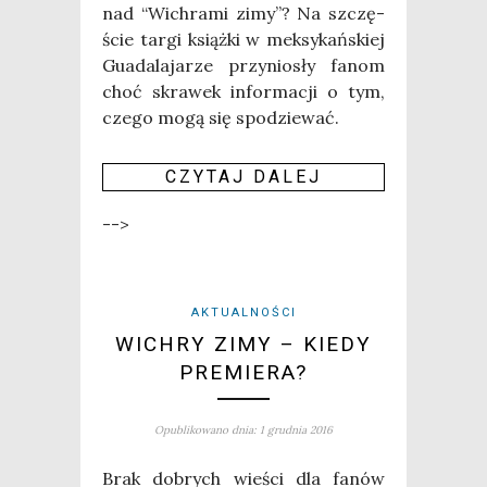
nad “Wichra­mi zimy”? Na szczę­
ście tar­gi książ­ki w mek­sy­kań­skiej
Guada­la­ja­rze przy­nio­sły fanom
choć skra­wek infor­ma­cji o tym,
cze­go mogą się spodziewać.
CZY­TAJ DALEJ
-->
AKTUALNOŚCI
WICHRY ZIMY – KIEDY
PREMIERA?
Opublikowano dnia: 1 grudnia 2016
Brak dobrych wie­ści dla fanów