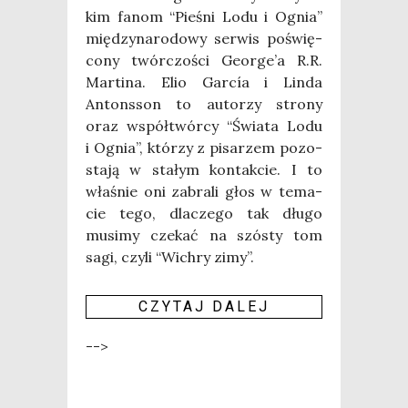
kim fanom “Pie­śni Lodu i Ognia”
mię­dzy­na­ro­do­wy ser­wis poświę­
co­ny twór­czo­ści Geo­r­ge­’a R.R.
Mar­ti­na. Elio Gar­cía i Lin­da
Antons­son to auto­rzy stro­ny
oraz współ­twór­cy “Świa­ta Lodu
i Ognia”, któ­rzy z pisa­rzem pozo­
sta­ją w sta­łym kon­tak­cie. I to
wła­śnie oni zabra­li głos w tema­
cie tego, dla­cze­go tak dłu­go
musi­my cze­kać na szó­sty tom
sagi, czy­li “Wichry zimy”.
CZY­TAJ DALEJ
-->