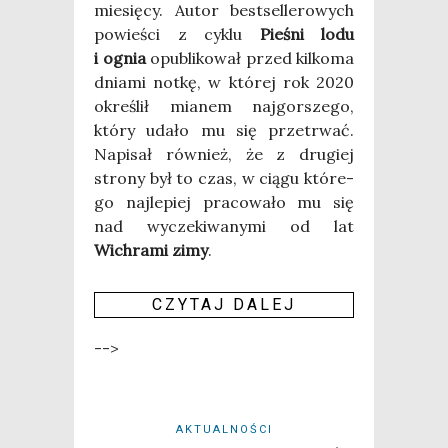
mie­się­cy. Autor best­sel­le­ro­wych
powie­ści z cyklu
Pie­śni lodu
i ognia
opu­bli­ko­wał przed kil­ko­ma
dnia­mi not­kę, w któ­rej rok 2020
okre­ślił mia­nem naj­gor­sze­go,
któ­ry uda­ło mu się prze­trwać.
Napi­sał rów­nież, że z dru­giej
stro­ny był to czas, w cią­gu któ­re­
go naj­le­piej pra­co­wa­ło mu się
nad wycze­ki­wa­ny­mi od lat
Wichra­mi zimy
.
CZY­TAJ DALEJ
-->
AKTUALNOŚCI