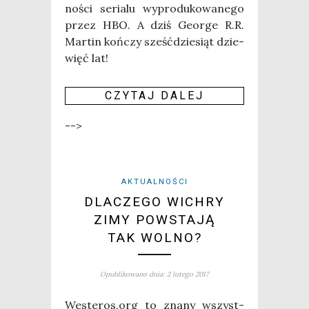
no­ści seria­lu wypro­du­ko­wa­ne­go
przez HBO. A dziś Geo­r­ge R.R.
Mar­tin koń­czy sześć­dzie­siąt dzie­
więć lat!
CZY­TAJ DALEJ
-->
AKTUALNOŚCI
DLACZEGO WICHRY
ZIMY POWSTAJĄ
TAK WOLNO?
Opublikowano dnia: 2 lutego 2017
Westeros.org to zna­ny wszyst­