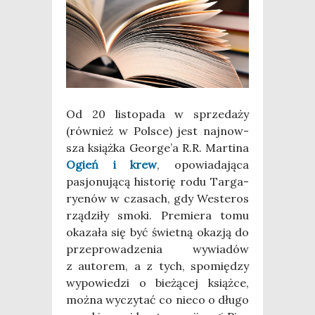
Od 20 listo­pa­da w sprze­da­ży
(rów­nież w Pol­sce) jest naj­now­
sza książ­ka George’a R.R. Mar­ti­na
Ogień i krew
, opo­wia­da­ją­ca
pasjo­nu­ją­cą histo­rię rodu Tar­ga­
ry­enów w cza­sach, gdy Weste­ros
rzą­dzi­ły smo­ki. Pre­mie­ra tomu
oka­za­ła się być świet­ną oka­zją do
prze­pro­wa­dze­nia wywia­dów
z auto­rem, a z tych, spo­mię­dzy
wypo­wie­dzi o bie­żą­cej książ­ce,
moż­na wyczy­tać co nie­co o dłu­go