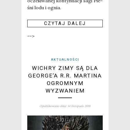
ocze­ki­wa­nej kon­ty­nu­acji sagi Pie­
śni lodu i ognia.
CZY­TAJ DALEJ
-->
AKTUALNOŚCI
WICHRY ZIMY SĄ DLA
GEORGE’A R.R. MARTINA
OGROMNYM
WYZWANIEM
Opublikowano dnia: 14 listopada 2018