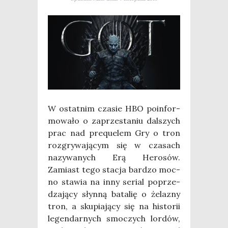
W ostat­nim cza­sie HBO poin­for­
mo­wa­ło o zaprze­sta­niu dal­szych
prac nad pre­qu­elem Gry o tron
roz­gry­wa­ją­cym się w cza­sach
nazy­wa­nych Erą Hero­sów.
Zamiast tego sta­cja bar­dzo moc­
no sta­wia na inny serial poprze­
dza­ją­cy słyn­ną bata­lię o żela­zny
tron, a sku­pia­ją­cy się na histo­rii
legen­dar­nych smo­czych lor­dów,