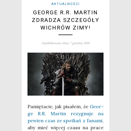
AKTUALNOŚCI
GEORGE R.R. MARTIN
ZDRADZA SZCZEGÓŁY
WICHRÓW ZIMY!
Opublikowano dnia: 7 grudnia 2016
Pamię­ta­cie, jak pisa­łem, że
Geo­r­
ge R.R. Mar­tin rezy­gnu­je na
pewien czas ze spo­tkań z fana­mi
,
aby mieć wię­cej cza­su na pra­ce