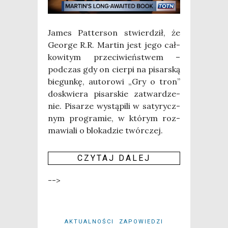
James Pat­ter­son stwier­dził, że
Geo­r­ge R.R. Mar­tin jest jego cał­
ko­wi­tym prze­ci­wień­stwem –
pod­czas gdy on cier­pi na pisar­ską
bie­gun­kę, auto­ro­wi „Gry o tron”
doskwie­ra pisar­skie zatwar­dze­
nie. Pisa­rze wystą­pi­li w saty­rycz­
nym pro­gra­mie, w któ­rym roz­
ma­wia­li o blo­ka­dzie twór­czej.
CZY­TAJ DALEJ
-->
AKTUALNOŚCI
ZAPOWIEDZI