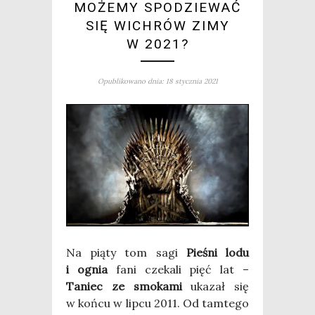
MOŻEMY SPODZIEWAĆ
SIĘ WICHRÓW ZIMY
W 2021?
Opublikowano dnia: 18 stycznia 2021
Na pią­ty tom sagi
Pie­śni lodu
i ognia
fani cze­ka­li pięć lat –
Taniec ze smo­ka­mi
uka­zał się
w koń­cu w lip­cu 2011. Od tam­te­go