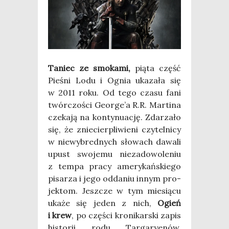
Taniec ze smo­ka­mi,
pią­ta część
Pie­śni Lodu i Ognia uka­za­ła się
w 2011 roku. Od tego cza­su fani
twór­czo­ści George’a R.R. Mar­ti­na
cze­ka­ją na kon­ty­nu­ację. Zda­rza­ło
się, że znie­cier­pli­wie­ni czy­tel­ni­cy
w nie­wy­bred­nych sło­wach dawa­li
upust swo­je­mu nie­za­do­wo­le­niu
z tem­pa pra­cy ame­ry­kań­skie­go
pisa­rza i jego odda­niu innym pro­
jek­tom. Jesz­cze w tym mie­sią­cu
uka­że się jeden z nich,
Ogień
i krew
, po czę­ści kro­ni­kar­ski zapis
histo­rii rodu Tar­ga­ry­enów.