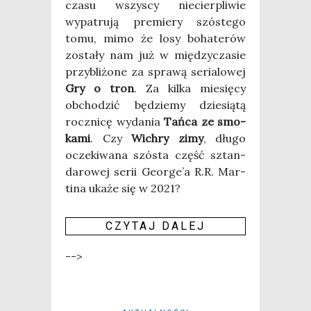
cza­su wszy­scy nie­cier­pli­wie
wypa­tru­ją pre­mie­ry szó­ste­go
tomu, mimo że losy boha­te­rów
zosta­ły nam już w mię­dzy­cza­sie
przy­bli­żo­ne za spra­wą seria­lo­wej
Gry o tron
. Za kil­ka mie­się­cy
obcho­dzić będzie­my dzie­sią­tą
rocz­ni­cę wyda­nia
Tań­ca ze smo­
ka­mi
. Czy
Wichry zimy
, dłu­go
ocze­ki­wa­na szó­sta część sztan­
da­ro­wej serii Geo­r­ge­’a R.R. Mar­
ti­na uka­że się w 2021?
CZY­TAJ DALEJ
-->