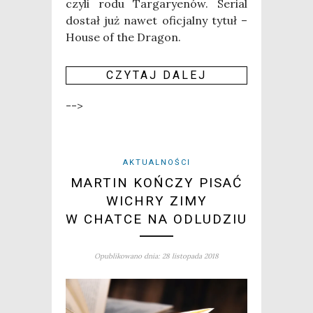
czy­li rodu Tar­ga­ry­enów. Serial
dostał już nawet ofi­cjal­ny tytuł –
House of the Dra­gon.
CZY­TAJ DALEJ
-->
AKTUALNOŚCI
MARTIN KOŃCZY PISAĆ
WICHRY ZIMY
W CHATCE NA ODLUDZIU
Opublikowano dnia: 28 listopada 2018