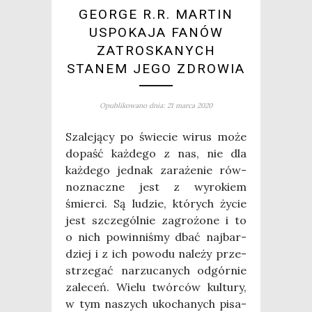
GEORGE R.R. MARTIN
USPOKAJA FANÓW
ZATROSKANYCH
STANEM JEGO ZDROWIA
Opublikowano dnia: 21 marca 2020
Sza­le­ją­cy po świe­cie wirus może
dopaść każ­de­go z nas, nie dla
każ­de­go jed­nak zara­że­nie rów­
no­znacz­ne jest z wyro­kiem
śmier­ci. Są ludzie, któ­rych życie
jest szcze­gól­nie zagro­żo­ne i to
o nich powin­ni­śmy dbać naj­bar­
dziej i z ich powo­du nale­ży prze­
strze­gać narzu­ca­nych odgór­nie
zale­ceń. Wie­lu twór­ców kul­tu­ry,
w tym naszych uko­cha­nych pisa­