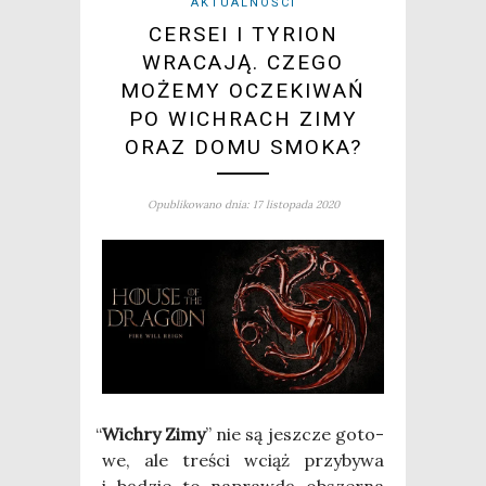
AKTUALNOŚCI
CERSEI I TYRION
WRACAJĄ. CZEGO
MOŻEMY OCZEKIWAŃ
PO WICHRACH ZIMY
ORAZ DOMU SMOKA?
Opublikowano dnia: 17 listopada 2020
“
Wichry Zimy
” nie są jesz­cze goto­
we, ale tre­ści wciąż przy­by­wa
i będzie to napraw­dę obszer­na