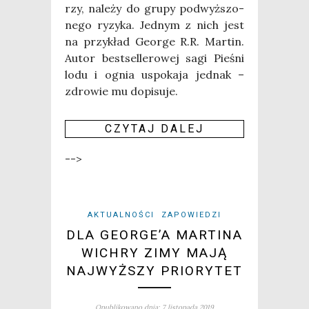
rzy, nale­ży do gru­py pod­wyż­szo­
ne­go ryzy­ka. Jed­nym z nich jest
na przy­kład Geo­r­ge R.R. Mar­tin.
Autor best­sel­le­ro­wej sagi Pie­śni
lodu i ognia uspo­ka­ja jed­nak –
zdro­wie mu dopi­su­je.
CZY­TAJ DALEJ
-->
AKTUALNOŚCI
ZAPOWIEDZI
DLA GEORGE’A MARTINA
WICHRY ZIMY MAJĄ
NAJWYŻSZY PRIORYTET
Opublikowano dnia: 7 listopada 2019