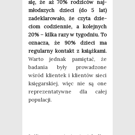
się, że aż 70% rodzi­ców naj­
młod­szych dzie­ci (do 5 lat)
zade­kla­ro­wa­ło, że czy­ta dzie­
ciom codzien­nie, a kolej­nych
20% – kil­ka razy w tygo­dniu. To
ozna­cza, że 90% dzie­ci ma
regu­lar­ny kon­takt z książ­ka­mi.
War­to jed­nak pamię­tać, że
bada­nia były pro­wa­dzo­ne
wśród klien­tek i klien­tów sie­ci
księ­gar­skiej, więc nie są one
repre­zen­ta­tyw­ne dla całej
populacji.