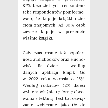
87% bez­dziet­nych respon­den­
tek i respon­den­tów poin­for­mo­
wa­ło, że kupu­je książ­ki dzie­
ciom zna­jo­mych. Aż 30% osób
zawsze kupu­je w pre­zen­cie
wła­śnie książki.
Cały czas rośnie też popu­lar­
ność audio­bo­oków oraz słu­cho­
wisk dla dzie­ci – według
danych apli­ka­cji Empik Go
w 2022 roku wzro­sła o 25%.
Według rodzi­ców 42% dzie­ci
wybie­ra wła­śnie tę for­mę obco­
wa­nia z lek­tu­rą. Jest to roz­wią­
za­nie wybie­ra­ne jako tło do