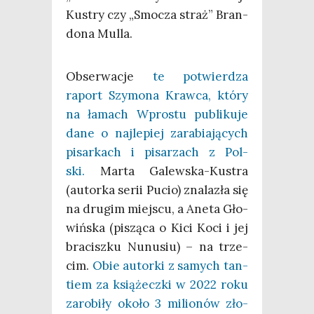
Kustry czy „Smo­cza straż” Bran­
do­na Mulla.
Obser­wa­cje
te potwier­dza
raport Szy­mo­na Kraw­ca, któ­ry
na łamach Wpro­stu publi­ku­je
dane o naj­le­piej zara­bia­ją­cych
pisar­kach i pisa­rzach z Pol­
ski.
Mar­ta Galew­ska-Kustra
(autor­ka serii Pucio) zna­la­zła się
na dru­gim miej­scu, a Ane­ta Gło­
wiń­ska (piszą­ca o Kici Koci i jej
bra­cisz­ku Nunu­siu) – na trze­
cim.
Obie autor­ki z samych tan­
tiem za ksią­żecz­ki w 2022 roku
zaro­bi­ły oko­ło 3 milio­nów zło­