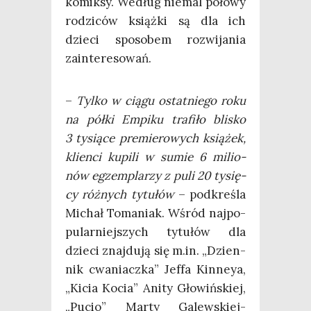
komik­sy. Według nie­mal poło­wy
rodzi­ców książ­ki są dla ich
dzie­ci spo­so­bem roz­wi­ja­nia
zainteresowań.
–
Tyl­ko w cią­gu ostat­nie­go roku
na pół­ki Empi­ku tra­fi­ło bli­sko
3 tysią­ce pre­mie­ro­wych ksią­żek,
klien­ci kupi­li w sumie 6 milio­
nów egzem­pla­rzy z puli 20 tysię­
cy róż­nych tytu­łów
– pod­kre­śla
Michał Toma­niak. Wśród naj­po­
pu­lar­niej­szych tytu­łów dla
dzie­ci znaj­du­ją się m.in. „Dzien­
nik cwa­niacz­ka” Jef­fa Kin­neya,
„Kicia Kocia” Ani­ty Gło­wiń­skiej,
„Pucio” Mar­ty Galew­skiej-