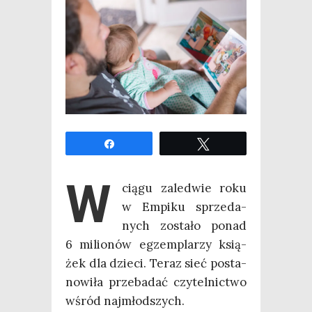
Udo­stęp­nij
Twe­etuj
W
cią­gu zale­d­wie roku
w Empi­ku sprze­da­
nych zosta­ło ponad
6 milio­nów egzem­pla­rzy ksią­
żek dla dzie­ci. Teraz sieć posta­
no­wi­ła prze­ba­dać czy­tel­nic­two
wśród najmłodszych.