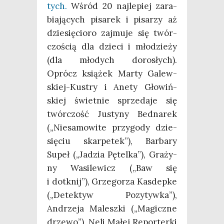
tych.
Wśród 20 naj­le­piej zara­
bia­ją­cych pisa­rek i pisa­rzy aż
dzie­się­cio­ro zaj­mu­je się twór­
czo­ścią dla dzie­ci i mło­dzie­ży
(dla mło­dych doro­słych).
Oprócz ksią­żek Mar­ty Galew­
skiej-Kustry i Ane­ty Gło­wiń­
skiej świet­nie sprze­da­je się
twór­czość Justy­ny Bed­na­rek
(„Nie­sa­mo­wi­te przy­go­dy dzie­
się­ciu skar­pe­tek”), Bar­ba­ry
Supeł („Jadzia Pętel­ka”), Gra­ży­
ny Wasi­le­wicz („Baw się
i dotknij”), Grze­go­rza Kas­dep­ke
(„Detek­tyw Pozy­tyw­ka”),
Andrze­ja Malesz­ki („Magicz­ne
drze­wo”), Neli Małej Repor­ter­ki