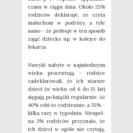
cza­su w cią­gu dnia. Oko­ło 25%
rodzi­ców dekla­ru­je, że czy­ta
malu­chom w podró­ży, a tyle
samo – że pró­bu­je w ten spo­sób
zająć dziec­ko np. w kolej­ce do
lekarza.
Nawy­ki naby­te w naj­młod­szym
wie­ku pro­cen­tu­ją – rodzi­ce
zade­kla­ro­wa­li, że ich star­sze
dzie­ci (w wie­ku od 6 do 15 lat)
się­ga­ją po książ­ki regu­lar­nie. Aż
40% robi to codzien­nie, a 35% –
kil­ka razy w tygo­dniu. Nie­speł­
na 3% rodzi­ców przy­zna­ło, że
ich dzie­ci w ogó­le nie czy­ta­ją,