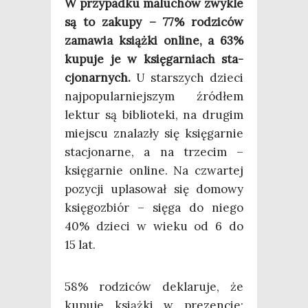
W przy­pad­ku malu­chów zwy­kle
są to zaku­py – 77% rodzi­ców
zama­wia książ­ki onli­ne, a 63%
kupu­je je w księ­gar­niach sta­
cjo­nar­nych.
U star­szych dzie­ci
naj­po­pu­lar­niej­szym źró­dłem
lek­tur są biblio­te­ki, na dru­gim
miej­scu zna­la­zły się księ­gar­nie
sta­cjo­nar­ne, a na trze­cim –
księ­gar­nie onli­ne. Na czwar­tej
pozy­cji upla­so­wał się domo­wy
księ­go­zbiór – się­ga do nie­go
40% dzie­ci w wie­ku od 6 do
15 lat.
58% rodzi­ców dekla­ru­je, że
kupu­je książ­ki w pre­zen­cie;