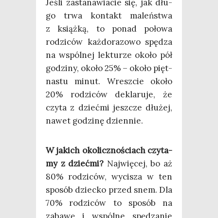
Jeśli zasta­na­wia­cie się, jak dłu­
go trwa kon­takt maleń­stwa
z książ­ką, to ponad poło­wa
rodzi­ców każ­do­ra­zo­wo spę­dza
na wspól­nej lek­tu­rze oko­ło pół
godzi­ny, oko­ło 25% – oko­ło pięt­
na­stu minut. Wresz­cie oko­ło
20% rodzi­ców dekla­ru­je, że
czy­ta z dzieć­mi jesz­cze dłu­żej,
nawet godzi­nę dziennie.
W jakich oko­licz­no­ściach czy­ta­
my z dzieć­mi?
Naj­wię­cej, bo aż
80% rodzi­ców, wyci­sza w ten
spo­sób dziec­ko przed snem. Dla
70% rodzi­ców to spo­sób na
zaba­wę i wspól­ne spę­dza­nie