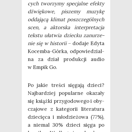
cych two­rzy­my spe­cjal­ne efek­ty
dźwię­ko­we, pisze­my muzy­kę
odda­ją­cą kli­mat poszcze­gól­nych
scen, a aktor­ska inter­pre­ta­cja
tek­stu uła­twia dziec­ku zanu­rze­
nie się w histo­rii
– doda­je Edy­ta
Kocem­ba-Gór­ka, odpo­wie­dzial­
na za dział pro­duk­cji audio
w Empik Go.
Po jakie tre­ści się­ga­ją dzie­ci?
Naj­bar­dziej popu­lar­ne oka­za­ły
się książ­ki przy­go­do­we­go i oby­
cza­jo­we z kate­go­rii lite­ra­tu­ra
dzie­cię­ca i mło­dzie­żo­wa (77%),
a nie­mal 30% dzie­ci się­ga po