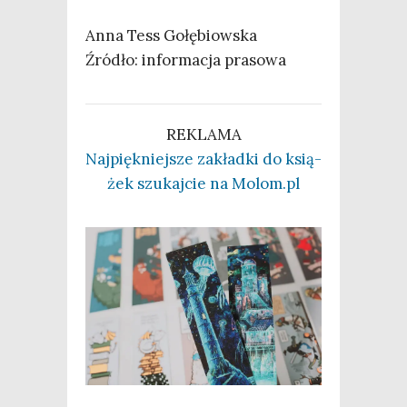
Anna Tess Gołę­biow­ska
Źró­dło: infor­ma­cja prasowa
REKLAMA
Naj­pięk­niej­sze zakład­ki do ksią­
żek szu­kaj­cie na Molom.pl