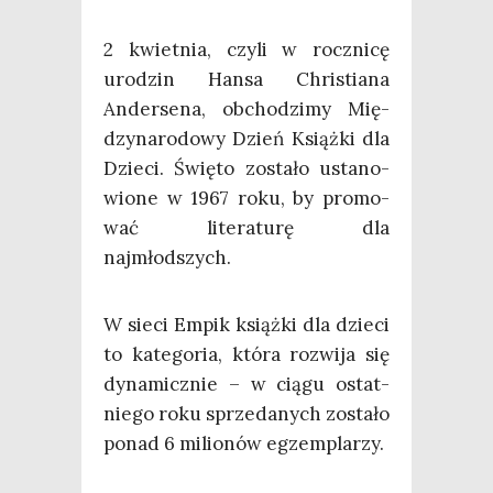
2 kwiet­nia, czy­li w rocz­ni­cę
uro­dzin Han­sa Chri­stia­na
Ander­se­na, obcho­dzi­my Mię­
dzy­na­ro­do­wy Dzień Książ­ki dla
Dzie­ci. Świę­to zosta­ło usta­no­
wio­ne w 1967 roku, by pro­mo­
wać lite­ra­tu­rę dla
najmłodszych.
W sie­ci Empik książ­ki dla dzie­ci
to kate­go­ria, któ­ra roz­wi­ja się
dyna­micz­nie – w cią­gu ostat­
nie­go roku sprze­da­nych zosta­ło
ponad 6 milio­nów egzemplarzy.