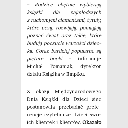
–
Rodzi­ce chęt­nie wybie­ra­ją
książ­ki dla naj­młod­szych
z rucho­my­mi ele­men­ta­mi, tytu­ły,
któ­re uczą, roz­wi­ja­ją, poma­ga­ją
poznać świat oraz takie, któ­re
budu­ją poczu­cie war­to­ści dziec­
ka. Coraz bar­dziej popu­lar­ne są
pic­tu­re booki
– infor­mu­je
Michał Toma­niak, dyrek­tor
dzia­łu Książ­ka w Empiku.
Z oka­zji Mię­dzy­na­ro­do­we­go
Dnia Książ­ki dla Dzie­ci sieć
posta­no­wi­ła prze­ba­dać pre­fe­
ren­cje czy­tel­ni­cze dzie­ci swo­
ich klien­tek i klien­tów.
Oka­za­ło