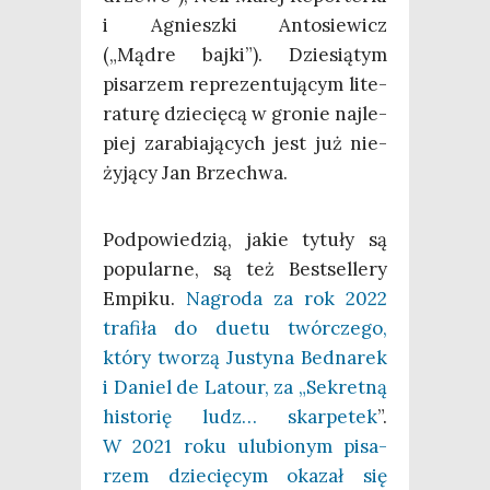
i Agniesz­ki Anto­sie­wicz
(„Mądre baj­ki”). Dzie­sią­tym
pisa­rzem repre­zen­tu­ją­cym lite­
ra­tu­rę dzie­cię­cą w gro­nie naj­le­
piej zara­bia­ją­cych jest już nie­
ży­ją­cy Jan Brzechwa.
Pod­po­wie­dzią, jakie tytu­ły są
popu­lar­ne, są też Best­sel­le­ry
Empi­ku.
Nagro­da za rok 2022
tra­fi­ła do duetu twór­cze­go,
któ­ry two­rzą Justy­na Bed­na­rek
i Daniel de Lato­ur, za „Sekret­ną
histo­rię ludz… skar­pe­tek
”.
W 2021 roku ulu­bio­nym pisa­
rzem dzie­cię­cym oka­zał się