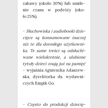
zaba­wy (oko­ło 30%) lub umi­le­
nie cza­su w podró­ży (oko­
ło 25%).
–
Słu­cho­wi­ska i audio­bo­oki dzie­
cię­ce są kon­su­mo­wa­ne ina­czej
niż te dla doro­słe­go użyt­kow­ni­
ka. Te same tre­ści są odsłu­chi­
wa­ne wie­lo­krot­nie, a ulu­bio­ne
tytu­ły dzie­ci zna­ją już na pamięć
– wyja­śnia Agniesz­ka Ada­szew­
ska, dyrek­tor­ka ds. wydaw­ni­
czych Empik Go.
–
Czę­sto do pro­duk­cji dzie­cię­