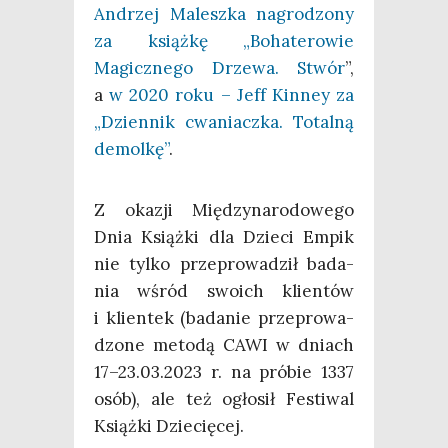
Andrzej Malesz­ka nagro­dzo­ny
za książ­kę „Boha­te­ro­wie
Magicz­ne­go Drze­wa. Stwór
”,
a
w 2020 roku – Jeff Kin­ney za
„Dzien­nik cwa­niacz­ka. Total­ną
demol­kę”
.
Z oka­zji Mię­dzy­na­ro­do­we­go
Dnia Książ­ki dla Dzie­ci Empik
nie tyl­ko prze­pro­wa­dził bada­
nia wśród swo­ich klien­tów
i klien­tek (bada­nie prze­pro­wa­
dzo­ne meto­dą CAWI w dniach
17–23.03.2023 r. na pró­bie 1337
osób), ale też ogło­sił Festi­wal
Książ­ki Dziecięcej.