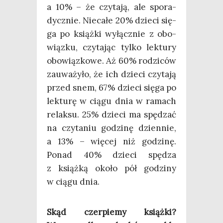
a 10% – że czy­ta­ją, ale spo­ra­
dycz­nie. Nie­ca­łe 20% dzie­ci się­
ga po książ­ki wyłącz­nie z obo­
wiąz­ku, czy­ta­jąc tyl­ko lek­tu­ry
obo­wiąz­ko­we. Aż 60% rodzi­ców
zauwa­ży­ło, że ich dzie­ci czy­ta­ją
przed snem, 67% dzie­ci się­ga po
lek­tu­rę w cią­gu dnia w ramach
relak­su. 25% dzie­ci ma spę­dzać
na czy­ta­niu godzi­nę dzien­nie,
a 13% – wię­cej niż godzi­nę.
Ponad 40% dzie­ci spę­dza
z książ­ką oko­ło pół godzi­ny
w cią­gu dnia.
Skąd czer­pie­my książ­ki?