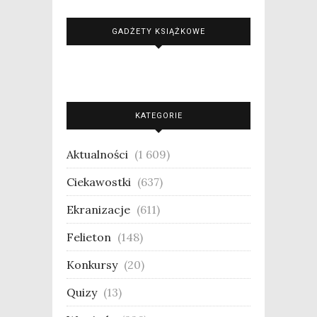
GADŻETY KSIĄŻKOWE
KATEGORIE
Aktualności
(1 609)
Ciekawostki
(637)
Ekranizacje
(611)
Felieton
(148)
Konkursy
(20)
Quizy
(13)