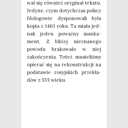
wał się rów­nież ory­gi­nał tek­stu.
Jedy­ne, czym dotych­czas pol­scy
filo­lo­go­wie dys­po­no­wa­li była
kopia z 1463 roku. Ta mia­ła jed­
nak jeden poważ­ny man­ka­
ment. Z bli­żej nie­zna­ne­go
powo­du bra­ko­wa­ło w niej
zakoń­cze­nia. Toteż musie­li­śmy
opie­rać się na rekon­struk­cji na
pod­sta­wie rosyj­skich prze­kła­
dów z XVI wieku.