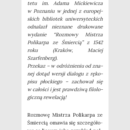
te­tu im. Ada­ma Mic­kie­wi­cza
w Pozna­niu w jed­nej z euro­pej­
skich biblio­tek uni­wer­sy­tec­kich
odna­lazł nie­zna­ne dru­ko­wa­ne
wyda­nie “Roz­mo­wy Mistrza
Poli­kar­pa ze Śmier­cią” z 1542
roku (Kra­ków, Maciej
Szarfenberg).
Prze­kaz – w odróż­nie­niu od zna­
nej dotąd wer­sji dia­lo­gu z ręko­
pi­su płoc­kie­go – zacho­wał się
w cało­ści i jest praw­dzi­wą filo­lo­
gicz­ną rewelacją!
Roz­mo­wę Mistrza Poli­kar­pa ze
Śmier­cią oma­wia się szcze­gó­ło­