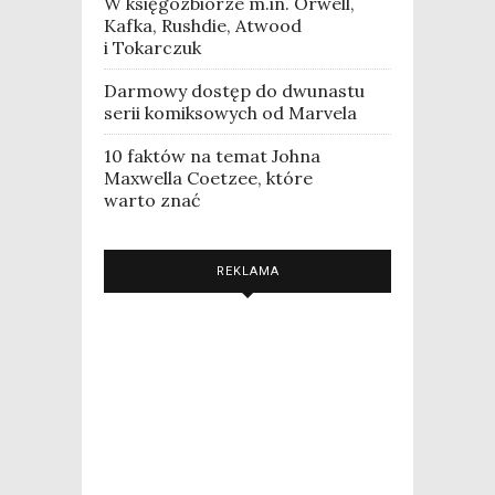
W księgozbiorze m.in. Orwell,
Kafka, Rushdie, Atwood
i Tokarczuk
Darmowy dostęp do dwunastu
serii komiksowych od Marvela
10 faktów na temat Johna
Maxwella Coetzee, które
warto znać
REKLAMA