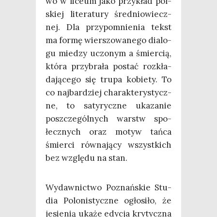
wo w liceum jako przy­kład pol­
skiej lite­ra­tu­ry śre­dnio­wiecz­
nej. Dla przy­po­mnie­nia tekst
ma for­mę wier­szo­wa­ne­go dia­lo­
gu mie­dzy uczo­nym a śmier­cią,
któ­ra przy­bra­ła postać roz­kła­
da­ją­ce­go się tru­pa kobie­ty. To
co naj­bar­dziej cha­rak­te­ry­stycz­
ne, to saty­rycz­ne uka­za­nie
poszcze­gól­nych warstw spo­
łecz­nych oraz motyw tań­ca
śmier­ci rów­na­ją­cy wszyst­kich
bez wzglę­du na stan.
Wydaw­nic­two Poznań­skie Stu­
dia Polo­ni­stycz­ne ogło­si­ło, że
jesie­nią uka­że edy­cja kry­tycz­na