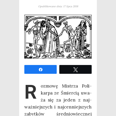
Opublikowano dnia: 17 lipca 2018
Udo­stęp­nij
Twe­etuj
R
oz­mo­wę Mistrza Poli­
kar­pa ze Śmier­cią uwa­
ża się za jeden z naj­
waż­niej­szych i naj­cen­niej­szych
zabyt­ków śre­dnio­wiecz­nej