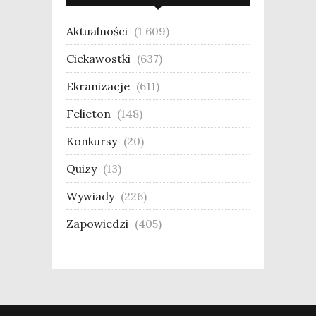
Aktualności
(1 609)
Ciekawostki
(637)
Ekranizacje
(611)
Felieton
(148)
Konkursy
(20)
Quizy
(13)
Wywiady
(226)
Zapowiedzi
(405)