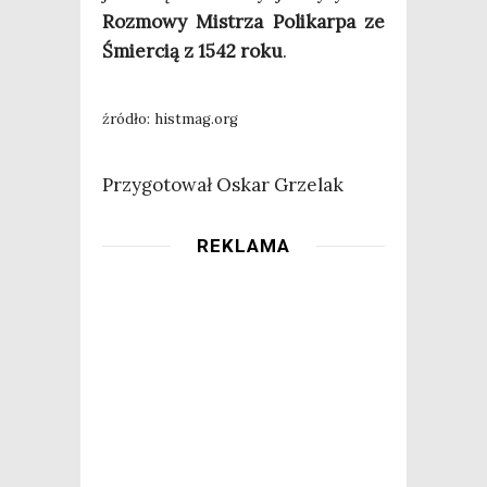
Roz­mo­wy Mistrza Poli­kar­pa ze
Śmier­cią z 1542 roku
.
źró­dło: histmag.org
Przy­go­to­wał Oskar Grzelak
REKLAMA