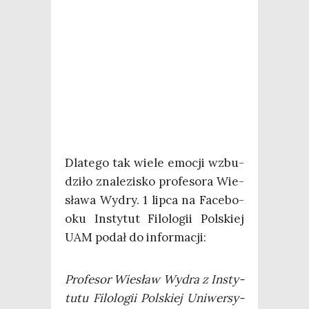
Dla­te­go tak wie­le emo­cji wzbu­
dzi­ło zna­le­zi­sko pro­fe­so­ra Wie­
sła­wa Wydry. 1 lip­ca na Face­bo­
oku Insty­tut Filo­lo­gii Pol­skiej
UAM podał do informacji:
Pro­fe­sor Wie­sław Wydra z Insty­
tu­tu Filo­lo­gii Pol­skiej Uni­wer­sy­