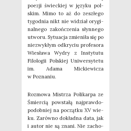
poezji świec­kiej w języ­ku pol­
skim. Mimo to aż do zeszłe­go
tygo­dnia nikt nie widział ory­gi­
nal­ne­go zakoń­cze­nia słyn­ne­go
utwo­ru. Sytu­acja zmie­ni­ła się po
nie­zwy­kłym odkry­ciu pro­fe­so­ra
Wie­sła­wa Wydry z Insty­tu­tu
Filo­lo­gii Pol­skiej Uni­wer­sy­te­tu
im. Ada­ma Mic­kie­wi­cza
w Poznaniu.
Roz­mo­wa Mistrza Poli­kar­pa ze
Śmier­cią powsta­łą naj­praw­do­
po­dob­niej na począt­ku XV wie­
ku. Zarów­no dokład­na data, jak
i autor nie są zna­ni. Nie zacho­