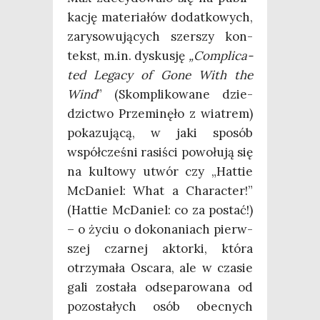
ka­cję mate­ria­łów dodat­ko­wych,
zary­so­wu­ją­cych szer­szy kon­
tekst, m.in. dys­ku­sję
„Com­pli­ca­
ted Lega­cy of Gone With the
Wind
” (Skom­pli­ko­wa­ne dzie­
dzic­two Prze­mi­nę­ło z wia­trem)
poka­zu­ją­cą, w jaki spo­sób
współ­cze­śni rasi­ści powo­łu­ją się
na kul­to­wy utwór czy „Hat­tie
McDa­niel: What a Cha­rac­ter!”
(Hat­tie McDa­niel: co za postać!)
– o życiu o doko­na­niach pierw­
szej czar­nej aktor­ki, któ­ra
otrzy­ma­ła Osca­ra, ale w cza­sie
gali zosta­ła odse­pa­ro­wa­na od
pozo­sta­łych osób obec­nych