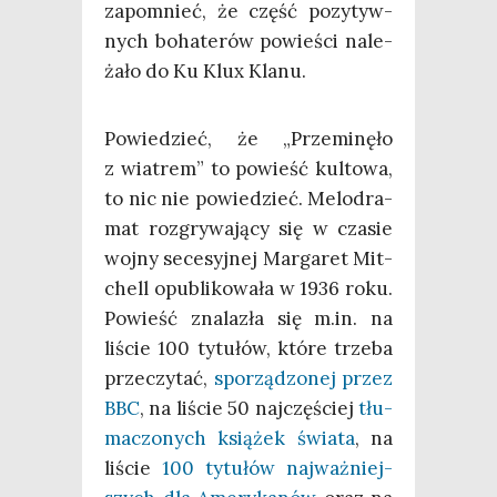
zapo­mnieć, że część pozy­tyw­
nych boha­te­rów powie­ści nale­
ża­ło do Ku Klux Klanu.
Powie­dzieć, że „Prze­mi­nę­ło
z wia­trem” to powieść kul­to­wa,
to nic nie powie­dzieć. Melo­dra­
mat roz­gry­wa­ją­cy się w cza­sie
woj­ny sece­syj­nej Mar­ga­ret Mit­
chell opu­bli­ko­wa­ła w 1936 roku.
Powieść zna­la­zła się m.in. na
liście 100 tytu­łów, któ­re trze­ba
prze­czy­tać,
spo­rzą­dzo­nej przez
BBC
, na liście 50 naj­czę­ściej
tłu­
ma­czo­nych ksią­żek świa­ta
, na
liście
100 tytu­łów naj­waż­niej­