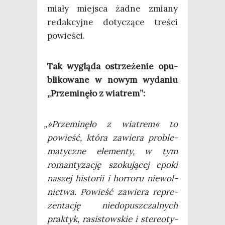
mia­ły miej­sca żad­ne zmia­ny
redak­cyj­ne doty­czą­ce tre­ści
powieści.
Tak wyglą­da ostrze­że­nie opu­
bli­ko­wa­ne w nowym wyda­niu
„Prze­mi­nę­ło z wiatrem”:
„
»Prze­mi­nę­ło z wia­trem« to
powieść, któ­ra zawie­ra pro­ble­
ma­tycz­ne ele­men­ty, w tym
roman­ty­za­cję szo­ku­ją­cej epo­ki
naszej histo­rii i hor­ro­ru nie­wol­
nic­twa. Powieść zawie­ra repre­
zen­ta­cję nie­do­pusz­czal­nych
prak­tyk, rasi­stow­skie i ste­reo­ty­