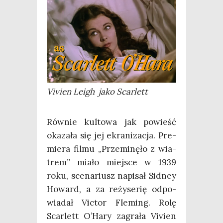
Vivien Leigh jako Scarlett
Rów­nie kul­to­wa jak powieść
oka­za­ła się jej ekra­ni­za­cja. Pre­
mie­ra fil­mu „Prze­mi­nę­ło z wia­
trem” mia­ło miej­sce w 1939
roku, sce­na­riusz napi­sał Sid­ney
Howard, a za reży­se­rię odpo­
wia­dał Vic­tor Fle­ming. Rolę
Scar­lett O’Hary zagra­ła Vivien