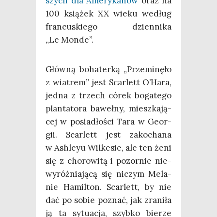
szych dla Ame­ry­ka­nów
oraz na
100 ksią­żek XX wie­ku według
fran­cu­skie­go dzien­ni­ka
„Le Monde”.
Głów­ną boha­ter­ką „Prze­mi­nę­ło
z wia­trem” jest Scar­lett O’Ha­ra,
jed­na z trzech córek boga­te­go
plan­ta­to­ra baweł­ny, miesz­ka­ją­
cej w posia­dło­ści Tara w Geo­r­
gii. Scar­lett jest zako­cha­na
w Ash­leyu Wil­ke­sie, ale ten żeni
się z cho­ro­wi­tą i pozor­nie nie­
wy­róż­nia­ją­cą się niczym Mela­
nie Hamil­ton. Scar­lett, by nie
dać po sobie poznać, jak zra­ni­ła
ją ta sytu­acja, szyb­ko bie­rze