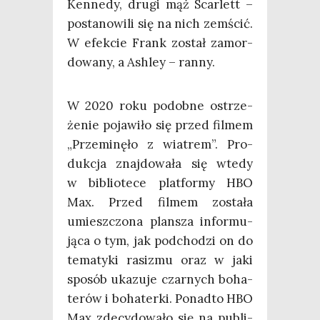
Ken­ne­dy, dru­gi mąż Scar­lett –
posta­no­wi­li się na nich zemścić.
W efek­cie Frank został zamor­
do­wa­ny, a Ash­ley – ranny.
W 2020 roku podob­ne ostrze­
że­nie poja­wi­ło się przed fil­mem
„Prze­mi­nę­ło z wia­trem”. Pro­
duk­cja znaj­do­wa­ła się wte­dy
w biblio­te­ce plat­for­my HBO
Max. Przed fil­mem zosta­ła
umiesz­czo­na plan­sza infor­mu­
ją­ca o tym, jak pod­cho­dzi on do
tema­ty­ki rasi­zmu oraz w jaki
spo­sób uka­zu­je czar­nych boha­
te­rów i boha­ter­ki. Ponad­to HBO
Max zde­cy­do­wa­ło się na publi­