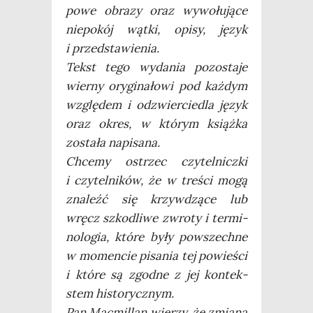
po­we obra­zy oraz wywo­łu­ją­ce
nie­po­kój wąt­ki, opi­sy, język
i przed­sta­wie­nia.
Tekst tego wyda­nia pozo­sta­je
wier­ny ory­gi­na­ło­wi pod każ­dym
wzglę­dem i odzwier­cie­dla język
oraz okres, w któ­rym książ­ka
zosta­ła napi­sa­na.
Chce­my ostrzec czy­tel­nicz­ki
i czy­tel­ni­ków, że w tre­ści mogą
zna­leźć się krzyw­dzą­ce lub
wręcz szko­dli­we zwro­ty i ter­mi­
no­lo­gia, któ­re były powszech­ne
w momen­cie pisa­nia tej powie­ści
i któ­re są zgod­ne z jej kon­tek­
stem histo­rycz­nym.
Pan Mac­mil­lan wie­rzy, że zmia­na