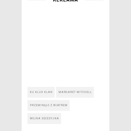
KU KLUX KLAN
MARGARET MITCHELL
PRZEMINĘŁO Z WIATREM
WOJNA SECESYJNA