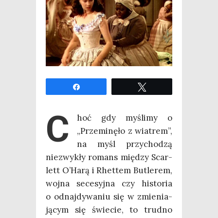
Udo­stęp­nij
Twe­etuj
C
hoć gdy myśli­my o
„Prze­mi­nę­ło z wia­trem”,
na myśl przy­cho­dzą
nie­zwy­kły romans mię­dzy Scar­
lett O’Harą i Rhet­tem Butle­rem,
woj­na sece­syj­na czy histo­ria
o odnaj­dy­wa­niu się w zmie­nia­
ją­cym się świe­cie, to trud­no