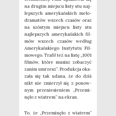
na dru­gim miej­scu listy stu naj­
lep­szych ame­ry­kań­skich melo­
dra­ma­tów wszech cza­sów oraz
na szó­stym miej­scu listy stu
naj­lep­szych ame­ry­kań­skich fil­
mów wszech cza­sów według
Ame­ry­kań­skie­go Insty­tu­tu Fil­
mo­we­go. Tra­fił też na listę „1001
fil­mów, któ­re musisz zoba­czyć
zanim umrzesz”. Pro­duk­cja oka­
za­ła się tak uda­na, że do dziś
nikt nie zmie­rzył się z ponow­
nym prze­nie­sie­niem „Prze­mi­
nę­ło z wia­trem” na ekran.
To, że „Prze­mi­nę­ło z wia­trem”