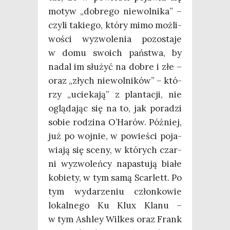
motyw „dobre­go nie­wol­ni­ka” –
czy­li takie­go, któ­ry mimo moż­li­
wo­ści wyzwo­le­nia pozo­sta­je
w domu swo­ich pań­stwa, by
nadal im słu­żyć na dobre i złe –
oraz „złych nie­wol­ni­ków” – któ­
rzy „ucie­ka­ją” z plan­ta­cji, nie
oglą­da­jąc się na to, jak pora­dzi
sobie rodzi­na O’Harów. Póź­niej,
już po woj­nie, w powie­ści poja­
wia­ją się sce­ny, w któ­rych czar­
ni wyzwo­leń­cy napa­stu­ją bia­łe
kobie­ty, w tym samą Scar­lett. Po
tym wyda­rze­niu człon­ko­wie
lokal­ne­go Ku Klux Kla­nu –
w tym Ash­ley Wil­kes oraz Frank