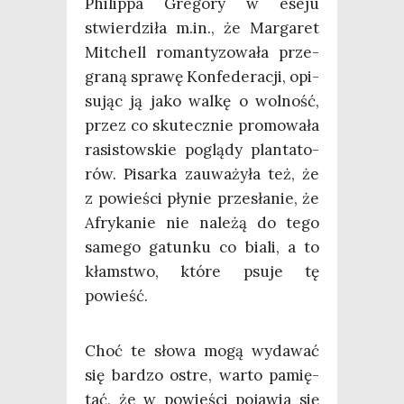
Phi­lip­pa Gre­go­ry w ese­ju
stwier­dzi­ła m.in., że Mar­ga­ret
Mit­chell roman­ty­zo­wa­ła prze­
gra­ną spra­wę Kon­fe­de­ra­cji, opi­
su­jąc ją jako wal­kę o wol­ność,
przez co sku­tecz­nie pro­mo­wa­ła
rasi­stow­skie poglą­dy plan­ta­to­
rów. Pisar­ka zauwa­ży­ła też, że
z powie­ści pły­nie prze­sła­nie, że
Afry­ka­nie nie nale­żą do tego
same­go gatun­ku co bia­li, a to
kłam­stwo, któ­re psu­je tę
powieść.
Choć te sło­wa mogą wyda­wać
się bar­dzo ostre, war­to pamię­
tać, że w powie­ści poja­wia się