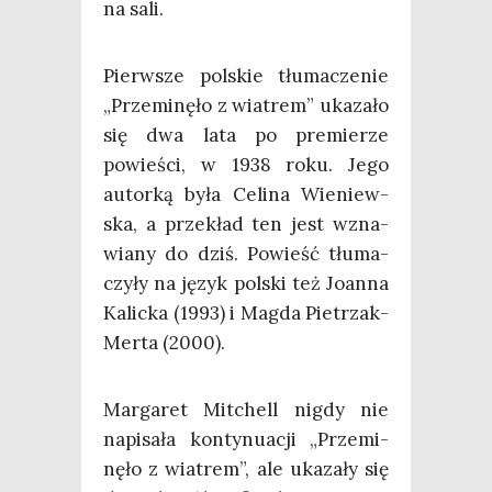
na sali.
Pierw­sze pol­skie tłu­ma­cze­nie
„Prze­mi­nę­ło z wia­trem” uka­za­ło
się dwa lata po pre­mie­rze
powie­ści, w 1938 roku. Jego
autor­ką była Celi­na Wie­niew­
ska, a prze­kład ten jest wzna­
wia­ny do dziś. Powieść tłu­ma­
czy­ły na język pol­ski też Joan­na
Kalic­ka (1993) i Mag­da Pie­trzak-
Mer­ta (2000).
Mar­ga­ret Mit­chell nigdy nie
napi­sa­ła kon­ty­nu­acji „Prze­mi­
nę­ło z wia­trem”, ale uka­za­ły się