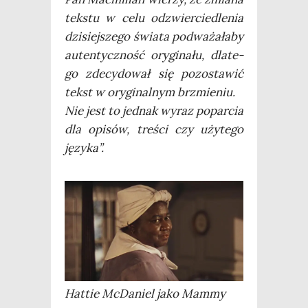
tek­stu w celu odzwier­cie­dle­nia
dzi­siej­sze­go świa­ta pod­wa­ża­ła­by
auten­tycz­ność ory­gi­na­łu, dla­te­
go zde­cy­do­wał się pozo­sta­wić
tekst w ory­gi­nal­nym brzmie­niu.
Nie jest to jed­nak wyraz popar­cia
dla opi­sów, tre­ści czy uży­te­go
języka”.
Hat­tie McDa­niel jako Mammy