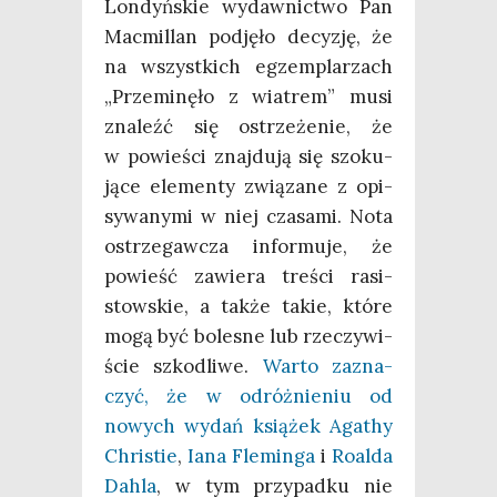
Lon­dyń­skie wydaw­nic­two Pan
Mac­mil­lan pod­ję­ło decy­zję, że
na wszyst­kich egzem­pla­rzach
„Prze­mi­nę­ło z wia­trem” musi
zna­leźć się ostrze­że­nie, że
w powie­ści znaj­du­ją się szo­ku­
ją­ce ele­men­ty zwią­za­ne z opi­
sy­wa­ny­mi w niej cza­sa­mi. Nota
ostrze­gaw­cza infor­mu­je, że
powieść zawie­ra tre­ści rasi­
stow­skie, a tak­że takie, któ­re
mogą być bole­sne lub rze­czy­wi­
ście szko­dli­we.
War­to zazna­
czyć, że w odróż­nie­niu od
nowych wydań ksią­żek Aga­thy
Chri­stie
,
Iana Fle­min­ga
i
Roal­da
Dah­la
, w tym przy­pad­ku nie