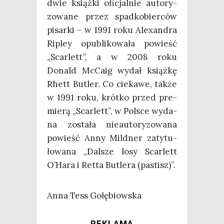
dwie książ­ki ofi­cjal­nie auto­ry­
zo­wa­ne przez spad­ko­bier­ców
pisar­ki – w 1991 roku Ale­xan­dra
Ripley opu­bli­ko­wa­ła powieść
„Scar­lett”, a w 2008 roku
Donald McCa­ig wydał książ­kę
Rhett Butler. Co cie­ka­we, tak­że
w 1991 roku, krót­ko przed pre­
mie­rą „Scar­lett”, w Pol­sce wyda­
na zosta­ła nie­au­to­ry­zo­wa­na
powieść Anny Mild­ner zaty­tu­
ło­wa­na „Dal­sze losy Scar­lett
O’Hara i Ret­ta Butle­ra (pastisz)”.
Anna Tess Gołębiowska
REKLAMA