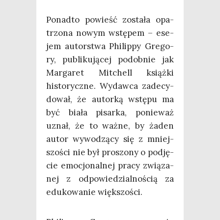
Ponad­to powieść zosta­ła opa­
trzo­na nowym wstę­pem – ese­
jem autor­stwa Phi­lip­py Gre­go­
ry, publi­ku­ją­cej podob­nie jak
Mar­ga­ret Mit­chell książ­ki
histo­rycz­ne. Wydaw­ca zade­cy­
do­wał, że autor­ką wstę­pu ma
być bia­ła pisar­ka, ponie­waż
uznał, że to waż­ne, by żaden
autor wywo­dzą­cy się z mniej­
szo­ści nie był pro­szo­ny o pod­ję­
cie emo­cjo­nal­nej pra­cy zwią­za­
nej z odpo­wie­dzial­no­ścią za
edu­ko­wa­nie większości.