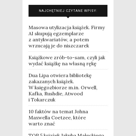
NAJCHĘTNIEJ CZYTANE WPISY:
Masowa utylizacja książek. Firmy
AI skupują egzemplarze
z antykwariatów, a potem
wrzucają je do niszczarek
Książkowe zrób-to-sam, czyli jak
wydać książkę na własną rękę
Dua Lipa otwiera bibliotekę
zakazanych książek.
W księgozbiorze m.in. Orwell,
Kafka, Rushdie, Atwood
i Tokarczuk
10 faktów na temat Johna
Maxwella Coetzee, które
warto znać
TOP 5 książek Jakuba Małeckiego