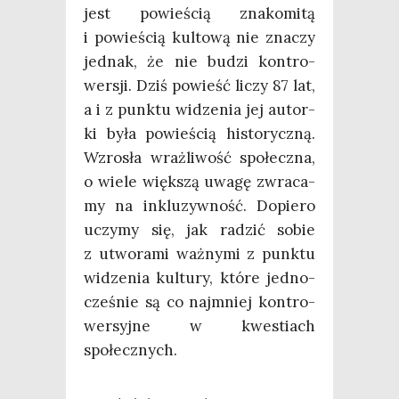
jest powie­ścią zna­ko­mi­tą
i powie­ścią kul­to­wą nie zna­czy
jed­nak, że nie budzi kon­tro­
wer­sji. Dziś powieść liczy 87 lat,
a i z punk­tu widze­nia jej autor­
ki była powie­ścią histo­rycz­ną.
Wzro­sła wraż­li­wość spo­łecz­na,
o wie­le więk­szą uwa­gę zwra­ca­
my na inklu­zyw­ność. Dopie­ro
uczy­my się, jak radzić sobie
z utwo­ra­mi waż­ny­mi z punk­tu
widze­nia kul­tu­ry, któ­re jed­no­
cze­śnie są co naj­mniej kon­tro­
wer­syj­ne w kwe­stiach
społecznych.