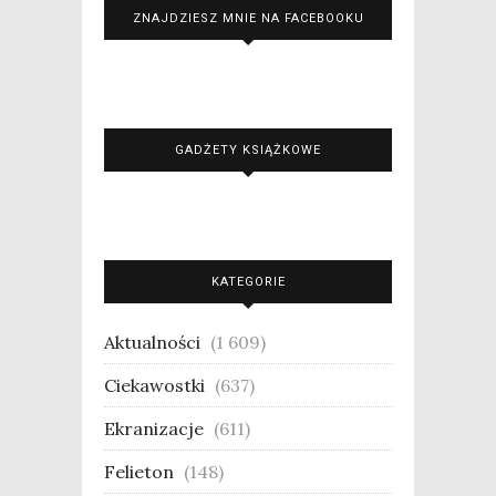
ZNAJDZIESZ MNIE NA FACEBOOKU
GADŻETY KSIĄŻKOWE
KATEGORIE
Aktualności
(1 609)
Ciekawostki
(637)
Ekranizacje
(611)
Felieton
(148)