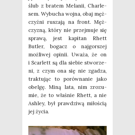
ślub z bra­tem Mela­nii, Char­le­
sem. Wybu­cha woj­na, obaj męż­
czyź­ni rusza­ją na front. Męż­
czy­zną, któ­ry nie przej­mu­je się
spra­wą, jest kapi­tan Rhett
Butler, bogacz o naj­gor­szej
moż­li­wej opi­nii. Uwa­ża, że on
i Scar­lett są dla sie­bie stwo­rze­
ni, z czym ona się nie zga­dza,
trak­tu­jąc to porów­na­nie jako
obe­lgę. Miną lata, nim zro­zu­
mie, że to wła­śnie Rhett, a nie
Ash­ley, był praw­dzi­wą miło­ścią
jej życia.