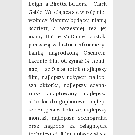
Leigh, a Rhet­ta Butle­ra – Clark
Gable. Wcie­la­ją­ca się w rolę nie­
wol­ni­cy Mam­my będą­cej nia­nią
Scar­lett, a wcze­śniej też jej
mamy, Hat­tie McDa­niel, zosta­ła
pierw­szą w histo­rii Afro­ame­ry­
kan­ką nagro­dzo­ną Osca­rem.
Łącz­nie film otrzy­mał 14 nomi­
na­cji i aż 9 sta­tu­etek (naj­lep­szy
film, naj­lep­szy reży­ser, naj­lep­
sza aktor­ka, naj­lep­szy sce­na­
riusz adap­to­wa­ny, naj­lep­sza
aktor­ka dru­go­pla­no­wa, naj­lep­
sze zdję­cia w kolo­rze, naj­lep­szy
mon­taż, naj­lep­sza sce­no­gra­fia
oraz nagro­da za osią­gnię­cia
tech­nicz­ne). Film upla­so­wał się