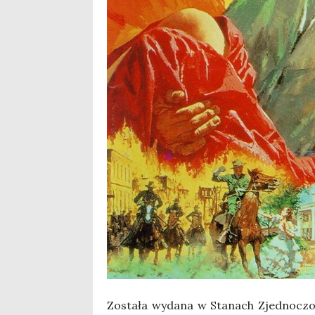
Zosta­ła wyda­na w Sta­nach Zjed­no­czo­n