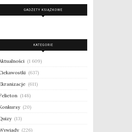
GADŻETY KSIĄŻKOWE
KATEGORIE
Aktualności
(1 609)
Ciekawostki
(637)
Ekranizacje
(611)
Felieton
(148)
Konkursy
(20)
Quizy
(13)
Wywiady
(226)