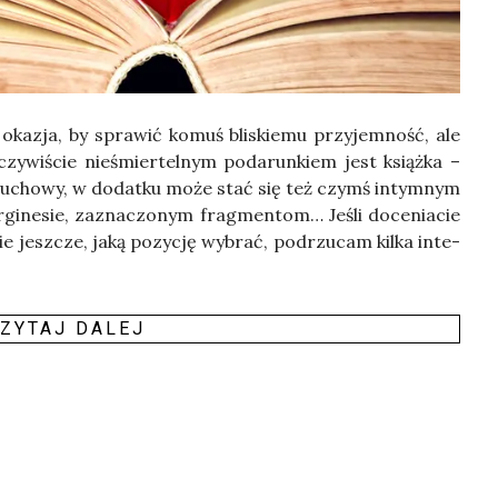
 oka­zja, by spra­wić komuś bli­skie­mu przy­jem­ność, ale
zy­wi­ście nie­śmier­tel­nym poda­run­kiem jest książ­ka –
 ducho­wy, w dodat­ku może stać się też czymś intym­nym
r­gi­ne­sie, zazna­czo­nym frag­men­tom… Jeśli doce­nia­cie
ście jesz­cze, jaką pozy­cję wybrać, pod­rzu­cam kil­ka inte­
ZY­TAJ DALEJ