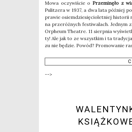
Mowa oczy­wi­ście o
Prze­mi­nę­ło z wi
Pulit­ze­ra w 1937, a dwa lata póź­niej po
pra­wie osiem­dzie­się­cio­let­niej histo­rii
na prze­róż­nych festi­wa­lach. Jed­nym 
Orpheum The­atre. 11 sierp­nia wyświe­t
ty! Ale jak to ze wszyst­kim i ta tra­dy­cj
zu nie będzie. Powód? Pro­mo­wa­nie ras
C
-->
WALENTYN
KSIĄŻKOWE