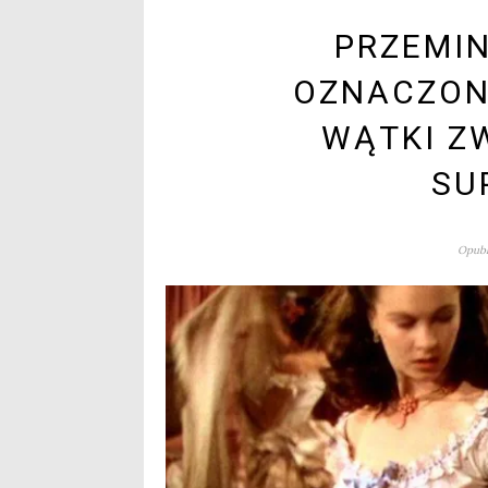
PRZEMIN
OZNACZON
WĄTKI Z
SU
Opubl