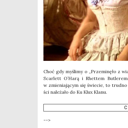
Choć gdy myśli­my o „Prze­mi­nę­ło z wi
Scar­lett O’Harą i Rhet­tem Butle­rem,
w zmie­nia­ją­cym się świe­cie, to trud­
ści nale­ża­ło do Ku Klux Kla­nu.
C
-->