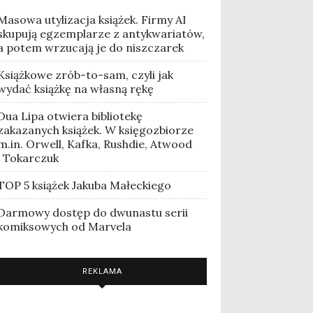
Masowa utylizacja książek. Firmy AI
skupują egzemplarze z antykwariatów,
a potem wrzucają je do niszczarek
Książkowe zrób-to-sam, czyli jak
wydać książkę na własną rękę
Dua Lipa otwiera bibliotekę
zakazanych książek. W księgozbiorze
m.in. Orwell, Kafka, Rushdie, Atwood
i Tokarczuk
TOP 5 książek Jakuba Małeckiego
Darmowy dostęp do dwunastu serii
komiksowych od Marvela
REKLAMA