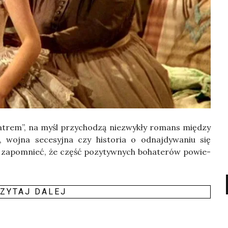
a­trem”, na myśl przy­cho­dzą nie­zwy­kły romans mię­dzy
 woj­na sece­syj­na czy histo­ria o odnaj­dy­wa­niu się
no zapo­mnieć, że część pozy­tyw­nych boha­te­rów powie­
ZY­TAJ DALEJ