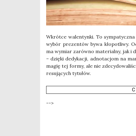
Wkrót­ce walen­tyn­ki. To sym­pa­tycz­na
wybór pre­zen­tów bywa kło­po­tli­wy. Oc
ma wymiar zarów­no mate­rial­ny, jak i
– dzię­ki dedy­ka­cji, adno­ta­cjom na ma
magię tej for­my, ale nie zde­cy­do­wa­li­
re­su­ją­cych tytułów.
C
-->