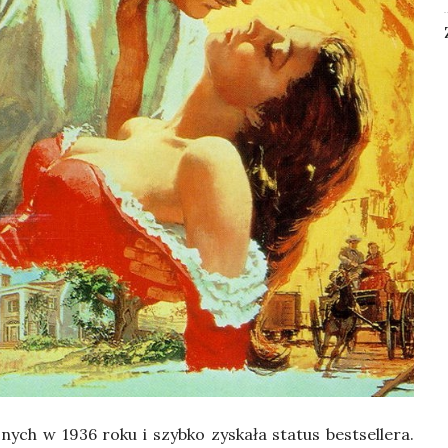
ych w 1936 roku i szyb­ko zyska­ła sta­tus best­sel­le­ra.