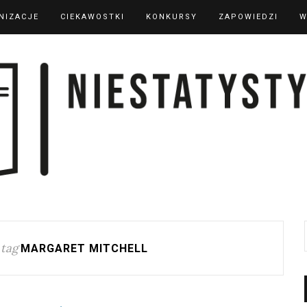
NIZACJE
CIEKAWOSTKI
KONKURSY
ZAPOWIEDZI
W
tag
MARGARET MITCHELL