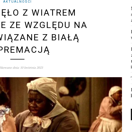
AKTUALNOŚCI
ĘŁO Z WIATREM
E ZE WZGLĘDU NA
WIĄZANE Z BIAŁĄ
PREMACJĄ
ikowano dnia: 10 kwietnia 2023