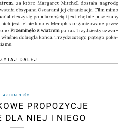
a­trem
, za któ­re Mar­ga­ret Mit­chell dosta­ła nagro­dę
wsta­ła obsy­pa­na Osca­ra­mi jej ekra­ni­za­cja. Film mimo
 nadal cie­szy się popu­lar­no­ścią i jest chęt­nie pusz­cza­ny
z nich jest let­nie kino w Mem­phis orga­ni­zo­wa­ne przez
lo­no
Prze­mi­nę­ło z wia­trem
po raz trzy­dzie­sty czwar­
a wła­śnie dobie­gła koń­ca. Trzy­dzie­ste­go pią­te­go poka­
i­zmu!
ZY­TAJ DALEJ
AKTUALNOŚCI
KOWE PROPOZYCJE
 DLA NIEJ I NIEGO