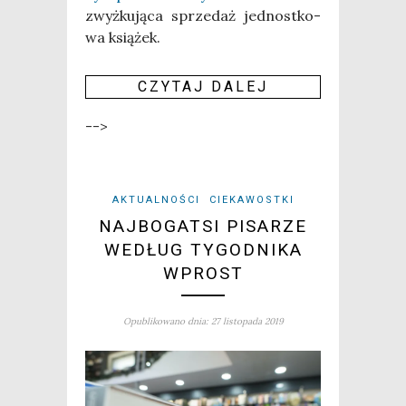
zwyż­ku­ją­ca sprze­daż jed­nost­ko­
wa ksią­żek.
CZY­TAJ DALEJ
-->
AKTUALNOŚCI
CIEKAWOSTKI
NAJBOGATSI PISARZE
WEDŁUG TYGODNIKA
WPROST
Opublikowano dnia: 27 listopada 2019