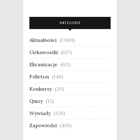
KATEGORIE
Aktualności
(1 609)
Ciekawostki
(637)
Ekranizacje
(611)
Felieton
(148)
Konkursy
(20)
Quizy
(13)
Wywiady
(226)
Zapowiedzi
(405)