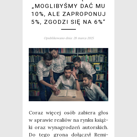
„MOGLIBYŚMY DAĆ MU
10%, ALE ZAPROPONUJ
5%, ZGODZI SIĘ NA 6%”
Opublikowano dnia: 28 marca 2025
Coraz wię­cej osób zabie­ra głos
w spra­wie realiów na ryn­ku książ­
ki oraz wyna­gro­dzeń autor­skich.
Do tego gro­na dołą­czył Remi­