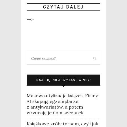
CZY­TAJ DALEJ
-->
NAJCHĘTNIEJ CZYTANE WPISY:
Masowa utylizacja książek. Firmy
AI skupują egzemplarze
z antykwariatów, a potem
wrzucają je do niszczarek
Książkowe zrób-to-sam, czyli jak