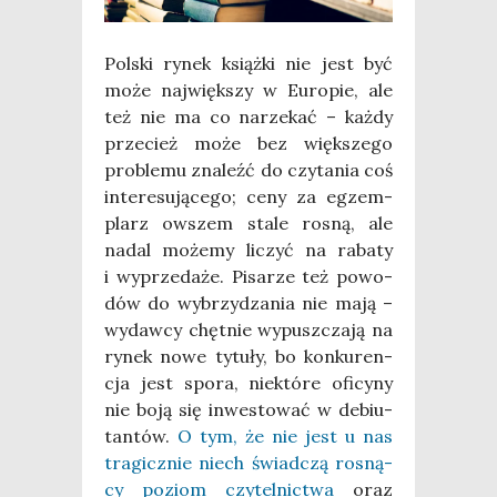
Pol­ski rynek książ­ki nie jest być
może naj­więk­szy w Euro­pie, ale
też nie ma co narze­kać – każ­dy
prze­cież może bez więk­sze­go
pro­ble­mu zna­leźć do czy­ta­nia coś
inte­re­su­ją­ce­go; ceny za egzem­
plarz owszem sta­le rosną, ale
nadal może­my liczyć na raba­ty
i wyprze­da­że. Pisa­rze też powo­
dów do wybrzy­dza­nia nie mają –
wydaw­cy chęt­nie wypusz­cza­ją na
rynek nowe tytu­ły, bo kon­ku­ren­
cja jest spo­ra, nie­któ­re ofi­cy­ny
nie boją się inwe­sto­wać w debiu­
tan­tów.
O tym, że nie jest u nas
tra­gicz­nie niech świad­czą rosną­
cy poziom czy­tel­nic­twa
oraz