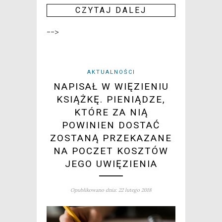
CZY­TAJ DALEJ
-->
AKTUALNOŚCI
NAPISAŁ W WIĘZIENIU
KSIĄŻKĘ. PIENIĄDZE,
KTÓRE ZA NIĄ
POWINIEN DOSTAĆ
ZOSTANĄ PRZEKAZANE
NA POCZET KOSZTÓW
JEGO UWIĘZIENIA
Opublikowano dnia: 22 lutego 2018