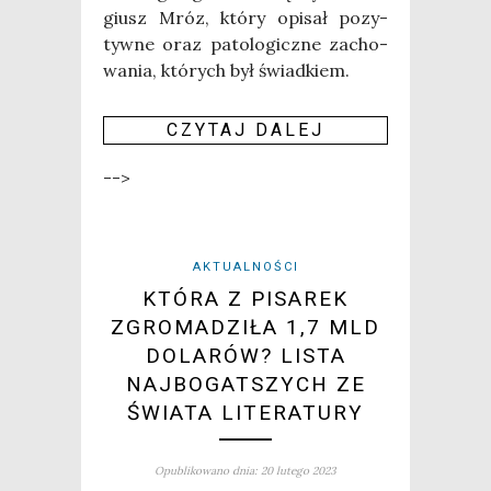
giusz Mróz, któ­ry opi­sał pozy­
tyw­ne oraz pato­lo­gicz­ne zacho­
wa­nia, któ­rych był świadkiem.
CZY­TAJ DALEJ
-->
AKTUALNOŚCI
KTÓRA Z PISAREK
ZGROMADZIŁA 1,7 MLD
DOLARÓW? LISTA
NAJBOGATSZYCH ZE
ŚWIATA LITERATURY
Opublikowano dnia: 20 lutego 2023