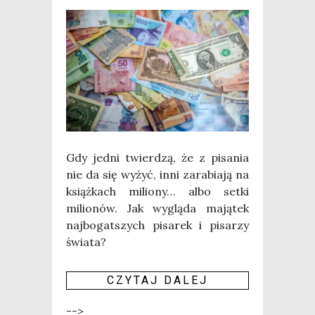
Gdy jed­ni twier­dzą, że z pisa­nia
nie da się wyżyć, inni zara­bia­ją na
książ­kach milio­ny… albo set­ki
milio­nów. Jak wyglą­da mają­tek
naj­bo­gat­szych pisa­rek i pisa­rzy
świa­ta?
CZY­TAJ DALEJ
-->