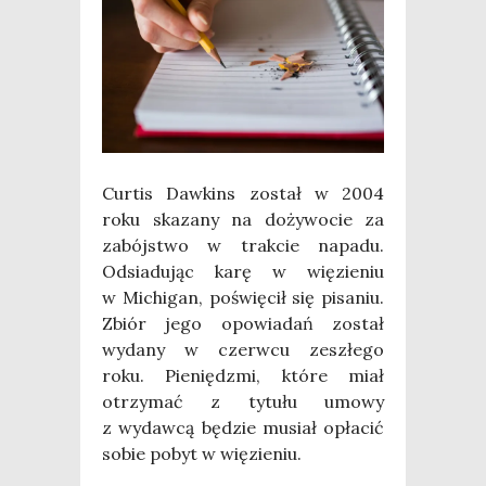
Cur­tis Daw­kins został w 2004
roku ska­za­ny na doży­wo­cie za
zabój­stwo w trak­cie napa­du.
Odsia­du­jąc karę w wię­zie­niu
w Michi­gan, poświę­cił się pisa­niu.
Zbiór jego opo­wia­dań został
wyda­ny w czerw­cu zeszłe­go
roku. Pie­niędz­mi, któ­re miał
otrzy­mać z tytu­łu umo­wy
z wydaw­cą będzie musiał opła­cić
sobie pobyt w wię­zie­niu.