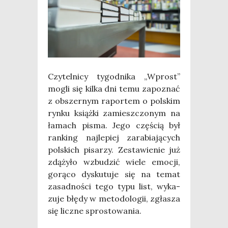
Czy­tel­ni­cy tygo­dni­ka „Wprost”
mogli się kil­ka dni temu zapo­znać
z obszer­nym rapor­tem o pol­skim
ryn­ku książ­ki zamiesz­czo­nym na
łamach pisma. Jego czę­ścią był
ran­king naj­le­piej zara­bia­ją­cych
pol­skich pisa­rzy. Zesta­wie­nie już
zdą­ży­ło wzbu­dzić wie­le emo­cji,
gorą­co dys­ku­tu­je się na temat
zasad­no­ści tego typu list, wyka­
zu­je błę­dy w meto­do­lo­gii, zgła­sza
się licz­ne spro­sto­wa­nia.