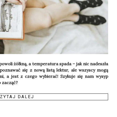
wo­li żółk­ną, a tem­pe­ra­tu­ra spa­da – jak nic nade­szła
apo­zna­wać się z nową listą lek­tur, ale wszy­scy mogą
a­mi, a jest z cze­go wybie­rać! Szy­ku­je się nam wysyp
go zacząć?
ZY­TAJ DALEJ