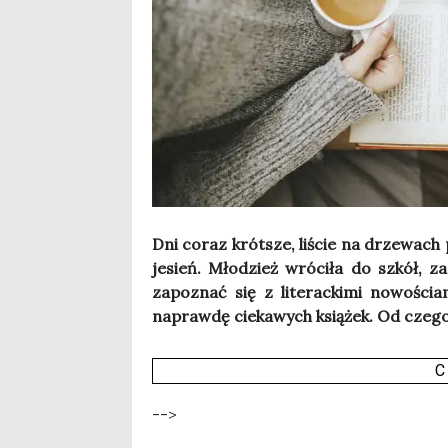
Dni coraz krót­sze, liście na drze­wach po
jesień. Mło­dzież wró­ci­ła do szkół, z
zapo­znać się z lite­rac­ki­mi nowo­ści
napraw­dę cie­ka­wych ksią­żek. Od cze­
C
-->