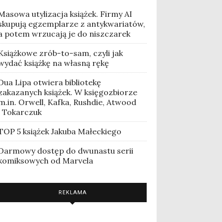
Masowa utylizacja książek. Firmy AI
skupują egzemplarze z antykwariatów,
a potem wrzucają je do niszczarek
Książkowe zrób-to-sam, czyli jak
wydać książkę na własną rękę
Dua Lipa otwiera bibliotekę
zakazanych książek. W księgozbiorze
m.in. Orwell, Kafka, Rushdie, Atwood
i Tokarczuk
TOP 5 książek Jakuba Małeckiego
Darmowy dostęp do dwunastu serii
komiksowych od Marvela
REKLAMA