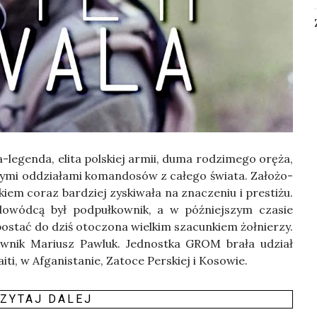
-legen­da, eli­ta pol­skiej armii, duma rodzi­me­go orę­ża,
zy­mi oddzia­ła­mi koman­do­sów z całe­go świa­ta. Zało­żo­
m coraz bar­dziej zyski­wa­ła na zna­cze­niu i pre­sti­żu.
owód­cą był pod­puł­kow­nik, a w póź­niej­szym cza­sie
 postać do dziś oto­czo­na wiel­kim sza­cun­kiem żoł­nie­rzy.
w­nik Mariusz Paw­luk. Jed­nost­ka GROM bra­ła udział
i, w Afga­ni­sta­nie, Zato­ce Per­skiej i Kosowie.
ZY­TAJ DALEJ