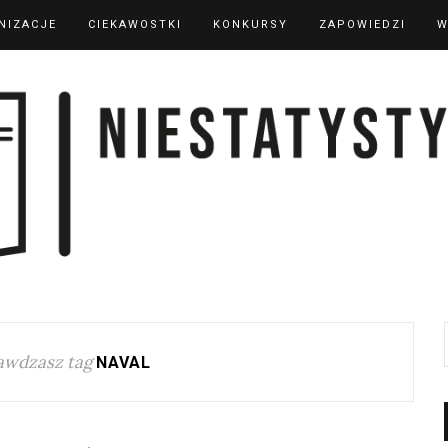
NIZACJE
CIEKAWOSTKI
KONKURSY
ZAPOWIEDZI
W
awdzasz tag
NAVAL