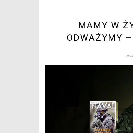
MAMY W ŻY
ODWAŻYMY –
Opubl