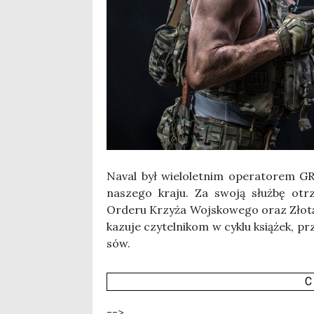
Naval był wie­lo­let­nim ope­ra­to­rem G
nasze­go kra­ju. Za swo­ją służ­bę otr
Orde­ru Krzy­ża Woj­sko­we­go oraz Zło
ka­zu­je czy­tel­ni­kom w cyklu ksią­żek, p
sów.
C
-->