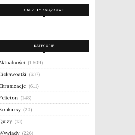
GADŻETY KSIĄŻKOWE
KATEGORIE
Aktualności
(1 609)
Ciekawostki
(637)
Ekranizacje
(611)
Felieton
(148)
Konkursy
(20)
Quizy
(13)
Wywiady
(226)