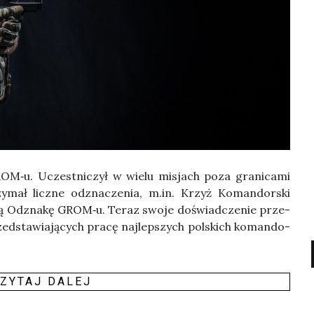
ROM‑u. Uczest­ni­czył w wie­lu misjach poza gra­ni­ca­mi
zy­mał licz­ne odzna­cze­nia, m.in. Krzyż Koman­dor­ski
­tą Odzna­kę GROM‑u. Teraz swo­je doświad­cze­nie prze­
rzed­sta­wia­ją­cych pra­cę naj­lep­szych pol­skich koman­do­
ZY­TAJ DALEJ