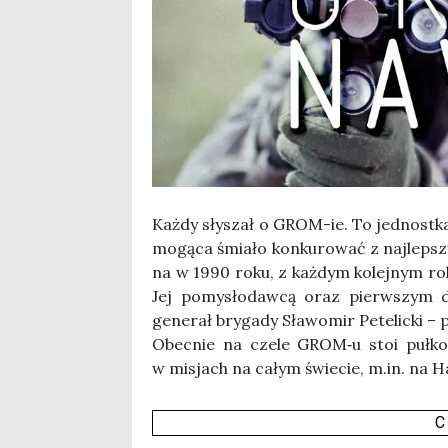
Każ­dy sły­szał o GROM-ie. To jed­nost­ka
mogą­ca śmia­ło kon­ku­ro­wać z naj­lep­s
na w 1990 roku, z każ­dym kolej­nym rokie
Jej pomy­sło­daw­cą oraz pierw­szym d
gene­rał bry­ga­dy Sła­wo­mir Pete­lic­ki –
Obec­nie na cze­le GROM‑u stoi puł­ko
w misjach na całym świe­cie, m.in. na Hait
C