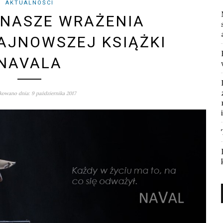
AKTUALNOŚCI
 NASZE WRAŻENIA
NAJNOWSZEJ KSIĄŻKI
NAVALA
owano dnia: 9 października 2017