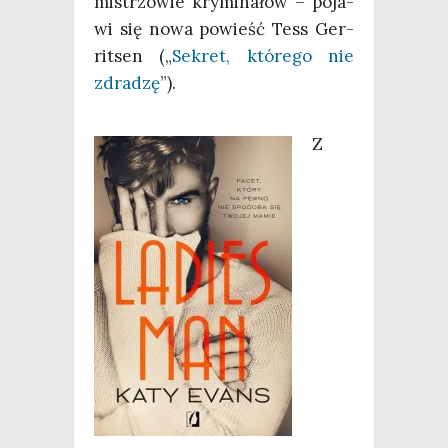
mistrzo­wie kry­mi­na­łów – poja­
wi się nowa powieść Tess Ger­
rit­sen („
Sekret, któ­re­go nie
zdra­dzę
”).
Z