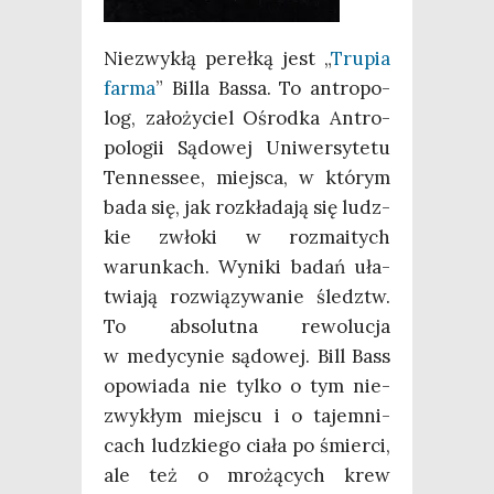
Nie­zwy­kłą pereł­ką jest „
Tru­pia
far­ma
” Bil­la Bas­sa. To antro­po­
log, zało­ży­ciel Ośrod­ka Antro­
po­lo­gii Sądo­wej Uni­wer­sy­te­tu
Ten­nes­see, miej­sca, w któ­rym
bada się, jak roz­kła­da­ją się ludz­
kie zwło­ki w roz­ma­itych
warun­kach. Wyni­ki badań uła­
twia­ją roz­wią­zy­wa­nie śledztw.
To abso­lut­na rewo­lu­cja
w medy­cy­nie sądo­wej. Bill Bass
opo­wia­da nie tyl­ko o tym nie­
zwy­kłym miej­scu i o tajem­ni­
cach ludz­kie­go cia­ła po śmier­ci,
ale też o mro­żą­cych krew