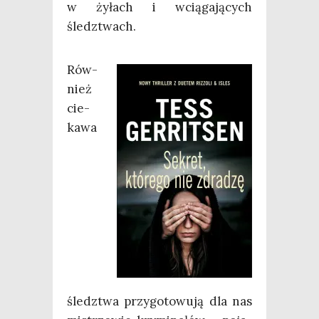
w żyłach i wcią­ga­ją­cych
śledztwach.
Rów­
nież
cie­
ka­wa
śledz­twa przy­go­to­wu­ją dla nas