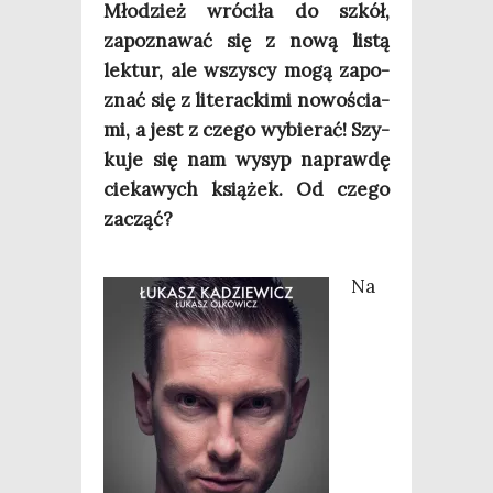
Mło­dzież wró­ci­ła do szkół,
zapo­zna­wać się z nową listą
lek­tur, ale wszy­scy mogą zapo­
znać się z lite­rac­ki­mi nowo­ścia­
mi, a jest z cze­go wybie­rać! Szy­
ku­je się nam wysyp napraw­dę
cie­ka­wych ksią­żek. Od cze­go
zacząć?
Na