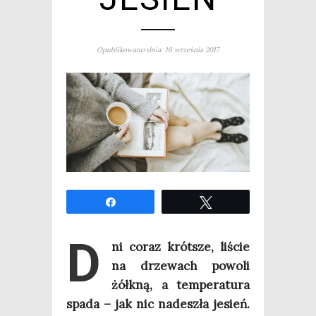
Opublikowano dnia: 16 września 2017
Udo­stęp­nij
Twe­etuj
D
ni coraz krót­sze, liście
na drze­wach powo­li
żółk­ną, a tem­pe­ra­tu­ra
spa­da – jak nic nade­szła jesień.