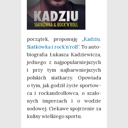
począ­tek, pro­po­nu­ję „
Kadziu.
Siat­ków­ka i rock’n’roll”.
To auto­
bio­gra­fia Łuka­sza Kadzie­wi­cza,
jed­ne­go z naj­po­pu­lar­niej­szych
i przy tym naj­barw­niej­szych
pol­skich siat­ka­rzy. Opo­wia­da
o tym, jak godził życie spor­tow­
ca i roc­kan­drol­low­ca, o sza­lo­
nych impre­zach i o wodzie
sodo­wej. Cie­ka­we spoj­rze­nie za
kuli­sy wiel­kie­go sportu.