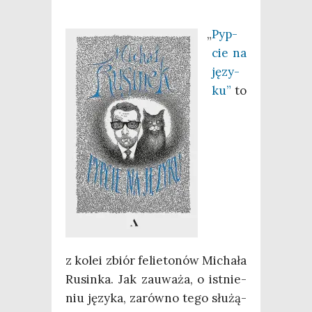
„
Pyp­
cie na
języ­
ku”
to
z kolei zbiór felie­to­nów Micha­ła
Rusin­ka. Jak zauwa­ża, o ist­nie­
niu języ­ka, zarów­no tego słu­żą­