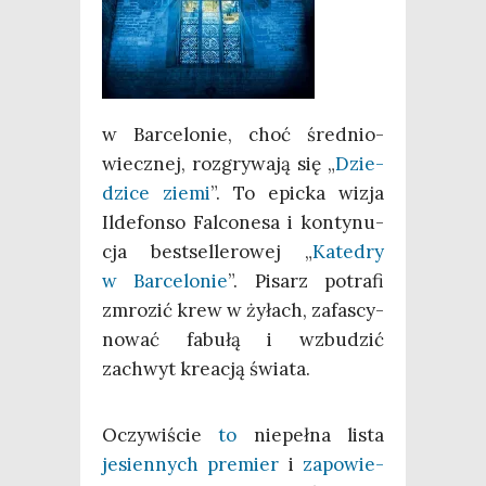
w Bar­ce­lo­nie, choć śre­dnio­
wiecz­nej, roz­gry­wa­ją się „
Dzie­
dzi­ce zie­mi
”. To epic­ka wizja
Ilde­fon­so Fal­co­ne­sa i kon­ty­nu­
cja best­sel­le­ro­wej „
Kate­dry
w Bar­ce­lo­nie
”. Pisarz potra­fi
zmro­zić krew w żyłach, zafa­scy­
no­wać fabu­łą i wzbu­dzić
zachwyt kre­acją świata.
Oczy­wi­ście
to
nie­peł­na lista
jesien­nych pre­mier
i
zapo­wie­