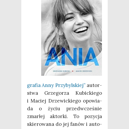
gra­fia Anny Przy­byl­skiej”
autor­
stwa Grze­go­rza Kubic­kie­go
i Maciej Drze­wic­kie­go opo­wia­
da o życiu przed­wcze­śnie
zmar­łej aktor­ki. To pozy­cja
skie­ro­wa­na do jej fanów i auto­