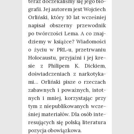
teraz docze­ka­li­śmy się jego bio­
gra­fii. Jej auto­rem jest Woj­ciech
Orliń­ski, któ­ry 10 lat wcze­śniej
napi­sał obszer­ny prze­wod­nik
po twór­czo­ści Lema. A co znaj­
dzie­my w książ­ce? Wia­do­mo­ści
o życiu w PRL‑u, prze­trwa­niu
Holo­cau­stu, przy­jaź­ni i jej kre­
sie z Phi­li­pem K. Dic­kiem,
doświad­cze­niach z nar­ko­ty­ka­
mi… Orliń­ski pisze o rze­czach
zabaw­nych i poważ­nych, istot­
nych i mniej, korzy­sta­jąc przy
tym z nie­pu­bli­ko­wa­nych wcze­
śniej mate­ria­łów. Dla osób inte­
re­su­ją­cych się pol­ską lite­ra­tu­ra
pozy­cja obowiązkowa.