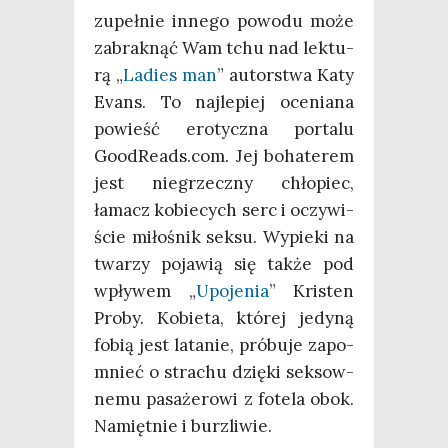
zupeł­nie inne­go powo­du może
zabrak­nąć Wam tchu nad lek­tu­
rą „
Ladies man
” autor­stwa Katy
Evans. To naj­le­piej oce­nia­na
powieść ero­tycz­na por­ta­lu
GoodReads.com. Jej boha­te­rem
jest nie­grzecz­ny chło­piec,
łamacz kobie­cych serc i oczy­wi­
ście miło­śnik sek­su. Wypie­ki na
twa­rzy poja­wią się tak­że pod
wpły­wem „
Upo­je­nia
” Kri­sten
Pro­by. Kobie­ta, któ­rej jedy­ną
fobią jest lata­nie, pró­bu­je zapo­
mnieć o stra­chu dzię­ki sek­sow­
ne­mu pasa­że­ro­wi z fote­la obok.
Namięt­nie i burzliwie.