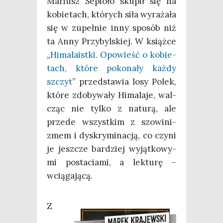
Mariusz Sepio­ło sku­pił się na
kobie­tach, któ­rych siła wyra­ża­ła
się w zupeł­nie inny spo­sób niż
ta Anny Przy­byl­skiej. W książ­ce
„
Hima­la­ist­ki. Opo­wieść o kobie­
tach, któ­re poko­na­ły każ­dy
szczyt
” przed­sta­wia losy Polek,
któ­re zdo­by­wa­ły Hima­la­je, wal­
cząc nie tyl­ko z natu­rą, ale
przede wszyst­kim z szo­wi­ni­
zmem i dys­kry­mi­na­cją, co czy­ni
je jesz­cze bar­dziej wyjąt­ko­wy­
mi posta­cia­mi, a lek­tu­rę –
wciągającą.
Z