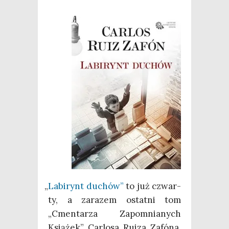
„
Labi­rynt duchów”
to już czwar­
ty, a zara­zem ostat­ni tom
„Cmen­ta­rza Zapo­mnia­nych
Ksią­żek” Car­lo­sa Ruiza Zafó­na.