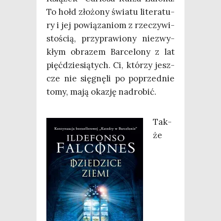
To hołd zło­żo­ny świa­tu lite­ra­tu­
ry i jej powią­za­niom z rze­czy­wi­
sto­ścią, przy­pra­wio­ny nie­zwy­
kłym obra­zem Bar­ce­lo­ny z lat
pięć­dzie­sią­tych. Ci, któ­rzy jesz­
cze nie się­gnę­li po poprzed­nie
tomy, mają oka­zję nadrobić.
Tak­
że