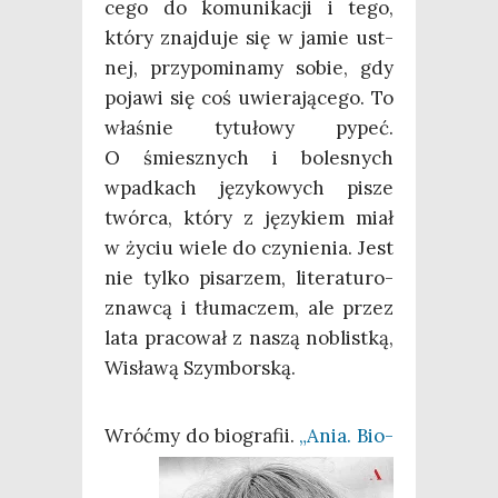
ce­go do komu­ni­ka­cji i tego,
któ­ry znaj­du­je się w jamie ust­
nej, przy­po­mi­na­my sobie, gdy
poja­wi się coś uwie­ra­ją­ce­go. To
wła­śnie tytu­ło­wy pypeć.
O śmiesz­nych i bole­snych
wpad­kach języ­ko­wych pisze
twór­ca, któ­ry z języ­kiem miał
w życiu wie­le do czy­nie­nia. Jest
nie tyl­ko pisa­rzem, lite­ra­tu­ro­
znaw­cą i tłu­ma­czem, ale przez
lata pra­co­wał z naszą noblist­ką,
Wisła­wą Szymborską.
Wróć
my do bio­gra­fii.
„Ania. Bio­