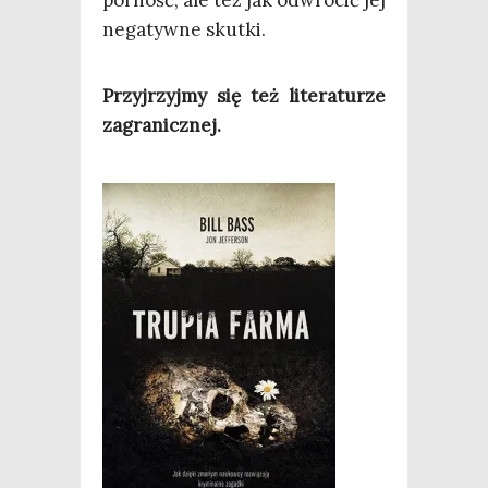
nega­tyw­ne skutki.
Przyj­rzyj­my się też lite­ra­tu­rze
zagranicznej.