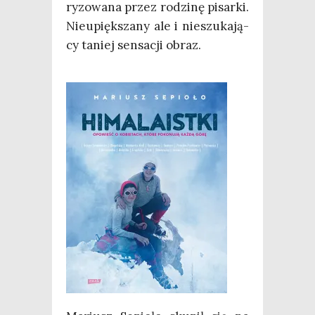
ry­zo­wa­na przez rodzi­nę pisar­ki.
Nie­upięk­sza­ny ale i nie­szu­ka­ją­
cy taniej sen­sa­cji obraz.