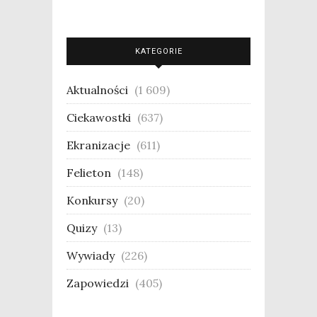
KATEGORIE
Aktualności
(1 609)
Ciekawostki
(637)
Ekranizacje
(611)
Felieton
(148)
Konkursy
(20)
Quizy
(13)
Wywiady
(226)
Zapowiedzi
(405)