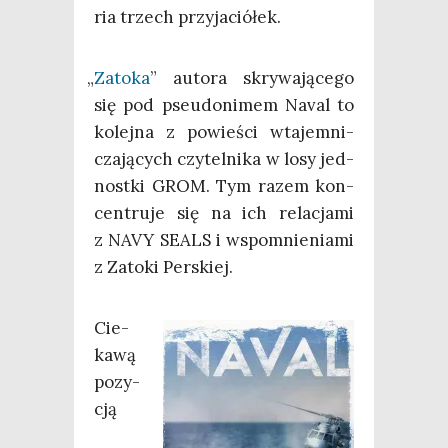
ria trzech przyjaciółek.
„
Zato­ka
” auto­ra skry­wa­ją­ce­go
się pod pseu­do­ni­mem Naval to
kolej­na z powie­ści wta­jem­ni­
cza­ją­cych czy­tel­ni­ka w losy jed­
nost­ki GROM. Tym razem kon­
cen­tru­je się na ich rela­cja­mi
z NAVY SEALS i wspo­mnie­nia­mi
z Zato­ki Perskiej.
Cie­
ka­wą
pozy­
cją