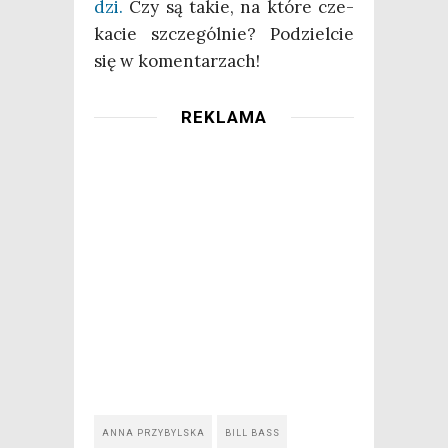
dzi.
Czy są takie, na któ­re cze­
ka­cie szcze­gól­nie? Podziel­cie
się w komentarzach!
REKLAMA
ANNA PRZYBYLSKA
BILL BASS