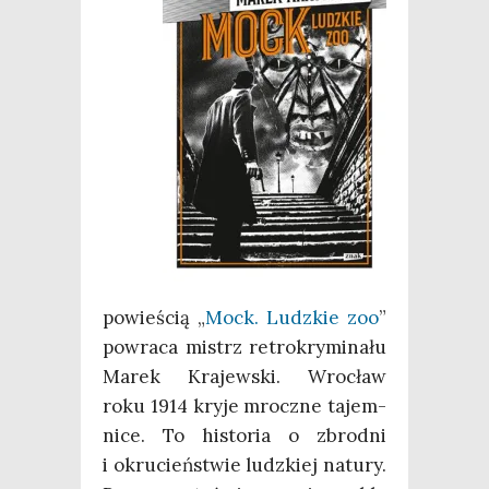
powie­ścią „
Mock. Ludz­kie zoo
”
powra­ca mistrz retro­kry­mi­na­łu
Marek Kra­jew­ski. Wro­cław
roku 1914 kry­je mrocz­ne tajem­
ni­ce. To histo­ria o zbrod­ni
i okru­cień­stwie ludz­kiej natu­ry.