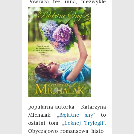
Powra­ca też inna,
nie­zwy­kle
popu­lar­na autor­ka – Kata­rzy­na
Micha­lak. „
Błę­kit­ne sny
” to
ostat­ni tom „
Leśnej Try­lo­gii
”.
Oby­cza­jo­wo-roman­so­wa histo­