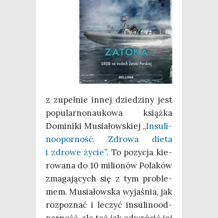
z zupeł­nie innej dzie­dzi­ny jest
popu­lar­no­nau­ko­wa książ­ka
Domi­ni­ki Musia­łow­skiej „
Insu­li­
no­opor­ność. Zdro­wa die­ta
i zdro­we życie
”. To pozy­cja kie­
ro­wa­na do 10 milio­nów Pola­ków
zma­ga­ją­cych się z tym pro­ble­
mem. Musia­łow­ska wyja­śnia, jak
roz­po­znać i leczyć insu­li­no­od­
por­ność, ale też jak odwró­cić jej