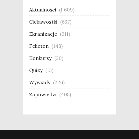
Aktualności
(1 609)
Ciekawostki
(637)
Ekranizacje
(611)
Felieton
(148)
Konkursy
(20)
Quizy
(13)
Wywiady
(226)
Zapowiedzi
(405)