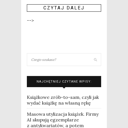
CZY­TAJ DALEJ
-->
NAJCHĘTNIEJ CZYTANE WPISY:
Książkowe zrób-to-sam, czyli jak
wydać książkę na własną rękę
Masowa utylizacja książek. Firmy
AI skupują egzemplarze
z antykwariatów, a potem