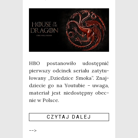
HBO posta­no­wi­ło udo­stęp­nić
pierw­szy odci­nek seria­lu zaty­tu­
ło­wa­ny „Dzie­dzi­ce Smo­ka”. Znaj­
dzie­cie go na Youtu­bie – uwa­ga,
mate­riał jest nie­do­stęp­ny obec­
nie w Pol­sce.
CZY­TAJ DALEJ
-->