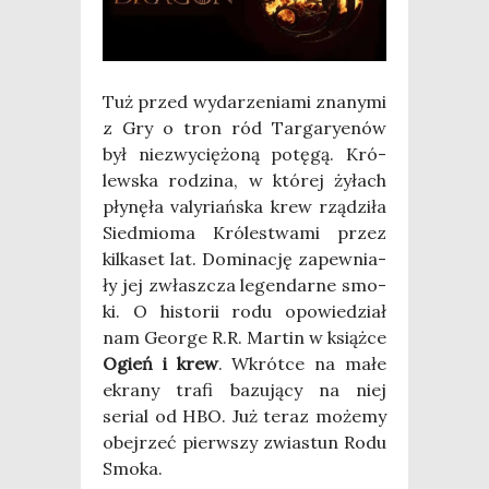
Tuż przed wyda­rze­nia­mi zna­ny­mi
z Gry o tron ród Tar­ga­ry­enów
był nie­zwy­cię­żo­ną potę­gą. Kró­
lew­ska rodzi­na, w któ­rej żyłach
pły­nę­ła valy­riań­ska krew rzą­dzi­ła
Sied­mio­ma Kró­le­stwa­mi przez
kil­ka­set lat. Domi­na­cję zapew­nia­
ły jej zwłasz­cza legen­dar­ne smo­
ki. O histo­rii rodu opo­wie­dział
nam Geo­r­ge R.R. Mar­tin w książ­ce
Ogień i krew
. Wkrót­ce na małe
ekra­ny tra­fi bazu­ją­cy na niej
serial od HBO. Już teraz może­my
obej­rzeć pierw­szy zwia­stun Rodu
Smo­ka.