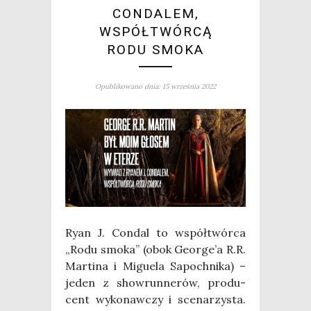
CONDALEM,
WSPÓŁTWÓRCĄ
RODU SMOKA
Opublikowano dnia: 15 września 2022
Ryan J. Con­dal to współ­twór­ca
„Rodu smo­ka” (obok George’a R.R.
Mar­ti­na i Migu­ela Sapoch­ni­ka) –
jeden z show­run­ne­rów, pro­du­
cent wyko­naw­czy i sce­na­rzy­sta.