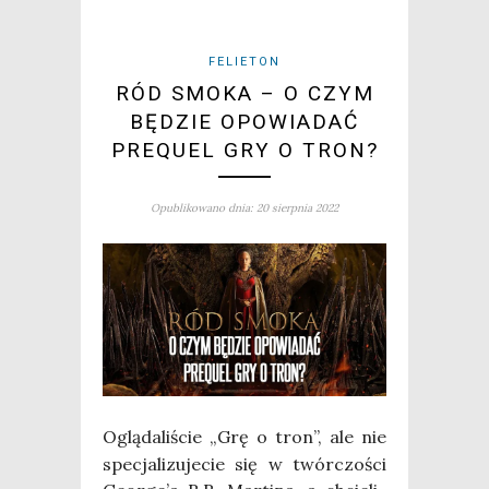
FELIETON
RÓD SMOKA – O CZYM
BĘDZIE OPOWIADAĆ
PREQUEL GRY O TRON?
Opublikowano dnia: 20 sierpnia 2022
Oglą­da­li­ście „Grę o tron”, ale nie
spe­cja­li­zu­je­cie się w twór­czo­ści