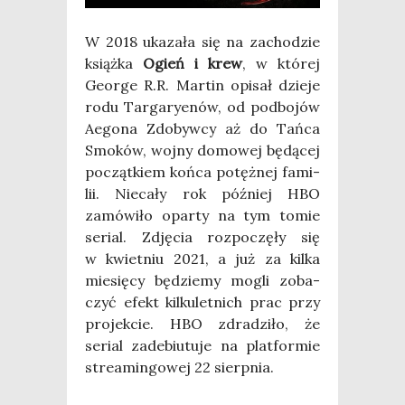
W 2018 uka­za­ła się na zacho­dzie
książ­ka
Ogień i krew
, w któ­rej
Geo­r­ge R.R. Mar­tin opi­sał dzie­je
rodu Tar­ga­ry­enów, od pod­bo­jów
Aego­na Zdo­byw­cy aż do Tań­ca
Smo­ków, woj­ny domo­wej będą­cej
począt­kiem koń­ca potęż­nej fami­
lii. Nie­ca­ły rok póź­niej HBO
zamó­wi­ło opar­ty na tym tomie
serial. Zdję­cia roz­po­czę­ły się
w kwiet­niu 2021, a już za kil­ka
mie­się­cy będzie­my mogli zoba­
czyć efekt kil­ku­let­nich prac przy
pro­jek­cie. HBO zdra­dzi­ło, że
serial zade­biu­tu­je na plat­for­mie
stre­amin­go­wej 22 sierp­nia.