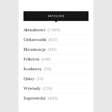
KATEGORIE
Aktualności
(1 609)
Ciekawostki
(637)
Ekranizacje
(611)
Felieton
(148)
Konkursy
(20)
Quizy
(13)
Wywiady
(226)
Zapowiedzi
(405)