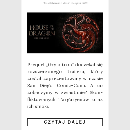
Opublikowano dnia: 25 lipca 2022
Pre­qu­el „Gry o tron” docze­kał się
roz­sze­rzo­ne­go tra­ile­ra, któ­ry
został zapre­zen­to­wa­ny w cza­sie
San Die­go Comic-Conu. A co
zoba­czy­my w zwia­stu­nie? Skon­
flik­to­wa­nych Tar­ga­ry­enów oraz
ich smo­ki.
CZY­TAJ DALEJ