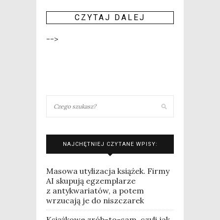
CZY­TAJ DALEJ
-->
NAJCHĘTNIEJ CZYTANE WPISY:
Masowa utylizacja książek. Firmy
AI skupują egzemplarze
z antykwariatów, a potem
wrzucają je do niszczarek
Książkowe zrób-to-sam, czyli jak