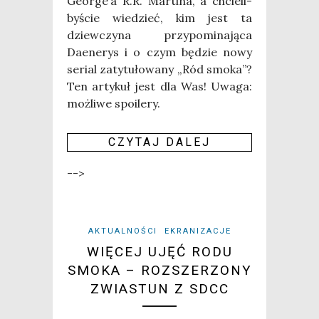
George’a R.R. Mar­ti­na, a chcie­li­
by­ście wie­dzieć, kim jest ta
dziew­czy­na przy­po­mi­na­ją­ca
Daene­rys i o czym będzie nowy
serial zaty­tu­ło­wa­ny „Ród smo­ka”?
Ten arty­kuł jest dla Was! Uwa­ga:
moż­li­we spo­ile­ry.
CZY­TAJ DALEJ
-->
AKTUALNOŚCI
EKRANIZACJE
WIĘCEJ UJĘĆ RODU
SMOKA – ROZSZERZONY
ZWIASTUN Z SDCC