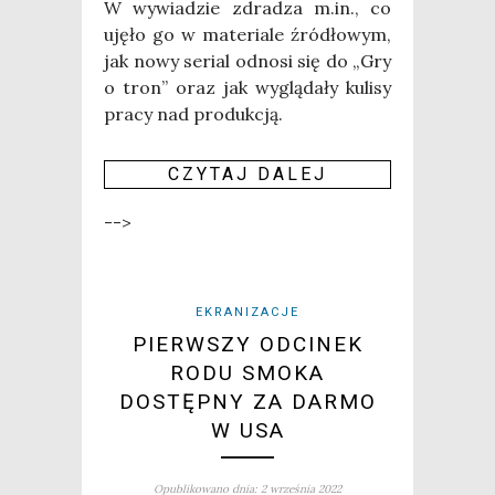
W wywia­dzie zdra­dza m.in., co
uję­ło go w mate­ria­le źró­dło­wym,
jak nowy serial odno­si się do „Gry
o tron” oraz jak wyglą­da­ły kuli­sy
pra­cy nad pro­duk­cją.
CZY­TAJ DALEJ
-->
EKRANIZACJE
PIERWSZY ODCINEK
RODU SMOKA
DOSTĘPNY ZA DARMO
W USA
Opublikowano dnia: 2 września 2022