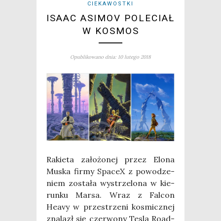
CIEKAWOSTKI
ISAAC ASIMOV POLECIAŁ
W KOSMOS
Opublikowano dnia: 10 lutego 2018
Rakie­ta zało­żo­nej przez Elo­na
Muska fir­my Spa­ceX z powo­dze­
niem zosta­ła wystrze­lo­na w kie­
run­ku Mar­sa. Wraz z Fal­con
Heavy w prze­strze­ni kosmicz­nej
zna­lazł się czer­wo­ny Tesla Road­