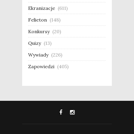
Ekranizacje
(611)
Felieton
(148)
Konkursy
(20)
Quizy
(13)
Wywiady
(226)
Zapowiedzi
(405)