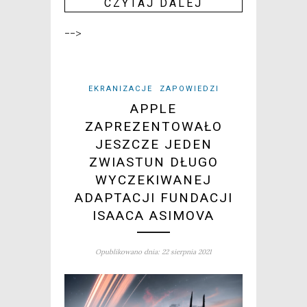
CZY­TAJ DALEJ
-->
EKRANIZACJE
ZAPOWIEDZI
APPLE
ZAPREZENTOWAŁO
JESZCZE JEDEN
ZWIASTUN DŁUGO
WYCZEKIWANEJ
ADAPTACJI FUNDACJI
ISAACA ASIMOVA
Opublikowano dnia: 22 sierpnia 2021