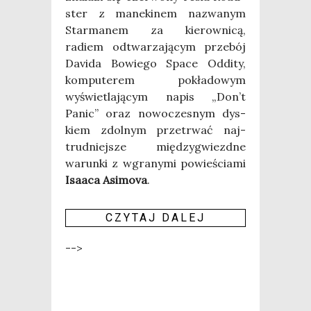
ster z mane­ki­nem nazwa­nym
Star­ma­nem za kie­row­ni­cą,
radiem odtwa­rza­ją­cym prze­bój
Davi­da Bowie­go Spa­ce Oddi­ty,
kom­pu­te­rem pokła­do­wym
wyświe­tla­ją­cym napis „Don’t
Panic” oraz nowo­cze­snym dys­
kiem zdol­nym prze­trwać naj­
trud­niej­sze mię­dzy­gwiezd­ne
warun­ki z wgra­ny­mi powie­ścia­mi
Isa­aca Asi­mo­va
.
CZY­TAJ DALEJ
-->