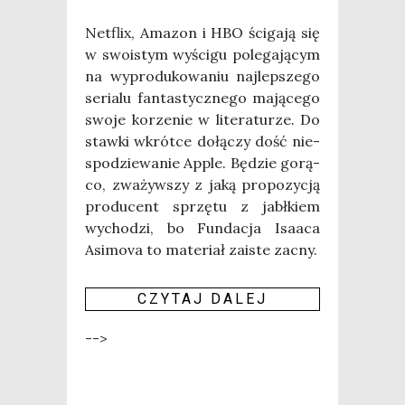
Net­flix, Ama­zon i HBO ści­ga­ją się
w swo­istym wyści­gu pole­ga­ją­cym
na wypro­du­ko­wa­niu naj­lep­sze­go
seria­lu fan­ta­stycz­ne­go mają­ce­go
swo­je korze­nie w lite­ra­tu­rze. Do
staw­ki wkrót­ce dołą­czy dość nie­
spo­dzie­wa­nie Apple. Będzie gorą­
co, zwa­żyw­szy z jaką pro­po­zy­cją
pro­du­cent sprzę­tu z jabł­kiem
wycho­dzi, bo Fun­da­cja Isa­aca
Asi­mo­va to mate­riał zaiste zacny.
CZY­TAJ DALEJ
-->