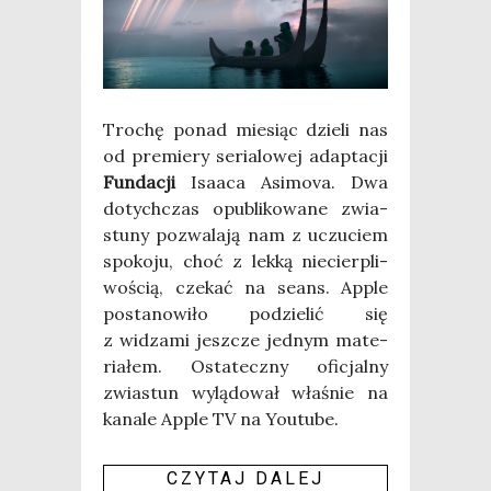
Tro­chę ponad mie­siąc dzie­li nas
od pre­mie­ry seria­lo­wej adap­ta­cji
Fun­da­cji
Isa­aca Asi­mo­va. Dwa
dotych­czas opu­bli­ko­wa­ne zwia­
stu­ny pozwa­la­ją nam z uczu­ciem
spo­ko­ju, choć z lek­ką nie­cier­pli­
wo­ścią, cze­kać na seans. Apple
posta­no­wi­ło podzie­lić się
z widza­mi jesz­cze jed­nym mate­
ria­łem. Osta­tecz­ny ofi­cjal­ny
zwia­stun wylą­do­wał wła­śnie na
kana­le Apple TV na Youtu­be.
CZY­TAJ DALEJ