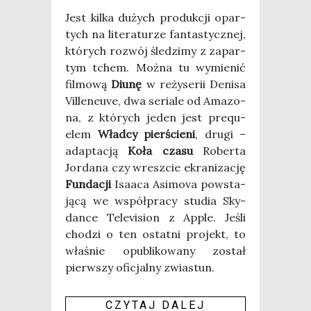
Jest kil­ka dużych pro­duk­cji opar­
tych na lite­ra­tu­rze fan­ta­stycz­nej,
któ­rych roz­wój śle­dzi­my z zapar­
tym tchem. Moż­na tu wymie­nić
fil­mo­wą
Diu­nę
w reży­se­rii Deni­sa
Vil­le­neu­ve, dwa seria­le od Ama­zo­
na, z któ­rych jeden jest pre­qu­
elem
Wład­cy pier­ście­ni
, dru­gi –
adap­ta­cją
Koła cza­su
Rober­ta
Jor­da­na czy wresz­cie ekra­ni­za­cję
Fun­da­cji
Isa­aca Asi­mo­va powsta­
ją­cą we współ­pra­cy stu­dia Sky­
dan­ce Tele­vi­sion z Apple. Jeśli
cho­dzi o ten ostat­ni pro­jekt, to
wła­śnie opu­bli­ko­wa­ny został
pierw­szy ofi­cjal­ny zwia­stun.
CZY­TAJ DALEJ