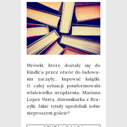
Mrów­ki, któ­re dosta­ły się do
Kindle’a przez otwór do łado­wa­
nia zaczę­ły… kupo­wać książ­ki.
O całej sytu­acji poin­for­mo­wa­ła
wła­ści­ciel­ka urzą­dze­nia, Maria­na
Lopes Vie­ira, dzien­ni­kar­ka z Bra­
zy­lii. Jakie tytu­ły upodo­ba­li sobie
nie­pro­sze­ni goście?