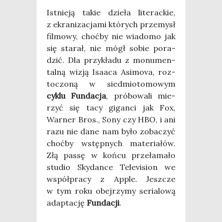
Ist­nie­ją takie dzie­ła lite­rac­kie,
z ekra­ni­za­cja­mi któ­rych prze­mysł
fil­mo­wy, choć­by nie wia­do­mo jak
się sta­rał, nie mógł sobie pora­
dzić. Dla przy­kła­du z monu­men­
tal­ną wizją Isa­aca Asi­mo­va, roz­
to­czo­ną w sied­mio­to­mo­wym
cyklu Fun­da­cja
, pró­bo­wa­li mie­
rzyć się tacy gigan­ci jak Fox,
War­ner Bros., Sony czy HBO, i ani
razu nie dane nam było zoba­czyć
choć­by wstęp­nych mate­ria­łów.
Złą pas­sę w koń­cu prze­ła­ma­ło
stu­dio Sky­dan­ce Tele­vi­sion we
współ­pra­cy z Apple. Jesz­cze
w tym roku obej­rzy­my seria­lo­wą
adap­ta­cję
Fun­da­cji
.