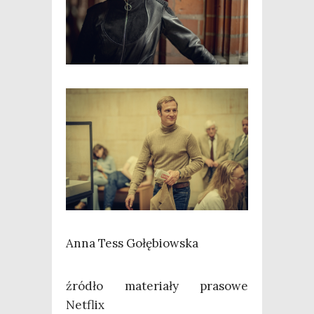
Anna Tess Gołębiowska
źró­dło mate­ria­ły pra­so­we
Netflix