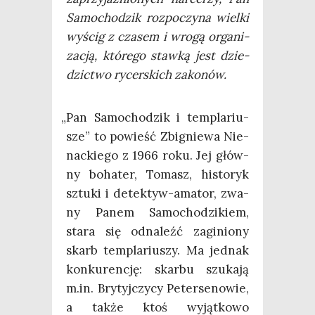
Samo­cho­dzik roz­po­czy­na wiel­ki
wyścig z cza­sem i wro­gą orga­ni­
za­cją, któ­re­go staw­ką jest dzie­
dzic­two rycer­skich zakonów.
„
Pan Samo­cho­dzik i tem­pla­riu­
sze” to powieść Zbi­gnie­wa Nie­
nac­kie­go z 1966 roku. Jej głów­
ny boha­ter, Tomasz, histo­ryk
sztu­ki i detek­tyw-ama­tor, zwa­
ny Panem Samo­cho­dzi­kiem,
sta­ra się odna­leźć zagi­nio­ny
skarb tem­pla­riu­szy. Ma jed­nak
kon­ku­ren­cję: skar­bu szu­ka­ją
m.in. Bry­tyj­czy­cy Peter­se­no­wie,
a tak­że ktoś wyjąt­ko­wo