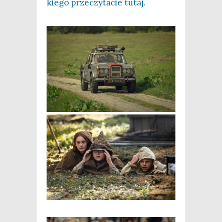
kie­go prze­czy­ta­cie tutaj.