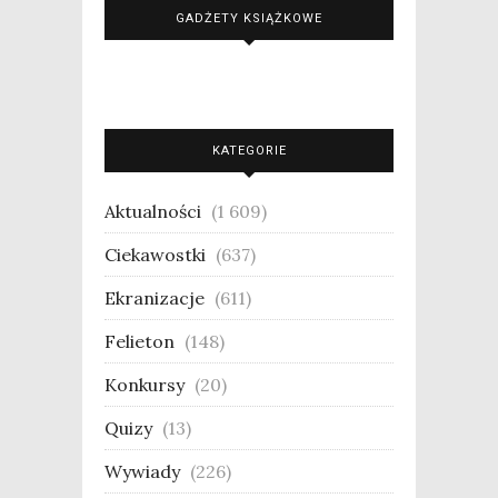
GADŻETY KSIĄŻKOWE
KATEGORIE
Aktualności
(1 609)
Ciekawostki
(637)
Ekranizacje
(611)
Felieton
(148)
Konkursy
(20)
Quizy
(13)
Wywiady
(226)