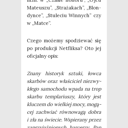
Mate­uszu”, „Stra­ża­kach”, „Blon­
dyn­ce”, „Stu­le­ciu Win­nych” czy
w „Mat­ce”.
Cze­go może­my spo­dzie­wać się
po pro­duk­cji Net­flik­sa? Oto jej
ofi­cjal­ny opis:
Zna­ny histo­ryk sztu­ki, łow­ca
skar­bów oraz wła­ści­ciel nie­zwy­
kłe­go samo­cho­du wpa­da na trop
skar­bu tem­pla­riu­szy, któ­ry jest
klu­czem do wiel­kiej mocy, mogą­
cej zachwiać rów­no­wa­gą dobra
i zła na świe­cie. Wspie­ra­ny przez
zaprzy­jaź­nio­nych har­ce­rzy, Pan