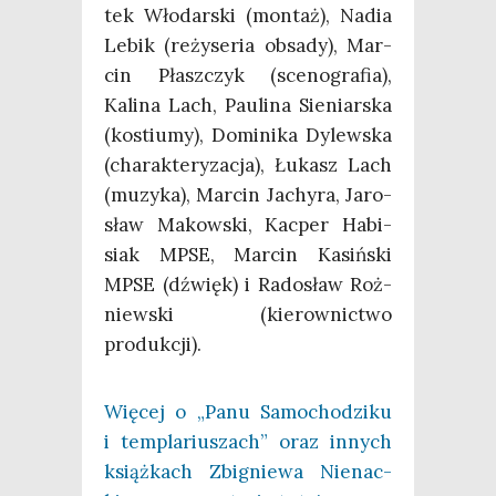
tek Wło­dar­ski (mon­taż), Nad­ia
Lebik (reży­se­ria obsa­dy), Mar­
cin Płasz­czyk (sce­no­gra­fia),
Kali­na Lach, Pau­li­na Sie­niar­ska
(kostiu­my), Domi­ni­ka Dylew­ska
(cha­rak­te­ry­za­cja), Łukasz Lach
(muzy­ka), Mar­cin Jachy­ra, Jaro­
sław Makow­ski, Kac­per Habi­
siak MPSE, Mar­cin Kasiń­ski
MPSE (dźwięk) i Rado­sław Roż­
niew­ski (kie­row­nic­two
produkcji).
Wię­cej o „Panu Samo­cho­dzi­ku
i tem­pla­riu­szach” oraz innych
książ­kach Zbi­gnie­wa Nie­nac­