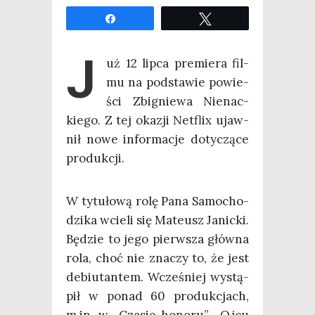
Udo­stęp­nij
Twe­etuj
J
uż 12 lip­ca pre­mie­ra fil­
mu na pod­sta­wie powie­
ści Zbi­gnie­wa Nie­nac­
kie­go. Z tej oka­zji Net­flix ujaw­
nił nowe infor­ma­cje doty­czą­ce
produkcji.
W tytu­ło­wą rolę Pana Samo­cho­
dzi­ka wcie­li się Mate­usz Janic­ki.
Będzie to jego pierw­sza głów­na
rola, choć nie zna­czy to, że jest
debiu­tan­tem. Wcze­śniej wystą­
pił w ponad 60 pro­duk­cjach,
m.in. w „Cza­sie hono­ru”, „Ojcu