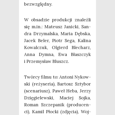
bezwzględny.
W obsa­dzie pro­duk­cji zna­leź­li
się m.in.: Mate­usz Janic­ki, San­
dra Drzy­mal­ska, Maria Dęb­ska,
Jacek Beler, Piotr Sega, Kali­na
Kowal­czuk, Olgierd Ble­charz,
Anna Dym­na, Ewa Błasz­czyk
i Prze­my­sław Bluszcz.
Twór­cy fil­mu to: Anto­ni Nykow­
ski (reży­se­ria), Bar­tosz Szty­bor
(sce­na­riusz), Paweł Heba, Jerzy
Dzię­gie­lew­ski, Maciej Soj­ka,
Roman Szcze­pa­nik (pro­du­cen­
ci), Kamil Płoc­ki (zdję­cia), Woj­