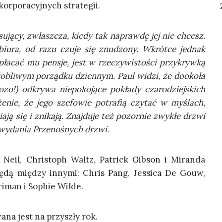
kor­po­ra­cyj­nych strategii.
­ją­cy, zwłasz­cza, kie­dy tak napraw­dę jej nie chcesz.
iu­ra, od razu czu­je się znu­dzo­ny. Wkrót­ce jed­nak
a­cać mu pen­sje, jest w rze­czy­wi­sto­ści przy­kryw­ką
 oso­bli­wym porząd­ku dzien­nym. Paul widzi, że dooko­ła
zo!) odkry­wa nie­po­ko­ją­ce pokła­dy cza­ro­dziej­skich
e­nie, że jego sze­fo­wie potra­fią czy­tać w myślach,
­ją się i zni­ka­ją. Znaj­du­je też pozor­nie zwy­kłe drzwi
o wyda­nia Prze­no­śnych drzwi.
Neil, Chri­stoph Waltz, Patrick Gib­son i Miran­da
ędą mię­dzy inny­mi: Chris Pang, Jes­si­ca De Gouw,
i­man i Sophie Wilde.
a­na jest na przy­szły rok.