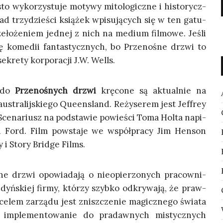
sto wyko­rzy­stu­je moty­wy mito­lo­gicz­ne i histo­rycz­
 trzy­dzie­ści ksią­żek wpi­su­ją­cych się w ten gatu­
ze­ło­że­niem jed­nej z nich na medium fil­mo­we. Jeśli
kome­dii fan­ta­stycz­nych, bo Prze­no­śne drzwi to
ekre­ty kor­po­ra­cji J.W. Wells.
a do
Prze­no­śnych drzwi
krę­co­ne są aktu­al­nie na
austra­lij­skie­go Queen­sland. Reży­se­rem jest Jef­frey
Sce­na­riusz na pod­sta­wie powie­ści Toma Hol­ta napi­
 Ford. Film powsta­je we współ­pra­cy Jim Hen­son
 i Sto­ry Brid­ge Films.
ne drzwi opo­wia­da­ją o nie­opie­rzo­nych pra­cow­ni­
dyń­skiej fir­my, któ­rzy szyb­ko odkry­wa­ją, że praw­
celem zarzą­du jest znisz­cze­nie magicz­ne­go świa­ta
imple­men­to­wa­nie do pra­daw­nych mistycz­nych