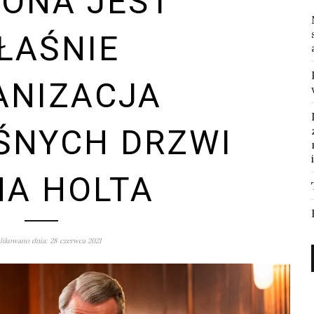
ONA JEST
ŁAŚNIE
ANIZACJA
ŚNYCH DRZWI
A HOLTA
ikowano dnia: 28 czerwca 2021