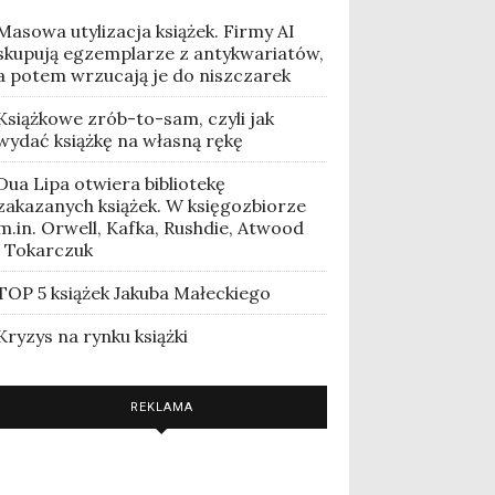
Masowa utylizacja książek. Firmy AI
skupują egzemplarze z antykwariatów,
a potem wrzucają je do niszczarek
Książkowe zrób-to-sam, czyli jak
wydać książkę na własną rękę
Dua Lipa otwiera bibliotekę
zakazanych książek. W księgozbiorze
m.in. Orwell, Kafka, Rushdie, Atwood
i Tokarczuk
TOP 5 książek Jakuba Małeckiego
Kryzys na rynku książki
REKLAMA