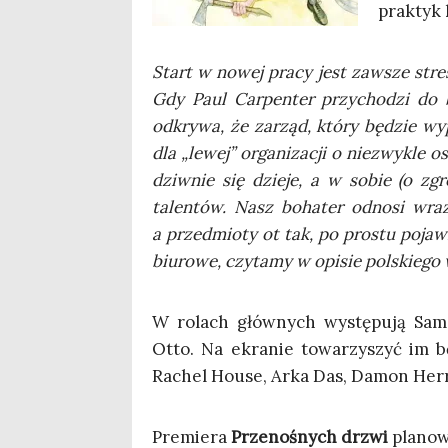
prak­tyk 
Start w nowej pra­cy jest zawsze stre­su
Gdy Paul Car­pen­ter przy­cho­dzi do b
odkry­wa, że zarząd, któ­ry będzie wypł
dla „lewej” orga­ni­za­cji o nie­zwy­kle
dziw­nie się dzie­je, a w sobie (o zgro­
talen­tów. Nasz boha­ter odno­si wra­ż
a przed­mio­ty ot tak, po pro­stu poja­wia
biu­ro­we, czy­ta­my w opi­sie pol­skie­g
W rolach głów­nych wystę­pu­ją Sam 
Otto. Na ekra­nie towa­rzy­szyć im b
Rachel House, Arka Das, Damon Her­r
Pre­mie­ra
Prze­no­śnych drzwi
pla­no­w