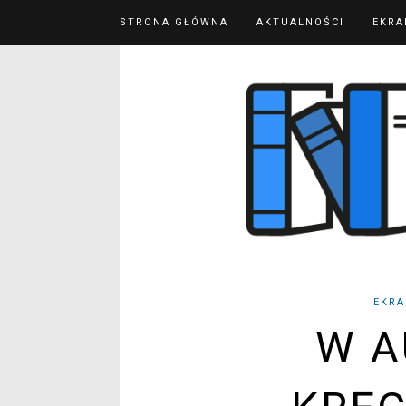
STRONA GŁÓWNA
AKTUALNOŚCI
EKRA
EKRA
W A