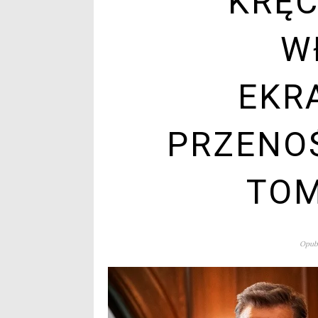
KRĘC
W
EKR
PRZENO
TOM
Opubl