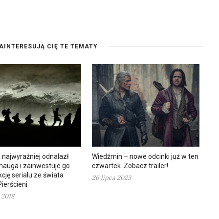
AINTERESUJĄ CIĘ TE TEMATY
najwyraźniej odnalazł
Wiedźmin – nowe odcinki już w ten
mauga i zainwestuje go
czwartek. Zobacz trailer!
cję serialu ze świata
26 lipca 2023
ierścieni
 2018