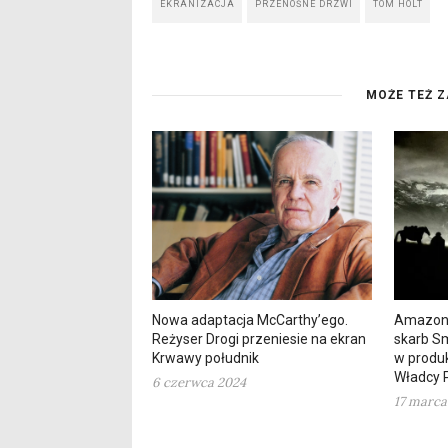
EKRANIZACJA
PRZENOŚNE DRZWI
TOM HOLT
MOŻE TEŻ Z
Nowa adaptacja McCarthy’ego.
Amazon 
Reżyser Drogi przeniesie na ekran
skarb S
Krwawy południk
w produk
Władcy P
6 czerwca 2024
17 marca