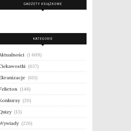
GADŻETY KSIĄŻKOWE
KATEGORIE
Aktualności
(1 609)
Ciekawostki
(637)
Ekranizacje
(611)
Felieton
(148)
Konkursy
(20)
Quizy
(13)
Wywiady
(226)