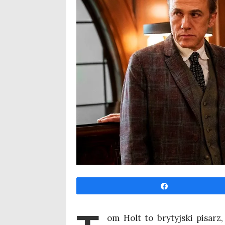
Udo­stęp­nij
om Holt to bry­tyj­ski pisarz,