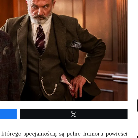
Twe­etuj
 któ­re­go spe­cjal­no­ścią są peł­ne humo­ru powie­ści