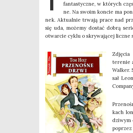
T
fan­ta­stycz­ne, w któ­rych czę­
ne. Na swo­im kon­cie ma ponad
nek. Aktu­al­nie trwa­ją pra­ce nad pr
się uda, może­my dostać dobrą serię 
otwar­cie cyklu o skry­wa­ją­cej licz­ne s
Zdję­ci
tere­nie 
Wal­ker. 
sał Leon
Com­pa­ny
Prze­no­ś
kach lon­
dzi­wym 
poprzez 