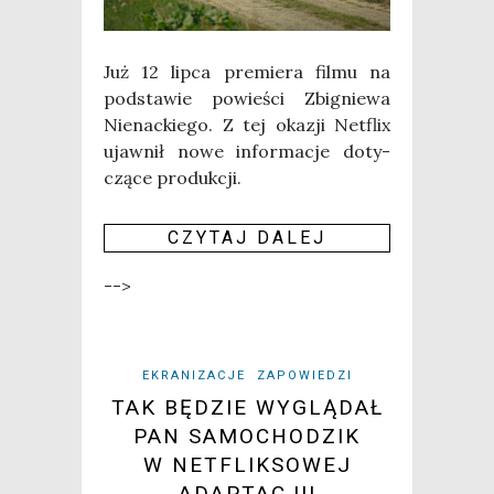
Już 12 lip­ca pre­mie­ra fil­mu na
pod­sta­wie powie­ści Zbi­gnie­wa
Nie­nac­kie­go. Z tej oka­zji Net­flix
ujaw­nił nowe infor­ma­cje doty­
czą­ce pro­duk­cji.
CZY­TAJ DALEJ
-->
EKRANIZACJE
ZAPOWIEDZI
TAK BĘDZIE WYGLĄDAŁ
PAN SAMOCHODZIK
W NETFLIKSOWEJ
ADAPTACJI!