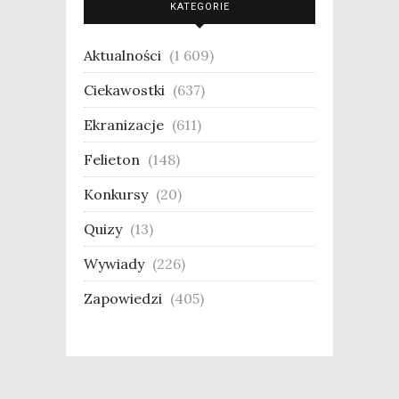
KATEGORIE
Aktualności
(1 609)
Ciekawostki
(637)
Ekranizacje
(611)
Felieton
(148)
Konkursy
(20)
Quizy
(13)
Wywiady
(226)
Zapowiedzi
(405)