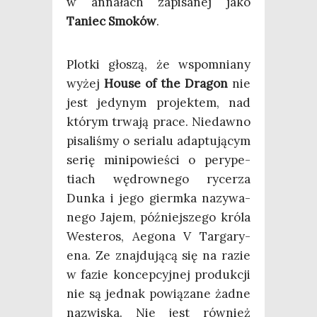
w anna­łach zapi­sa­nej jako
Taniec Smo­ków
.
Plot­ki gło­szą, że wspo­mnia­ny
wyżej
House of the Dra­gon
nie
jest jedy­nym pro­jek­tem, nad
któ­rym trwa­ją pra­ce. Nie­daw­no
pisa­li­śmy o seria­lu adap­tu­ją­cym
serię mini­po­wie­ści o pery­pe­
tiach wędrow­ne­go ryce­rza
Dun­ka i jego gierm­ka nazy­wa­
ne­go Jajem, póź­niej­sze­go kró­la
Weste­ros, Aego­na V Tar­ga­ry­
ena. Ze znaj­du­ją­cą się na razie
w fazie kon­cep­cyj­nej pro­duk­cji
nie są jed­nak powią­za­ne żad­ne
nazwi­ska. Nie jest rów­nież