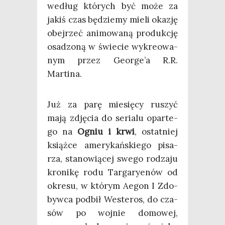
według któ­rych być może za
jakiś czas będzie­my mie­li oka­zję
obej­rzeć ani­mo­wa­ną pro­duk­cję
osa­dzo­ną w świe­cie wykre­owa­
nym przez Geo­r­ge­’a R.R.
Martina.
Już za parę mie­się­cy ruszyć
mają zdję­cia do seria­lu opar­te­
go na
Ogniu i krwi
, ostat­niej
książ­ce ame­ry­kań­skie­go pisa­
rza, sta­no­wią­cej swe­go rodza­ju
kro­ni­kę rodu Tar­ga­ry­enów od
okre­su, w któ­rym Aegon I Zdo­
byw­ca pod­bił Weste­ros, do cza­
sów po woj­nie domo­wej,