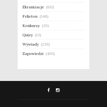
Ekranizacje
(611)
Felieton
(148)
Konkursy
(20)
Quizy
(13)
Wywiady
(226)
Zapowiedzi
(405)