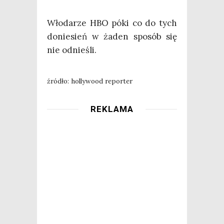
Wło­da­rze HBO póki co do tych
donie­sień w żaden spo­sób się
nie odnieśli.
źró­dło: hol­ly­wo­od reporter
REKLAMA