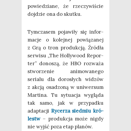
powie­dzia­ne, że rze­czy­wi­ście
doj­dzie ona do skutku.
Tym­cza­sem poja­wi­ły się infor­
ma­cje o kolej­nej powią­za­nej
z Grą o tron pro­duk­cją. Źró­dła
ser­wi­su „The Hol­ly­wo­od Repor­
ter” dono­szą, że HBO roz­wa­ża
stwo­rze­nie ani­mo­wa­ne­go
seria­lu dla doro­słych widzów
z akcją osa­dzo­ną w uni­wer­sum
Mar­ti­na. Tu sytu­acja wyglą­da
tak samo, jak w przy­pad­ku
adap­ta­cji
Ryce­rza sied­miu kró­
lestw
– pro­duk­cja może nigdy
nie wyjść poza etap planów.