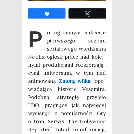
Udo­stęp­nij
Twe­etuj
P
o ogrom­nym suk­ce­sie
pierw­sze­go sezo­nu
seria­lo­we­go Wiedź­mi­na
Net­flix ogło­sił pra­ce nad kolej­
ny­mi pro­duk­cja­mi roz­sze­rza­ją­
cy­mi uni­wer­sum, w tym nad
ani­mo­wa­ną
Zmo­rą wil­ka
, opo­
wia­da­ją­cą histo­rię Vese­mi­ra.
Podob­ną stra­te­gię przy­ję­ło
HBO, pra­gną­ce jak naj­wię­cej
wyci­snąć z popu­lar­no­ści Gry
o tron. Ser­wis „The Hol­ly­wo­od
Repor­ter” dotarł do infor­ma­cji,