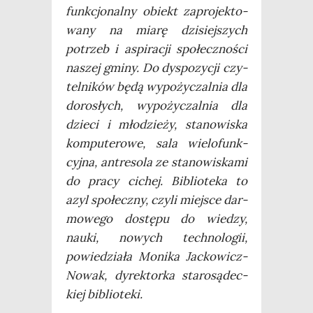
funk­cjo­nal­ny obiekt zapro­jek­to­
wa­ny na mia­rę dzi­siej­szych
potrzeb i aspi­ra­cji spo­łecz­no­ści
naszej gmi­ny. Do dys­po­zy­cji czy­
tel­ni­ków będą wypo­ży­czal­nia dla
doro­słych, wypo­ży­czal­nia dla
dzie­ci i mło­dzie­ży, sta­no­wi­ska
kom­pu­te­ro­we, sala wie­lo­funk­
cyj­na, antre­so­la ze sta­no­wi­ska­mi
do pra­cy cichej. Biblio­te­ka to
azyl spo­łecz­ny, czy­li miej­sce dar­
mo­we­go dostę­pu do wie­dzy,
nauki, nowych tech­no­lo­gii,
powie­dzia­ła Moni­ka Jac­ko­wicz-
Nowak, dyrek­tor­ka sta­ro­są­dec­
kiej biblioteki.