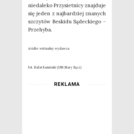
nie­da­le­ko Przy­siet­ni­cy znaj­du­je
się jeden z naj­bar­dziej zna­nych
szczy­tów Beski­du Sądec­kie­go –
Przehyba.
źró­dło: wir­tu­al­ny wydawca
fot. Rafał Kamiń­ski (UM Sta­ry Sącz)
REKLAMA