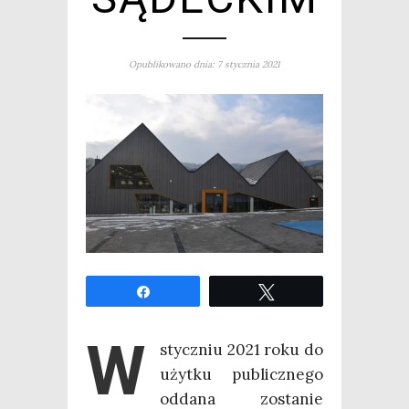
Opublikowano dnia: 7 stycznia 2021
Udo­stęp­nij
Twe­etuj
W
stycz­niu 2021 roku do
użyt­ku publicz­ne­go
odda­na zosta­nie