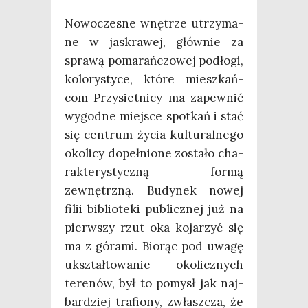
Nowo­cze­sne wnę­trze utrzy­ma­
ne w jaskra­wej, głów­nie za
spra­wą poma­rań­czo­wej pod­ło­gi,
kolo­ry­sty­ce, któ­re miesz­kań­
com Przy­siet­ni­cy ma zapew­nić
wygod­ne miej­sce spo­tkań i stać
się cen­trum życia kul­tu­ral­ne­go
oko­li­cy dopeł­nio­ne zosta­ło cha­
rak­te­ry­stycz­ną for­mą
zewnętrz­ną. Budy­nek nowej
filii biblio­te­ki publicz­nej już na
pierw­szy rzut oka koja­rzyć się
ma z góra­mi. Bio­rąc pod uwa­gę
ukształ­to­wa­nie oko­licz­nych
tere­nów, był to pomysł jak naj­
bar­dziej tra­fio­ny, zwłasz­cza, że