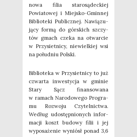
nowa filia sta­ro­są­dec­kiej
Powia­to­wej i Miej­sko-Gmin­nej
Biblio­te­ki Publicz­nej. Nawią­zu­
ją­cy for­mą do gór­skich szczy­
tów gmach cze­ka na otwar­cie
w Przy­siet­ni­cy, nie­wiel­kiej wsi
na połu­dniu Polski.
Biblio­te­ka w Przy­siet­ni­cy to już
czwar­ta inwe­sty­cja w gmi­nie
Sta­ry Sącz finan­so­wa­na
w ramach Naro­do­we­go Pro­gra­
mu Roz­wo­ju Czy­tel­nic­twa.
Według udo­stęp­nio­nych infor­
ma­cji koszt budo­wy filii i jej
wypo­sa­że­nie wyniósł ponad 3,6