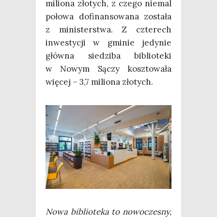
milio­na zło­tych, z cze­go nie­mal
poło­wa dofi­nan­so­wa­na zosta­ła
z mini­ster­stwa. Z czte­rech
inwe­sty­cji w gmi­nie jedy­nie
głów­na sie­dzi­ba biblio­te­ki
w Nowym Sączy kosz­to­wa­ła
wię­cej – 3,7 milio­na złotych.
Nowa biblio­te­ka to nowo­cze­sny,