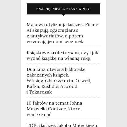
NAJCHĘTNIEJ CZYTANE WPISY:
Masowa utylizacja książek. Firmy
AI skupują egzemplarze
z antykwariatów, a potem
wrzucają je do niszczarek
Książkowe zrób-to-sam, czyli jak
wydać książkę na własną rękę
Dua Lipa otwiera bibliotekę
zakazanych książek.
W księgozbiorze m.in. Orwell,
Kafka, Rushdie, Atwood
i Tokarczuk
10 faktów na temat Johna
Maxwella Coetzee, które
warto znać
TOP 5 książek Jakuba Małeckiego