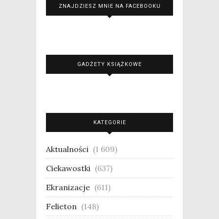
ZNAJDZIESZ MNIE NA FACEBOOKU
GADŻETY KSIĄŻKOWE
KATEGORIE
Aktualności
(1 609)
Ciekawostki
(637)
Ekranizacje
(611)
Felieton
(148)