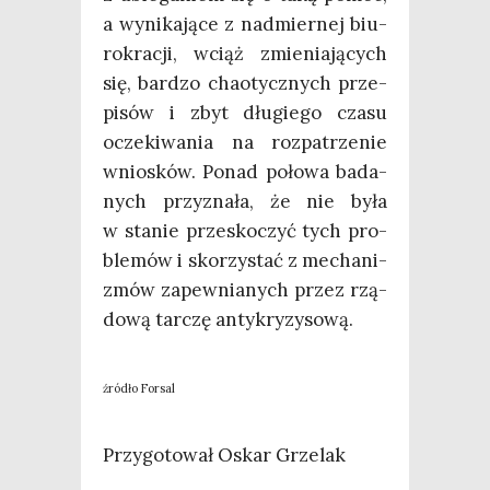
a wyni­ka­ją­ce z nad­mier­nej biu­
ro­kra­cji, wciąż zmie­nia­ją­cych
się, bar­dzo cha­otycz­nych prze­
pi­sów i zbyt dłu­gie­go cza­su
ocze­ki­wa­nia na roz­pa­trze­nie
wnio­sków. Ponad poło­wa bada­
nych przy­zna­ła, że nie była
w sta­nie prze­sko­czyć tych pro­
ble­mów i sko­rzy­stać z mecha­ni­
zmów zapew­nia­nych przez rzą­
do­wą tar­czę antykryzysową.
źró­dło Forsal
Przy­go­to­wał Oskar Grzelak