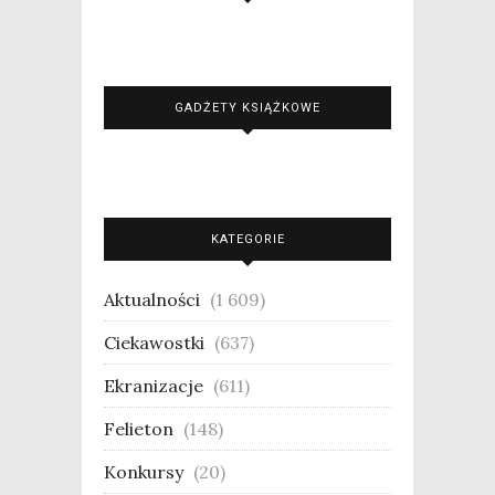
GADŻETY KSIĄŻKOWE
KATEGORIE
Aktualności
(1 609)
Ciekawostki
(637)
Ekranizacje
(611)
Felieton
(148)
Konkursy
(20)