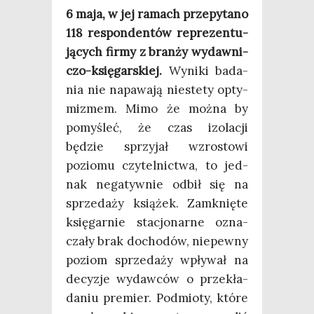
6 maja, w jej ramach prze­py­ta­no
118 respon­den­tów repre­zen­tu­
ją­cych fir­my z bran­ży wydaw­ni­
czo-księ­gar­skiej.
Wyni­ki bada­
nia nie napa­wa­ją nie­ste­ty opty­
mi­zmem. Mimo że moż­na by
pomy­śleć, że czas izo­la­cji
będzie sprzy­jał wzro­sto­wi
pozio­mu czy­tel­nic­twa, to jed­
nak nega­tyw­nie odbił się na
sprze­da­ży ksią­żek. Zamknię­te
księ­gar­nie sta­cjo­nar­ne ozna­
cza­ły brak docho­dów, nie­pew­ny
poziom sprze­da­ży wpły­wał na
decy­zje wydaw­ców o prze­kła­
da­niu pre­mier. Pod­mio­ty, któ­re