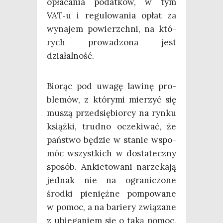
opła­ca­nia podat­ków, w tym
VAT‑u i regu­lo­wa­nia opłat za
wyna­jem powierzch­ni, na któ­
rych pro­wa­dzo­na jest
działalność.
Bio­rąc pod uwa­gę lawi­nę pro­
ble­mów, z któ­ry­mi mie­rzyć się
muszą przed­się­bior­cy na ryn­ku
książ­ki, trud­no ocze­ki­wać, że
pań­stwo będzie w sta­nie wspo­
móc wszyst­kich w dosta­tecz­ny
spo­sób. Ankie­to­wa­ni narze­ka­ją
jed­nak nie na ogra­ni­czo­ne
środ­ki pie­nięż­ne pom­po­wa­ne
w pomoc, a na barie­ry zwią­za­ne
z ubie­ga­niem się o taką pomoc,