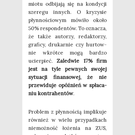
mio­tu odbi­ja­ją się na kon­dy­cji
sze­re­gu innych. O kry­zy­sie
płyn­no­ścio­wym mówi­ło oko­ło
50% respon­den­tów. To ozna­cza,
że tak­że auto­rzy, redak­to­rzy,
gra­fi­cy, dru­kar­nie czy hur­tow­
nie wkrót­ce mogą bar­dzo
ucier­pieć.
Zale­d­wie 17% firm
jest na tyle pew­nych swo­jej
sytu­acji finan­so­wej, że nie
prze­wi­du­je opóź­nień w spła­ca­
niu kon­tra­hen­tów
.
Pro­blem z płyn­no­ścią impli­ku­je
rów­nież w wie­lu przy­pad­kach
nie­moż­ność łoże­nia na ZUS,