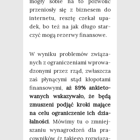
mogły sobie na to pozwo­lić
prze­nio­sły się z biz­ne­sem do
inter­ne­tu, resz­tę cze­kał upa­
dek, bo też na jak dłu­go star­
czyć mogą rezer­wy finansowe.
W wyni­ku pro­ble­mów zwią­za­
nych z ogra­ni­cze­nia­mi wpro­wa­
dzo­ny­mi przez rząd, zwłasz­cza
zaś pły­ną­cy­mi stąd kło­po­ta­mi
finan­so­wy­mi,
aż 89% ankie­to­
wa­nych wska­zy­wa­ło, że będą
zmu­sze­ni pod­jąć kro­ki mają­ce
na celu ogra­ni­cze­nie ich dzia­
łal­no­ści
. Mówi­my tu o zmniej­
sza­niu wyna­gro­dzeń dla pra­
cow­ni­ków (z takie­go roz­wią­za­