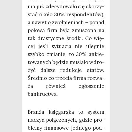
nia już zde­cy­do­wa­ło się sko­rzy­
stać oko­ło 30% respon­den­tów),
a nawet o zwol­nie­niach – ponad
poło­wa firm była zmu­szo­na na
tak dra­stycz­ne środ­ki. Co wię­
cej jeśli sytu­acja nie ule­gnie
szyb­ko zmia­nie, to 30% ankie­
to­wa­nych będzie musia­ło wdro­
żyć dal­sze reduk­cje eta­tów.
Śred­nio co trze­cia fir­ma roz­wa­
ża rów­nież ogło­sze­nie
bankructwa.
Bran­ża księ­gar­ska to sys­tem
naczyń połą­czo­nych, gdzie pro­
ble­my finan­so­we jed­ne­go pod­