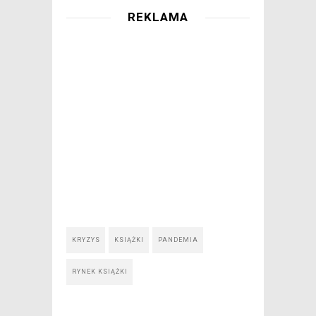
REKLAMA
KRYZYS
KSIĄŻKI
PANDEMIA
RYNEK KSIĄŻKI