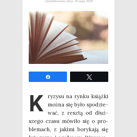
Opublikowano dnia: 25 maja 2020
Udo­stęp­nij
Twe­etuj
K
ry­zy­su na ryn­ku książ­ki
moż­na się było spo­dzie­
wać, z resz­tą od dłuż­
sze­go cza­su mówi­ło się o pro­
ble­mach, z jaki­mi bory­ka­ją się