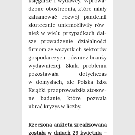
księ­ga­rze i wydaw­cy. Wpro­wa­
dzo­ne obostrze­nia, któ­re mia­ły
zaha­mo­wać roz­wój pan­de­mii
sku­tecz­nie unie­moż­li­wi­ły rów­
nież w wie­lu przy­pad­kach dal­
sze pro­wa­dze­nie dzia­łal­no­ści
fir­mom ze wszyst­kich sek­to­rów
gospo­dar­czych, rów­nież bran­ży
wydaw­ni­czej. Ska­la pro­ble­mu
pozo­sta­wa­ła dotych­czas
w domy­słach, ale Pol­ska Izba
Książ­ki prze­pro­wa­dzi­ła sto­sow­
ne bada­nie, któ­re pozwa­la
ubrać kry­zys w liczby.
Rze­czo­na ankie­ta zre­ali­zo­wa­na
zosta­ła w dniach 29 kwiet­nia –