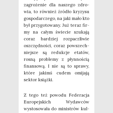
zagro­że­nie dla nasze­go zdro­
wia, to rów­nież źró­dło kry­zy­su
gospo­dar­cze­go, na jaki mało kto
był przy­go­to­wa­ny. Już teraz fir­
my na całym świe­cie szu­ka­ją
coraz bar­dziej roz­pacz­li­wie
oszczęd­no­ści, coraz powszech­
niej­sze są reduk­cje eta­tów,
rosną pro­ble­my z płyn­no­ścią
finan­so­wą. I nie są to spra­wy,
któ­re jakimś cudem omi­ja­ją
sek­tor książki.
Z tego też powo­du Fede­ra­cja
Euro­pej­skich Wydaw­ców
wysto­so­wa­ła do mini­strów kul­