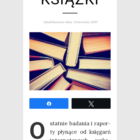
Opublikowano dnia: 14 kwietnia 2020
Udo­stęp­nij
Twe­etuj
O
stat­nie bada­nia i rapor­
ty pły­ną­ce od księ­garń