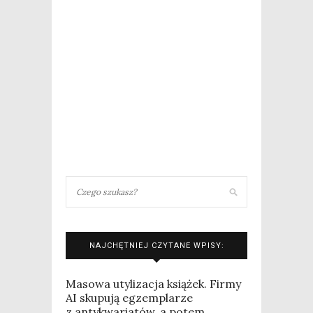
NAJCHĘTNIEJ CZYTANE WPISY:
Masowa utylizacja książek. Firmy
AI skupują egzemplarze
z antykwariatów, a potem