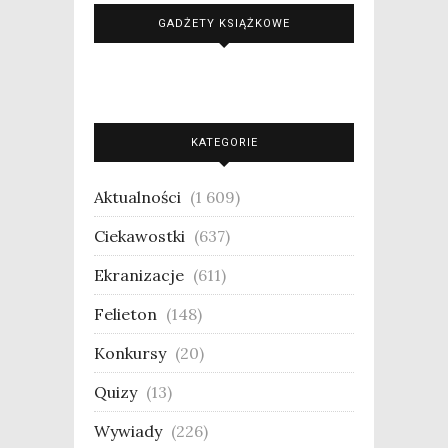
GADŻETY KSIĄŻKOWE
KATEGORIE
Aktualności
(1 609)
Ciekawostki
(637)
Ekranizacje
(611)
Felieton
(148)
Konkursy
(20)
Quizy
(13)
Wywiady
(226)