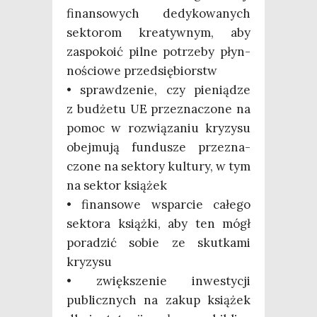
finan­so­wych dedy­ko­wa­nych
sek­to­rom kre­atyw­nym, aby
zaspo­ko­ić pil­ne potrze­by płyn­
no­ścio­we przedsiębiorstw
• spraw­dze­nie, czy pie­nią­dze
z budże­tu UE prze­zna­czo­ne na
pomoc w roz­wią­za­niu kry­zy­su
obej­mu­ją fun­du­sze prze­zna­
czo­ne na sek­to­ry kul­tu­ry, w tym
na sek­tor książek
• finan­so­we wspar­cie całe­go
sek­to­ra książ­ki, aby ten mógł
pora­dzić sobie ze skut­ka­mi
kryzysu
• zwięk­sze­nie inwe­sty­cji
publicz­nych na zakup ksią­żek