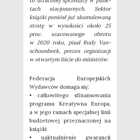
to utra­co­nej sprze­da­ży w punk­
tach sta­cjo­nar­nych. Sek­tor
książ­ki poniósł już sku­mu­lo­wa­ną
stra­tę w wyso­ko­ści oko­ło 25
proc. sza­co­wa­ne­go obro­tu
w 2020 roku, pisał Rudy Van­
scho­on­be­ek, pre­zes orga­ni­za­cji
w otwar­tym liście do ministrów.
Fede­ra­cja Euro­pej­skich
Wydaw­ców doma­ga się:
• cał­ko­wi­te­go sfi­nan­so­wa­nia
pro­gra­mu Kre­atyw­na Euro­pa,
a w jego ramach spe­cjal­nej linii
budże­to­wej prze­zna­czo­nej na
książki
• uak­tu­al­nie­nie gwa­ran­cji