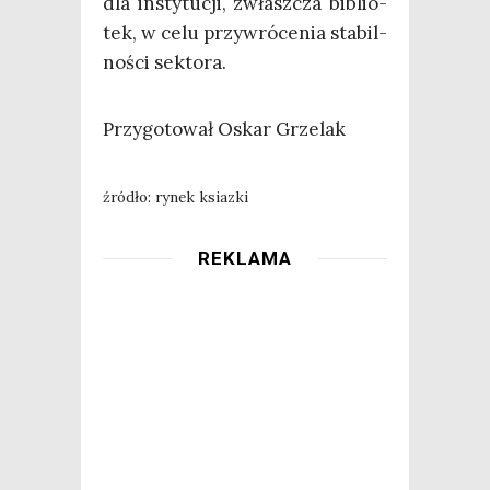
dla insty­tu­cji, zwłasz­cza biblio­
tek, w celu przy­wró­ce­nia sta­bil­
no­ści sektora.
Przy­go­to­wał Oskar Grzelak
źró­dło: rynek ksiazki
REKLAMA