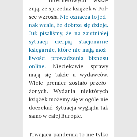
inter­ne­to­wych wska­
zu­ją, że sprze­daż ksią­żek w Pol­
sce wzro­sła.
Nie ozna­cza to jed­
nak wca­le, że dobrze się dzie­je.
Już pisa­li­śmy, że na zaist­nia­łej
sytu­acji cier­pią sta­cjo­nar­ne
księ­gar­nie, któ­re nie mają moż­
li­wo­ści pro­wa­dze­nia biz­ne­su
onli­ne.
Nie­cie­ka­wie spra­wy
mają się tak­że u wydaw­ców.
Wie­le pre­mier zosta­ło prze­ło­
żo­nych. Wyda­nia nie­któ­rych
ksią­żek może­my się w ogó­le nie
docze­kać. Sytu­acja wyglą­da tak
samo w całej Europie.
Trwa­ją­ca pan­de­mia to nie tyl­ko