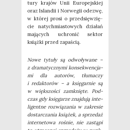
tu­ry kra­jów Unii Euro­pej­skiej
oraz Islan­dii i Nor­we­gii ode­zwę,
w któ­rej pro­si o przed­się­wzię­
cie natych­mia­sto­wych dzia­łań
mają­cych uchro­nić sek­tor
książ­ki przed zapaścią.
Nowe tytu­ły są odwo­ły­wa­ne –
z dra­ma­tycz­ny­mi kon­se­kwen­cja­
mi dla auto­rów, tłu­ma­czy
i redak­to­rów – a księ­gar­nie są
w więk­szo­ści zamknię­te. Pod­
czas gdy księ­ga­rze znaj­du­ją inte­
li­gent­ne roz­wią­za­nia w zakre­sie
dostar­cza­nia ksią­żek, a sprze­daż
inter­ne­to­wa rośnie, nie zastą­pi