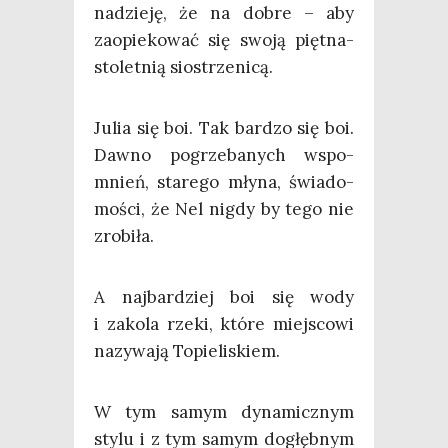
nadzie­ję, że na dobre – aby
zaopie­ko­wać się swo­ją pięt­na­
sto­let­nią siostrzenicą.
Julia się boi. Tak bar­dzo się boi.
Daw­no pogrze­ba­nych wspo­
mnień, sta­re­go mły­na, świa­do­
mo­ści, że Nel nigdy by tego nie
zrobiła.
A naj­bar­dziej boi się wody
i zako­la rze­ki, któ­re miej­sco­wi
nazy­wa­ją Topieliskiem.
W tym samym dyna­micz­nym
sty­lu i z tym samym dogłęb­nym