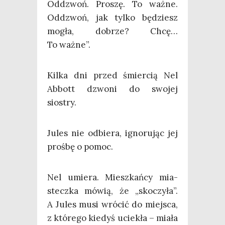
Oddzwoń. Pro­szę. To waż­ne.
Oddzwoń, jak tyl­ko będziesz
mogła, dobrze? Chcę…
To ważne”.
Kil­ka dni przed śmier­cią Nel
Abbott dzwo­ni do swo­jej
siostry.
Jules nie odbie­ra, igno­ru­jąc jej
proś­bę o pomoc.
Nel umie­ra. Miesz­kań­cy mia­
stecz­ka mówią, że „sko­czy­ła”.
A Jules musi wró­cić do miej­sca,
z któ­re­go kie­dyś ucie­kła – mia­ła