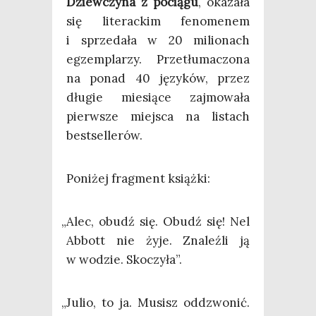
Dziew­czy­na z pocią­gu
, oka­za­ła
się lite­rac­kim feno­me­nem
i sprze­da­ła w 20 milio­nach
egzem­pla­rzy. Prze­tłu­ma­czo­na
na ponad 40 języ­ków, przez
dłu­gie mie­sią­ce zaj­mo­wa­ła
pierw­sze miej­sca na listach
bestsellerów.
Poni­żej frag­ment książki:
„
Alec, obudź się. Obudź się! Nel
Abbott nie żyje. Zna­leź­li ją
w wodzie. Skoczyła”.
„
Julio, to ja. Musisz oddzwo­nić.