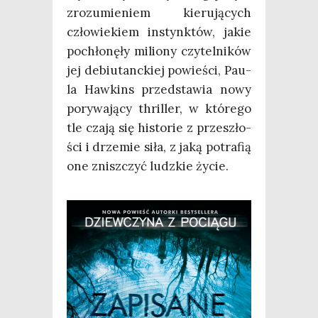
zro­zu­mie­niem kie­ru­ją­cych
czło­wie­kiem instynk­tów, jakie
pochło­nę­ły milio­ny czy­tel­ni­ków
jej debiu­tanc­kiej powie­ści, Pau­
la Haw­kins przed­sta­wia nowy
pory­wa­ją­cy thril­ler, w któ­re­go
tle cza­ją się histo­rie z prze­szło­
ści i drze­mie siła, z jaką potra­fią
one znisz­czyć ludz­kie życie.