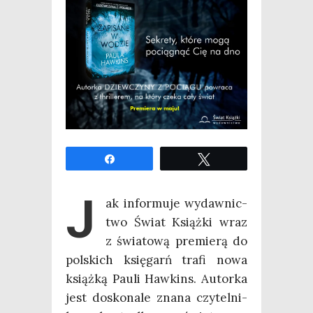
Udo­stęp­nij
Twe­etuj
J
ak infor­mu­je wydaw­nic­
two Świat Książ­ki wraz
z świa­to­wą pre­mie­rą do
pol­skich księ­garń tra­fi nowa
książ­ką Pau­li Haw­kins. Autor­ka
jest dosko­na­le zna­na czy­tel­ni­