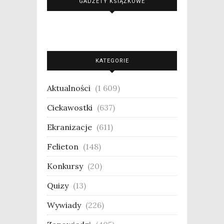
GADŻETY KSIĄŻKOWE
KATEGORIE
Aktualności
(1 609)
Ciekawostki
(637)
Ekranizacje
(611)
Felieton
(148)
Konkursy
(20)
Quizy
(13)
Wywiady
(226)