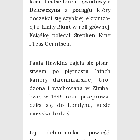
kom best­sel­le­rem świa­to­wym
Dziew­czy­na z pocią­gu
któ­ry
docze­kał się szyb­kiej ekra­ni­za­
cji z Emi­ly Blunt w roli głów­nej.
Książ­kę pole­cał Ste­phen King
i Tess Gerritsen.
Pau­la Haw­kins zaję­ła się pisar­
stwem po pięt­na­stu latach
karie­ry dzien­ni­kar­skiej. Uro­
dzo­na i wycho­wa­na w Zim­ba­
bwe, w 1989 roku prze­pro­wa­
dzi­ła się do Lon­dy­nu, gdzie
miesz­ka do dziś.
Jej debiu­tanc­ka powieść,