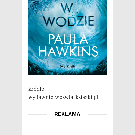
żró­dło:
wydawnictwoswiatksiazki.pl
REKLAMA