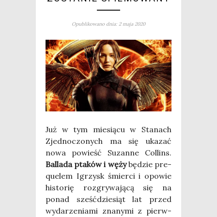
Opublikowano dnia: 2 maja 2020
Już w tym mie­sią­cu w Sta­nach
Zjed­no­czo­nych ma się uka­zać
nowa powieść Suzan­ne Col­lins.
Bal­la­da pta­ków i węży
będzie pre­
qu­elem Igrzysk śmier­ci i opo­wie
histo­rię roz­gry­wa­ją­cą się na
ponad sześć­dzie­siąt lat przed
wyda­rze­nia­mi zna­ny­mi z pierw­