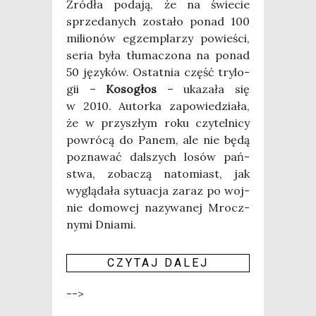
Źró­dła poda­ją, że na świe­cie
sprze­da­nych zosta­ło ponad 100
milio­nów egzem­pla­rzy powie­ści,
seria była tłu­ma­czo­na na ponad
50 języ­ków. Ostat­nia część try­lo­
gii –
Koso­głos
– uka­za­ła się
w 2010. Autor­ka zapo­wie­dzia­ła,
że w przy­szłym roku czy­tel­ni­cy
powró­cą do Panem, ale nie będą
pozna­wać dal­szych losów pań­
stwa, zoba­czą nato­miast, jak
wyglą­da­ła sytu­acja zaraz po woj­
nie domo­wej nazy­wa­nej Mrocz­
ny­mi Dnia­mi.
CZY­TAJ DALEJ
-->