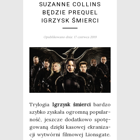
SUZANNE COLLINS
BĘDZIE PREQUEL
IGRZYSK ŚMIERCI
Opublikowano dnia: 17 czerwca 2019
Try­lo­gia
Igrzysk śmier­ci
bar­dzo
szyb­ko zyska­ła ogrom­ną popu­lar­
ność, jesz­cze dodat­ko­wo spo­tę­
go­wa­ną dzię­ki kaso­wej ekra­ni­za­
cji wytwór­ni fil­mo­wej Lions­ga­te.