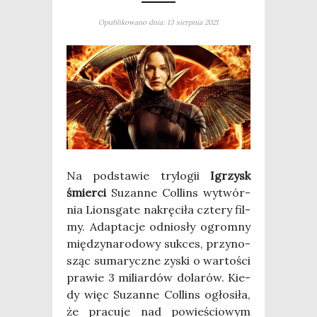
Opublikowano dnia: 13 sierpnia 2021
Na pod­sta­wie try­lo­gii
Igrzysk
śmier­ci
Suzan­ne Col­lins wytwór­
nia Lions­ga­te nakrę­ci­ła czte­ry fil­
my. Adap­ta­cje odnio­sły ogrom­ny
mię­dzy­na­ro­do­wy suk­ces, przy­no­
sząc suma­rycz­ne zyski o war­to­ści
pra­wie 3 miliar­dów dola­rów. Kie­
dy więc Suzan­ne Col­lins ogło­si­ła,
że pra­cu­je nad powie­ścio­wym