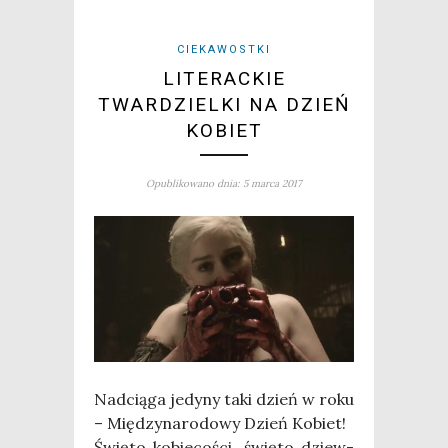
CIEKAWOSTKI
LITERACKIE
TWARDZIELKI NA DZIEŃ
KOBIET
Opublikowano dnia: 5 marca 2017
Nad­cią­ga jedy­ny taki dzień w roku
– Mię­dzy­na­ro­do­wy Dzień Kobiet!
Świę­to kobie­co­ści, świę­to dziew­