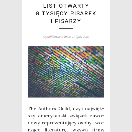
LIST OTWARTY
8 TYSIĘCY PISAREK
I PISARZY
Opublikowano dnia: 27 lipca 2023
The Authors Guild, czy­li naj­więk­
szy ame­ry­kań­ski zwią­zek zawo­
do­wy repre­zen­tu­ją­cy oso­by two­
rzą­ce lite­ra­tu­rę, wzy­wa fir­my