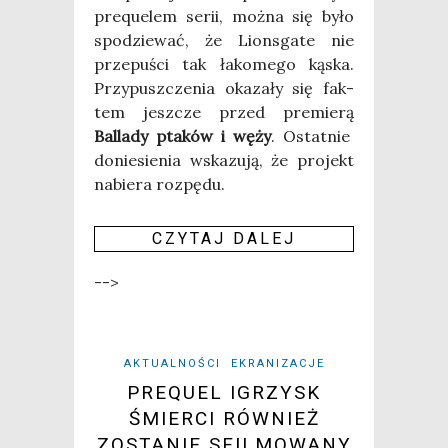
pre­qu­elem serii, moż­na się było
spo­dzie­wać, że Lions­ga­te nie
prze­pu­ści tak łako­me­go kąska.
Przy­pusz­cze­nia oka­za­ły się fak­
tem jesz­cze przed pre­mie­rą
Bal­la­dy pta­ków i węży
. Ostat­nie
donie­sie­nia wska­zu­ją, że pro­jekt
nabie­ra roz­pę­du.
CZY­TAJ DALEJ
-->
AKTUALNOŚCI
EKRANIZACJE
PREQUEL IGRZYSK
ŚMIERCI RÓWNIEŻ
ZOSTANIE SFILMOWANY