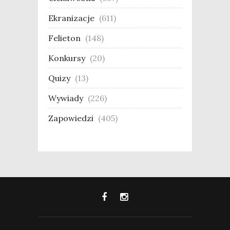
Ekranizacje
(611)
Felieton
(148)
Konkursy
(20)
Quizy
(13)
Wywiady
(226)
Zapowiedzi
(405)