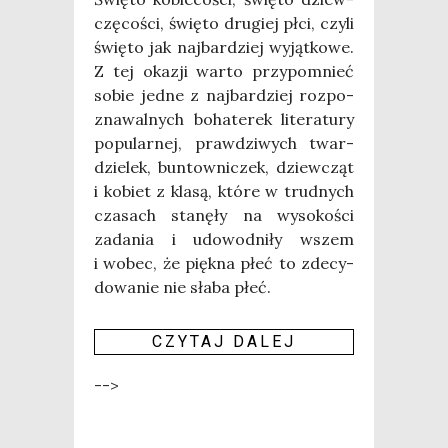
czę­co­ści, świę­to dru­giej płci, czy­li
świę­to jak naj­bar­dziej wyjąt­ko­we.
Z tej oka­zji war­to przy­po­mnieć
sobie jed­ne z naj­bar­dziej roz­po­
zna­wal­nych boha­te­rek lite­ra­tu­ry
popu­lar­nej, praw­dzi­wych twar­
dzie­lek, bun­tow­ni­czek, dziew­cząt
i kobiet z kla­są, któ­re w trud­nych
cza­sach sta­nę­ły na wyso­ko­ści
zada­nia i udo­wod­ni­ły wszem
i wobec, że pięk­na płeć to zde­cy­
do­wa­nie nie sła­ba płeć.
CZY­TAJ DALEJ
-->