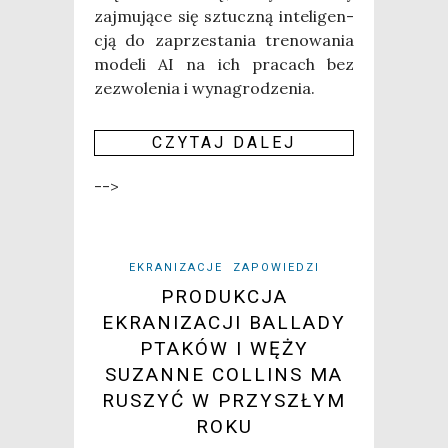
zaj­mu­ją­ce się sztucz­ną inte­li­gen­
cją do zaprze­sta­nia tre­no­wa­nia
mode­li AI na ich pra­cach bez
zezwo­le­nia i wyna­gro­dze­nia.
CZY­TAJ DALEJ
-->
EKRANIZACJE
ZAPOWIEDZI
PRODUKCJA
EKRANIZACJI BALLADY
PTAKÓW I WĘŻY
SUZANNE COLLINS MA
RUSZYĆ W PRZYSZŁYM
ROKU