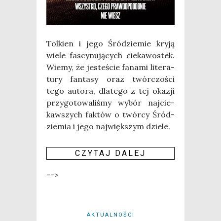
Tol­kien i jego Śród­zie­mie kry­ją
wie­le fascy­nu­ją­cych cie­ka­wo­stek.
Wie­my, że jeste­ście fana­mi lite­ra­
tu­ry fan­ta­sy oraz twór­czo­ści
tego auto­ra, dla­te­go z tej oka­zji
przy­go­to­wa­li­śmy wybór naj­cie­
kaw­szych fak­tów o twór­cy Śród­
zie­mia i jego naj­więk­szym dzie­le.
CZY­TAJ DALEJ
-->
AKTUALNOŚCI