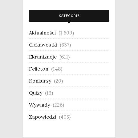
KATEGORIE
Aktualności
(1 609)
Ciekawostki
(637)
Ekranizacje
(611)
Felieton
(148)
Konkursy
(20)
Quizy
(13)
Wywiady
(226)
Zapowiedzi
(405)