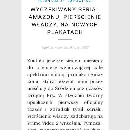
EKRANIZACJE
ZAPOWIEDZI
WYCZEKIWANY SERIAL
AMAZONU, PIERŚCIENIE
WŁADZY, NA NOWYCH
PLAKATACH
Opublikowano dnia: 6 lutego 2022
Zosta­ło jesz­cze sie­dem mie­się­cy
do pre­mie­ry wzbu­dza­ją­cej całe
spek­trum emo­cji pro­duk­cji Ama­
zo­nu, któ­ra pozwo­li nam prze­
nieść się do Śród­zie­mia z cza­sów
Dru­giej Ery. W stycz­niu twór­cy
upu­blicz­ni­li pierw­szy ofi­cjal­ny
teaser i zdra­dzi­li tytuł seria­lu.
Pier­ście­nie wła­dzy zade­biu­tu­ją na
Pri­me Video 2 wrze­śnia. Tym­cza­
sem, może­my przyj­rzeć się dwu­