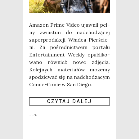
Ama­zon Pri­me Video ujaw­nił peł­
ny zwia­stun do nad­cho­dzą­cej
super­pro­duk­cji Wład­ca Pier­ście­
ni. Za pośred­nic­twem por­ta­lu
Enter­ta­in­ment Weekly opu­bli­ko­
wa­no rów­nież nowe zdję­cia.
Kolej­nych mate­ria­łów może­my
spo­dzie­wać się na nad­cho­dzą­cym
Comic-Conie w San Die­go.
CZY­TAJ DALEJ
-->