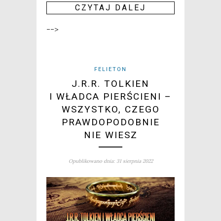
CZY­TAJ DALEJ
-->
FELIETON
J.R.R. TOLKIEN
I WŁADCA PIERŚCIENI –
WSZYSTKO, CZEGO
PRAWDOPODOBNIE
NIE WIESZ
Opublikowano dnia: 31 sierpnia 2022