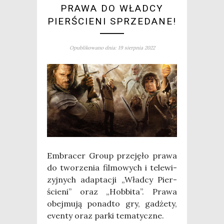
PRAWA DO WŁADCY
PIERŚCIENI SPRZEDANE!
Opublikowano dnia: 19 sierpnia 2022
Embra­cer Gro­up prze­ję­ło pra­wa
do two­rze­nia fil­mo­wych i tele­wi­
zyj­nych adap­ta­cji „Wład­cy Pier­
ście­ni” oraz „Hob­bi­ta”. Pra­wa
obej­mu­ją ponad­to gry, gadże­ty,
even­ty oraz par­ki tema­tycz­ne.