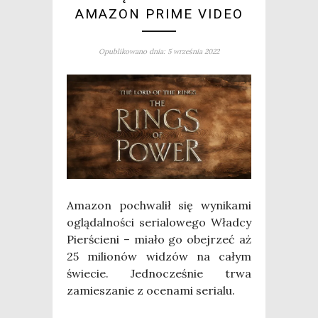
AMAZON PRIME VIDEO
Opublikowano dnia: 5 września 2022
Ama­zon pochwa­lił się wyni­ka­mi
oglą­dal­no­ści seria­lo­we­go Wład­cy
Pier­ście­ni – mia­ło go obej­rzeć aż
25 milio­nów widzów na całym
świe­cie. Jed­no­cze­śnie trwa
zamie­sza­nie z oce­na­mi seria­lu.