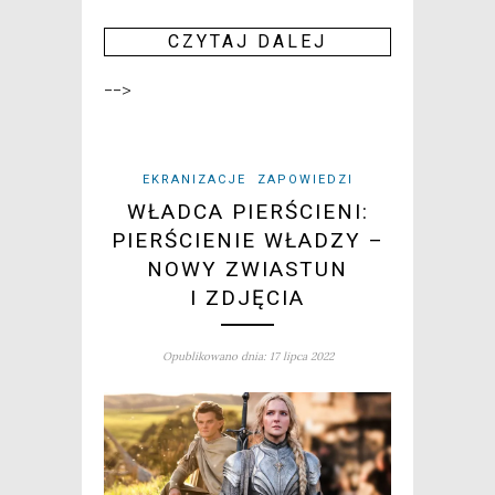
CZY­TAJ DALEJ
-->
EKRANIZACJE
ZAPOWIEDZI
WŁADCA PIERŚCIENI:
PIERŚCIENIE WŁADZY –
NOWY ZWIASTUN
I ZDJĘCIA
Opublikowano dnia: 17 lipca 2022