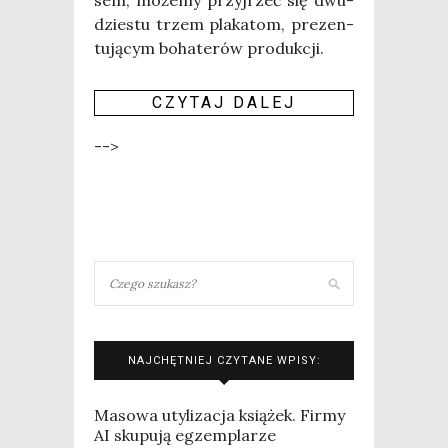
dzie­stu trzem pla­ka­tom, pre­zen­
tu­ją­cym boha­te­rów pro­duk­cji.
CZY­TAJ DALEJ
-->
NAJCHĘTNIEJ CZYTANE WPISY:
Masowa utylizacja książek. Firmy
AI skupują egzemplarze