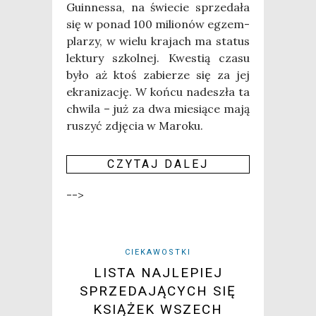
Guin­nes­sa, na świe­cie sprze­da­ła
się w ponad 100 milio­nów egzem­
pla­rzy, w wie­lu kra­jach ma sta­tus
lek­tu­ry szkol­nej. Kwe­stią cza­su
było aż ktoś zabie­rze się za jej
ekra­ni­za­cję. W koń­cu nade­szła ta
chwi­la – już za dwa mie­sią­ce mają
ruszyć zdję­cia w Maro­ku.
CZY­TAJ DALEJ
-->
CIEKAWOSTKI
LISTA NAJLEPIEJ
SPRZEDAJĄCYCH SIĘ
KSIĄŻEK WSZECH