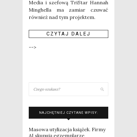
Media i sze­fo­wą Tri­Star Han­nah
Min­ghel­la ma zamiar czu­wać
rów­nież nad tym pro­jek­tem.
CZY­TAJ DALEJ
-->
NAJCHĘTNIEJ CZYTANE WPISY:
Masowa utylizacja książek. Firmy
AI skupują egzemplarze