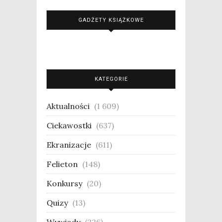
GADŻETY KSIĄŻKOWE
KATEGORIE
Aktualności
(1 609)
Ciekawostki
(637)
Ekranizacje
(611)
Felieton
(148)
Konkursy
(20)
Quizy
(13)