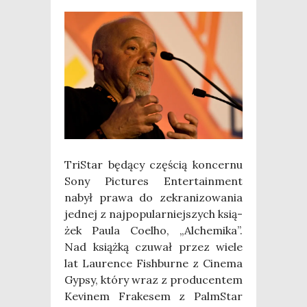
Tri­Star będą­cy czę­ścią kon­cer­nu
Sony Pic­tu­res Enter­ta­in­ment
nabył pra­wa do zekra­ni­zo­wa­nia
jed­nej z naj­po­pu­lar­niej­szych ksią­
żek Pau­la Coel­ho, „Alche­mi­ka”.
Nad książ­ką czu­wał przez wie­le
lat Lau­ren­ce Fish­bur­ne z Cine­ma
Gyp­sy, któ­ry wraz z pro­du­cen­tem
Kevi­nem Fra­ke­sem z Palm­Star