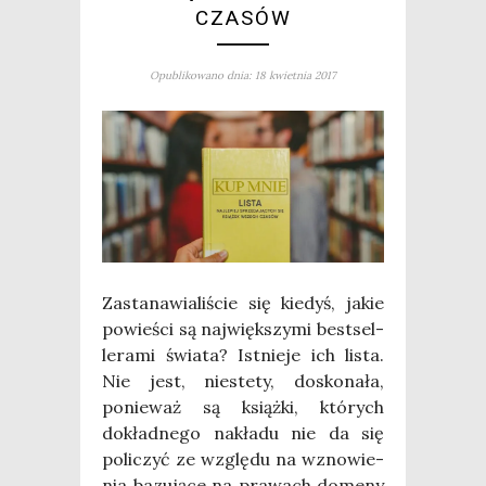
CZASÓW
Opublikowano dnia: 18 kwietnia 2017
Zasta­na­wia­li­ście się kie­dyś, jakie
powie­ści są naj­więk­szy­mi best­sel­
le­ra­mi świa­ta? Ist­nie­je ich lista.
Nie jest, nie­ste­ty, dosko­na­ła,
ponie­waż są książ­ki, któ­rych
dokład­ne­go nakła­du nie da się
poli­czyć ze wzglę­du na wzno­wie­
nia bazu­ją­ce na pra­wach dome­ny