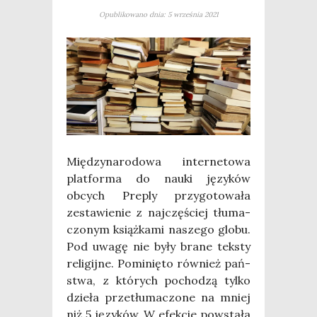
Opublikowano dnia: 5 września 2021
Mię­dzy­na­ro­do­wa inter­ne­to­wa
plat­for­ma do nauki języ­ków
obcych Pre­ply przy­go­to­wa­ła
zesta­wie­nie z naj­czę­ściej tłu­ma­
czo­nym książ­ka­mi nasze­go glo­bu.
Pod uwa­gę nie były bra­ne tek­sty
reli­gij­ne. Pomi­nię­to rów­nież pań­
stwa, z któ­rych pocho­dzą tyl­ko
dzie­ła prze­tłu­ma­czo­ne na mniej
niż 5 języ­ków. W efek­cie powsta­ła