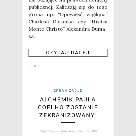
publicz­nej. Zali­cza­ją się do tego
gro­na np. “Opo­wieść wigi­lij­na”
Char­le­sa Dic­ken­sa czy “Hra­bia
Mon­te Chri­sto” Ale­xan­dra Duma­
sa.
CZY­TAJ DALEJ
-->
EKRANIZACJE
ALCHEMIK PAULA
COELHO ZOSTANIE
ZEKRANIZOWANY!
Opublikowano dnia: 6 października 2016