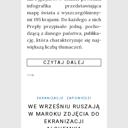
info­gra­fi­ka przed­sta­wia­ją­ca
mapę świa­ta z wyszcze­gól­nio­ny­
mi 195 kra­ja­mi. Do każ­de­go z nich
Pre­ply przy­pi­sa­ło jed­ną, pocho­
dzą­cą z dane­go pań­stwa, publi­ka­
cję, któ­ra cha­rak­te­ry­zu­je się naj­
więk­szą licz­bą tłu­ma­czeń.
CZY­TAJ DALEJ
-->
EKRANIZACJE
ZAPOWIEDZI
WE WRZEŚNIU RUSZAJĄ
W MAROKU ZDJĘCIA DO
EKRANIZACJI