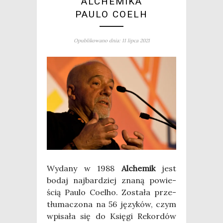
ALCHEMIKA
PAULO COELH
Opublikowano dnia: 11 lipca 2021
Wyda­ny w 1988
Alche­mik
jest
bodaj naj­bar­dziej zna­ną powie­
ścią Pau­lo Coel­ho. Zosta­ła prze­
tłu­ma­czo­na na 56 języ­ków, czym
wpi­sa­ła się do Księ­gi Rekor­dów