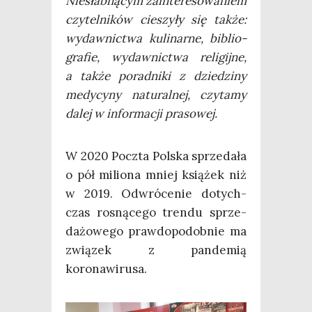
Nie­słab­ną­cym zain­te­re­so­wa­niem
czy­tel­ni­ków cie­szy­ły się tak­że:
wydaw­nic­twa kuli­nar­ne, biblio­
gra­fie, wydaw­nic­twa reli­gij­ne,
a tak­że porad­ni­ki z dzie­dzi­ny
medy­cy­ny natu­ral­nej, czy­ta­my
dalej w infor­ma­cji prasowej.
W 2020 Pocz­ta Pol­ska sprze­da­ła
o pół milio­na mniej ksią­żek niż
w 2019. Odwró­ce­nie dotych­
czas rosną­ce­go tren­du sprze­
da­żo­we­go praw­do­po­dob­nie ma
zwią­zek z pan­de­mią
koronawirusa.