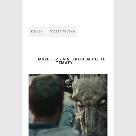
KSIĄŻKI
POCZTA POLSKA
MOŻE TEŻ ZAINTERESUJĄ CIĘ TE
TEMATY