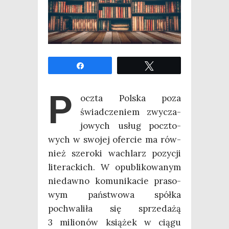
Udo­stęp­nij
Twe­etuj
P
ocz­ta Pol­ska poza
świad­cze­niem zwy­cza­
jo­wych usług pocz­to­
wych w swo­jej ofer­cie ma rów­
nież sze­ro­ki wachlarz pozy­cji
lite­rac­kich. W opu­bli­ko­wa­nym
nie­daw­no komu­ni­ka­cie pra­so­
wym pań­stwo­wa spół­ka
pochwa­li­ła się sprze­da­żą
3 milio­nów ksią­żek w cią­gu