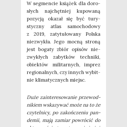
W seg­men­cie ksią­żek dla doro­
słych naj­chęt­niej kupo­wa­ną
pozy­cją oka­zał się być tury­
stycz­ny atlas samo­cho­do­wy
z 2019, zaty­tu­ło­wa­ny Pol­ska
nie­zwy­kła. Jego moc­ną stro­ną
jest boga­ty zbiór opi­sów nie­
zwy­kłych zabyt­ków tech­ni­ki,
obiek­tów mili­tar­nych, imprez
regio­nal­nych, czy innych wybit­
nie kli­ma­tycz­nych miejsc.
Duże zain­te­re­so­wa­nie prze­wod­
ni­kiem wska­zy­wać może na to że
czy­tel­ni­cy, po zakoń­cze­niu pan­
de­mii, mają zamiar powró­cić do