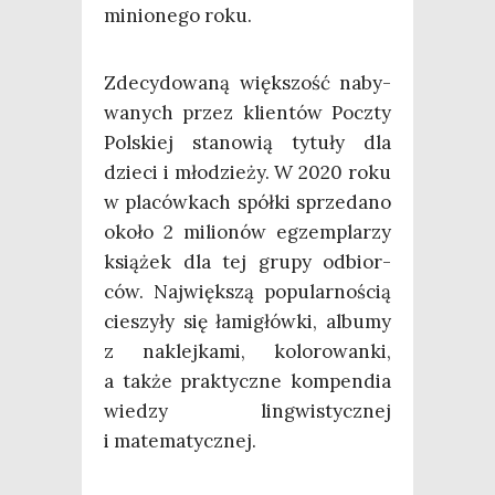
minio­ne­go roku.
Zde­cy­do­wa­ną więk­szość naby­
wa­nych przez klien­tów Pocz­ty
Pol­skiej sta­no­wią tytu­ły dla
dzie­ci i mło­dzie­ży. W 2020 roku
w pla­ców­kach spół­ki sprze­da­no
oko­ło 2 milio­nów egzem­pla­rzy
ksią­żek dla tej gru­py odbior­
ców. Naj­więk­szą popu­lar­no­ścią
cie­szy­ły się łami­głów­ki, albu­my
z naklej­ka­mi, kolo­ro­wan­ki,
a tak­że prak­tycz­ne kom­pen­dia
wie­dzy lin­gwi­stycz­nej
i matematycznej.