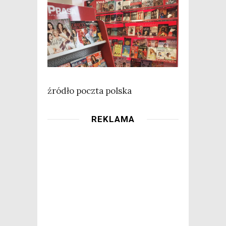
źró­dło pocz­ta polska
REKLAMA