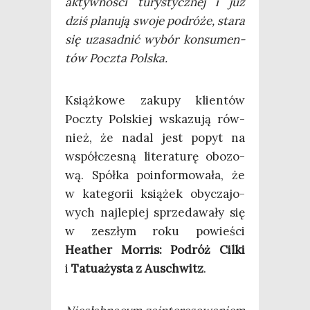
aktyw­no­ści tury­stycz­nej i już
dziś pla­nu­ją swo­je podró­że, sta­ra
się uza­sad­nić wybór kon­su­men­
tów Pocz­ta Polska.
Książ­ko­we zaku­py klien­tów
Pocz­ty Pol­skiej wska­zu­ją rów­
nież, że nadal jest popyt na
współ­cze­sną lite­ra­tu­rę obo­zo­
wą. Spół­ka poin­for­mo­wa­ła, że
w kate­go­rii ksią­żek oby­cza­jo­
wych naj­le­piej sprze­da­wa­ły się
w zeszłym roku powie­ści
Heather Mor­ris: Podróż Cil­ki
i
Tatu­aży­sta z Auschwitz
.