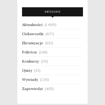
KATEGORIE
Aktualności
(1 609)
Ciekawostki
(637)
Ekranizacje
(611)
Felieton
(148)
Konkursy
(20)
Quizy
(13)
Wywiady
(226)
Zapowiedzi
(405)