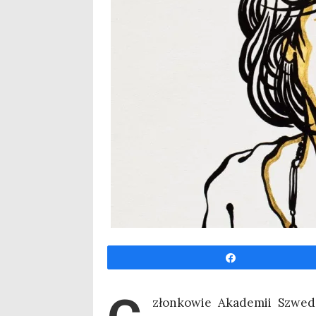
Udo­stęp­nij
złon­ko­wie Aka­de­mii Szwed