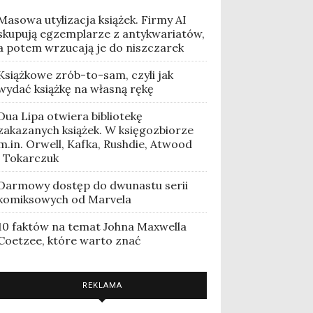
Masowa utylizacja książek. Firmy AI
skupują egzemplarze z antykwariatów,
a potem wrzucają je do niszczarek
Książkowe zrób-to-sam, czyli jak
wydać książkę na własną rękę
Dua Lipa otwiera bibliotekę
zakazanych książek. W księgozbiorze
m.in. Orwell, Kafka, Rushdie, Atwood
i Tokarczuk
Darmowy dostęp do dwunastu serii
komiksowych od Marvela
10 faktów na temat Johna Maxwella
Coetzee, które warto znać
REKLAMA