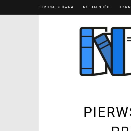
STRONA GŁÓWNA
AKTUALNOŚCI
EKRA
PIERW