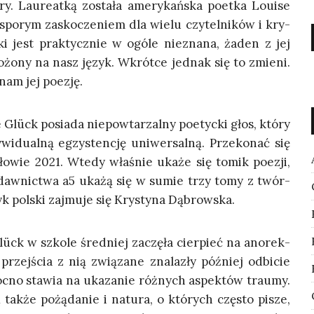
­ry. Lau­re­at­ką zosta­ła ame­ry­kań­ska poet­ka Louise
 spo­rym zasko­cze­niem dla wie­lu czy­tel­ni­ków i kry­
ki jest prak­tycz­nie w ogó­le nie­zna­na, żaden z jej
o­żo­ny na nasz język. Wkrót­ce jed­nak się to zmie­ni.
 nam jej poezję.
lück posia­da nie­po­wta­rzal­ny poetyc­ki głos, któ­ry
du­al­ną egzy­sten­cję uni­wer­sal­ną. Prze­ko­nać się
o­wie 2021. Wte­dy wła­śnie uka­że się tomik poezji,
ydaw­nic­twa a5 uka­żą się w sumie trzy tomy z twór­
yk pol­ski zaj­mu­je się Kry­sty­na Dąbrowska.
k w szko­le śred­niej zaczę­ła cier­pieć na ano­rek­
przej­ścia z nią zwią­za­ne zna­la­zły póź­niej odbi­cie
oc­no sta­wia na uka­za­nie róż­nych aspek­tów trau­my.
 tak­że pożą­da­nie i natu­ra, o któ­rych czę­sto pisze,