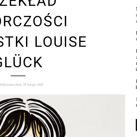
ZEKŁAD
RCZOŚCI
STKI LOUISE
GLÜCK
likowano dnia: 18 lutego 2021