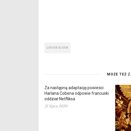
LOUISE GLÜCK
MOŻE TEŻ Z
Za następną adaptację powieści
Harlana Cobena odpowie francuski
oddział Netfliksa
21 lipca 2020