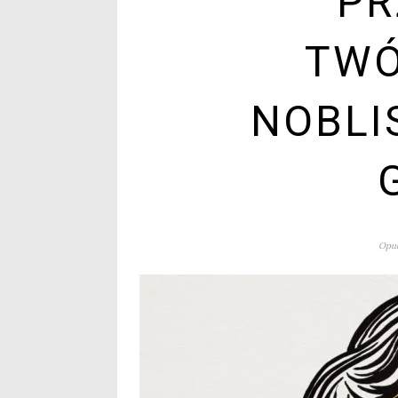
PR
TWÓ
NOBLI
Opub