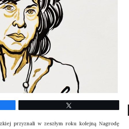
Twe­etuj
z­kiej przy­zna­li w zeszłym roku kolej­ną Nagro­dę