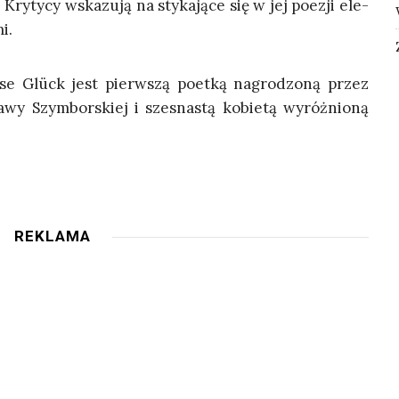
Kry­ty­cy wska­zu­ją na sty­ka­ją­ce się w jej poezji ele­
i.
e Glück jest pierw­szą poet­ką nagro­dzo­ną przez
wy Szym­bor­skiej i szes­na­stą kobie­tą wyróż­nio­ną
REKLAMA