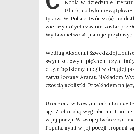
C
Nobla w dzie­dzi­nie lite­ra­tu
Glück, co było nie­wąt­pli­wie
ty­ków. W Pol­sce twór­czość noblist­
wier­szy dotych­czas nie został prze­ł
Wydaw­nic­two a5 pla­nu­je przy­bli­żyć
Według Aka­de­mii Szwedz­kiej Louise G
swym suro­wym pięk­nem czy­ni indy­wi­
o tym będzie­my mogli w dru­giej poł
zaty­tu­ło­wa­ny Ara­rat. Nakła­dem W
czo­ścią noblist­ki. Prze­kła­dem na jęz
Uro­dzo­na w Nowym Jor­ku Louise Glüc
sję. Z cho­ro­bą wygra­ła, ale trud­ne 
w jej poezji. W swo­jej twór­czo­ści m
Popu­lar­ny­mi w jej poezji tro­pa­mi są