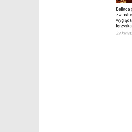
Ballada 
zwiastun
wygląda
Igrzyska
29 kwiet