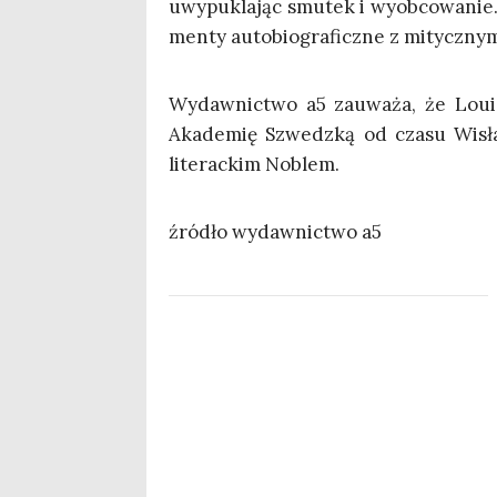
uwy­pu­kla­jąc smu­tek i wyob­co­wa­nie. 
men­ty auto­bio­gra­ficz­ne z mitycznym
Wydaw­nic­two a5 zauwa­ża, że Louis
Aka­de­mię Szwedz­ką od cza­su Wisła­
lite­rac­kim Noblem.
źró­dło wydaw­nic­two a5