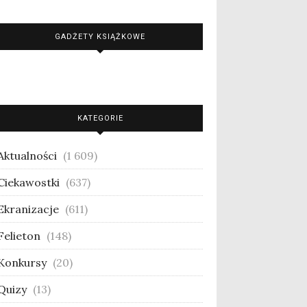
GADŻETY KSIĄŻKOWE
KATEGORIE
Aktualności
(1 609)
Ciekawostki
(637)
Ekranizacje
(611)
Felieton
(148)
Konkursy
(20)
Quizy
(13)