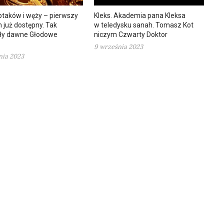
ptaków i węży – pierwszy
Kleks. Akademia pana Kleksa
 już dostępny. Tak
w teledysku sanah. Tomasz Kot
ły dawne Głodowe
niczym Czwarty Doktor
9 września 2023
nia 2023