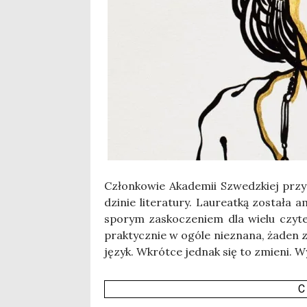
Człon­ko­wie Aka­de­mii Szwedz­kiej prz
dzi­nie lite­ra­tu­ry. Lau­re­at­ką zosta­ł
spo­rym zasko­cze­niem dla wie­lu czy­tel
prak­tycz­nie w ogó­le nie­zna­na, żaden 
język. Wkrót­ce jed­nak się to zmie­ni. W
C