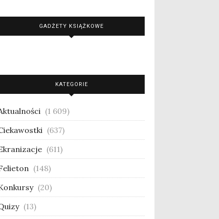
GADŻETY KSIĄŻKOWE
KATEGORIE
Aktualności
(1 609)
Ciekawostki
(637)
Ekranizacje
(611)
Felieton
(148)
Konkursy
(20)
Quizy
(13)