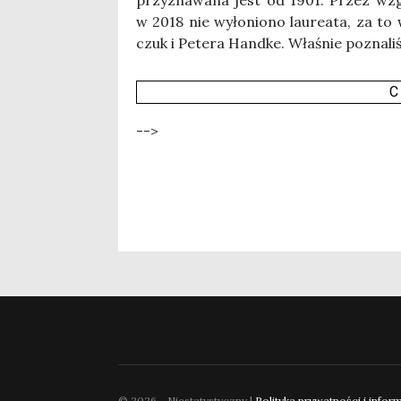
w 2018 nie wyło­nio­no lau­re­ata, za 
czuk i Pete­ra Hand­ke. Wła­śnie pozna­li­ś
C
-->
© 2026 - Niestatystyczny |
Polityka prywatności i infor