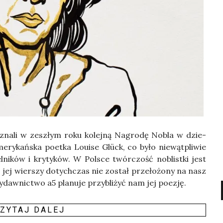
y­zna­li w zeszłym roku kolej­ną Nagro­dę Nobla w dzie­
a ame­ry­kań­ska poet­ka Louise Glück, co było nie­wąt­pli­wie
­ni­ków i kry­ty­ków. W Pol­sce twór­czość noblist­ki jest
z jej wier­szy dotych­czas nie został prze­ło­żo­ny na nasz
ydaw­nic­two a5 pla­nu­je przy­bli­żyć nam jej poezję.
ZY­TAJ DALEJ