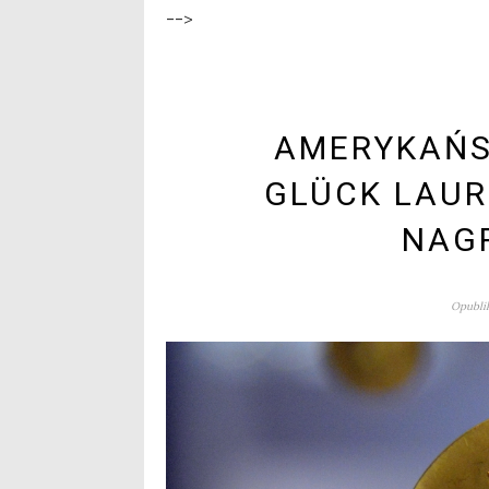
-->
AMERYKAŃS
GLÜCK LAUR
NAG
Opublik