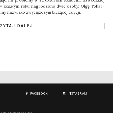
to w zeszłym roku nagro­dzo­no dwie oso­by: Olgę Tokar­
my nazwi­sko zwy­cięż­czy­ni bie­żą­cej edy­cji.
ZY­TAJ DALEJ
FACEBOOK
INSTAGRAM
macja o plikach cookies