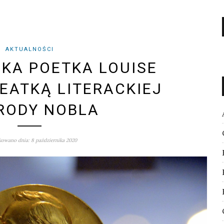
AKTUALNOŚCI
KA POETKA LOUISE
EATKĄ LITERACKIEJ
RODY NOBLA
owano dnia: 8 października 2020