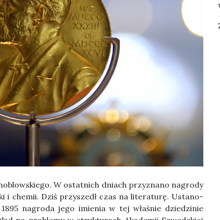
a noblow­skie­go. W ostat­nich dniach przy­zna­no nagro­dy
y­ki i che­mii. Dziś przy­szedł czas na lite­ra­tu­rę. Usta­no­
1895 nagro­da jego imie­nia w tej wła­śnie dzie­dzi­nie
ąd na pro­ble­my w struk­tu­rach Aka­de­mii Szwedz­kiej