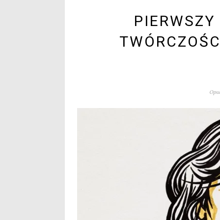
PIERWSZY
TWÓRCZOŚCI
Opub