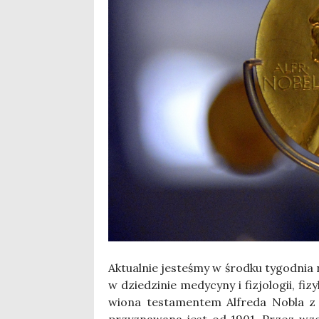
Aktu­al­nie jeste­śmy w środ­ku tygo­dni
w dzie­dzi­nie medy­cy­ny i fizjo­lo­gii, fiz
wio­na testa­men­tem Alfre­da Nobla z 
przy­zna­wa­na jest od 1901. Przez wzgl