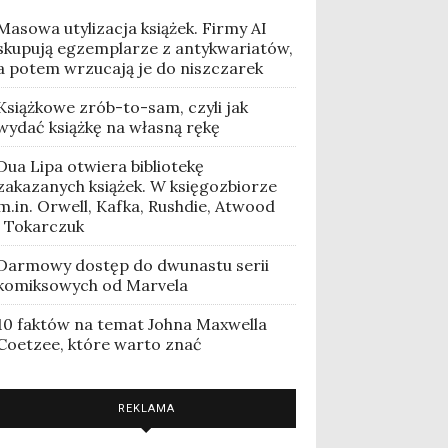
Masowa utylizacja książek. Firmy AI
skupują egzemplarze z antykwariatów,
a potem wrzucają je do niszczarek
Książkowe zrób-to-sam, czyli jak
wydać książkę na własną rękę
Dua Lipa otwiera bibliotekę
zakazanych książek. W księgozbiorze
m.in. Orwell, Kafka, Rushdie, Atwood
i Tokarczuk
Darmowy dostęp do dwunastu serii
komiksowych od Marvela
10 faktów na temat Johna Maxwella
Coetzee, które warto znać
REKLAMA