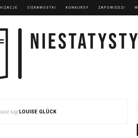
NIZACJE
CIEKAWOSTKI
KONKURSY
ZAPOWIEDZI
W
asz tag
LOUISE GLÜCK