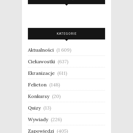
KATEGORIE
Aktualności
(1 609)
Ciekawostki
(637)
Ekranizacje
(611)
Felieton
(148)
Konkursy
(20)
Quizy
(13)
Wywiady
(226)
Zapowiedzi
(405)