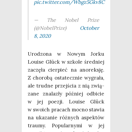
pic.twitter.com/Wbgz5Gkv8C
— The Nobel Pri­ze
(@NobelPrize)
Octo­ber
8, 2020
Uro­dzo­na w Nowym Jor­ku
Louise Glück w szko­le śred­niej
zaczę­ła cier­pieć na ano­rek­sję.
Z cho­ro­bą osta­tecz­nie wygra­ła,
ale trud­ne przej­ścia z nią zwią­
za­ne zna­la­zły póź­niej odbi­cie
w jej poezji. Louise Glück
w swo­ich pra­cach moc­no sta­wia
na uka­za­nie róż­nych aspek­tów
trau­my. Popu­lar­ny­mi w jej