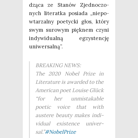
dzą­ca ze Sta­nów Zjed­no­czo­
nych lite­rat­ka posia­da „nie­po­
wta­rzal­ny poetyc­ki głos, któ­ry
swym suro­wym pięk­nem czy­ni
indy­wi­du­al­ną egzy­sten­cję
uniwersalną”.
BREAKING NEWS:
The 2020 Nobel Pri­ze in
Lite­ra­tu­re is awar­ded to the
Ame­ri­can poet Louise Glück
“for her unmi­sta­ka­ble
poetic voice that with
auste­re beau­ty makes indi­
vi­du­al exi­sten­ce uni­ver­
sal.”
#Nobel­Pri­ze