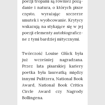
poezji tro­pa­mi są rów­nież pożą­
da­nie i natu­ra, o któ­rych pisze
czę­sto, wyra­ża­jąc szcze­rze
smu­tek i wyob­co­wa­nie. Kry­ty­cy
wska­zu­ją na sty­ka­ją­ce się w jej
poezji ele­men­ty auto­bio­gra­ficz­
ne z tymi bar­dziej mitycznymi.
Twór­czość Louise Glück była
już wcze­śniej nagra­dza­na.
Przez lata pisar­skiej karie­ry
poet­ka była lau­re­at­ką mię­dzy
inny­mi Pulit­ze­ra, Natio­nal Book
Award, Natio­nal Book Cri­tics
Circ­le Award czy Nagro­dy
Bollingena.