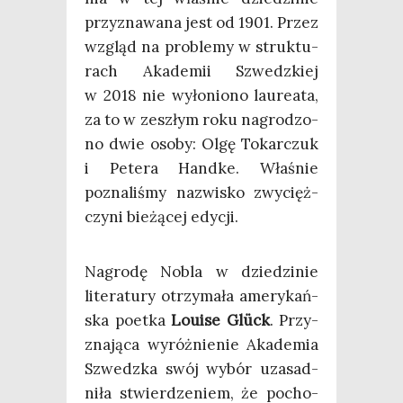
przy­zna­wa­na jest od 1901. Przez
wzgląd na pro­ble­my w struk­tu­
rach Aka­de­mii Szwedz­kiej
w 2018 nie wyło­nio­no lau­re­ata,
za to w zeszłym roku nagro­dzo­
no dwie oso­by: Olgę Tokar­czuk
i Pete­ra Hand­ke. Wła­śnie
pozna­li­śmy nazwi­sko zwy­cięż­
czy­ni bie­żą­cej edycji.
Nagro­dę Nobla w dzie­dzi­nie
lite­ra­tu­ry otrzy­ma­ła ame­ry­kań­
ska poet­ka
Louise Glück
. Przy­
zna­ją­ca wyróż­nie­nie Aka­de­mia
Szwedz­ka swój wybór uza­sad­
ni­ła stwier­dze­niem, że pocho­