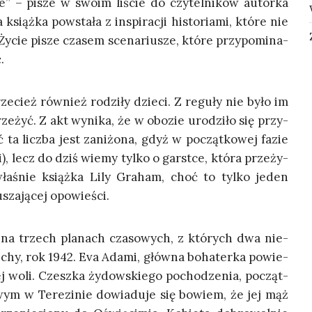
cie” – pisze w swo­im liście do czy­tel­ni­ków autor­ka
książ­ka powsta­ła z inspi­ra­cji histo­ria­mi, któ­re nie
Życie pisze cza­sem sce­na­riu­sze, któ­re przy­po­mi­na­
.
e­cież rów­nież rodzi­ły dzie­ci. Z regu­ły nie było im
e­żyć. Z akt wyni­ka, że w obo­zie uro­dzi­ło się przy­
 ta licz­ba jest zani­żo­na, gdyż w począt­ko­wej fazie
, lecz do dziś wie­my tyl­ko o gar­st­ce, któ­ra prze­ży­
ła­śnie książ­ka Lily Gra­ham, choć to tyl­ko jeden
­sza­ją­cej opowieści.
 na trzech pla­nach cza­so­wych, z któ­rych dwa nie­
ze­chy, rok 1942. Eva Ada­mi, głów­na boha­ter­ka powie­
nej woli. Czesz­ka żydow­skie­go pocho­dze­nia, począt­
­wym w Tere­zi­nie dowia­du­je się bowiem, że jej mąż