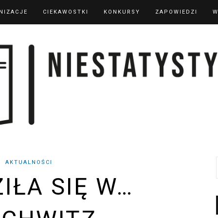
NIZACJE
CIEKAWOSTKI
KONKURSY
ZAPOWIEDZI
W
AKTUALNOŚCI
IŁA SIĘ W…