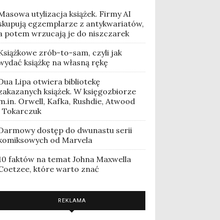
Masowa utylizacja książek. Firmy AI
skupują egzemplarze z antykwariatów,
a potem wrzucają je do niszczarek
Książkowe zrób-to-sam, czyli jak
wydać książkę na własną rękę
Dua Lipa otwiera bibliotekę
zakazanych książek. W księgozbiorze
m.in. Orwell, Kafka, Rushdie, Atwood
i Tokarczuk
Darmowy dostęp do dwunastu serii
komiksowych od Marvela
10 faktów na temat Johna Maxwella
Coetzee, które warto znać
REKLAMA