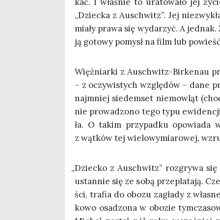
kać. I wła­śnie to ura­to­wa­ło jej ży
„Dziec­ka z Auschwitz”. Jej nie­zwy­kła 
mia­ły pra­wa się wyda­rzyć. A jed­nak. 
ją goto­wy pomysł na film lub powieść
Więź­niar­ki z Auschwitz-Bir­ke­nau prz
– z oczy­wi­stych wzglę­dów – dane prz
naj­mniej sie­dem­set nie­mow­ląt (choć
nie pro­wa­dzo­no tego typu ewi­den­cji)
ła. O takim przy­pad­ku opo­wia­da w
z wąt­ków tej wie­lo­wy­mia­ro­wej, wzru
„
Dziec­ko z Auschwitz” roz­gry­wa się
ustan­nie się ze sobą prze­pla­ta­ją. C
ści, tra­fia do obo­zu zagła­dy z wła­s
ko­wo osa­dzo­na w obo­zie tym­cza­so