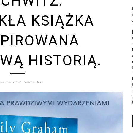
CHWITZ.
KŁA KSIĄŻKA
SPIROWANA
WĄ HISTORIĄ.
likowano dnia: 25 marca 2020