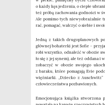
w pie­kle, pamię­ta­ły byciu czło­wie­
o każ­dy kęs jedze­nia, o cie­płe ubra­ni
też pró­bą zacho­wa­nia god­no­ści w świ
Ale pomi­mo tych nie­wy­obra­żal­nie t
rać, poma­gać, wal­czyć o sie­bie i swo
Jed­ną z takich dru­go­pla­no­wych pos
głów­nej boha­ter­ki jest Sofie – przy­ja
robi wszyst­ko, odna­leźć w obo­zie swo
ło się z jej synem), ale też odda­na i w
zoba­czyć w obo­zie swo­je­go uko­cha
z bara­ku, któ­re poma­ga­ją Evie pod­cz
więź­niar­ki. „Dziec­ko z Auschwitz”
czło­wie­czeń­stwa pozbawionych.
Emo­cjo­nu­ją­ca książ­ka stwo­rzo­na
powsta­ła na kan­wie rze­czy­wi­stych hi