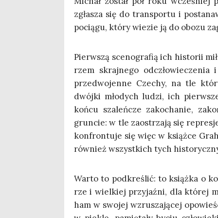
Michał został pół roku wcze­śniej prz
zgła­sza się do trans­por­tu i posta­n
pocią­gu, któ­ry wie­zie ją do obo­zu za
Pierw­szą sce­no­gra­fią ich histo­rii 
rzem skraj­ne­go odczło­wie­cze­nia 
przed­wo­jen­ne Cze­chy, na tle któ­
dwój­ki mło­dych ludzi, ich pierw­sze
koń­cu sza­leń­cze zako­cha­nie, za
grun­cie: w tle zaostrza­ją się repre­sj
kon­fron­tu­je się więc w książ­ce Gra
rów­nież wszyst­kich tych histo­rycz­n
War­to to pod­kre­ślić: to książ­ka o ko
rze i wiel­kiej przy­jaź­ni, dla któ­r
ham w swo­jej wzru­sza­ją­cej opo­wie­