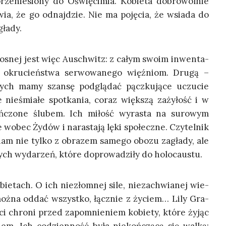
e­nie­sio­ny do Oświę­ci­mia. Kobie­ta dobro­wol­nie
a­wia, że go odnaj­dzie. Nie ma poję­cia, że wsia­da do
głady.
miło­snej jest więc Auschwitz: z całym swo­im inwen­ta­
i okru­cień­stwa ser­wo­wa­ne­go więź­niom. Dru­gą –
rych mamy szan­sę pod­glą­dać pącz­ku­ją­ce uczu­cie
 nie­śmia­łe spo­tka­nia, coraz więk­szą zaży­łość i w
koń­czo­ne ślu­bem. Ich miłość wyra­sta na suro­wym
e wobec Żydów i nara­sta­ją lęki spo­łecz­ne. Czy­tel­nik
­ham nie tyl­ko z obra­zem same­go obo­zu zagła­dy, ale
ych wyda­rzeń, któ­re dopro­wa­dzi­ły do holocaustu.
bie­tach. O ich nie­złom­nej sile, nie­za­chwia­nej wie­
ej moż­na oddać wszyst­ko, łącz­nie z życiem… Lily Gra­
ści chro­ni przed zapo­mnie­niem kobie­ty, któ­re żyjąc