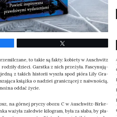
Twe­etuj
rze­mil­cza­ne, to takie są fak­ty: kobie­ty w Auschwitz
 rodzi­ły dzie­ci. Garst­ka z nich prze­ży­ła. Fascy­nu­ją­
a jed­ną z takich histo­rii wyszła spod pió­ra Lily Gra­
­ją­ca książ­ka o nadziei gra­ni­czą­cej z naiw­no­ścią,
rą moż­na oddać życie.
Orosz, na gór­nej pry­czy obo­zu C w Auschwitz-Bir­ke­
a waży­ła zale­d­wie kilo­gram, była za sła­ba, by pła­