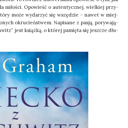
la miło­ści. Opo­wieść o auten­tycz­nej, wiel­kiej przy­
 któ­ry może wyda­rzyć się wszę­dzie – nawet w miej­
­nych okru­cień­stwem. Napi­sa­ne z pasją, pory­wa­ją­
hwitz” jest książ­ką, o któ­rej pamię­ta się jesz­cze dłu­