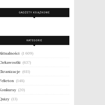
GADŻETY KSIĄŻKOWE
KATEGORIE
Aktualności
(1 609)
Ciekawostki
(637)
Ekranizacje
(611)
Felieton
(148)
Konkursy
(20)
Quizy
(13)