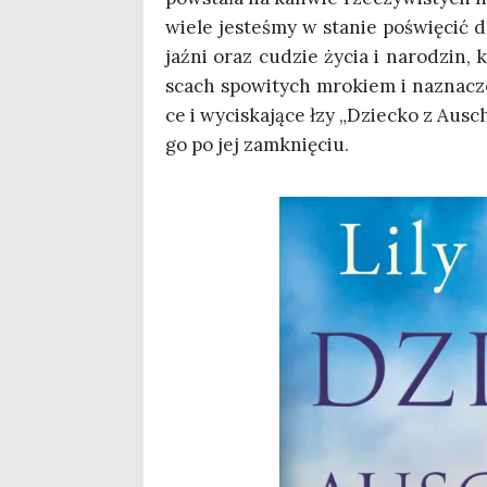
wie­le jeste­śmy w sta­nie poświę­cić d
jaź­ni oraz cudzie życia i naro­dzin,
scach spo­wi­tych mro­kiem i nazna­czo
ce i wyci­ska­ją­ce łzy „Dziec­ko z Ausc
go po jej zamknięciu.