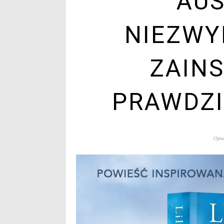
AUS
NIEZWY
ZAIN
PRAWDZI
Opub