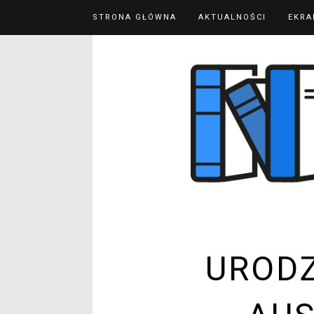
STRONA GŁÓWNA
AKTUALNOŚCI
EKRA
URODZ