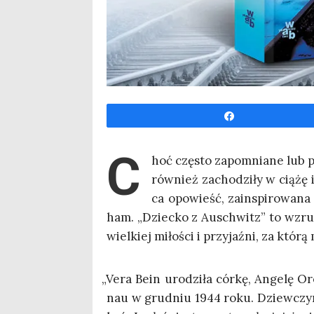
Udo­stęp­nij
C
hoć czę­sto zapo­mnia­ne lub p
rów­nież zacho­dzi­ły w cią­żę i
ca opo­wieść, zain­spi­ro­wa­n
ham. „Dziec­ko z Auschwitz” to wzru­sza
wiel­kiej miło­ści i przy­jaź­ni, za któ­
„
Vera Bein uro­dzi­ła cór­kę, Ange­lę 
nau w grud­niu 1944 roku. Dziew­czyn­k