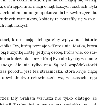
kiem. Ich codzien­ność była nie­koń­czą­cą się wal­ką:
a, o strzęp­ki infor­ma­cji o naj­bliż­szych oso­bach. Była
e­cie nie­ustan­ne­go upo­ka­rza­nia i zezwie­rzę­ce­nia.
rud­nych warun­ków, kobie­ty te potra­fi­ły się wspie­
­ich najbliższych.
ta­ci, któ­re mają nie­ba­ga­tel­ny wpływ na histo­rię
­ciół­ka Evy, któ­rą pozna­je w Tere­zi­nie. Mat­ka, któ­ra
­ją kuzyn­kę Lot­tę (jedy­ną oso­bę, któ­ra wie, co sta­
ier­na kole­żan­ka, bez któ­rej Eva nie była­by w sta­nie
­ne­go. Ale nie tyl­ko ona. Są też współ­lo­ka­tor­ki
as poro­du, jest też straż­nicz­ka, któ­ra kry­je cią­żę
 to świa­dec­two czło­wie­czeń­stwa, w cza­sach tego
 przez Lily Gra­ham wzru­sza nie tyl­ko dla­te­go, że
sto­rii. To rów­nież uni­wer­sal­na opo­wieść o tym, jak