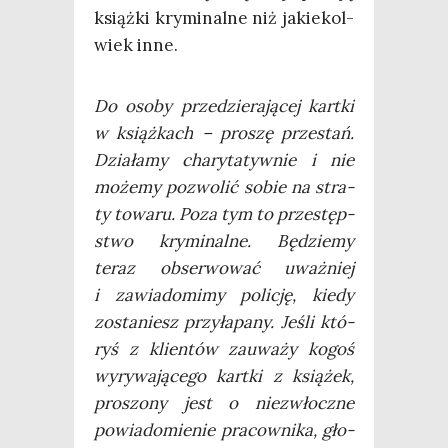
książ­ki kry­mi­nal­ne niż jakie­kol­
wiek inne.
Do oso­by prze­dzie­ra­ją­cej kart­ki
w książ­kach – pro­szę prze­stań.
Dzia­ła­my cha­ry­ta­tyw­nie i nie
może­my pozwo­lić sobie na stra­
ty towa­ru. Poza tym to prze­stęp­
stwo kry­mi­nal­ne. Będzie­my
teraz obser­wo­wać uważ­niej
i zawia­do­mi­my poli­cję, kie­dy
zosta­niesz przy­ła­pa­ny. Jeśli któ­
ryś z klien­tów zauwa­ży kogoś
wyry­wa­ją­ce­go kart­ki z ksią­żek,
pro­szo­ny jest o nie­zwłocz­ne
powia­do­mie­nie pra­cow­ni­ka, gło­