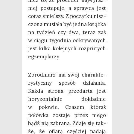
niej postę­pu­je, a spraw­ca jest
coraz śmiel­szy. Z począt­ku nisz­
czo­na musia­ła być jed­na książ­ka
na tydzień czy dwa, teraz zaś
w cią­gu tygo­dnia odkry­wa­nych
jest kil­ka kolej­nych roz­pru­tych
egzemplarzy.
Zbrod­niarz ma swój cha­rak­te­
ry­stycz­ny spo­sób dzia­ła­nia.
Każ­da stro­na przedar­ta jest
hory­zon­tal­nie dokład­nie
w poło­wie. Cza­sem któ­raś
połów­ka zosta­je przez nie­go
bądź nią zabra­na. Zda­je się tak­
że, że ofia­rą czę­ściej pada­ją