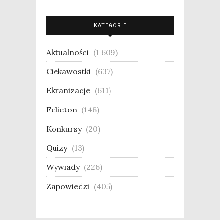
KATEGORIE
Aktualności
(1 609)
Ciekawostki
(637)
Ekranizacje
(611)
Felieton
(148)
Konkursy
(20)
Quizy
(13)
Wywiady
(226)
Zapowiedzi
(405)