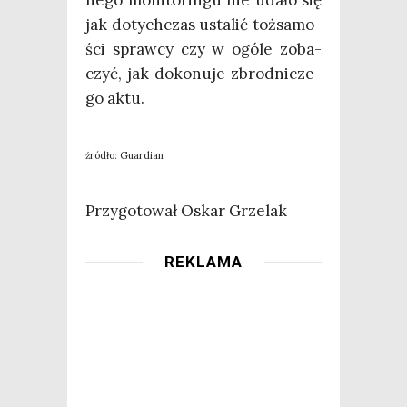
jak dotych­czas usta­lić toż­sa­mo­
ści spraw­cy czy w ogó­le zoba­
czyć, jak doko­nu­je zbrod­ni­cze­
go aktu.
źró­dło: Guardian
Przy­go­to­wał Oskar Grzelak
REKLAMA