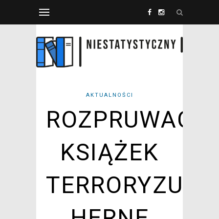
AKTUALNOŚCI
ROZPRUWACZ
KSIĄŻEK
TERRORYZUJE
HERNE