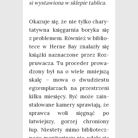
si wysta­wio­na w skle­pie tablica.
Oka­zu­je się, że nie tyl­ko cha­ry­
ta­tyw­na księ­gar­nia bory­ka się
z pro­ble­mem. Rów­nież w biblio­
te­ce w Her­ne Bay zna­la­zły się
książ­ki nazna­czo­ne przez Roz­
pru­wa­cza. Tu pro­ce­der pro­wa­
dzo­ny był na o wie­le mniej­szą
ska­lę – mowa o dwu­dzie­stu
egzem­pla­rzach na prze­strze­ni
kil­ku mie­się­cy. Być może zain­
sta­lo­wa­ne kame­ry spra­wia­ją, że
spraw­ca woli się­gnąć po
łatwiej­szy, gorzej chro­nio­ny
łup. Nie­ste­ty mimo biblio­tecz­
ne­go moni­to­rin­gu nie uda­ło się