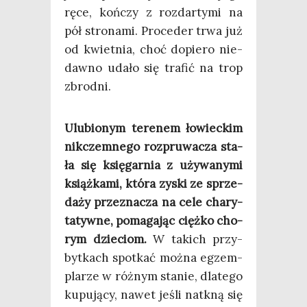
ręce, koń­czy z roz­dar­ty­mi na
pół stro­na­mi. Pro­ce­der trwa już
od kwiet­nia, choć dopie­ro nie­
daw­no uda­ło się tra­fić na trop
zbrodni.
Ulu­bio­nym tere­nem łowiec­kim
nik­czem­ne­go roz­pru­wa­cza sta­
ła się księ­gar­nia z uży­wa­ny­mi
książ­ka­mi, któ­ra zyski ze sprze­
da­ży prze­zna­cza na cele cha­ry­
ta­tyw­ne, poma­ga­jąc cięż­ko cho­
rym dzie­ciom.
W takich przy­
byt­kach spo­tkać moż­na egzem­
pla­rze w róż­nym sta­nie, dla­te­go
kupu­ją­cy, nawet jeśli natkną się