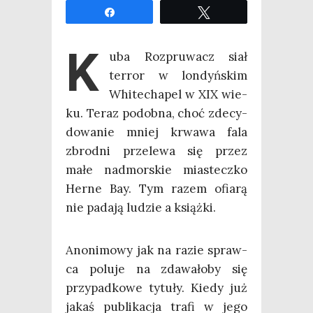
Udo­stęp­nij
Twe­etuj
K
uba Roz­pru­wacz siał
ter­ror w lon­dyń­skim
Whi­te­cha­pel w XIX wie­
ku. Teraz podob­na, choć zde­cy­
do­wa­nie mniej krwa­wa fala
zbrod­ni prze­le­wa się przez
małe nad­mor­skie mia­stecz­ko
Her­ne Bay. Tym razem ofia­rą
nie pada­ją ludzie a książki.
Ano­ni­mo­wy jak na razie spraw­
ca polu­je na zda­wa­ło­by się
przy­pad­ko­we tytu­ły. Kie­dy już
jakaś publi­ka­cja tra­fi w jego