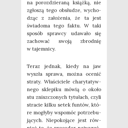
na poroz­dzie­ra­ną książ­ką, nie
zgło­szą tego obsłu­dze, wycho­
dząc z zało­że­nia, że ta jest
świa­do­ma tego fak­tu. W taki
spo­sób spraw­cy uda­wa­ło się
zacho­wać swo­ją zbrod­nię
w tajemnicy.
Teraz jed­nak, kie­dy na jaw
wyszła spra­wa, moż­na oce­nić
stra­ty. Wła­ści­cie­le cha­ry­ta­tyw­
ne­go skle­pi­ku mówią o oko­ło
stu znisz­czo­nych tytu­łach, czy­li
stra­cie kil­ku setek fun­tów, któ­
re mogły­by wspo­móc potrze­bu­
ją­cych. Nie­po­ko­ją­ce jest rów­
nież to, że pro­ce­der naj­wy­raź­